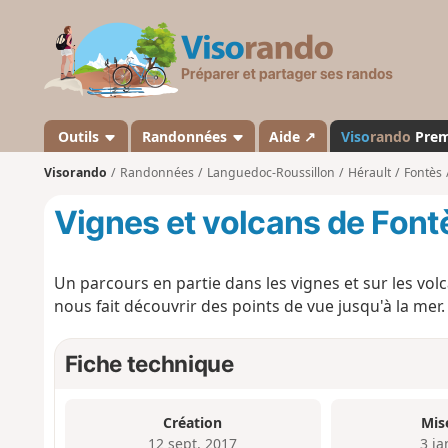
V
i
s
o
r
a
Outils
Randonnées
Aide ↗
Viso
rando
Pre
n
Visorando
Randonnées
Languedoc-Roussillon
Hérault
Fontès
d
o
Vignes et volcans de Font
Un parcours en partie dans les vignes et sur les v
nous fait découvrir des points de vue jusqu'à la mer.
Fiche technique
Création
Mis
12 sept. 2017
3 ja