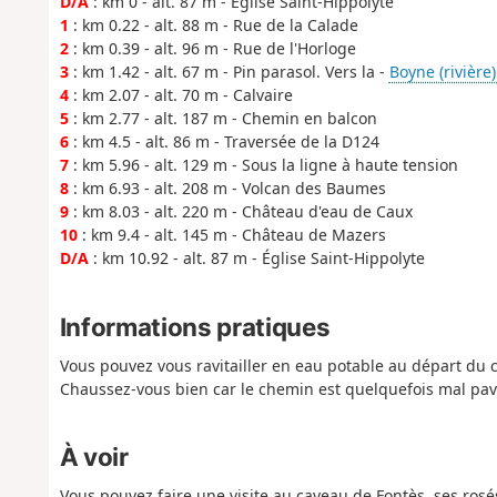
D/A
: km 0 - alt. 87 m - Église Saint-Hippolyte
1
: km 0.22 - alt. 88 m - Rue de la Calade
2
: km 0.39 - alt. 96 m - Rue de l'Horloge
3
: km 1.42 - alt. 67 m - Pin parasol. Vers la -
Boyne (rivière)
4
: km 2.07 - alt. 70 m - Calvaire
5
: km 2.77 - alt. 187 m - Chemin en balcon
6
: km 4.5 - alt. 86 m - Traversée de la D124
7
: km 5.96 - alt. 129 m - Sous la ligne à haute tension
8
: km 6.93 - alt. 208 m - Volcan des Baumes
9
: km 8.03 - alt. 220 m - Château d'eau de Caux
10
: km 9.4 - alt. 145 m - Château de Mazers
D/A
: km 10.92 - alt. 87 m - Église Saint-Hippolyte
Informations pratiques
Vous pouvez vous ravitailler en eau potable au départ du ci
Chaussez-vous bien car le chemin est quelquefois mal pav
À voir
Vous pouvez faire une visite au caveau de Fontès, ses ros