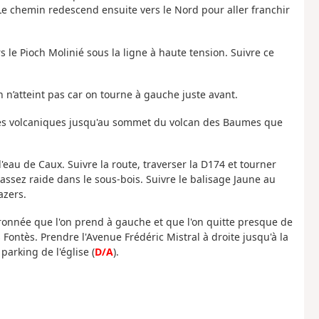
Le chemin redescend ensuite vers le Nord pour aller franchir
s le Pioch Molinié sous la ligne à haute tension. Suivre ce
on n’atteint pas car on tourne à gauche juste avant.
hes volcaniques jusqu'au sommet du volcan des Baumes que
eau de Caux. Suivre la route, traverser la D174 et tourner
ssez raide dans le sous-bois. Suivre le balisage Jaune au
azers.
ronnée que l'on prend à gauche et que l'on quitte presque de
 Fontès. Prendre l'Avenue Frédéric Mistral à droite jusqu'à la
arking de l'église (
D/A
).