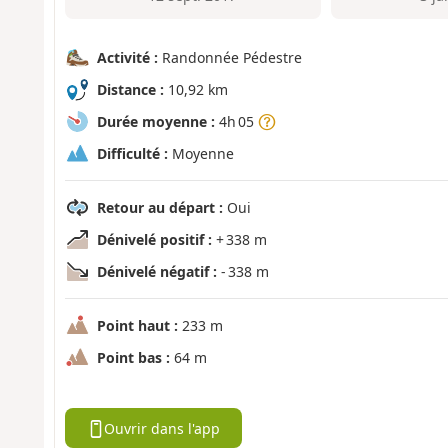
Activité :
Randonnée Pédestre
Distance :
10,92 km
Durée moyenne :
4h 05
Difficulté :
Moyenne
Retour au départ :
Oui
Dénivelé positif :
+ 338 m
Dénivelé négatif :
- 338 m
Point haut :
233 m
Point bas :
64 m
Ouvrir dans l'app