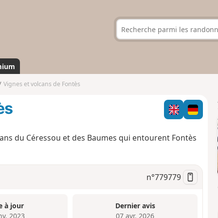
mium
Vignes et volcans de Fontès
ès
olcans du Céressou et des Baumes qui entourent Fontès
n°
779779
e à jour
Dernier avis
nv. 2023
07 avr. 2026