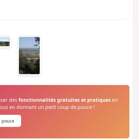
oser des
fonctionnalités gratuites et pratiques
en
us en donnant un petit coup de pouce !
e pouce