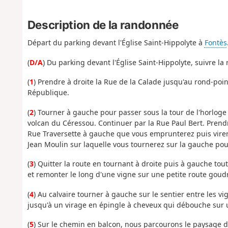
Description de la randonnée
Départ du parking devant l'Église Saint-Hippolyte à
Fontès
(
D/A
) Du parking devant l'Église Saint-Hippolyte, suivre la r
(
1
) Prendre à droite la Rue de la Calade jusqu'au rond-poin
République.
(
2
) Tourner à gauche pour passer sous la tour de l'horlog
volcan du Céressou. Continuer par la Rue Paul Bert. Prend
Rue Traversette à gauche que vous emprunterez puis virer
Jean Moulin sur laquelle vous tournerez sur la gauche pour
(
3
) Quitter la route en tournant à droite puis à gauche tout
et remonter le long d'une vigne sur une petite route goud
(
4
) Au calvaire tourner à gauche sur le sentier entre les v
jusqu'à un virage en épingle à cheveux qui débouche sur 
(
5
) Sur le chemin en balcon, nous parcourons le paysage d