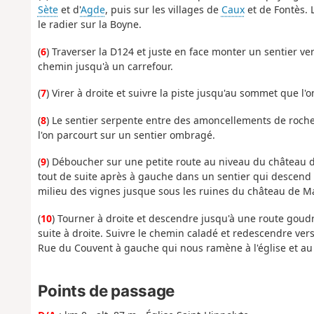
Sète
et d'
Agde
, puis sur les villages de
Caux
et de Fontès. 
le radier sur la Boyne.
(
6
) Traverser la D124 et juste en face monter un sentier ver
chemin jusqu'à un carrefour.
(
7
) Virer à droite et suivre la piste jusqu'au sommet que l'
(
8
) Le sentier serpente entre des amoncellements de roc
l'on parcourt sur un sentier ombragé.
(
9
) Déboucher sur une petite route au niveau du château d'
tout de suite après à gauche dans un sentier qui descend a
milieu des vignes jusque sous les ruines du château de M
(
10
) Tourner à droite et descendre jusqu'à une route goud
suite à droite. Suivre le chemin caladé et redescendre vers
Rue du Couvent à gauche qui nous ramène à l'église et au p
Points de passage