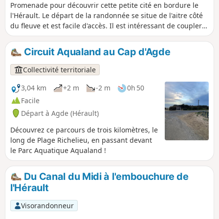
Promenade pour découvrir cette petite cité en bordure le
l'Hérault. Le départ de la randonnée se situe de l'aitre côté
du fleuve et est facile d'accès. Il est intéressant de coupler
cette visite avec une autre randonnée assez courte, non loin
de là : La plage, l'Hérault et les marais à la Tamarissière.
Circuit Aqualand au Cap d'Agde
Collectivité territoriale
3,04 km
+2 m
-2 m
0h 50
Facile
Départ à Agde (Hérault)
Découvrez ce parcours de trois kilomètres, le
long de Plage Richelieu, en passant devant
le Parc Aquatique Aqualand !
Du Canal du Midi à l'embouchure de
l'Hérault
Visorandonneur