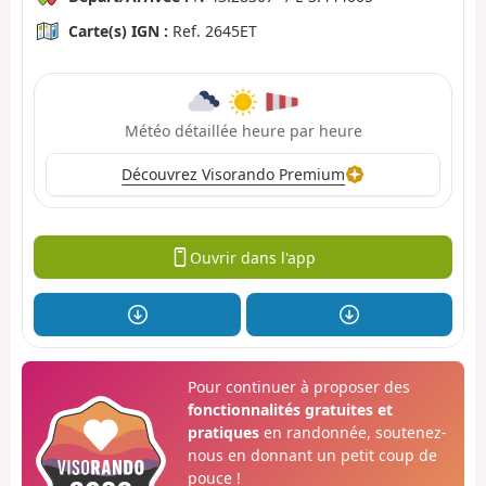
Carte(s) IGN :
Ref. 2645ET
Météo détaillée heure par heure
Découvrez Visorando Premium
Ouvrir dans l'app
Pour continuer à proposer des
fonctionnalités gratuites et
pratiques
en randonnée, soutenez-
nous en donnant un petit coup de
pouce !