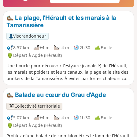
La plage, l'Hérault et les marais à la
Tamarissière
Visorandonneur
8,57 km
+4 m
-4 m
2h 30
Facile
Départ à Agde (Hérault)
Une boucle pour découvrir l'estyaire (canalisé) de l'Hérault,
les marais et polders et leurs canaux, la plage et le site des
bunkers de la Tamarissière. À éviter par fortes chaleurs car
il n'y à pas d'ombre sur le parcours.
Balade au cœur du Grau d'Agde
Collectivité territoriale
5,07 km
+4 m
-4 m
1h 30
Facile
Départ à Agde (Hérault)
Profitez d'une balade de cinq kilomètres le long de l'Hérault