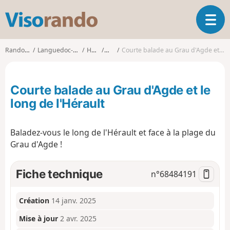
V
O
i
u
s
v
o
Randonnées
Languedoc-Roussillon
Hérault
Agde
Courte balade au Grau d'Agde et le long de l'Hérault
r
r
i
a
r
n
Courte balade au Grau d'Agde et le
l
d
a
long de l'Hérault
o
n
a
Baladez-vous le long de l'Hérault et face à la plage du
v
i
Grau d'Agde !
g
a
Fiche technique
n°
68484191
t
i
o
Création
14 janv. 2025
n
Mise à jour
2 avr. 2025