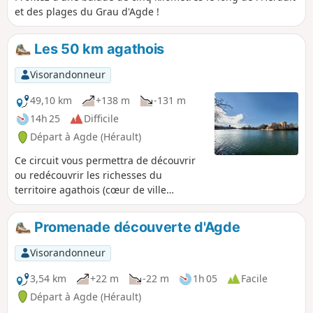
et des plages du Grau d'Agde !
Les 50 km agathois
Visorandonneur
49,10 km
+138 m
-131 m
14h 25
Difficile
Départ à Agde (Hérault)
Ce circuit vous permettra de découvrir
ou redécouvrir les richesses du
territoire agathois (cœur de ville
historique, fleuve, plages, ports de
plaisance, falaises, Mont Saint Martin et
Promenade découverte d'Agde
Mont Saint Loup, Réserve naturelle du
Bagnas, Canal du Midi...) Il est sans
Visorandonneur
grande difficulté hormis la distance et
peut être parcouru en plusieurs jours
3,54 km
+22 m
-22 m
1h 05
Facile
(voir les informations pratiques).
Départ à Agde (Hérault)