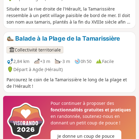
Située sur la rive droite de l'Hérault, la Tamarissière
ressemble à un petit village paisible de bord de mer. Il doit
son nom aux tamaris, plantés à la fin du XVIIIe siècle afin de
lutter contre l’ensablement de l’embouchure de l’Hérault.
Entouré par les plages, une vaste pinède et la zone
Balade à la Plage de la Tamarissière
naturelle des Verdisses, découvrez une nature sauvage aux
portes de la Mer Méditerranée. Depuis les pierres
Collectivité territoriale
basaltiques de la jetée, au sable des chemins des dunes,
jusqu’aux sols humides au milieu de la végétation
2,84 km
+3 m
-3 m
0h 50
Facile
luxuriante, partez en balade dans cet écrin de contrastes.
Départ à Agde (Hérault)
Parcourez le coin de la Tamarissière le long de la plage et
de l'Hérault !
Pour continuer à proposer des
fonctionnalités gratuites et pratiques
en randonnée, soutenez-nous en
donnant un petit coup de pouce !
Je donne un coup de pouce