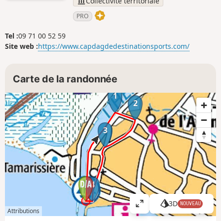
Collectivité territoriale
PRO
Tel :
09 71 00 52 59
Site web :
https://www.capdagdedestinationsports.com/
Carte de la randonnée
1
2
3
4
3D
NOUVEAU
A
Attributions
ff