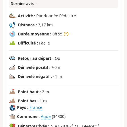
Dernier avis
–
Activité :
Randonnée Pédestre
Distance :
3,17 km
Durée moyenne :
0h 55
Difficulté :
Facile
Retour au départ :
Oui
Dénivelé positif :
+ 0 m
Dénivelé négatif :
- 1 m
Point haut :
2 m
Point bas :
1 m
Pays :
France
Commune :
Agde
(34300)
Départ/Arrivée :
N 43.28307° / E 3.444665°