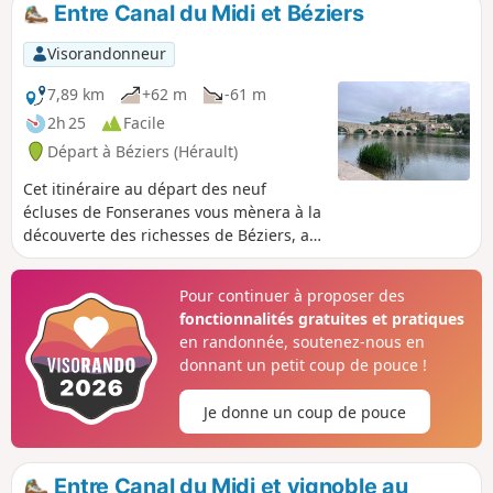
tour en Rouge/Blanc pour les parties communes avec le
Entre Canal du Midi et Béziers
GR® 78, ou en Jaune/Bleu pour certains secteurs qui
permettent de profiter au mieux de pistes et sentiers non
Visorandonneur
goudronnés, plus proches du chemin historique : Camin
Romieu. Itinéraire proposé en cinq étapes : Capestang,
7,89 km
+62 m
-61 m
Pouzols Minervois, Rieux Minervois, Malves.
2h 25
Facile
Départ à Béziers (Hérault)
Cet itinéraire au départ des neuf
écluses de Fonseranes vous mènera à la
découverte des richesses de Béziers, au
fil du Canal du Midi et du fleuve Orb.
Pour continuer à proposer des
fonctionnalités gratuites et pratiques
en randonnée, soutenez-nous en
donnant un petit coup de pouce !
Je donne un coup de pouce
Entre Canal du Midi et vignoble au