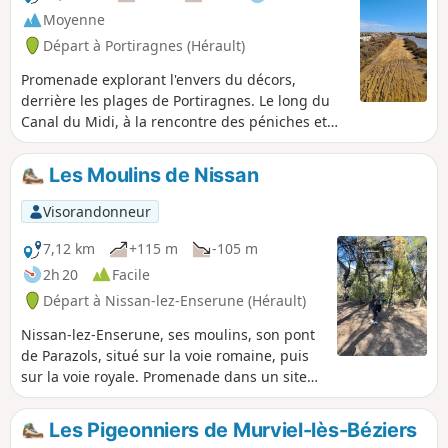
Moyenne
Départ à Portiragnes (Hérault)
Promenade explorant l'envers du décors,
derrière les plages de Portiragnes. Le long du
Canal du Midi, à la rencontre des péniches et
découverte du port dédié, au bord des marais.
Halte hivernale des oiseaux migrateurs, du haut
Les Moulins de Nissan
des petites dunes, dominer la plage.
Cheminement sur les digues entourées de
Visorandonneur
salicornes.
7,12 km
+115 m
-105 m
2h 20
Facile
Départ à Nissan-lez-Enserune (Hérault)
Nissan-lez-Enserune, ses moulins, son pont
de Parazols, situé sur la voie romaine, puis
sur la voie royale. Promenade dans un site
offrant un vaste panorama, allant de la
montagne (Caroux, Montagne Noire) à la
Les Pigeonniers de Murviel-lès-Béziers
Mer Méditerranée .