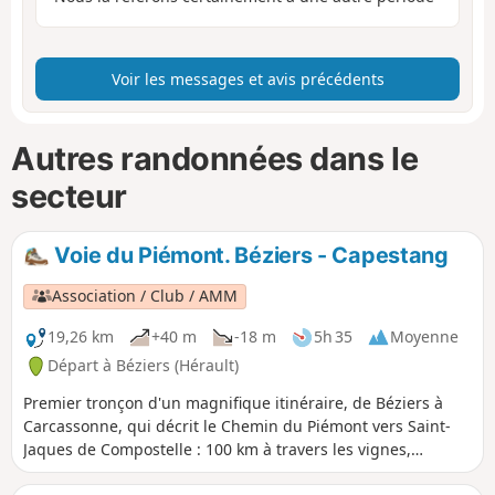
Voir les messages et avis précédents
Autres randonnées dans le
secteur
Voie du Piémont. Béziers - Capestang
Association / Club / AMM
19,26 km
+40 m
-18 m
5h 35
Moyenne
Départ à Béziers (Hérault)
Premier tronçon d'un magnifique itinéraire, de Béziers à
Carcassonne, qui décrit le Chemin du Piémont vers Saint-
Jaques de Compostelle : 100 km à travers les vignes,
pinèdes et collines du Minervois. Entièrement balisé, tour à