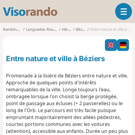
V
O
i
u
s
v
o
Randonnées
Languedoc-Roussillon
Hérault
Béziers
Entre nature et ville à Béziers
r
r
i
a
r
n
l
d
Entre nature et ville à Béziers
a
o
n
a
Promenade à la lisière de Béziers entre nature et ville.
v
Approche de quelques points d'intérêts
i
remarquables de la ville. Longe toujours l'eau,
g
ombragée lorsque l'on choisit la berge protégée,
a
t
point de passage aux écluses (+ 2 passerelles) ou le
i
long de l'Orb. Le parcours est très facile puisque
o
empruntant majoritairement des allées pédestres,
n
courtes portions communes avec les voitures
(attention), accessible aux enfants. Durée un peu plus