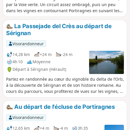
par la Voie verte. Un circuit assez ombragé, puis un peu
dans les vignes en contournant Portiragnes en suivant les
berges de la Grande Maire. En fin de parcours, passage
dans les Marais de Portiragnes et le Lac de la Grande Maire.
La Passejade del Crès au départ de
Sérignan
Visorandonneur
14,28 km
+24 m
-24 m
4h 10
Moyenne
Départ à Sérignan (Hérault)
Partez en randonnée au cœur du vignoble du delta de l’Orb,
à la découverte de Sérignan et de son histoire romaine. Au
cours du parcours, vous profiterez de vues sur les vignes, la
mer, mais aussi du patrimoine exceptionnel de la ville avec
sa collégiale, ses maisons vigneronnes et son musée d’art
Au départ de l'écluse de Portiragnes
contemporain.
Visorandonneur
12,65 km
+4 m
-4 m
3h 35