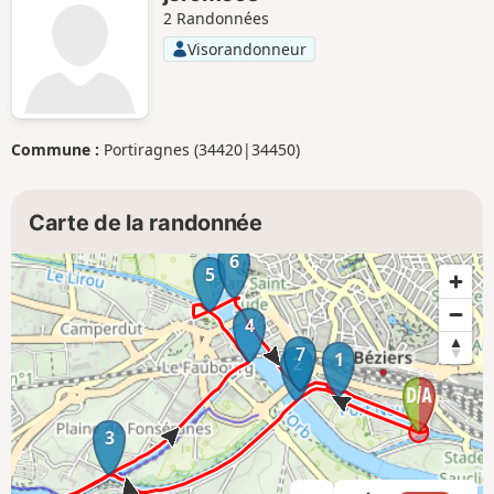
2 Randonnées
Visorandonneur
Commune :
Portiragnes (34420|34450)
Carte de la randonnée
6
5
4
7
1
2
3