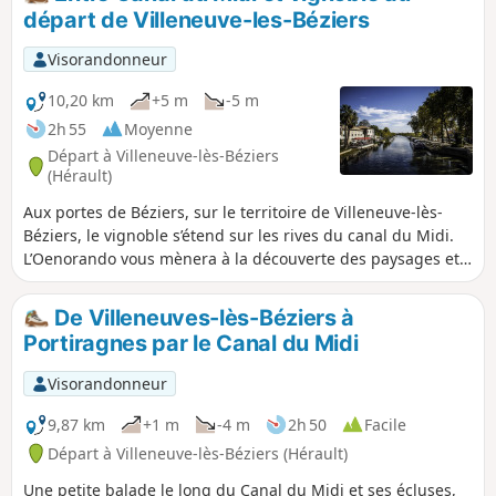
départ de Villeneuve-les-Béziers
Visorandonneur
10,20 km
+5 m
-5 m
2h 55
Moyenne
Départ à Villeneuve-lès-Béziers
(Hérault)
Aux portes de Béziers, sur le territoire de Villeneuve-lès-
Béziers, le vignoble s’étend sur les rives du canal du Midi.
L’Oenorando vous mènera à la découverte des paysages et
de la mosaïque de cépages, en IGP Pays d’Oc et IGP Coteaux
de Béziers qui profitent des influences maritimes sur des
De Villeneuves-lès-Béziers à
terroirs de galets roulés et caressés par le vent local.
Portiragnes par le Canal du Midi
Visorandonneur
9,87 km
+1 m
-4 m
2h 50
Facile
Départ à Villeneuve-lès-Béziers (Hérault)
Une petite balade le long du Canal du Midi et ses écluses,