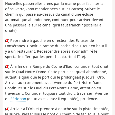
Nouvelles passerelles crées par la mairie pour faciliter la
découverte, (non mentionnées sur les cartes). Suivre le
chemin qui passe au-dessus du canal d'une écluse
automatique abandonnée, continuer pour arriver devant
une passerelle sur le canal qu'il faut franchir (escalier à
droite).
(
3
) Reprendre à gauche en direction des Écluses de
Fonséranes. Gravir la rampe du coche d'eau, tout en haut il
y a un restaurant. Redescendre après avoir admiré le
spectacle offert par les péniches (surtout l'été).
(
3
) À la fin de la Rampe du Coche d'Eau, continuer tout droit
sur le Quai Notre-Dame. Cette partie est quasi abandonné,
autant le quai que le port qui le prolongeait jusqu'à l'Orb.
Arriver au croisement avec l'Avenue du Port Notre-Dame.
Continuer sur le Quai du Port Notre-Dame, attention en
traversant. Continuer toujours tout droit, traverser l'Avenue
de
Sérignan
(deux voies assez fréquentée), prudence.
(
4
) Arriver à l'Orb et prendre à gauche sur la piste cimentée,
la suivre. Passer sous le pont du chemin de fer, sous le pont