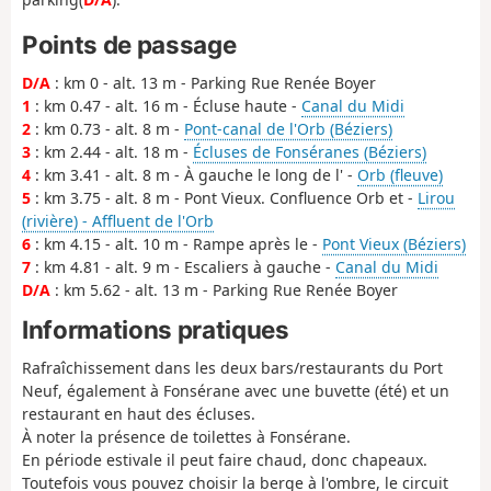
Points de passage
D/A
: km 0 - alt. 13 m - Parking Rue Renée Boyer
1
: km 0.47 - alt. 16 m - Écluse haute -
Canal du Midi
2
: km 0.73 - alt. 8 m -
Pont-canal de l'Orb (Béziers)
3
: km 2.44 - alt. 18 m -
Écluses de Fonséranes (Béziers)
4
: km 3.41 - alt. 8 m - À gauche le long de l' -
Orb (fleuve)
5
: km 3.75 - alt. 8 m - Pont Vieux. Confluence Orb et -
Lirou
(rivière) - Affluent de l'Orb
6
: km 4.15 - alt. 10 m - Rampe après le -
Pont Vieux (Béziers)
7
: km 4.81 - alt. 9 m - Escaliers à gauche -
Canal du Midi
D/A
: km 5.62 - alt. 13 m - Parking Rue Renée Boyer
Informations pratiques
Rafraîchissement dans les deux bars/restaurants du Port
Neuf, également à Fonsérane avec une buvette (été) et un
restaurant en haut des écluses.
À noter la présence de toilettes à Fonsérane.
En période estivale il peut faire chaud, donc chapeaux.
Toutefois vous pouvez choisir la berge à l'ombre, le circuit