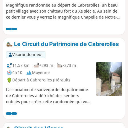
Magnifique randonnée au départ de Cabrerolles, un beau
petit village avec son château fort du Xe siècle. Au sein de
ce dernier vous y verrez la magnifique Chapelle de Notre-
Dame de la Roque.Sur le début du parcours, vous trouverez
un sentier botanique sur les différentes espèces végétales
et autres, très ludique pour les enfants. Enfin, au sommet
du Pic de la Coquillade, vous avez une vue splendide à 360°
Le Circuit du Patrimoine de Cabrerolles
sur le Caroux, la Mer Méditerranée, les Pyrénées.
Visorandonneur
11,57 km
+293 m
-273 m
4h 10
Moyenne
Départ à Cabrerolles (Hérault)
L'association de sauvegarde du patrimoine
de Cabrerolles a défriché des sentiers
oubliés pour créer cette randonnée qui vous
propose de découvrir des sites
emblématiques de l'histoire de ce territoire :
la Chapelle de La Liquière, les Moulins de
Lenthéric et une stèle en hommage à un