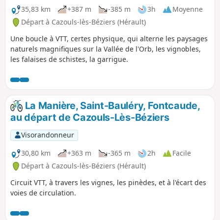
35,83 km
+387 m
-385 m
3h
Moyenne
Départ à Cazouls-lès-Béziers (Hérault)
Une boucle à VTT, certes physique, qui alterne les paysages
naturels magnifiques sur la Vallée de l'Orb, les vignobles,
les falaises de schistes, la garrigue.
La Manière, Saint-Bauléry, Fontcaude,
au départ de Cazouls-Lès-Béziers
Visorandonneur
30,80 km
+363 m
-365 m
2h
Facile
Départ à Cazouls-lès-Béziers (Hérault)
Circuit VTT, à travers les vignes, les pinèdes, et à l'écart des
voies de circulation.