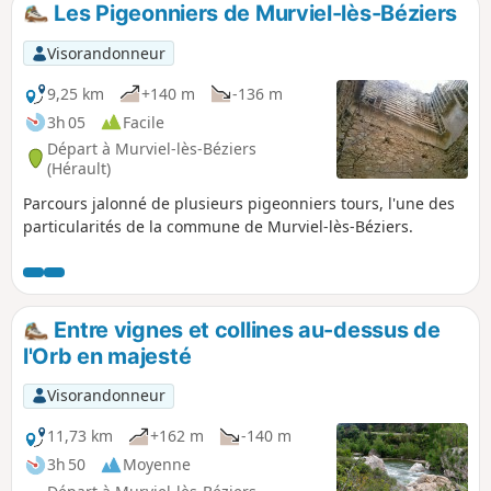
Les Pigeonniers de Murviel-lès-Béziers
p
Visorandonneur
9,25 km
+140 m
-136 m
3h 05
Facile
Départ à Murviel-lès-Béziers
(Hérault)
Parcours jalonné de plusieurs pigeonniers tours, l'une des
particularités de la commune de Murviel-lès-Béziers.
Entre vignes et collines au-dessus de
l'Orb en majesté
Visorandonneur
11,73 km
+162 m
-140 m
3h 50
Moyenne