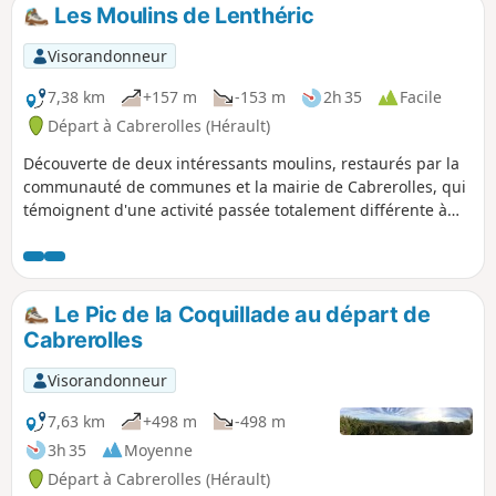
Les Moulins de Lenthéric
Visorandonneur
7,38 km
+157 m
-153 m
2h 35
Facile
Départ à Cabrerolles (Hérault)
Découverte de deux intéressants moulins, restaurés par la
communauté de communes et la mairie de Cabrerolles, qui
témoignent d'une activité passée totalement différente à
celle pratiquée aujourd'hui intéressant dans un
environnement essentiellement viticole.
Le Pic de la Coquillade au départ de
Cabrerolles
Visorandonneur
7,63 km
+498 m
-498 m
3h 35
Moyenne
Départ à Cabrerolles (Hérault)