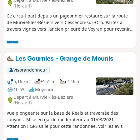
Départ à Murviel-lès-Béziers
(Hérault)
Ce circuit part depuis un pigeonnier restauré sur la route
de Murviel-les-Béziers vers Cessenon-sur-Orb. Partez à
travers vignes vers l'ancien prieuré de Veyran pour revenir
au-dessus de l'Orb qui gronde dans les défilés de Gourniès.
Les Gournies - Grange de Mounis
Visorandonneur
5,16 km
+151 m
-146 m
1h 55
Moyenne
Départ à Murviel-lès-Béziers
(Hérault)
Vue plongeante sur la base de Réals et traversée des
canyons. Mise en garde modérateur au 01/03/2021 :
Attention ! GPS utile pour cette randonnée. Voir les avis