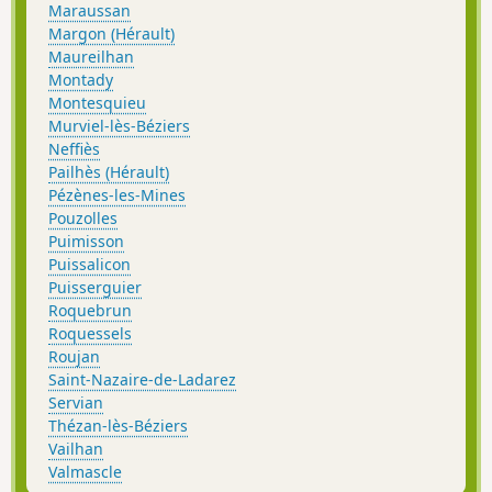
Maraussan
Margon (Hérault)
Maureilhan
Montady
Montesquieu
Murviel-lès-Béziers
Neffiès
Pailhès (Hérault)
Pézènes-les-Mines
Pouzolles
Puimisson
Puissalicon
Puisserguier
Roquebrun
Roquessels
Roujan
Saint-Nazaire-de-Ladarez
Servian
Thézan-lès-Béziers
Vailhan
Valmascle