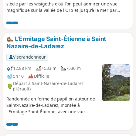
siècle par les wisigoths d'où l'on peut admirer une vue
magnifique sur la vallée de l'Orb et jusqu'à la mer par
temps clair. La redescente se fait tranquillement à travers la
garrigue et les sapins.
L'Ermitage Saint-Étienne à Saint
Nazaire-de-Ladarez
Visorandonneur
12,88 km
+533 m
-530 m
5h 10
Difficile
Départ à Saint-Nazaire-de-Ladarez
(Hérault)
Randonnée en forme de papillon autour de
Saint-Nazaire-de-Ladarez, montée à
l'Ermitage Saint-Étienne, avec une vue
magnifique jusqu'à la mer et sur les
Pyrénées, puis le long du Ruisseau du
Crouzet.