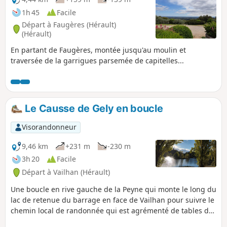
1h 45
Facile
Départ à Faugères (Hérault)
(Hérault)
En partant de Faugères, montée jusqu'au moulin et
traversée de la garrigues parsemée de capitelles...
Le Causse de Gely en boucle
Visorandonneur
9,46 km
+231 m
-230 m
3h 20
Facile
Départ à Vailhan (Hérault)
Une boucle en rive gauche de la Peyne qui monte le long du
lac de retenue du barrage en face de Vailhan pour suivre le
chemin local de randonnée qui est agrémenté de tables de
pique-nique et offre un beau panorama.