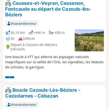
Causses-et-Veyran, Cessenon,
Fontcaude au départ de Cazouls-lès-
Béziers
Visorandonneur
36,16 km
+446 m
-438 m
3h
Difficile
Départ à Cazouls-lès-Béziers
(Hérault)
Une boucle à VTT qui alterne les paysages naturels
magnifiques sur la vallée de l'Orb, les vignobles, les falaises
de schistes, la garrigue.
Boucle Cazouls-Lès-Béziers -
Cazedarnes - Cébazan
Visorandonneur