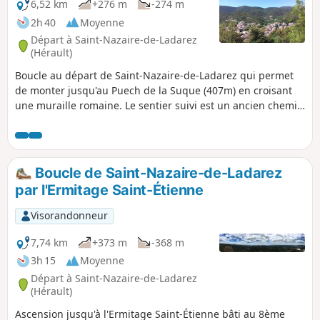
6,52 km
+276 m
-274 m
2h 40
Moyenne
Départ à Saint-Nazaire-de-Ladarez
(Hérault)
Boucle au départ de Saint-Nazaire-de-Ladarez qui permet
de monter jusqu'au Puech de la Suque (407m) en croisant
une muraille romaine. Le sentier suivi est un ancien chemin
antique venant de Béziers. Ce sentier qui suit les traces des
Wisigoths permet d'admirer plusieurs vestiges et des
panoramas intéressants.
Boucle de Saint-Nazaire-de-Ladarez
par l'Ermitage Saint-Étienne
Visorandonneur
7,74 km
+373 m
-368 m
3h 15
Moyenne
Départ à Saint-Nazaire-de-Ladarez
(Hérault)
Ascension jusqu'à l'Ermitage Saint-Étienne bâti au 8ème