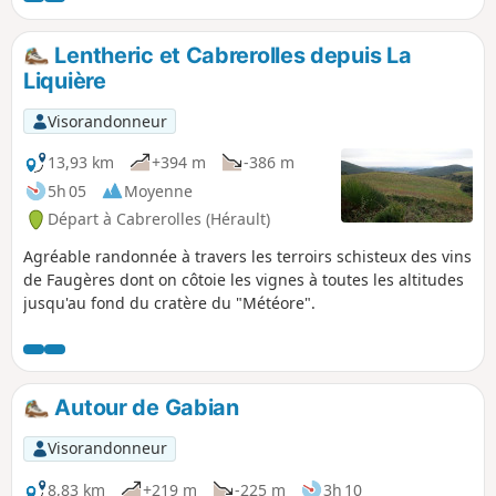
Lentheric et Cabrerolles depuis La
Liquière
Visorandonneur
13,93 km
+394 m
-386 m
5h 05
Moyenne
Départ à Cabrerolles (Hérault)
Agréable randonnée à travers les terroirs schisteux des vins
de Faugères dont on côtoie les vignes à toutes les altitudes
jusqu'au fond du cratère du "Météore".
Autour de Gabian
Visorandonneur
8,83 km
+219 m
-225 m
3h 10