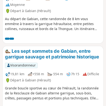
Moyenne
Départ à Gabian (Hérault)
Au départ de Gabian, cette randonnée de 8 km vous
emmène à travers la garrigue héraultaise, entre petites
collines, ruisseaux et bords de la Thongue. Un itinéraire
facile à intermédiaire, parfait pour découvrir un coin nature
authentique, sauvage et apaisant.
Les sept sommets de Gabian, entre
garrigue sauvage et patrimoine historique
Visorandonneur
19,81 km
+558 m
-554 m
7h 15
Difficile
Départ à Gabian (Hérault)
Grande boucle sportive au cœur de l’Hérault, la randonnée
de la Resclauze de Gabian alterne garrigue, sous-bois,
crêtes, passages pentus et portions plus techniques. Elle
offre de beaux points de vue sur les collines, les vignes et