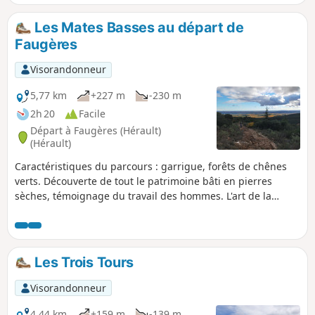
Les Mates Basses au départ de
Faugères
Visorandonneur
5,77 km
+227 m
-230 m
2h 20
Facile
Départ à Faugères (Hérault)
(Hérault)
Caractéristiques du parcours : garrigue, forêts de chênes
verts. Découverte de tout le patrimoine bâti en pierres
sèches, témoignage du travail des hommes. L'art de la
pierre sèche est inscrit au patrimoine culturel de l'UNESCO
depuis 2018. En fin de parcours, visite du sentier
d’interprétation.
Les Trois Tours
Visorandonneur
4,44 km
+159 m
-139 m