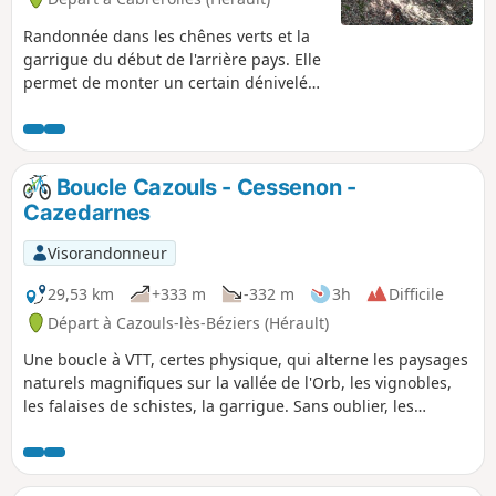
Randonnée dans les chênes verts et la
garrigue du début de l'arrière pays. Elle
permet de monter un certain dénivelé
avec facilité (pente douce) avant de
redescendre "brusquement" par le
Chemin de la Bouissonade (ancienne
route Romaine) longée par des murs de
Boucle Cazouls - Cessenon -
pierres.
Cazedarnes
Visorandonneur
29,53 km
+333 m
-332 m
3h
Difficile
Départ à Cazouls-lès-Béziers (Hérault)
Une boucle à VTT, certes physique, qui alterne les paysages
naturels magnifiques sur la vallée de l'Orb, les vignobles,
les falaises de schistes, la garrigue. Sans oublier, les
réalisations humaines comme les ponts suspendus sur
l'Orb, l'Abbaye de Fontcaude, la table d'orientation et le
Menhir de Cazouls.