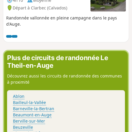
4h 10
Moyenne
Départ à Clarbec (Calvados)
Randonnée vallonnée en pleine campagne dans le pays
d'Auge.
Plus de circuits de randonnée Le
Theil-en-Auge
Découvrez aussi les circuits de randonnée des communes
à proximité
Ablon
Bailleul-la-Vallée
Barneville-la-Bertran
Beaumont-en-Auge
Berville-sur-Mer
Beuzeville