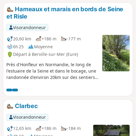
Hameaux et marais en bords de Seine
et Risle
Visorandonneur
20,60 km
+186 m
-177 m
6h 25
Moyenne
Départ à Berville-sur-Mer (Eure)
Près d'Honfleur en Normandie, le long de
l'estuaire de la Seine et dans le bocage, une
randonnée d'environ 20km sur des sentiers
aux panoramas majestueux.
Clarbec
Visorandonneur
12,65 km
+186 m
-184 m