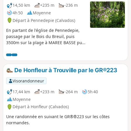
14,50 km
+235 m
-236 m
4h 50
Moyenne
Départ à Pennedepie (Calvados)
En partant de l'église de Pennedepie,
passage par le Bois du Breuil, puis
3500m sur la plage à MAREE BASSE puis
retour par la campagne
De Honfleur à Trouville par le GR®223
Visorandonneur
17,44 km
+233 m
-264 m
5h 40
Moyenne
Départ à Honfleur (Calvados)
Une randonnée en suivant le GR®®223 sur les côtes
normandes.