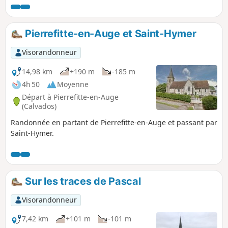
Pierrefitte-en-Auge et Saint-Hymer
Visorandonneur
14,98 km
+190 m
-185 m
4h 50
Moyenne
Départ à Pierrefitte-en-Auge
(Calvados)
Randonnée en partant de Pierrefitte-en-Auge et passant par
Saint-Hymer.
Sur les traces de Pascal
Visorandonneur
7,42 km
+101 m
-101 m