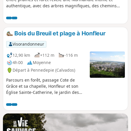
authentique, avec des arbres magnifiques, des chemins
creux, des sources fraîches, des chaumières typiques et des
paysages vallonnés. Cet itinéraire n'est pas balisé, d'où son
nom de "balade secrète": la géolocalisation est donc
conseillée.
Bois du Breuil et plage à Honfleur
Visorandonneur
12,90 km
+112 m
-116 m
4h 00
Moyenne
Départ à Pennedepie (Calvados)
Parcours en forêt, passage Cote de
Grâce et sa chapelle, Honfleur et son
Église Sainte-Catherine, le jardin des
personnalités, promenade sur la plage
et retour dans le bois avec ses
rhododendrons.