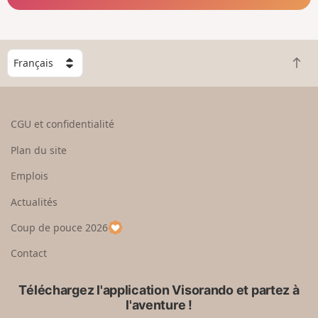
C
R
h
e
o
t
i
o
s
CGU et confidentialité
u
i
r
s
Plan du site
e
s
n
e
Emplois
h
z
Actualités
a
u
u
n
Coup de pouce 2026
t
p
a
Contact
y
s
Téléchargez l'application Visorando et partez à
l'aventure !