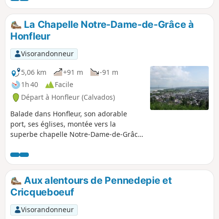
La Chapelle Notre-Dame-de-Grâce à
Honfleur
Visorandonneur
5,06 km
+91 m
-91 m
1h 40
Facile
Départ à Honfleur (Calvados)
Balade dans Honfleur, son adorable
port, ses églises, montée vers la
superbe chapelle Notre-Dame-de-Grâce,
beau point de vue sur Honfleur, Le
Havre, l'embouchure de la Seine et le
Pont de Normandie.
Aux alentours de Pennedepie et
Cricqueboeuf
Visorandonneur