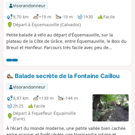
Visorandonneur
9,70 km
+19 m
-19 m
1h30
Facile
Départ à Équemauville (Calvados)
Petite balade à vélo au départ d'Équemauville, sur la
plateau de la Côte de Grâce, entre Équemauville, le Bois du
Breuil et Honfleur. Parcours très facile avec peu de
circulation. Très bucolique, cette balade est majoritairement
ombragée, elle est très facile et familiale (faite avec ma fille
de 9 ans).
Balade secrète de la Fontaine Caillou
Visorandonneur
6,97 km
+139 m
-144 m
2h 25
Facile
Départ à Fiquefleur-Équainville
(Eure)
À l'écart du monde moderne, une petite vallée bien cachée
entre prairies et forêt révèle une Normandie intime et