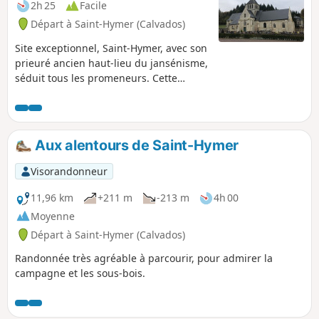
2h 25
Facile
Départ à Saint-Hymer (Calvados)
Site exceptionnel, Saint-Hymer, avec son
prieuré ancien haut-lieu du jansénisme,
séduit tous les promeneurs. Cette
boucle, dans un environnement
verdoyant et boisé, se termine sur la
place où se tiennent l'église, le
cimetière, dans lequel repose la mère
Aux alentours de Saint-Hymer
Denis, l'auberge et le lavoir.
Visorandonneur
11,96 km
+211 m
-213 m
4h 00
Moyenne
Départ à Saint-Hymer (Calvados)
Randonnée très agréable à parcourir, pour admirer la
campagne et les sous-bois.