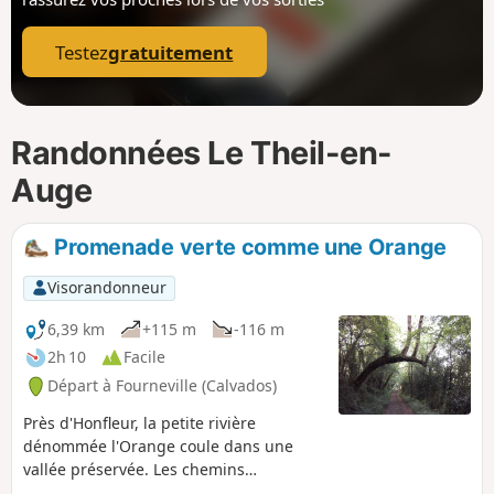
p
Testez
gratuitement
Randonnées Le Theil-en-
Auge
Promenade verte comme une Orange
Visorandonneur
6,39 km
+115 m
-116 m
2h 10
Facile
Départ à Fourneville (Calvados)
Près d'Honfleur, la petite rivière
dénommée l'Orange coule dans une
vallée préservée. Les chemins
parcourent un paysage de prairies