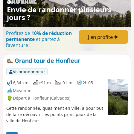
Envie de randonner plusieurs
jours ?
Profitez de
10% de réduction
J'en profite
permanente
et partez à
l’aventure !
Grand tour de Honfleur
Visorandonneur
6,34 km
+91 m
-91 m
2h 05
Moyenne
Départ à Honfleur (Calvados)
Cette randonnée, quasiment en ville, a pour but
de faire découvrir les points principaux de la
ville de Honfleur.