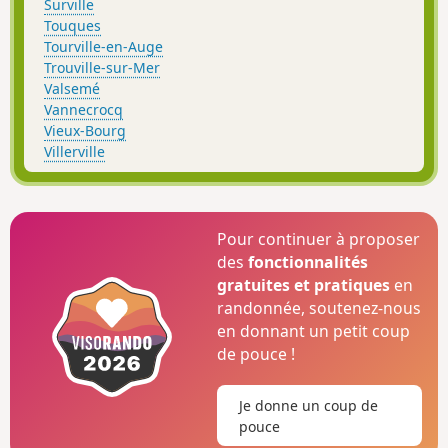
Surville
Touques
Tourville-en-Auge
Trouville-sur-Mer
Valsemé
Vannecrocq
Vieux-Bourg
Villerville
Pour continuer à proposer
des
fonctionnalités
gratuites et pratiques
en
randonnée, soutenez-nous
en donnant un petit coup
de pouce !
Je donne un coup de
pouce