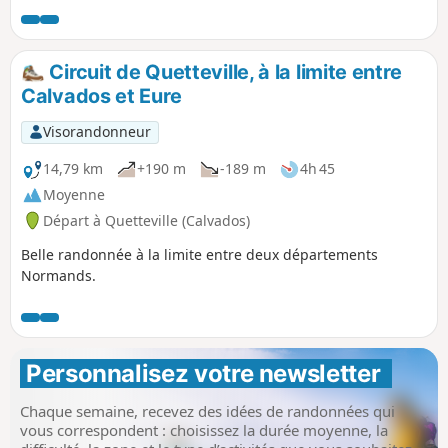
closes de haies avec de belles maisons à
colombage, un vrai concentré de
Normandie.
Circuit de Quetteville, à la limite entre
Calvados et Eure
Visorandonneur
14,79 km
+190 m
-189 m
4h 45
Moyenne
Départ à Quetteville (Calvados)
Belle randonnée à la limite entre deux départements
Normands.
Personnalisez votre newsletter 
Chaque semaine, recevez des idées de randonnées qui
vous correspondent : choisissez la durée moyenne, la