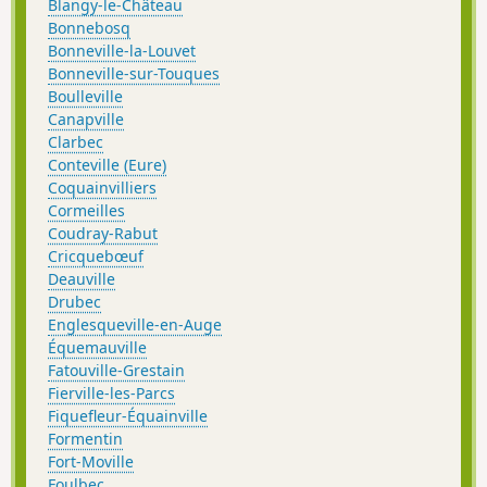
Blangy-le-Château
Bonnebosq
Bonneville-la-Louvet
Bonneville-sur-Touques
Boulleville
Canapville
Clarbec
Conteville (Eure)
Coquainvilliers
Cormeilles
Coudray-Rabut
Cricquebœuf
Deauville
Drubec
Englesqueville-en-Auge
Équemauville
Fatouville-Grestain
Fierville-les-Parcs
Fiquefleur-Équainville
Formentin
Fort-Moville
Foulbec