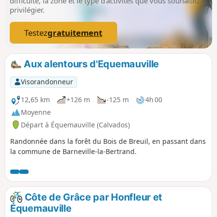
difficulté, la zone et le type d’activités que vous souhaitez
privilégier.
Testez
gratuitement
Aux alentours d'Equemauville
Visorandonneur
12,65 km
+126 m
-125 m
4h 00
Moyenne
Départ à Équemauville (Calvados)
Randonnée dans la forêt du Bois de Breuil, en passant dans
la commune de Barneville-la-Bertrand.
Côte de Grâce par Honfleur et
Équemauville