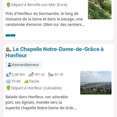
Départ à Berville-sur-Mer (Eure)
Près d'Honfleur en Normandie, le long de
l'estuaire de la Seine et dans le bocage, une
randonnée d'environ 20km sur des sentiers
aux panoramas majestueux.
La Chapelle Notre-Dame-de-Grâce à
Honfleur
Visorandonneur
5,06 km
+91 m
-91 m
1h 40
Facile
Départ à Honfleur (Calvados)
Balade dans Honfleur, son adorable
port, ses églises, montée vers la
superbe chapelle Notre-Dame-de-Grâce,
beau point de vue sur Honfleur, Le