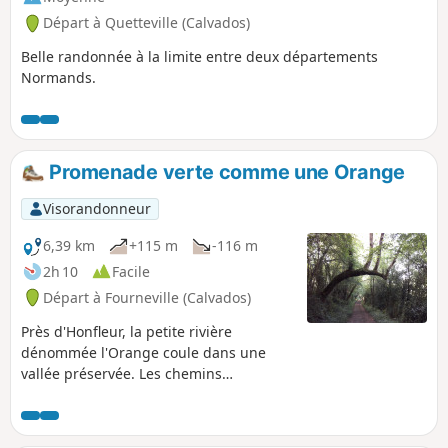
Départ à Quetteville (Calvados)
Belle randonnée à la limite entre deux départements
Normands.
Promenade verte comme une Orange
Visorandonneur
6,39 km
+115 m
-116 m
2h 10
Facile
Départ à Fourneville (Calvados)
Près d'Honfleur, la petite rivière
dénommée l'Orange coule dans une
vallée préservée. Les chemins
parcourent un paysage de prairies
closes de haies avec de belles maisons à
colombage, un vrai concentré de