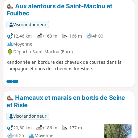
Normandie.
Aux alentours de Saint-Maclou et
Foulbec
Visorandonneur
12,46 km
+163 m
-166 m
4h 00
Moyenne
Départ à Saint-Maclou (Eure)
Randonnée en bordure des chevaux de courses dans la
campagne et dans des chemins forestiers.
Hameaux et marais en bords de Seine
et Risle
Visorandonneur
20,60 km
+186 m
-177 m
6h 25
Moyenne