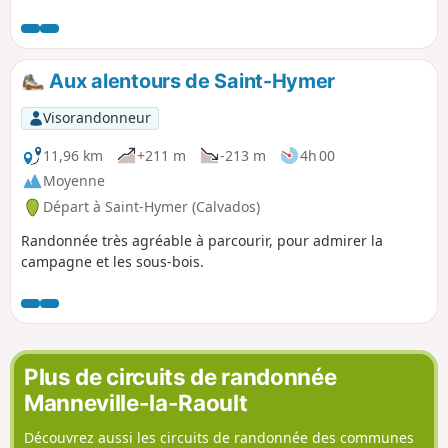
boucle, dans un environnement
verdoyant et boisé, se termine sur la
place où se tiennent l'église, le
cimetière, dans lequel repose la mère
Aux alentours de Saint-Hymer
Denis, l'auberge et le lavoir.
Visorandonneur
11,96 km
+211 m
-213 m
4h 00
Moyenne
Départ à Saint-Hymer (Calvados)
Randonnée très agréable à parcourir, pour admirer la
campagne et les sous-bois.
Plus de circuits de randonnée
Manneville-la-Raoult
Découvrez aussi les circuits de randonnée des communes