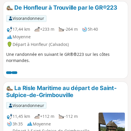
De Honfleur à Trouville par le GR®223
Visorandonneur
17,44 km
+233 m
-264 m
5h 40
Moyenne
Départ à Honfleur (Calvados)
Une randonnée en suivant le GR®®223 sur les côtes
normandes.
La Risle Maritime au départ de Saint-
Sulpice-de-Grimbouville
Visorandonneur
11,45 km
+112 m
-112 m
3h 35
Moyenne
Départ à Saint-Sulpice-de-Grimbouville