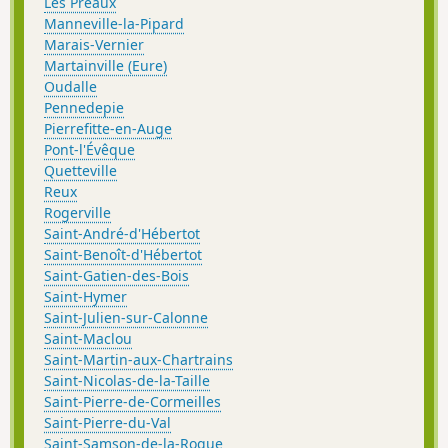
Les Préaux
Manneville-la-Pipard
Marais-Vernier
Martainville (Eure)
Oudalle
Pennedepie
Pierrefitte-en-Auge
Pont-l'Évêque
Quetteville
Reux
Rogerville
Saint-André-d'Hébertot
Saint-Benoît-d'Hébertot
Saint-Gatien-des-Bois
Saint-Hymer
Saint-Julien-sur-Calonne
Saint-Maclou
Saint-Martin-aux-Chartrains
Saint-Nicolas-de-la-Taille
Saint-Pierre-de-Cormeilles
Saint-Pierre-du-Val
Saint-Samson-de-la-Roque