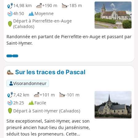
14,98 km
+190 m
-185 m
4h 50
Moyenne
Départ à Pierrefitte-en-Auge
(Calvados)
Randonnée en partant de Pierrefitte-en-Auge et passant par
Saint-Hymer.
Sur les traces de Pascal
Visorandonneur
7,42 km
+101 m
-101 m
2h 25
Facile
Départ à Saint-Hymer (Calvados)
Site exceptionnel, Saint-Hymer, avec son
prieuré ancien haut-lieu du jansénisme,
séduit tous les promeneurs. Cette