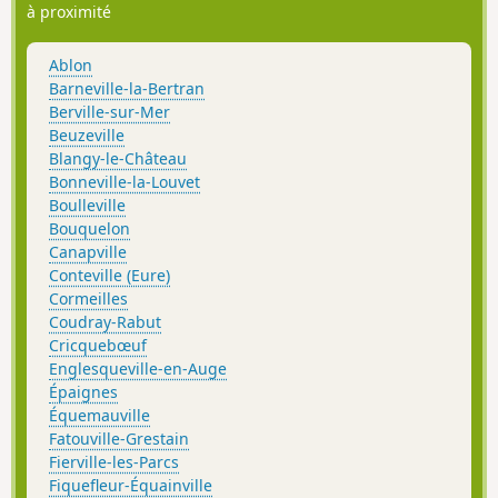
à proximité
Ablon
Barneville-la-Bertran
Berville-sur-Mer
Beuzeville
Blangy-le-Château
Bonneville-la-Louvet
Boulleville
Bouquelon
Canapville
Conteville (Eure)
Cormeilles
Coudray-Rabut
Cricquebœuf
Englesqueville-en-Auge
Épaignes
Équemauville
Fatouville-Grestain
Fierville-les-Parcs
Fiquefleur-Équainville