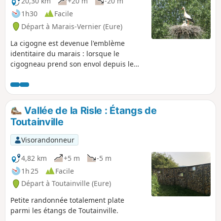
20,30 km
+20 m
-20 m
1h30
Facile
Départ à Marais-Vernier (Eure)
La cigogne est devenue l'emblème
identitaire du marais : lorsque le
cigogneau prend son envol depuis le
nid familial, il découvre cette nature
préservée en faisant le tour de cette
ancienne boucle de la Seine niché dans
un vaste amphithéâtre de verdure. Avec
Vallée de la Risle : Étangs de
ses prairies humides à perte de vue et
Toutainville
ses jolies chaumières, le Marais Vernier
offre un paysage de caractère unique
Visorandonneur
en Normandie qui invite à la
promenade, particulièrement au
4,82 km
+5 m
-5 m
printemps lorsque les pommiers sont
1h 25
Facile
en fleurs.
Départ à Toutainville (Eure)
Petite randonnée totalement plate
parmi les étangs de Toutainville.