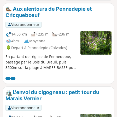
rhododendrons.
Aux alentours de Pennedepie et
Cricqueboeuf
Visorandonneur
14,50 km
+235 m
-236 m
4h 50
Moyenne
Départ à Pennedepie (Calvados)
En partant de l'église de Pennedepie,
passage par le Bois du Breuil, puis
3500m sur la plage à MAREE BASSE puis
retour par la campagne
L'envol du cigogneau : petit tour du
Marais Vernier
Visorandonneur