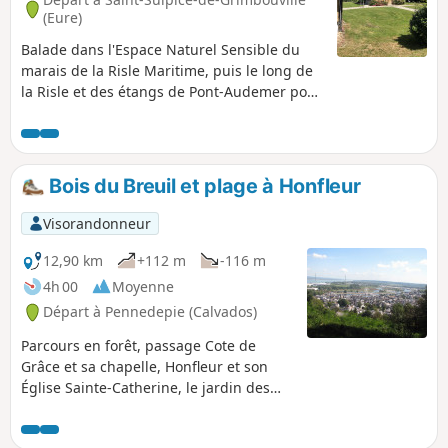
(Eure)
Balade dans l'Espace Naturel Sensible du
marais de la Risle Maritime, puis le long de
la Risle et des étangs de Pont-Audemer pour
finir avec un peu de relief dans le Bois
d'Aubigny, où se cachent des hêtres
majestueux. Ornithologues amateurs, vous
pourrez observer et surtout écouter un bon
Bois du Breuil et plage à Honfleur
nombre d'oiseaux allant du petit passereau
à la majestueuse cigogne. Les vaches
Visorandonneur
Aubrac aux cornes démesurées paissent
tranquillement dans le marais toute l'année,
12,90 km
+112 m
-116 m
vous pourrez les apercevoir de loin.
4h 00
Moyenne
Randonnée proposée par l'office du tourisme
Départ à Pennedepie (Calvados)
de Honfleur Terre d'Estuaire https://www.ot-
honfleur.fr/
Parcours en forêt, passage Cote de
Grâce et sa chapelle, Honfleur et son
Église Sainte-Catherine, le jardin des
personnalités, promenade sur la plage
et retour dans le bois avec ses