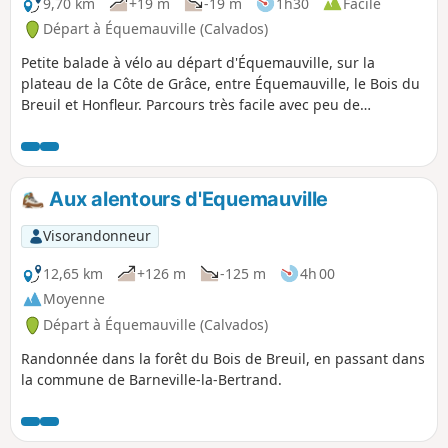
9,70 km
+19 m
-19 m
1h30
Facile
Départ à Équemauville (Calvados)
Petite balade à vélo au départ d'Équemauville, sur la
plateau de la Côte de Grâce, entre Équemauville, le Bois du
Breuil et Honfleur. Parcours très facile avec peu de
circulation. Très bucolique, cette balade est majoritairement
ombragée, elle est très facile et familiale (faite avec ma fille
de 9 ans).
Aux alentours d'Equemauville
Visorandonneur
12,65 km
+126 m
-125 m
4h 00
Moyenne
Départ à Équemauville (Calvados)
Randonnée dans la forêt du Bois de Breuil, en passant dans
la commune de Barneville-la-Bertrand.