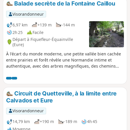
Balade secrète de la Fontaine Caillou
p
Visorandonneur
6,97 km
+139 m
-144 m
2h 25
Facile
Départ à Fiquefleur-Équainville
(Eure)
À l'écart du monde moderne, une petite vallée bien cachée
entre prairies et forêt révèle une Normandie intime et
authentique, avec des arbres magnifiques, des chemins
creux, des sources fraîches, des chaumières typiques et des
paysages vallonnés. Cet itinéraire n'est pas balisé, d'où son
nom de "balade secrète": la géolocalisation est donc
conseillée.
Circuit de Quetteville, à la limite entre
Calvados et Eure
Visorandonneur
14,79 km
+190 m
-189 m
4h 45
Moyenne