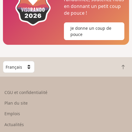
en donnant un petit coup
de pouce !
Je donne un coup de
pouce
C
R
h
e
o
t
i
o
s
CGU et confidentialité
u
i
r
s
Plan du site
e
s
n
e
Emplois
h
z
Actualités
a
u
u
n