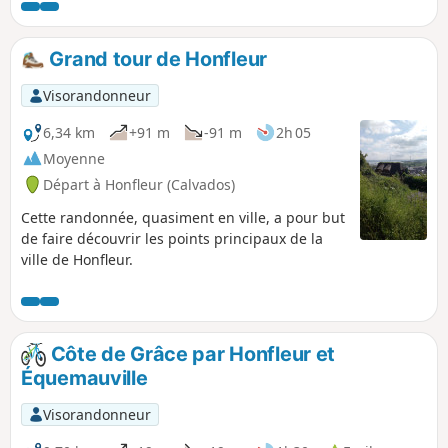
Havre, l'embouchure de la Seine et le
Pont de Normandie.
Grand tour de Honfleur
Visorandonneur
6,34 km
+91 m
-91 m
2h 05
Moyenne
Départ à Honfleur (Calvados)
Cette randonnée, quasiment en ville, a pour but
de faire découvrir les points principaux de la
ville de Honfleur.
Côte de Grâce par Honfleur et
Équemauville
Visorandonneur