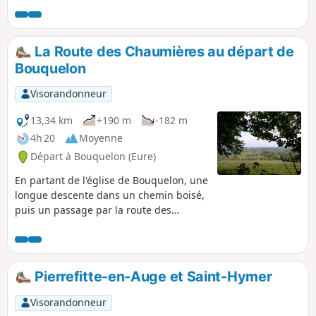
La Route des Chaumières au départ de
Bouquelon
Visorandonneur
13,34 km
+190 m
-182 m
4h 20
Moyenne
Départ à Bouquelon (Eure)
En partant de l'église de Bouquelon, une
longue descente dans un chemin boisé,
puis un passage par la route des
chaumières, le long du Marais Vernier,
pour revenir enfin par le Bois du Plessis.
Pierrefitte-en-Auge et Saint-Hymer
Visorandonneur