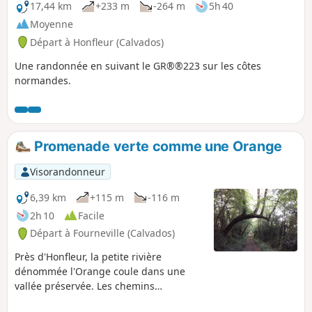
circuits officiels balisés : 1 bleu clair au
17,44 km
+233 m
-264 m
5h 40
départ de Campigny (CY), 1 jaune et 1
Moyenne
bleu foncé au départ de Saint Martin
Départ à Honfleur (Calvados)
Saint Firmin (SM)
Une randonnée en suivant le GR®®223 sur les côtes
normandes.
Promenade verte comme une Orange
Visorandonneur
6,39 km
+115 m
-116 m
2h 10
Facile
Départ à Fourneville (Calvados)
Près d'Honfleur, la petite rivière
dénommée l'Orange coule dans une
vallée préservée. Les chemins
parcourent un paysage de prairies