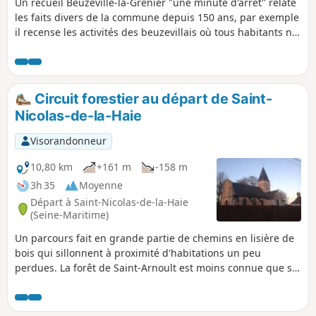
Un recueil Beuzeville-la-Grenier "une minute d'arrêt" relate
les faits divers de la commune depuis 150 ans, par exemple
il recense les activités des beuzevillais où tous habitants ne
déclarant aucune profession étaient considérés comme
tisseurs, il y avait un métier à tisser dans presque toutes les
maisons.
Circuit forestier au départ de Saint-
Nicolas-de-la-Haie
Visorandonneur
10,80 km
+161 m
-158 m
3h 35
Moyenne
Départ à Saint-Nicolas-de-la-Haie
(Seine-Maritime)
Un parcours fait en grande partie de chemins en lisière de
bois qui sillonnent à proximité d'habitations un peu
perdues. La forêt de Saint-Arnoult est moins connue que sa
voisine la forêt du Trait-Maulévrier mais gagne à l'être.