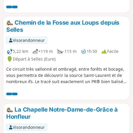
Chemin de la Fosse aux Loups depuis
Selles
Visorandonneur
5,22 km
+119 m
-115 m
1h 50
Facile
Départ à Selles (Eure)
Ce circuit très vallonné et ombragé, entre forêts et bocage,
vous permettra de découvrir la source Saint-Laurent et de
nombreux ifs. Le tracé suit exactement un PR® bien balisé
Bleu auquel on peut se fier.
La Chapelle Notre-Dame-de-Grâce à
Honfleur
Visorandonneur