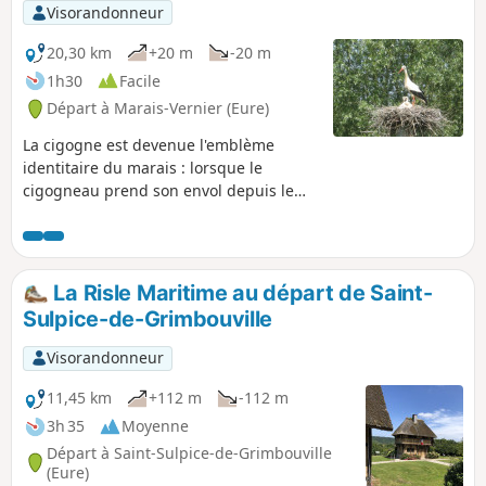
Visorandonneur
20,30 km
+20 m
-20 m
1h30
Facile
Départ à Marais-Vernier (Eure)
La cigogne est devenue l'emblème
identitaire du marais : lorsque le
cigogneau prend son envol depuis le
nid familial, il découvre cette nature
préservée en faisant le tour de cette
ancienne boucle de la Seine niché dans
un vaste amphithéâtre de verdure. Avec
La Risle Maritime au départ de Saint-
ses prairies humides à perte de vue et
Sulpice-de-Grimbouville
ses jolies chaumières, le Marais Vernier
offre un paysage de caractère unique
Visorandonneur
en Normandie qui invite à la
promenade, particulièrement au
11,45 km
+112 m
-112 m
printemps lorsque les pommiers sont
3h 35
Moyenne
en fleurs.
Départ à Saint-Sulpice-de-Grimbouville
(Eure)