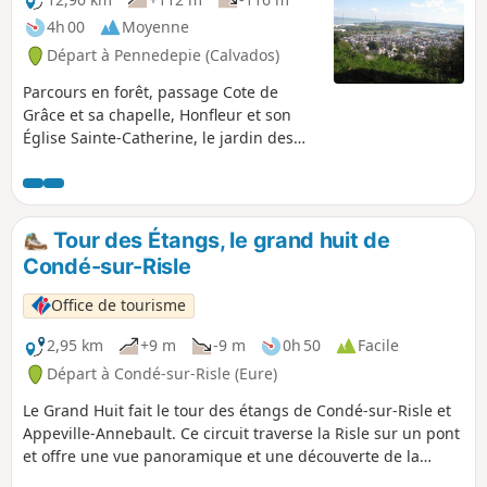
4h 00
Moyenne
Départ à Pennedepie (Calvados)
Parcours en forêt, passage Cote de
Grâce et sa chapelle, Honfleur et son
Église Sainte-Catherine, le jardin des
personnalités, promenade sur la plage
et retour dans le bois avec ses
rhododendrons.
Tour des Étangs, le grand huit de
Condé-sur-Risle
Office de tourisme
2,95 km
+9 m
-9 m
0h 50
Facile
Départ à Condé-sur-Risle (Eure)
Le Grand Huit fait le tour des étangs de Condé-sur-Risle et
Appeville-Annebault. Ce circuit traverse la Risle sur un pont
et offre une vue panoramique et une découverte de la
faune et la flore des milieux humides de fonds de vallée.