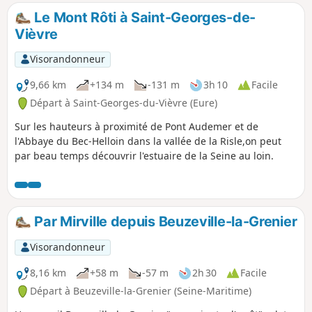
Le Mont Rôti à Saint-Georges-de-
Vièvre
Visorandonneur
9,66 km
+134 m
-131 m
3h 10
Facile
Départ à Saint-Georges-du-Vièvre (Eure)
Sur les hauteurs à proximité de Pont Audemer et de
l'Abbaye du Bec-Helloin dans la vallée de la Risle,on peut
par beau temps découvrir l'estuaire de la Seine au loin.
Par Mirville depuis Beuzeville-la-Grenier
Visorandonneur
8,16 km
+58 m
-57 m
2h 30
Facile
Départ à Beuzeville-la-Grenier (Seine-Maritime)