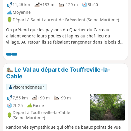
11,46 km
+133 m
-129 m
3h 40
Moyenne
Départ à Saint-Laurent-de-Brèvedent (Seine-Maritime)
On prétend que les paysans du Quartier du Carreau
allaient vendre leurs poules et lapins au chef-lieu du
village. Au retour, ils se faisaient rançonner dans le bois de
la côte que l'on appelle aujourd'hui de la "Briganderie".
Le Val au départ de Touffreville-la-
Cable
Visorandonneur
7,55 km
+90 m
-99 m
2h 25
Facile
Départ à Touffreville-la-Cable
(Seine-Maritime)
Randonnée sympathique qui offre de beaux points de vue