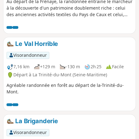
Au départ de la Frénaye, la randonnée entraine le marcheur
à la découverte d'un patrimoine doublement riche : celui
des anciennes activités textiles du Pays de Caux et celui,
plus ancien encore, de la présence romaine qui a marquée
le territoire. Entre paysages vallonnés, traces
archéologiques et anciens lieux liés à l'industrie textile, le
circuit offre une immersion unique, où nature et patrimoine
Le Val Horrible
se rencontrent. Idéale pour les amateurs d'histoire, comme
pour les passionnés de plein air.
Visorandonneur
7,16 km
+129 m
-130 m
2h 25
Facile
Départ à La Trinité-du-Mont (Seine-Maritime)
Agréable randonnée en forêt au départ de la-Trinité-du-
Mont.
La Briganderie
Visorandonneur