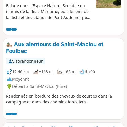
Balade dans l'Espace Naturel Sensible du
marais de la Risle Maritime, puis le long de
la Risle et des étangs de Pont-Audemer pour
finir avec un peu de relief dans le Bois
d'Aubigny, où se cachent des hêtres
majestueux. Ornithologues amateurs, vous
pourrez observer et surtout écouter un bon
Aux alentours de Saint-Maclou et
nombre d'oiseaux allant du petit passereau
Foulbec
à la majestueuse cigogne. Les vaches
Aubrac aux cornes démesurées paissent
Visorandonneur
tranquillement dans le marais toute l'année,
vous pourrez les apercevoir de loin.
12,46 km
+163 m
-166 m
4h 00
Randonnée proposée par l'office du tourisme
Moyenne
de Honfleur Terre d'Estuaire https://www.ot-
Départ à Saint-Maclou (Eure)
honfleur.fr/
Randonnée en bordure des chevaux de courses dans la
campagne et dans des chemins forestiers.