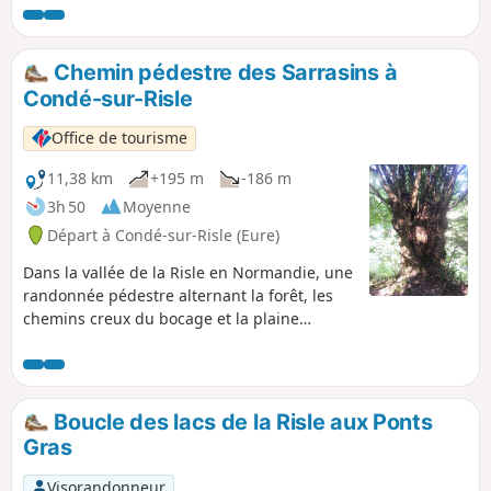
Les trois quarts du circuit se situent au bord de l’eau.
Quelques peupliers ont une taille remarquable.
Chemin pédestre des Sarrasins à
Condé-sur-Risle
Office de tourisme
11,38 km
+195 m
-186 m
3h 50
Moyenne
Départ à Condé-sur-Risle (Eure)
Dans la vallée de la Risle en Normandie, une
randonnée pédestre alternant la forêt, les
chemins creux du bocage et la plaine
ouverte. Balade dans le vallon des Sarrasins
à la découverte d'une fontaine perdue en
pleine nature. La forêt est l‘élément
dominant, les panoramas sont nombreux. Le
Boucle des lacs de la Risle aux Ponts
bocage est très fréquent, beaucoup d’arbres
Gras
ont une taille remarquable surtout le Chêne
à Leude qui est là depuis le Moyen-Âge.
Visorandonneur