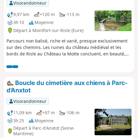
Visorandonneur
9,97 km
+120 m
-113 m
3h 10
Moyenne
Départ à Montfort-sur-Risle (Eure)
Parcours non balisé, riche et varié, presque exclusivement
sur des chemins. Les ruines du château médiéval et les
bords de Risle au Château la Motte concluent, en beauté,
cette randonnée qui offre une grande variété de paysage,
entre la forêt domaniale et le vallon du Claireau, ainsi que
des éléments de patrimoine naturel (arbres remarquables)
et historique (Château la Motte, lavoir du XVIIIe...)
Boucle du cimetière aux chiens à Parc-
d'Anxtot
Visorandonneur
11,09 km
+97 m
-106 m
3h 25
Moyenne
Départ à Parc-d'Anxtot (Seine-
Maritime)