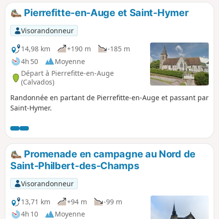
Pierrefitte-en-Auge et Saint-Hymer
Visorandonneur
14,98 km
+190 m
-185 m
4h 50
Moyenne
Départ à Pierrefitte-en-Auge
(Calvados)
Randonnée en partant de Pierrefitte-en-Auge et passant par
Saint-Hymer.
Promenade en campagne au Nord de
Saint-Philbert-des-Champs
Visorandonneur
13,71 km
+94 m
-99 m
4h 10
Moyenne