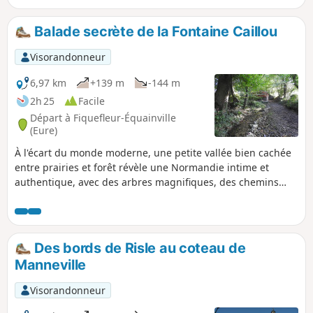
Balade secrète de la Fontaine Caillou
Visorandonneur
6,97 km
+139 m
-144 m
2h 25
Facile
Départ à Fiquefleur-Équainville
(Eure)
À l'écart du monde moderne, une petite vallée bien cachée
entre prairies et forêt révèle une Normandie intime et
authentique, avec des arbres magnifiques, des chemins
creux, des sources fraîches, des chaumières typiques et des
paysages vallonnés. Cet itinéraire n'est pas balisé, d'où son
nom de "balade secrète": la géolocalisation est donc
conseillée.
Des bords de Risle au coteau de
Manneville
Visorandonneur