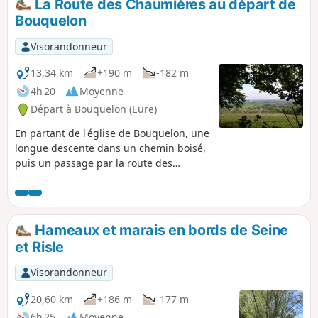
La Route des Chaumières au départ de
Bouquelon
Visorandonneur
13,34 km
+190 m
-182 m
4h 20
Moyenne
Départ à Bouquelon (Eure)
En partant de l'église de Bouquelon, une
longue descente dans un chemin boisé,
puis un passage par la route des
chaumières, le long du Marais Vernier,
pour revenir enfin par le Bois du Plessis.
Hameaux et marais en bords de Seine
et Risle
Visorandonneur
20,60 km
+186 m
-177 m
6h 25
Moyenne