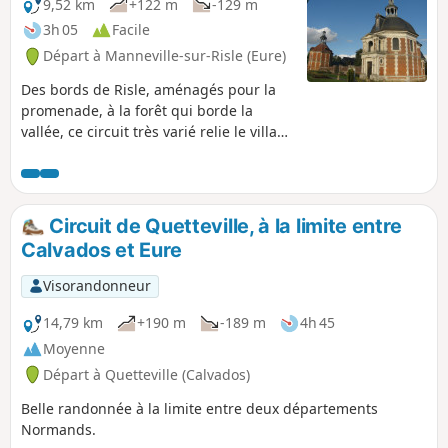
9,52 km
+122 m
-129 m
3h 05
Facile
Départ à Manneville-sur-Risle (Eure)
Des bords de Risle, aménagés pour la
promenade, à la forêt qui borde la
vallée, ce circuit très varié relie le village
résidentiel de Manneville et la ville de
Pont-Audemer. Il offre une jolie balade
en Normandie entre la ville et la
campagne, avec du patrimoine
Circuit de Quetteville, à la limite entre
intéressant et de belles vues. Circuit
Calvados et Eure
non balisé dans son intégralité
(géolocalisation recommandée avec
Visorandonneur
Visorando) mais s'appuyant en partie
sur le GR® 224 et Chemin des
14,79 km
+190 m
-189 m
4h 45
Résistants balisé jaune
Moyenne
Départ à Quetteville (Calvados)
Belle randonnée à la limite entre deux départements
Normands.