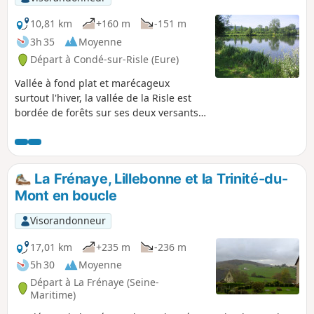
10,81 km
+160 m
-151 m
3h 35
Moyenne
Départ à Condé-sur-Risle (Eure)
Vallée à fond plat et marécageux
surtout l'hiver, la vallée de la Risle est
bordée de forêts sur ses deux versants.
Les étangs creusés au XXe siècle
alternent avec les prairies humides de
l'ancestral bocage normand.
Embrassant tous ces paysages, ce
La Frénaye, Lillebonne et la Trinité-du-
circuit offre l'une des rares traversées
Mont en boucle
possibles de la vallée de la Risle sur des
chemins.
Visorandonneur
17,01 km
+235 m
-236 m
5h 30
Moyenne
Départ à La Frénaye (Seine-
Maritime)