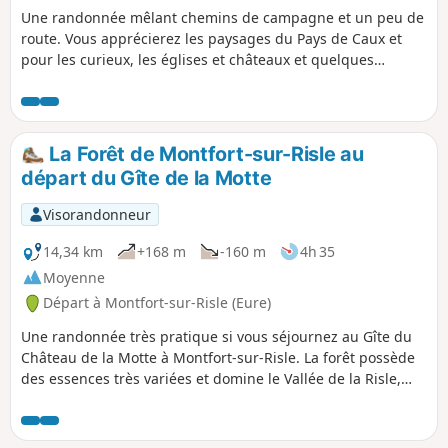
Une randonnée mêlant chemins de campagne et un peu de
route. Vous apprécierez les paysages du Pays de Caux et
pour les curieux, les églises et châteaux et quelques
maisons typiques de la région. Pour les gourmands, vous
pourrez faire une halte au bar de Gommerville... et enfin,
curiosité atypique de ce parcours : le cimetière aux chiens.
La Forêt de Montfort-sur-Risle au
départ du Gîte de la Motte
Visorandonneur
14,34 km
+168 m
-160 m
4h 35
Moyenne
Départ à Montfort-sur-Risle (Eure)
Une randonnée très pratique si vous séjournez au Gîte du
Château de la Motte à Montfort-sur-Risle. La forêt possède
des essences très variées et domine le Vallée de la Risle,
offrant un beau point de vue.