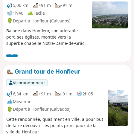
5,06 km
+91 m
-91 m
1h 40
Facile
Départ à Honfleur (Calvados)
Balade dans Honfleur, son adorable
port, ses églises, montée vers la
superbe chapelle Notre-Dame-de-Grâce,
beau point de vue sur Honfleur, Le
Havre, l'embouchure de la Seine et le
Pont de Normandie.
Grand tour de Honfleur
Visorandonneur
6,34 km
+91 m
-91 m
2h 05
Moyenne
Départ à Honfleur (Calvados)
Cette randonnée, quasiment en ville, a pour but
de faire découvrir les points principaux de la
ville de Honfleur.