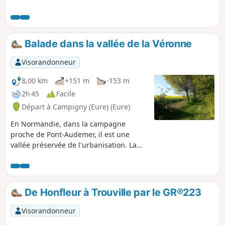
Balade dans la vallée de la Véronne
Visorandonneur
8,00 km
+151 m
-153 m
2h 45
Facile
Départ à Campigny (Eure) (Eure)
En Normandie, dans la campagne
proche de Pont-Audemer, il est une
vallée préservée de l'urbanisation. La
vallée de la Véronne se prête à la
promenade à pied sur ses chemins
creux qui donnent à voir de beaux
paysages champêtres, des sites
De Honfleur à Trouville par le GR®223
naturels d'une grande beauté et
d'intéressants éléments de patrimoine
Visorandonneur
bâti. Circuit non balisé qui croise 3