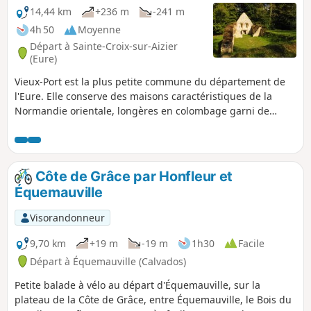
14,44 km
+236 m
-241 m
4h 50
Moyenne
Départ à Sainte-Croix-sur-Aizier
(Eure)
Vieux-Port est la plus petite commune du département de
l'Eure. Elle conserve des maisons caractéristiques de la
Normandie orientale, longères en colombage garni de
torchis avec des toits de chaume. C'est une étape très
prisée des plaisanciers naviguant sur la Seine. La
randonnée traverse le village, mais aussi de très belles
forêts, des hameaux typiquement normands, et offre de
Côte de Grâce par Honfleur et
belles vues sur la Seine.
Équemauville
Visorandonneur
9,70 km
+19 m
-19 m
1h30
Facile
Départ à Équemauville (Calvados)
Petite balade à vélo au départ d'Équemauville, sur la
plateau de la Côte de Grâce, entre Équemauville, le Bois du