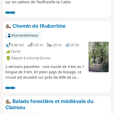
sur les vallons de Touffreville-la-Cable.
Chemin de l'Aubertine
Visorandonneur
8,88 km
+20 m
-20 m
2h 35
Facile
Départ à Lieurey (Eure)
2 versions possibles : une courte de 4 km ou 1
longue de 9 km. En plein pays de bocage, ce
circuit est encadré sur près de 60% de sa
longueur par des talus et des haies qui
dessinent un paysage de bocage bien
préservé. Facile et sans côte, ce circuit offre
une jolie balade dans une campagne typique
Balade forestière et médiévale du
de la Normandie, au milieu des prés et des
Claireau
champs.