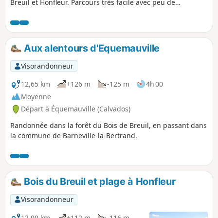
Breuil et Honfleur. Parcours très facile avec peu de
circulation. Très bucolique, cette balade est majoritairement
ombragée, elle est très facile et familiale (faite avec ma fille
de 9 ans).
Aux alentours d'Equemauville
Visorandonneur
12,65 km
+126 m
-125 m
4h 00
Moyenne
Départ à Équemauville (Calvados)
Randonnée dans la forêt du Bois de Breuil, en passant dans
la commune de Barneville-la-Bertrand.
Bois du Breuil et plage à Honfleur
Visorandonneur
12,90 km
+112 m
-116 m