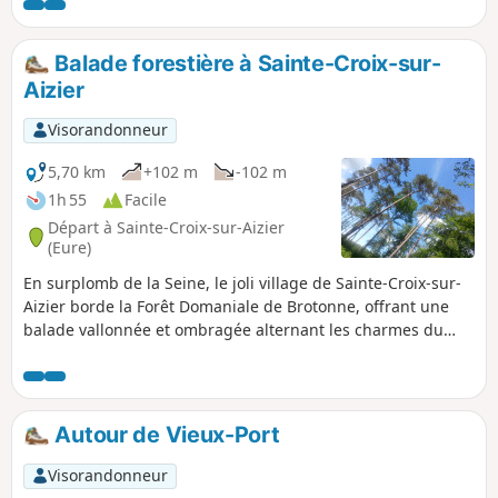
closes de haies avec de belles maisons à
colombage, un vrai concentré de
Normandie.
Balade forestière à Sainte-Croix-sur-
Aizier
Visorandonneur
5,70 km
+102 m
-102 m
1h 55
Facile
Départ à Sainte-Croix-sur-Aizier
(Eure)
En surplomb de la Seine, le joli village de Sainte-Croix-sur-
Aizier borde la Forêt Domaniale de Brotonne, offrant une
balade vallonnée et ombragée alternant les charmes du
bocage et les frondaisons des grands hêtres.
Autour de Vieux-Port
Visorandonneur