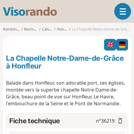
V
O
i
u
s
v
o
Randonnées
Normandie
Calvados
Honfleur
La Chapelle Notre-Dame-de-Grâce à Honfleur
r
r
i
a
r
n
l
d
La Chapelle Notre-Dame-de-Grâce
a
o
n
à Honfleur
a
v
Balade dans Honfleur, son adorable port, ses églises,
i
montée vers la superbe chapelle Notre-Dame-de-
g
a
Grâce, beau point de vue sur Honfleur, Le Havre,
t
l'embouchure de la Seine et le Pont de Normandie.
i
o
Fiche technique
n°
36219
n