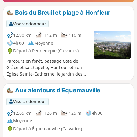
Bois du Breuil et plage à Honfleur
Visorandonneur
12,90 km
+112 m
-116 m
4h 00
Moyenne
Départ à Pennedepie (Calvados)
Parcours en forêt, passage Cote de
Grâce et sa chapelle, Honfleur et son
Église Sainte-Catherine, le jardin des
personnalités, promenade sur la plage
et retour dans le bois avec ses
Aux alentours d'Equemauville
rhododendrons.
Visorandonneur
12,65 km
+126 m
-125 m
4h 00
Moyenne
Départ à Équemauville (Calvados)