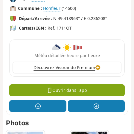
Commune :
Honfleur
(14600)
Départ/Arrivée :
N 49.418963° / E 0.236208°
Carte(s) IGN :
Ref. 1711OT
Météo détaillée heure par heure
Découvrez Visorando Premium
Ouvrir dans l'app
Photos