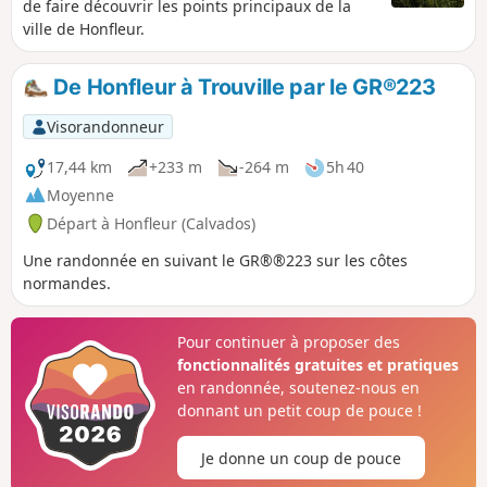
de faire découvrir les points principaux de la
ville de Honfleur.
De Honfleur à Trouville par le GR®223
Visorandonneur
17,44 km
+233 m
-264 m
5h 40
Moyenne
Départ à Honfleur (Calvados)
Une randonnée en suivant le GR®®223 sur les côtes
normandes.
Pour continuer à proposer des
fonctionnalités gratuites et pratiques
en randonnée, soutenez-nous en
donnant un petit coup de pouce !
Je donne un coup de pouce