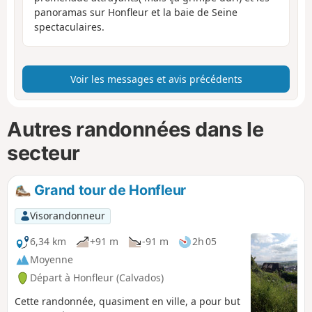
panoramas sur Honfleur et la baie de Seine
spectaculaires.
Voir les messages et avis précédents
Autres randonnées dans le
secteur
Grand tour de Honfleur
Visorandonneur
6,34 km
+91 m
-91 m
2h 05
Moyenne
Départ à Honfleur (Calvados)
Cette randonnée, quasiment en ville, a pour but