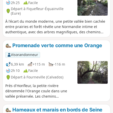
2h 25
Facile
Départ à Fiquefleur-Équainville
(Eure)
À l'écart du monde moderne, une petite vallée bien cachée
entre prairies et forêt révèle une Normandie intime et
authentique, avec des arbres magnifiques, des chemins
creux, des sources fraîches, des chaumières typiques et des
paysages vallonnés. Cet itinéraire n'est pas balisé, d'où son
Promenade verte comme une Orange
nom de "balade secrète": la géolocalisation est donc
conseillée.
Visorandonneur
6,39 km
+115 m
-116 m
2h 10
Facile
Départ à Fourneville (Calvados)
Près d'Honfleur, la petite rivière
dénommée l'Orange coule dans une
vallée préservée. Les chemins
parcourent un paysage de prairies
closes de haies avec de belles maisons à
Hameaux et marais en bords de Seine
colombage, un vrai concentré de