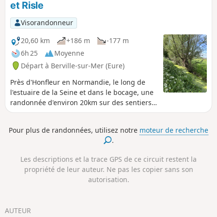
et Risle
Normandie.
Visorandonneur
20,60 km
+186 m
-177 m
6h 25
Moyenne
Départ à Berville-sur-Mer (Eure)
Près d'Honfleur en Normandie, le long de
l'estuaire de la Seine et dans le bocage, une
randonnée d'environ 20km sur des sentiers
aux panoramas majestueux.
Pour plus de randonnées, utilisez notre
moteur de recherche
.
Les descriptions et la trace GPS de ce circuit restent la
propriété de leur auteur. Ne pas les copier sans son
autorisation.
AUTEUR