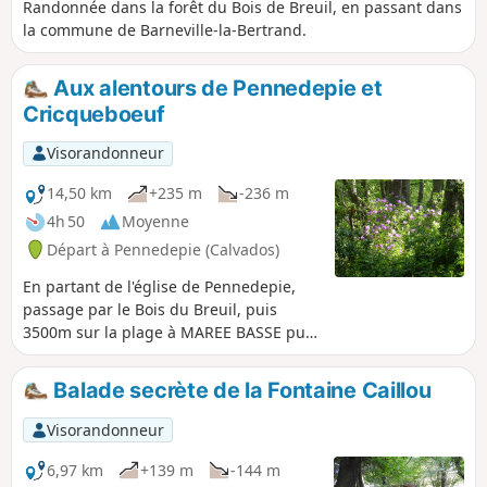
Randonnée dans la forêt du Bois de Breuil, en passant dans
la commune de Barneville-la-Bertrand.
Aux alentours de Pennedepie et
Cricqueboeuf
Visorandonneur
14,50 km
+235 m
-236 m
4h 50
Moyenne
Départ à Pennedepie (Calvados)
En partant de l'église de Pennedepie,
passage par le Bois du Breuil, puis
3500m sur la plage à MAREE BASSE puis
retour par la campagne
Balade secrète de la Fontaine Caillou
Visorandonneur
6,97 km
+139 m
-144 m