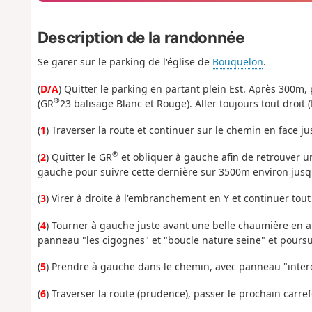
Description de la randonnée
Se garer sur le parking de l'église de
Bouquelon
.
(
D/A
) Quitter le parking en partant plein Est. Après 300m
®
(GR
23 balisage Blanc et Rouge). Aller toujours tout droit
(
1
) Traverser la route et continuer sur le chemin en face
®
(
2
) Quitter le GR
et obliquer à gauche afin de retrouver 
gauche pour suivre cette dernière sur 3500m environ jusqu
(
3
) Virer à droite à l'embranchement en Y et continuer to
(
4
) Tourner à gauche juste avant une belle chaumière en a
panneau "les cigognes" et "boucle nature seine" et poursui
(
5
) Prendre à gauche dans le chemin, avec panneau "interdi
(
6
) Traverser la route (prudence), passer le prochain carref