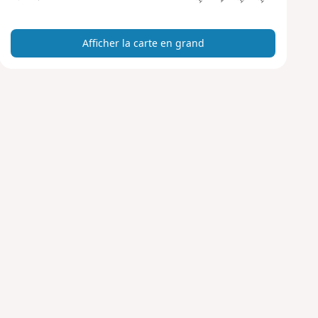
a
r
Afficher la carte en grand
t
e
e
n
g
r
a
n
d