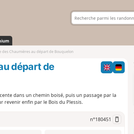
mium
e des Chaumières au départ de Bouquelon
au départ de
scente dans un chemin boisé, puis un passage par la
 revenir enfin par le Bois du Plessis.
n°
180451