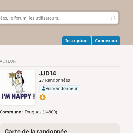
R
e
c
h
e
Inscription
Connexion
r
c
h
AUTEUR
e
r
JJD14
27 Randonnées
Visorandonneur
Commune :
Touques (14800)
Carte de la randonnée