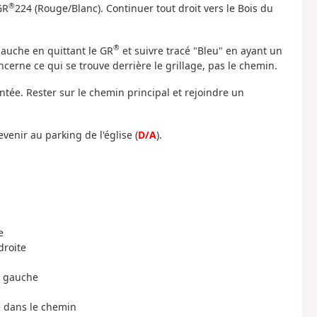
®
GR
224 (Rouge/Blanc). Continuer tout droit vers le Bois du
®
gauche en quittant le GR
et suivre tracé "Bleu" en ayant un
ncerne ce qui se trouve derrière le grillage, pas le chemin.
tée. Rester sur le chemin principal et rejoindre un
venir au parking de l'église (
D/A
).
e
droite
à gauche
he dans le chemin