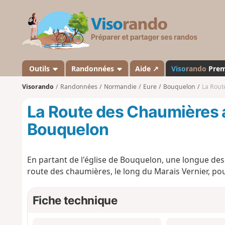
V
i
s
o
r
a
Outils
Randonnées
Aide ↗
Viso
rando
Pre
n
Visorando
Randonnées
Normandie
Eure
Bouquelon
La Rout
d
o
La Route des Chaumières 
Bouquelon
En partant de l'église de Bouquelon, une longue de
route des chaumières, le long du Marais Vernier, pour
Fiche technique