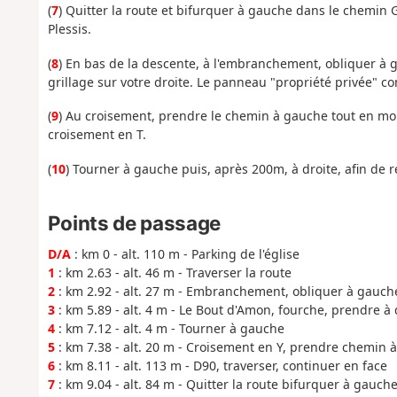
(
7
) Quitter la route et bifurquer à gauche dans le chemin 
Plessis.
(
8
) En bas de la descente, à l'embranchement, obliquer à 
grillage sur votre droite. Le panneau "propriété privée" co
(
9
) Au croisement, prendre le chemin à gauche tout en mon
croisement en T.
(
10
) Tourner à gauche puis, après 200m, à droite, afin de re
Points de passage
D/A
: km 0 - alt. 110 m - Parking de l'église
1
: km 2.63 - alt. 46 m - Traverser la route
2
: km 2.92 - alt. 27 m - Embranchement, obliquer à gauch
3
: km 5.89 - alt. 4 m - Le Bout d'Amon, fourche, prendre à 
4
: km 7.12 - alt. 4 m - Tourner à gauche
5
: km 7.38 - alt. 20 m - Croisement en Y, prendre chemin 
6
: km 8.11 - alt. 113 m - D90, traverser, continuer en face
7
: km 9.04 - alt. 84 m - Quitter la route bifurquer à gauc