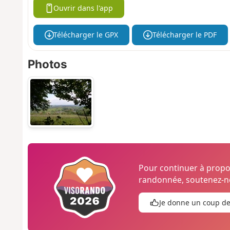
Ouvrir dans l'app
Télécharger le GPX
Télécharger le PDF
Photos
Pour continuer à prop
randonnée, soutenez-no
Je donne un coup d