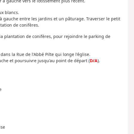
r à gauche vers le lotissement plus récent.
ux blancs.
 gauche entre les jardins et un pâturage. Traverser le petit
tation de conifères.
a plantation de conifères, pour rejoindre le parking de
 dans la Rue de l'Abbé Pilte qui longe l'église.
auche et poursuivre jusqu'au point de départ (
D/A
).
e
ise