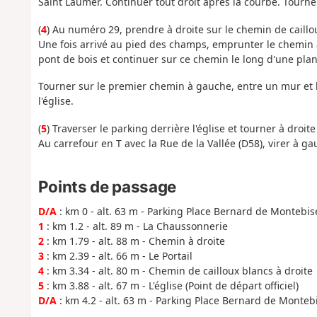
Saint Laumer. Continuer tout droit après la courbe. Tourne
(
4
) Au numéro 29, prendre à droite sur le chemin de caillo
Une fois arrivé au pied des champs, emprunter le chemin à
pont de bois et continuer sur ce chemin le long d'une plan
Tourner sur le premier chemin à gauche, entre un mur et l
l'église.
(
5
) Traverser le parking derrière l'église et tourner à droite
Au carrefour en T avec la Rue de la Vallée (D58), virer à g
Points de passage
D/A
: km 0 - alt. 63 m - Parking Place Bernard de Montebis
1
: km 1.2 - alt. 89 m - La Chaussonnerie
2
: km 1.79 - alt. 88 m - Chemin à droite
3
: km 2.39 - alt. 66 m - Le Portail
4
: km 3.34 - alt. 80 m - Chemin de cailloux blancs à droite
5
: km 3.88 - alt. 67 m - L'église (Point de départ officiel)
D/A
: km 4.2 - alt. 63 m - Parking Place Bernard de Monteb