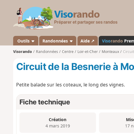
V
i
s
o
r
a
Outils
Randonnées
Aide ↗
Viso
rando
Pre
n
Visorando
Randonnées
Centre
Loir-et-Cher
Monteaux
Circui
d
o
Circuit de la Besnerie à M
Petite balade sur les coteaux, le long des vignes.
Fiche technique
Création
Mis
4 mars 2019
17 n