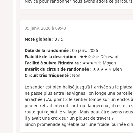
Novice pour randonner nous avons adoré ce parcours
05 janv. 2026 à 09:43
Note globale
:
3
/
5
Date de la randonnée
: 05 janv. 2026
Fiabilité de la description
: ★★☆☆☆ Décevant
Facilité à suivre l'itinéraire
: ★★★☆☆ Moyen
Intérêt du circuit de randonnée
: ★★★★☆ Bien
Circuit très fréquenté
: Non
Le sentier est bien balisé jusqu'à l 'arrivée su le pla
ne passe plus entre les vignes , on longe une parcelle
arrachée ) .Au point 3 le sentier tombe sur un enclos
peu en retrait interdit car trop dangereux , il reste la 
route qui rejoint le village . Mais peut-être avons n
il y avait une croix sur un piquet de travers ?
Sinon promenade agréable par une froide journée d'hi