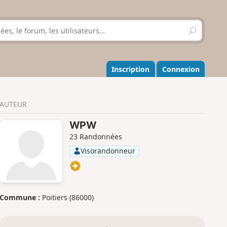
R
e
c
h
e
Inscription
Connexion
r
c
h
AUTEUR
e
r
WPW
23 Randonnées
Visorandonneur
Commune :
Poitiers (86000)