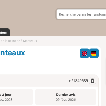
mium
t de la Besnerie à Monteaux
onteaux
n°
1849659
e à jour
Dernier avis
ov. 2023
09 févr. 2026