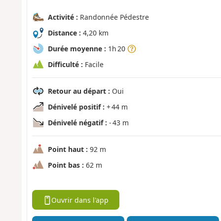
Activité :
Randonnée Pédestre
Distance :
4,20 km
Durée moyenne :
1h 20
Difficulté :
Facile
Retour au départ :
Oui
Dénivelé positif :
+ 44 m
Dénivelé négatif :
- 43 m
Point haut :
92 m
Point bas :
62 m
Ouvrir dans l'app