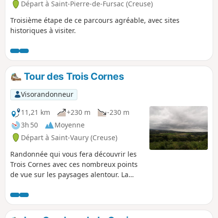
Départ à Saint-Pierre-de-Fursac (Creuse)
Troisième étape de ce parcours agréable, avec sites
historiques à visiter.
Tour des Trois Cornes
Visorandonneur
11,21 km
+230 m
-230 m
3h 50
Moyenne
Départ à Saint-Vaury (Creuse)
Randonnée qui vous fera découvrir les
Trois Cornes avec ces nombreux points
de vue sur les paysages alentour. La
première partie vous fera faire le tour
du Pied des Trois Cornes qui vous
amènera jusqu'à la Statue de Saint-
Valéry, puis vous découvrirez les