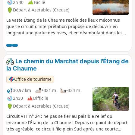
2h 40
Facile
Départ à Azerables (Creuse)
Le vaste Étang de la Chaume recèle des lieux méconnus
que ce circuit d'interprétation propose de découvrir en
longeant une partie des rives, et en déambulant dans les
bois et landes alentours. Sachez faire preuve de discrétion
envers la faune et les pêcheurs, et équipez-vous de bonnes
chaussures par temps humide.
Le chemin du Marchat depuis l'Étang de
la Chaume
Office de tourisme
30,97 km
+321 m
-324 m
2h30
Difficile
Départ à Azerables (Creuse)
Circuit VTT n° 24 : ne pas se fier au paisible relief qui
environne l'Étang de la Chaume ! Depuis ce point de départ
très agréable, ce circuit file plein Sud après une courte