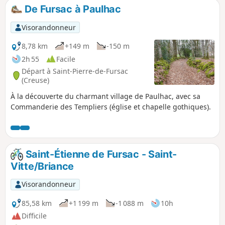
bonnes chaussures par temps humide.
De Fursac à Paulhac
Visorandonneur
8,78 km
+149 m
-150 m
2h 55
Facile
Départ à Saint-Pierre-de-Fursac
(Creuse)
À la découverte du charmant village de Paulhac, avec sa
Commanderie des Templiers (église et chapelle gothiques).
Saint-Étienne de Fursac - Saint-
Vitte/Briance
Visorandonneur
85,58 km
+1 199 m
-1 088 m
10h
Difficile