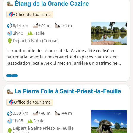
Étang de la Grande Cazine
p
Office de tourisme
8,64 km
+74 m
-74 m
2h 40
Facile
Départ à Noth (Creuse)
Le randoguide des étangs de la Cazine a été réalisé en
partenariat avec le Conservatoire d'Espaces Naturels et
l'association locale A4P. Il met en lumière un patrimoine
exceptionnel autour de deux étangs actuellement en
conversion écologique. L'itinéraire agréable alterne les
points de vue distants et les parages immédiats de ces
milieux humides. Dans la mesure du possible, pensez à
La Pierre Folle à Saint-Priest-la-Feuille
vous équiper d'un smartphone pour bénéficier des
informations distillées tout au long du parcours.
Office de tourisme
3,39 km
+40 m
-44 m
1h 05
Facile
Départ à Saint-Priest-la-Feuille