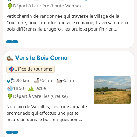
Départ à Laurière (Haute-Vienne)
Petit chemin de randonnée qui traverse le village de la
Courrière, pour prendre une voie romaine, traversant deux
bois différents (la Brugerol, les Bruleix) pour finir en
direction du village des Granges.
Vers le Bois Cornu
Office de tourisme
5,90 km
+54 m
-55 m
1h 50
Facile
Départ à Vareilles (Creuse)
Non loin de Vareilles, c’est une aimable
promenade qui effectue une petite
incursion dans le bois en question.
Depuis ce lieu, il est tout à fait possible
de s’aventurer jusqu’aux rives de l’Étang