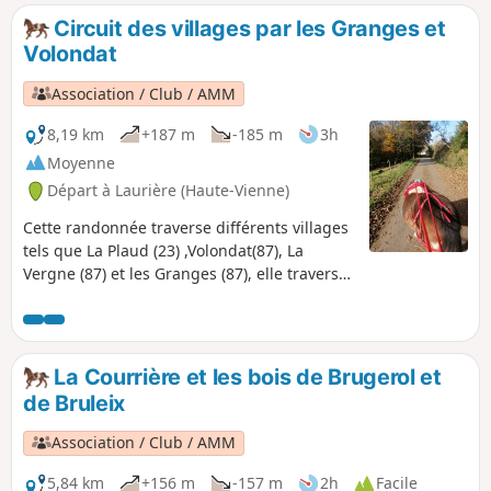
Circuit des villages par les Granges et
Volondat
Association / Club / AMM
8,19 km
+187 m
-185 m
3h
Moyenne
Départ à Laurière (Haute-Vienne)
Cette randonnée traverse différents villages
tels que La Plaud (23) ,Volondat(87), La
Vergne (87) et les Granges (87), elle traverse
des bois et des petites plaines avec
différents points de vue, un passage à gué
est aussi disponible.
La Courrière et les bois de Brugerol et
de Bruleix
Association / Club / AMM
5,84 km
+156 m
-157 m
2h
Facile