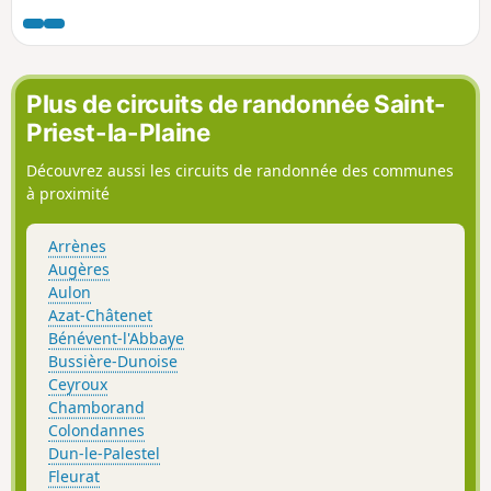
excursion dans le bourg d'Azerables, et se coltine une
succession de bosses et de creux, modestes certes, mais
nombreux... Le Chemin du Marchat, à mi-parcours, c'est un
tronçon de 2 km non-stop en légère descente, très sympa à
faire, avec une belle vue en prime.
Plus de circuits de randonnée Saint-
Priest-la-Plaine
Découvrez aussi les circuits de randonnée des communes
à proximité
Arrènes
Augères
Aulon
Azat-Châtenet
Bénévent-l'Abbaye
Bussière-Dunoise
Ceyroux
Chamborand
Colondannes
Dun-le-Palestel
Fleurat