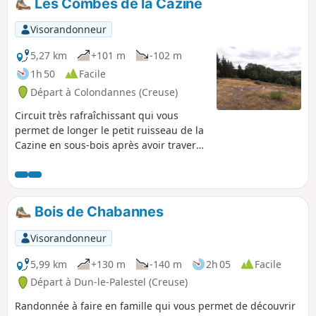
Les Combes de la Cazine
différents sommets pour observer les
campagnes alentour avant de
Visorandonneur
redescendre à l'Étang de la Valette.
5,27 km
+101 m
-102 m
1h 50
Facile
Départ à Colondannes (Creuse)
Circuit très rafraîchissant qui vous
permet de longer le petit ruisseau de la
Cazine en sous-bois après avoir traversé
la lande à bruyère en début de circuit.
Un panneau explicatif vous attend en
début de parcours pour vous faire
découvrir ce lieu riche en faune et flore
Bois de Chabannes
qui change au fil des saisons.
Visorandonneur
5,99 km
+130 m
-140 m
2h 05
Facile
Départ à Dun-le-Palestel (Creuse)
Randonnée à faire en famille qui vous permet de découvrir