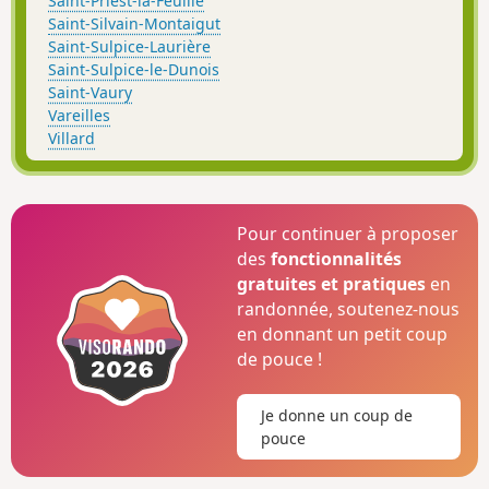
Saint-Priest-la-Feuille
Saint-Silvain-Montaigut
Saint-Sulpice-Laurière
Saint-Sulpice-le-Dunois
Saint-Vaury
Vareilles
Villard
Pour continuer à proposer
des
fonctionnalités
gratuites et pratiques
en
randonnée, soutenez-nous
en donnant un petit coup
de pouce !
Je donne un coup de
pouce