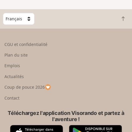
C
R
h
e
o
t
i
o
s
CGU et confidentialité
u
i
r
s
Plan du site
e
s
n
e
Emplois
h
z
Actualités
a
u
u
n
Coup de pouce 2026
t
p
a
Contact
y
s
Téléchargez l'application Visorando et partez à
l'aventure !
A
G