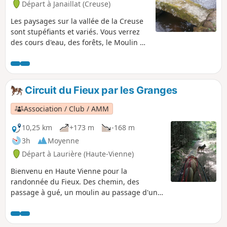
Départ à Janaillat (Creuse)
Les paysages sur la vallée de la Creuse
sont stupéfiants et variés. Vous verrez
des cours d'eau, des forêts, le Moulin de
Villard qui fonctionne encore, des vielles
maison et des vaches (en saison). Bref
un condensé de Creuse en une seule
randonnée.
Circuit du Fieux par les Granges
Association / Club / AMM
10,25 km
+173 m
-168 m
3h
Moyenne
Départ à Laurière (Haute-Vienne)
Bienvenu en Haute Vienne pour la
randonnée du Fieux. Des chemin, des
passage à gué, un moulin au passage d'un
bois suivi du village du Fieux.