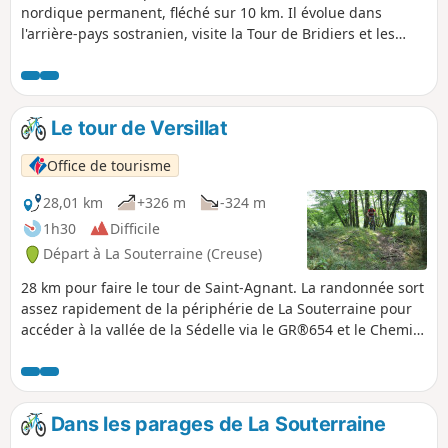
nordique permanent, fléché sur 10 km. Il évolue dans
l'arrière-pays sostranien, visite la Tour de Bridiers et les
chemins creux bordés de buis. Naturellement, il se prête
aussi à la randonnée pédestre classique et au VTT.
Le tour de Versillat
Office de tourisme
28,01 km
+326 m
-324 m
1h30
Difficile
Départ à La Souterraine (Creuse)
28 km pour faire le tour de Saint-Agnant. La randonnée sort
assez rapidement de la périphérie de La Souterraine pour
accéder à la vallée de la Sédelle via le GR®654 et le Chemin
de Compostelle, que la randonnée recoupera à différentes
reprises. À noter un beau chemin à profil descendant
(attention justement aux pèlerins de Compostelle à
contresens !) vers le km 7 ; un agréable, quoique technique,
Dans les parages de La Souterraine
passage dans un ruisseau au niveau du km 21. Et une belle