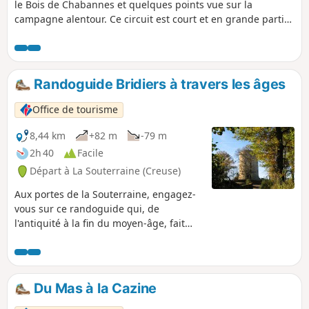
le Bois de Chabannes et quelques points vue sur la
campagne alentour. Ce circuit est court et en grande partie
à l’ombre, pratique lors d'une sortie ensoleillée avec des
enfants.
Randoguide Bridiers à travers les âges
Office de tourisme
8,44 km
+82 m
-79 m
2h 40
Facile
Départ à La Souterraine (Creuse)
Aux portes de la Souterraine, engagez-
vous sur ce randoguide qui, de
l'antiquité à la fin du moyen-âge, fait
revivre le quotidien de nos ancêtres.
L'occupation humaine est ici une longue
histoire dont on peut suivre l'évolution
dans le paysage. Des abords de l'Étang
Du Mas à la Cazine
du Cheix aux chemins creux bordés de