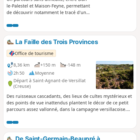
le-Palestel et Maison-Feyne, permettant
de découvrir notamment le tracé d'une
ancienne voie ferrée.
La Faille des Trois Provinces
Office de tourisme
8,36 km
+150 m
-148 m
2h 50
Moyenne
Départ à Saint-Agnant-de-Versillat
(Creuse)
Des ruisseaux cascadants, des lieux de cultes mystérieux et
des points de vue inattendus plantent le décor de ce petit
parcours assez vallonné, dans la campagne versillacoise.
On passera de la vallée de la Sédelle au vallon du
Chaudron, en marchant sur les collines qui constituent la
ligne de rupture géologique de la faille de la Marche. Dans
la mesure du possible, pensez à vous équiper d'un
De Saint-Germain-Beaupré à