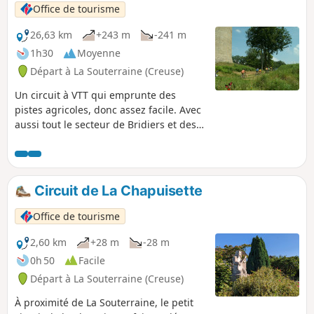
côte à gravir au km 22.
Office de tourisme
26,63 km
+243 m
-241 m
1h30
Moyenne
Départ à La Souterraine (Creuse)
Un circuit à VTT qui emprunte des
pistes agricoles, donc assez facile. Avec
aussi tout le secteur de Bridiers et des
chemins de buis qui confèrent une
super ambiance à cette fin de parcours.
Circuit de La Chapuisette
Office de tourisme
2,60 km
+28 m
-28 m
0h 50
Facile
Départ à La Souterraine (Creuse)
À proximité de La Souterraine, le petit