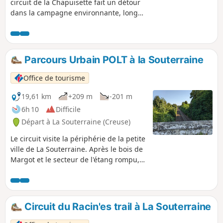
circuit de la Chapuisette fait un détour
dans la campagne environnante, longe
un bois et traverse une paisible zone
résidentielle. Il permet aussi de
découvrir un milieu discret mais
fascinant : la zone humide et son
Parcours Urbain POLT à la Souterraine
cortège d'invertébrés, d'amphibiens et
de plantes hygrophiles.
Office de tourisme
19,61 km
+209 m
-201 m
6h 10
Difficile
Départ à La Souterraine (Creuse)
Le circuit visite la périphérie de la petite
ville de La Souterraine. Après le bois de
Margot et le secteur de l'étang rompu,
on s'aventure au delà de la N145 pour
longer la voie ferrée qui relie Paris-
Orléans-Limoges-Toulouse (POLT).
Mélange de chemins creux, sous-bois,
Circuit du Racin'es trail à La Souterraine
petites routes et pistes planes, l'Urbain
POLT est globalement sans difficultés