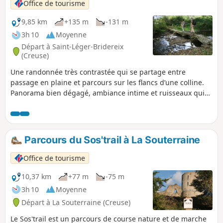
buis, des vestiges archéologiques
Office de tourisme
disséminés dans la nature jusqu'à
l'imposante silhouette du château, cette
9,85 km
+135 m
-131 m
escapade vous transportera à travers le
3h 10
Moyenne
temps, à travers les âges.
Départ à Saint-Léger-Bridereix
(Creuse)
Une randonnée très contrastée qui se partage entre
passage en plaine et parcours sur les flancs d’une colline.
Panorama bien dégagé, ambiance intime et ruisseaux qui
glougloutent plus ou moins fort selon la saison.
Parcours du Sos'trail à La Souterraine
Office de tourisme
10,37 km
+77 m
-75 m
3h 10
Moyenne
Départ à La Souterraine (Creuse)
Le Sos'trail est un parcours de course nature et de marche