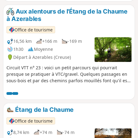
de la Chaume, tout proche.
Aux alentours de l'Étang de la Chaume
à Azerables
Office de tourisme
16,56 km
+166 m
-169 m
1h30
Moyenne
Départ à Azerables (Creuse)
Circuit VTT n° 23 : voici un petit parcours qui pourrait
presque se pratiquer à VTC/gravel. Quelques passages en
sous-bois et par des chemins parfois mouillés font qu'il est
malgré tout plus aisé à effectuer à VTT. Le chemin passe
près de l'étang sans trop s'en éloigner finalement. C'est
plaisant à faire sur des pistes faciles, et la partie Sud mène
à de beaux chemins creux.
Étang de la Chaume
Office de tourisme
8,74 km
+74 m
-74 m