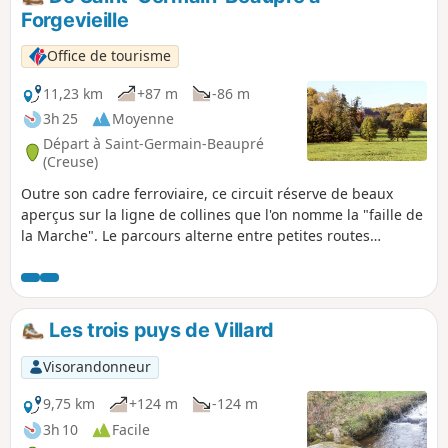
smartphone pour bénéficier des informations distillées tout
Forgevieille
au long du parcours.
Office de tourisme
11,23 km
+87 m
-86 m
3h 25
Moyenne
Départ à Saint-Germain-Beaupré
(Creuse)
Outre son cadre ferroviaire, ce circuit réserve de beaux
aperçus sur la ligne de collines que l'on nomme la "faille de
la Marche". Le parcours alterne entre petites routes
tranquilles et beaux sentiers voûtés par les frondaisons des
haies bocagères et ne présente aucune difficulté.
Les trois puys de Villard
Visorandonneur
9,75 km
+124 m
-124 m
3h 10
Facile