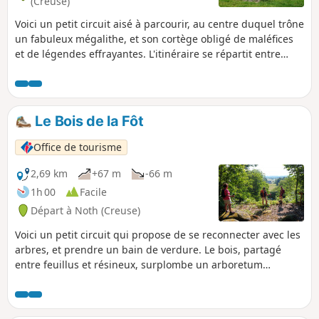
(Creuse)
Voici un petit circuit aisé à parcourir, au centre duquel trône
un fabuleux mégalithe, et son cortège obligé de maléfices
et de légendes effrayantes. L'itinéraire se répartit entre
pistes, une portion de route et un chemin, et se double d'un
parcours santé entre le dolmen et le bourg.
Le Bois de la Fôt
Office de tourisme
2,69 km
+67 m
-66 m
1h 00
Facile
Départ à Noth (Creuse)
Voici un petit circuit qui propose de se reconnecter avec les
arbres, et prendre un bain de verdure. Le bois, partagé
entre feuillus et résineux, surplombe un arboretum
labyrinthique et ensauvagé, et réserve de-ci de-là quelques
surprises. Le parcours est facile, mais néanmoins ponctué
de deux ascensions raides et cependant courtes. Prévoir de