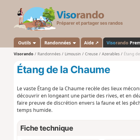
V
i
s
o
r
a
Outils
Randonnées
Aide ↗
Viso
rando
Pre
n
Visorando
Randonnées
Limousin
Creuse
Azerables
Étang de
d
o
Étang de la Chaume
Le vaste Étang de la Chaume recèle des lieux méconn
découvrir en longeant une partie des rives, et en d
faire preuve de discrétion envers la faune et les p
temps humide.
Fiche technique