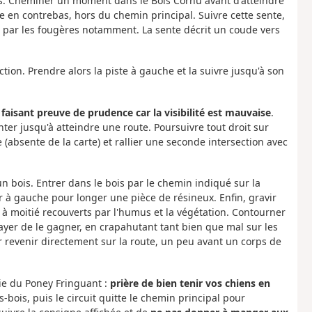
is. Cheminer un moment dans le Bois Cornu avant d'atteindre
te en contrebas, hors du chemin principal. Suivre cette sente,
é par les fougères notamment. La sente décrit un coude vers
ction. Prendre alors la piste à gauche et la suivre jusqu'à son
 faisant preuve de prudence car la visibilité est mauvaise
.
ter jusqu'à atteindre une route. Poursuivre tout droit sur
 (absente de la carte) et rallier une seconde intersection avec
'un bois. Entrer dans le bois par le chemin indiqué sur la
er à gauche pour longer une pièce de résineux. Enfin, gravir
à moitié recouverts par l'humus et la végétation. Contourner
sayer de le gagner, en crapahutant tant bien que mal sur les
our revenir directement sur la route, un peu avant un corps de
rie du Poney Fringuant :
prière de bien tenir vos chiens en
-bois, puis le circuit quitte le chemin principal pour