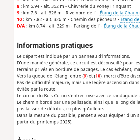
8
: km 6.94 - alt. 352 m - Chèvrerie du Poney Fringuant
9
: km 7.6 - alt. 326 m - Rive nord de l' -
Étang de la Chaum
10
: km 7.82 - alt. 326 m - Chemin des pêcheurs -
Étang de
D/A
: km 8.74 - alt. 329 m - Parking de l' -
Étang de la Cha
Informations pratiques
Le départ est indiqué par un panneau d'informations.
D'une manière générale, ce circuit est déconseillé pour l
terrains privés en bordure de pacages. Le cas échéant, mai
Vers la queue de l'étang, entre (
9
) et (
10
), merci d'être dis
Pas de difficulté majeure, mais une légère ascension dans
évitée par la route.
Le circuit du Bois Cornu s'entrecroise avec ce randoguide da
Le chemin bordé par une palissade, ainsi que le long de la 
pas laisser de détritus, ici plus qu'ailleurs.
Dans la mesure du possible, pensez à vous équiper d'un s
partir du printemps 2025).