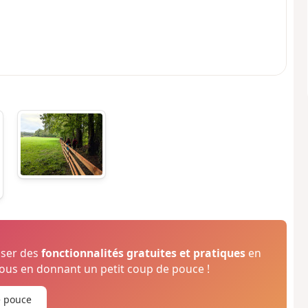
oser des
fonctionnalités gratuites et pratiques
en
us en donnant un petit coup de pouce !
e pouce