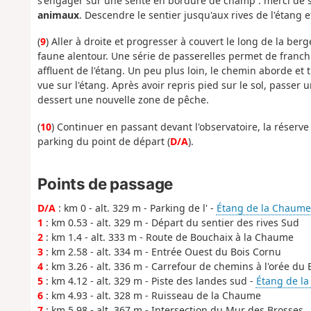
s'engager sur une sente en bordure de champ : merci de s
animaux
. Descendre le sentier jusqu'aux rives de l'étang 
(
9
) Aller à droite et progresser à couvert le long de la ber
faune alentour. Une série de passerelles permet de franch
affluent de l'étang. Un peu plus loin, le chemin aborde et
vue sur l'étang. Après avoir repris pied sur le sol, passer
dessert une nouvelle zone de pêche.
(
10
) Continuer en passant devant l'observatoire, la réserve 
parking du point de départ (
D/A
).
Points de passage
D/A
: km 0 - alt. 329 m - Parking de l' -
Étang de la Chaume
1
: km 0.53 - alt. 329 m - Départ du sentier des rives Sud
2
: km 1.4 - alt. 333 m - Route de Bouchaix à la Chaume
3
: km 2.58 - alt. 334 m - Entrée Ouest du Bois Cornu
4
: km 3.26 - alt. 336 m - Carrefour de chemins à l'orée du
5
: km 4.12 - alt. 329 m - Piste des landes sud -
Étang de l
6
: km 4.93 - alt. 328 m - Ruisseau de la Chaume
7
: km 5.98 - alt. 367 m - Intersection du Mur des Brosses