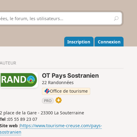
R
e
c
h
e
Inscription
Connexion
r
c
h
AUTEUR
e
r
OT Pays Sostranien
22 Randonnées
Office de tourisme
PRO
2 place de la Gare - 23300 La Souterraine
Tel :
05 55 89 23 07
Site web :
https://www.tourisme-creuse.com/pays-
sostranien