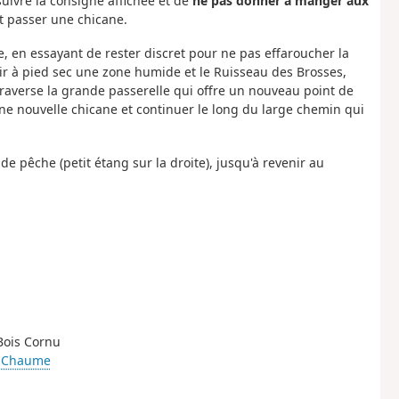
uivre la consigne affichée et de
ne pas donner à manger aux
et passer une chicane.
ge, en essayant de rester discret pour ne pas effaroucher la
ir à pied sec une zone humide et le Ruisseau des Brosses,
 traverse la grande passerelle qui offre un nouveau point de
 une nouvelle chicane et continuer le long du large chemin qui
de pêche (petit étang sur la droite), jusqu'à revenir au
 Bois Cornu
a Chaume