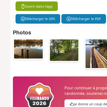
Ouvrir dans l'app
Télécharger le GPX
Télécharger le PDF
Photos
Pour continuer à prop
randonnée, soutenez-no
Je donne un coup d