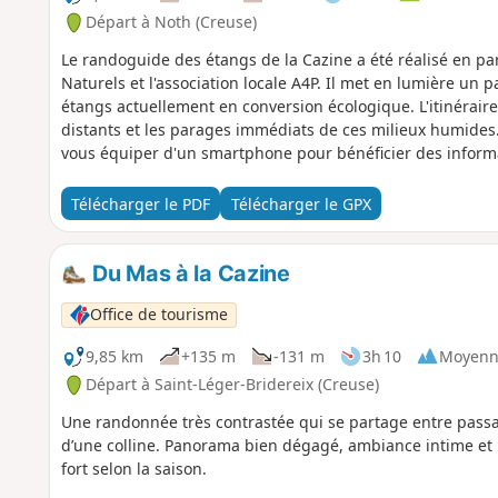
Départ à Noth (Creuse)
Le randoguide des étangs de la Cazine a été réalisé en pa
Naturels et l'association locale A4P. Il met en lumière un
étangs actuellement en conversion écologique. L'itinéraire
distants et les parages immédiats de ces milieux humides
vous équiper d'un smartphone pour bénéficier des informat
Télécharger le PDF
Télécharger le GPX
Du Mas à la Cazine
Office de tourisme
9,85 km
+135 m
-131 m
3h 10
Moyenn
Départ à Saint-Léger-Bridereix (Creuse)
Une randonnée très contrastée qui se partage entre passag
d’une colline. Panorama bien dégagé, ambiance intime et 
fort selon la saison.