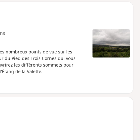
o
a
i
m
p
ne
ces nombreux points de vue sur les
our du Pied des Trois Cornes qui vous
uvrirez les différents sommets pour
Étang de la Valette.