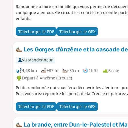
Randonnée à faire en famille qui vous permet de découvri
campagne alentour. Ce circuit est court et en grande partie
enfants.
Télécharger le PDF
Télécharger le GPX
Les Gorges d'Anzême et la cascade de 
Visorandonneur
4,68 km
+87 m
-85 m
1h 35
Facile
Départ à Anzême (Creuse)
Petite randonnée qui vous fera découvrir les alentours p
Puis vous irez rejoindre les bords de la Creuse et partirez
Télécharger le PDF
Télécharger le GPX
La brande, entre Dun-le-Palestel et M