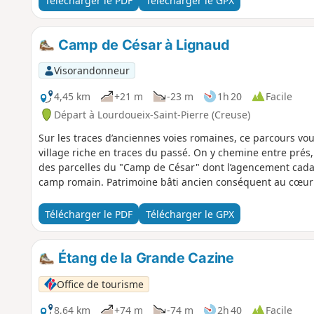
Télécharger le PDF
Télécharger le GPX
Camp de César à Lignaud
Visorandonneur
4,45 km
+21 m
-23 m
1h 20
Facile
Départ à Lourdoueix-Saint-Pierre (Creuse)
Sur les traces d’anciennes voies romaines, ce parcours vo
village riche en traces du passé. On y chemine entre prés,
des parcelles du "Camp de César" dont l’agencement cadast
camp romain. Patrimoine bâti ancien conséquent au cœur 
Télécharger le PDF
Télécharger le GPX
Étang de la Grande Cazine
Office de tourisme
8,64 km
+74 m
-74 m
2h 40
Facile