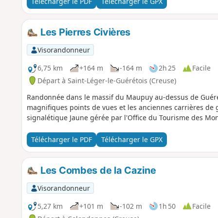
Télécharger le PDF
Télécharger le GPX
Les Pierres Civières
Visorandonneur
6,75 km
+164 m
-164 m
2h 25
Facile
Départ à Saint-Léger-le-Guérétois (Creuse)
Randonnée dans le massif du Maupuy au-dessus de Guéret.
magnifiques points de vues et les anciennes carrières de
signalétique Jaune gérée par l'Office du Tourisme des Mon
Télécharger le PDF
Télécharger le GPX
Les Combes de la Cazine
Visorandonneur
5,27 km
+101 m
-102 m
1h 50
Facile