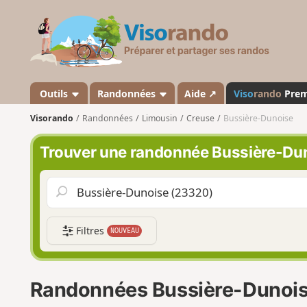
V
i
s
o
r
a
Outils
Randonnées
Aide ↗
Viso
rando
Pre
n
Visorando
Randonnées
Limousin
Creuse
Bussière-Dunoise
d
o
Trouver une randonnée Bussière-Du
Filtres
NOUVEAU
Randonnées Bussière-Dunoi