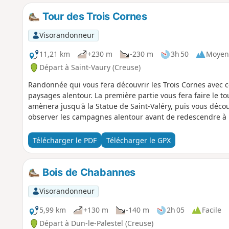
Tour des Trois Cornes
Visorandonneur
11,21 km
+230 m
-230 m
3h 50
Moyen
Départ à Saint-Vaury (Creuse)
Randonnée qui vous fera découvrir les Trois Cornes avec 
paysages alentour. La première partie vous fera faire le t
amènera jusqu'à la Statue de Saint-Valéry, puis vous déco
observer les campagnes alentour avant de redescendre à l'
Télécharger le PDF
Télécharger le GPX
Bois de Chabannes
Visorandonneur
5,99 km
+130 m
-140 m
2h 05
Facile
Départ à Dun-le-Palestel (Creuse)