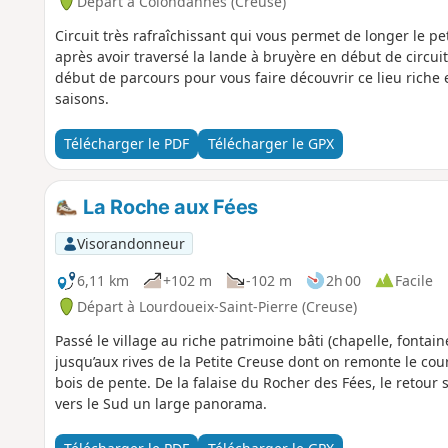
Départ à Colondannes (Creuse)
Circuit très rafraîchissant qui vous permet de longer le pe
après avoir traversé la lande à bruyère en début de circui
début de parcours pour vous faire découvrir ce lieu riche e
saisons.
Télécharger le PDF
Télécharger le GPX
La Roche aux Fées
Visorandonneur
6,11 km
+102 m
-102 m
2h 00
Facile
Départ à Lourdoueix-Saint-Pierre (Creuse)
Passé le village au riche patrimoine bâti (chapelle, fontain
jusqu’aux rives de la Petite Creuse dont on remonte le c
bois de pente. De la falaise du Rocher des Fées, le retour 
vers le Sud un large panorama.