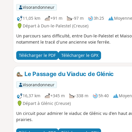
Visorandonneur
11,05 km
+91 m
-97 m
3h 25
Moyenn
Départ à Dun-le-Palestel (Creuse)
Un parcours sans difficulté, entre Dun-le-Palestel et Mai
notamment le tracé d'une ancienne voie ferrée.
Télécharger le PDF
Télécharger le GPX
Le Passage du Viaduc de Glénic
Visorandonneur
16,37 km
+345 m
-338 m
5h 40
Moyen
Départ à Glénic (Creuse)
Un circuit pour admirer le viaduc de Glénic vu d'en haut a
prairies.