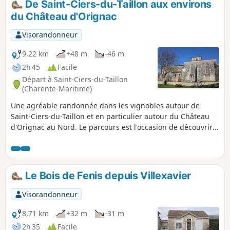
De Saint-Ciers-du-Taillon aux environs
du Château d'Orignac
Visorandonneur
9,22 km
+48 m
-46 m
2h 45
Facile
Départ à Saint-Ciers-du-Taillon
(Charente-Maritime)
Une agréable randonnée dans les vignobles autour de
Saint-Ciers-du-Taillon et en particulier autour du Château
d'Orignac au Nord. Le parcours est l'occasion de découvrir
cette belle campagne de Saintonge avec de belles vues sur
les vignes, les cultures et les petits bois. Au fil de la
randonnée, quelques exemples remarquables du bâti
traditionnel.
Le Bois de Fenis depuis Villexavier
Visorandonneur
8,71 km
+32 m
-31 m
2h 35
Facile