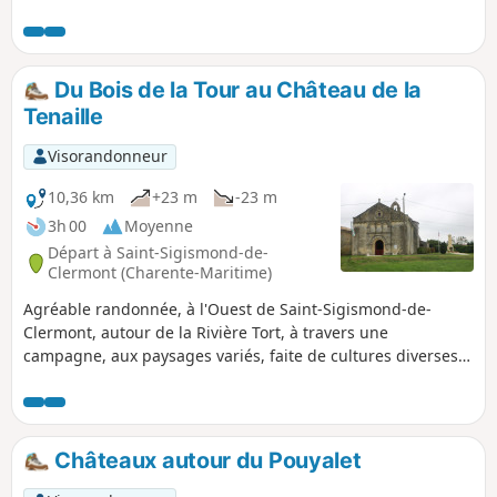
bois comme celui du Plantis et diverses
cultures, mais aussi des vergers (pommes et
poires). Sur le parcours, on peut voir de belles
fermes de ce joli coin de campagne
Du Bois de la Tour au Château de la
saintongeaise.
Tenaille
Visorandonneur
10,36 km
+23 m
-23 m
3h 00
Moyenne
Départ à Saint-Sigismond-de-
Clermont (Charente-Maritime)
Agréable randonnée, à l'Ouest de Saint-Sigismond-de-
Clermont, autour de la Rivière Tort, à travers une
campagne, aux paysages variés, faite de cultures diverses,
de parcelles de vignes et de bois. Sur le parcours, passage
à côté du Château de la Tenaille et sa chapelle qui est le
seul reste de l'Abbaye de Tenaille.
Châteaux autour du Pouyalet