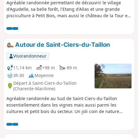
Agréable randonnée permettant de découvrir le village
d'Agudelle, sa belle forêt, l'Etang d'Allas et une grande
pisciculture à Petit Bois, mais aussi le château de la Tour et
la campagne environnante avec ses cultures et ses
vignes.L'itinéraire emprunte pour partie le GR®®360 ou
GRP®® de Saintonge (en début et en fin de randonnée).
Autour de Saint-Ciers-du-Taillon
Visorandonneur
11,14 km
+98 m
-89 m
3h 30
Moyenne
Départ à Saint-Ciers-du-Taillon
(Charente-Maritime)
Agréable randonnée au Sud de Saint-Ciers-du-Taillon
essentiellement dans les vignes mais aussi parmi les
cultures et petit bois du secteur. Un joli coin de nature
parfait pour se promener. Quelques curiosités comme
l'église de Saint-Ciers-du-Taillon, deux moulins et au fil du
parcours le patrimoine bâti local.