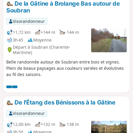
De la Gâtine à Brolange Bas autour de
p
Soubran
Visorandonneur
11,72 km
+144 m
-144 m
3h 45
Moyenne
Départ à Soubran (Charente-
Maritime)
Belle randonnée autour de Soubran entre bois et vignes.
Plein de beaux paysages aux couleurs variées et évolutives
au fil des saisons.
De l'Étang des Bénissons à la Gâtine
Visorandonneur
12,00 km
+132 m
-138 m
3h 50
Moyenne