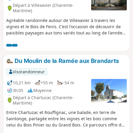
Départ à Villexavier (Charente-
Maritime)
Agréable randonnée autour de Villexavier à travers les
vignes et le Bois de Fenis. C'est l'occasion de découvrir de
paisibles paysages aux tons variés tout au long de l'année
et de beaux exemples du patrimoine bâti. Le cheminement
de part et d'autre du Maine agrémente la fin du parcours.
Du Moulin de la Ramée aux Brandarts
Visorandonneur
10,21 km
+55 m
-54 m
3h 05
Moyenne
Départ à Chartuzac (Charente-
Maritime)
Entre Chartuzac et Rouffignac, une balade, en terre de
Saintonge, partagée entre les vignes et les bois comme
celui du Bois Pinier ou du Grand Bois. Ce parcours offre de
belles vues sur une campagne apaisée, et permet de voir