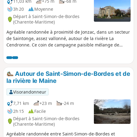
11,03 km
+75 m
-68 m
3h 20
Moyenne
Départ à Saint-Simon-de-Bordes
(Charente-Maritime)
Agréable randonnée à proximité de Jonzac, dans un secteur
de Saintonge, assez vallonné, autour de la rivière La
Cendronne. Ce coin de campagne paisible mélange de
grands bois avec des cultures variés, des vignes offrant de
beaux paysages. Le circuit est, également, l'occasion de
découvrir de beaux exemples du patrimoine bâti.
Autour de Saint-Simon-de-Bordes et de
la rivière le Maine
Visorandonneur
7,71 km
+23 m
-24 m
2h 15
Facile
Départ à Saint-Simon-de-Bordes
(Charente-Maritime)
Agréable randonnée entre Saint-Simon-de-Bordes et