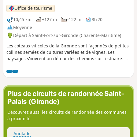
Office de tourisme
10,45 km
+127 m
-122 m
3h 20
Moyenne
Départ à Saint-Fort-sur-Gironde (Charente-Maritime)
Les coteaux viticoles de la Gironde sont façonnés de petites
collines semées de cultures variées et de vignes. Les
paysages s'ouvrent au détour des chemins sur l'estuaire. On
domine les marais depuis la butte de Beaumont. Vous y
découvrirez une tour en forme de cône datant du XIXe
siècle mais dont les premières édifications remontent
probablement au Moyen Âge. Aujourd'hui encore, la Tour
de Beaumont sert d'amer à la navigation.
Plus de circuits de randonnée Saint-
Palais (Gironde)
Découvrez aussi les circuits de randonnée des communes
à proximité
Anglade