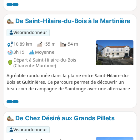
quelques beaux exemples du patrimoine bâti.
De Saint-Hilaire-du-Bois à la Martinière
Visorandonneur
10,89 km
+55 m
-54 m
3h 15
Moyenne
Départ à Saint-Hilaire-du-Bois
(Charente-Maritime)
Agréable randonnée dans la plaine entre Saint-Hilaire-du-
Bois et Guitinières. Ce parcours permet de découvrir un
beau coin de campagne de Saintonge avec une alternance
de cultures et de vignes avec des bois. Le circuit offre
également de beaux exemples du bâti traditionnel.
De Chez Désiré aux Grands Pillets
Visorandonneur