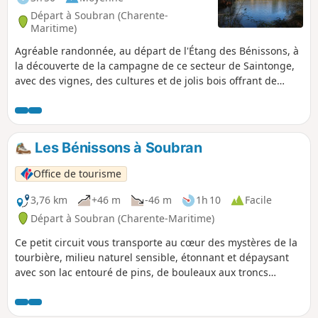
Départ à Soubran (Charente-
Maritime)
Agréable randonnée, au départ de l'Étang des Bénissons, à
la découverte de la campagne de ce secteur de Saintonge,
avec des vignes, des cultures et de jolis bois offrant de
beaux paysages variés et une nature apaisée.
Les Bénissons à Soubran
Office de tourisme
3,76 km
+46 m
-46 m
1h 10
Facile
Départ à Soubran (Charente-Maritime)
Ce petit circuit vous transporte au cœur des mystères de la
tourbière, milieu naturel sensible, étonnant et dépaysant
avec son lac entouré de pins, de bouleaux aux troncs
blancs, de trembles à la frondaison dorée en automne. Le
circuit ombragé et agréable se poursuit sur routes et
chemins forestiers avant de redescendre vers la tourbière