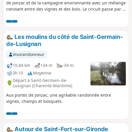
de Jonzac et de la campagne environnante avec un mélange
constant entre des vignes et des bois. Le circuit passe par le
Parc de Loisirs des Antilles, offre une belle vue du château
de Jonzac avant d'aller sur des hauteurs proches et de finir
en passant au Château de la Dîmerie. Le parcours propose
également plusieurs cheminements le long de la belle
Les moulins du côté de Saint-Germain-
Seugne. Le parking et le site des Thermes de Jonzac sont
de-Lusignan
ouverts de 6h à 20h (seulement)
Visorandonneur
10,84 km
+34 m
-34 m
3h 10
Moyenne
Départ à Saint-Germain-de-
Lusignan (Charente-Maritime)
Aux portes de Jonzac, une agréable randonnée entre
vignes, champs et bosquets.
Autour de Saint-Fort-sur-Gironde