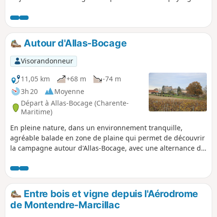
de campagne.
Autour d'Allas-Bocage
Visorandonneur
11,05 km
+68 m
-74 m
3h 20
Moyenne
Départ à Allas-Bocage (Charente-
Maritime)
En pleine nature, dans un environnement tranquille,
agréable balade en zone de plaine qui permet de découvrir
la campagne autour d'Allas-Bocage, avec une alternance de
cultures, vignes et des lambeaux de bois.
Entre bois et vigne depuis l'Aérodrome
de Montendre-Marcillac