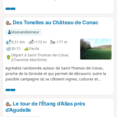
ruisseaux intermittents émaillent ce circuit, ainsi que de
nombreuses sources. Pour les amateurs, de beaux
exemples du patrimoine bâti sont également à admirer
dont d'anciennes fermes.
Des Tonelles au Château de Conac
Visorandonneur
9,51 km
+173 m
-177 m
3h 15
Facile
Départ à Saint-Thomas-de-Conac
(Charente-Maritime)
Agréable randonnée autour de Saint-Thomas-de-Conac,
proche de la Gironde et qui permet de découvrir, outre la
paisible campagne où se côtoient vignes, cultures et
quelques bois, les ruines du château de Conac, l'église de
Saint-Thomas-de-Conac et quelques beaux exemples de
bâtis traditionnels.
Le tour de l'Étang d'Allas près
d'Agudelle