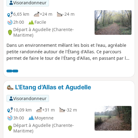
Visorandonneur
6,65 km
+24 m
-24 m
2h 00
Facile
Départ à Agudelle (Charente-
Maritime)
Dans un environnement mêlant les bois et l'eau, agréable
petite randonnée autour de l'Étang d'Allas. Ce parcours
permet de faire le tour de l'Étang d'Allas, en passant par la
digue où se trouve la pisciculture du Petit Bois.
L'Etang d'Allas et Agudelle
Visorandonneur
10,09 km
+31 m
-32 m
3h 00
Moyenne
Départ à Agudelle (Charente-
Maritime)