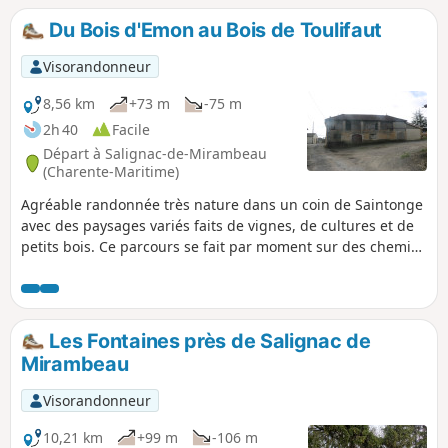
d'où l'on peut emprunter le sentier découverte à la
Du Bois d'Emon au Bois de Toulifaut
rencontre des espèces animales et végétales détaillées sur
les panneaux le long des passerelles aménagées.
Visorandonneur
8,56 km
+73 m
-75 m
2h 40
Facile
Départ à Salignac-de-Mirambeau
(Charente-Maritime)
Agréable randonnée très nature dans un coin de Saintonge
avec des paysages variés faits de vignes, de cultures et de
petits bois. Ce parcours se fait par moment sur des chemins
peu marqués susceptibles de surprendre les randonneurs
peu aguerris à la lecture de carte et de paysage. C'est
expérience unique pour les amateurs de marche hors des
sentiers balisés.
Les Fontaines près de Salignac de
Mirambeau
Visorandonneur
10,21 km
+99 m
-106 m