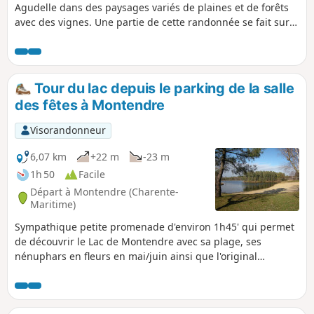
Agudelle dans des paysages variés de plaines et de forêts
avec des vignes. Une partie de cette randonnée se fait sur
le GRP®® de Saintonge.
Tour du lac depuis le parking de la salle
des fêtes à Montendre
Visorandonneur
6,07 km
+22 m
-23 m
1h 50
Facile
Départ à Montendre (Charente-
Maritime)
Sympathique petite promenade d'environ 1h45' qui permet
de découvrir le Lac de Montendre avec sa plage, ses
nénuphars en fleurs en mai/juin ainsi que l'original
bâtiment d'accueil du parc des labyrinthes Mysterra, le tout
au milieu de la pinède.