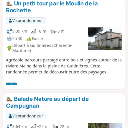
Un petit tour par le Moulin de la
Rochette
Visorandonneur
9,39 km
+8 m
-8 m
2h 40
Facile
Départ à Guitinières (Charente-
Maritime)
Agréable parcours partagé entre bois et vignes autour de la
rivière Maine dans la plaine de Guitinières. Cette
randonnée permet de découvrir outre des paysages
reposants, un patrimoine bâti caractéristique de Saintonge
et plusieurs moulins.
Balade Nature au départ de
Campugnan
Visorandonneur
8,64 km
+22 m
-22 m