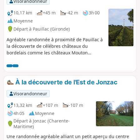
Visorandonneur
10,17 km
+45 m
-42 m
3h 00
Moyenne
Départ à Pauillac (Gironde)
Agréable randonnée à proximité de Pauillac à
la découverte de célébres châteaux du
bordelais comme les châteaux Mouton
Rothschild, Lafite Rothschild, Pibran et Pontet
Canet. Le parcours très nature longe de belles
parcelles de vignes, des bois dont certains
sont pâturés par des bovins et offre de belles
À la découverte de l'Est de Jonzac
surprises architecturales.
Visorandonneur
13,32 km
+107 m
-107 m
4h 05
Moyenne
Départ à Jonzac (Charente-
Maritime)
Une randonnée agréable alliant un petit aperçu du centre