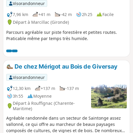
Visorandonneur
7,96 km
+41 m
-42 m
2h 25
Facile
Départ à Marcillac (Gironde)
Parcours agréable sur piste forestière et petites routes.
Praticable même par temps très humide.
De chez Mérigot au Bois de Giversay
Visorandonneur
12,30 km
+137 m
-137 m
3h 55
Moyenne
Départ à Rouffignac (Charente-
Maritime)
Agréable randonnée dans un secteur de Saintonge assez
vallonné, ce qui offre au marcheur de beaux paysages
composés de cultures, de vignes et de bois. De nombreux