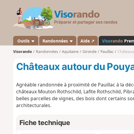
V
i
s
o
r
a
Outils
Randonnées
Aide ↗
Viso
rando
Pre
n
Visorando
Randonnées
Aquitaine
Gironde
Pauillac
Châteaux
d
o
Châteaux autour du Pouya
Agréable randonnée à proximité de Pauillac à la dé
châteaux Mouton Rothschild, Lafite Rothschild, Pibr
belles parcelles de vignes, des bois dont certains so
architecturales.
Fiche technique