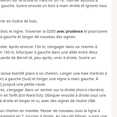
min sur la droite et franchir un ru. Tourner aussitôt à
 gauche. Suivre ensuite un bois à main droite et ignorer tous
er en lisière de bois.
 bois et vigne. Traverser la D205
avec prudence
et poursuivre
 à gauche et longer de nouveau des vignes.
oite. Après environ 150 m, s'engager dans un chemin à
n 150 m, bifurquer à gauche dans une allée entre deux
ande de Berret et, peu après, virer à droite. Suivre un
i laisse bientôt place à un chemin. Longer une haie d'arbres à
ors à gauche (Sud) et longer une vigne à main gauche. À
t) jusqu'à une petite route.
s, s'engager dans un sentier sur la droite (micro clairière).
en forêt (Est-Nord-Est). Obliquer ensuite à droite sous une
droite et longer le ru, avec des vignes de l'autre côté.
ns un chemin en montée. Passer de nouveau sous la ligne à
isement en T, tourner à droite. Au lieu-dit Pibran, suivre une