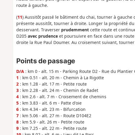
route à gauche.
(
11
) Aussitôt passé le bâtiment du chai, tourner à gauche
présente aussitôt, tourner à droite. Longer la propriété du
desservant. Traverser
prudemment
cette route et continue
D205
avec prudence
et poursuivre en face dans une route 
droite la Rue Paul Doumer. Au croisement suivant, tourner à
Points de passage
D/A
: km 0 - alt. 15 m - Parking Route D2 - Rue du Plantier
1
: km 0.51 - alt. 20 m - Chemin à La Rigotte
2
: km 1.28 - alt. 17 m - Petite route
3
: km 2.28 - alt. 24 m - Chemin de Radet
4
: km 2.6 - alt. 7 m - Croisement de chemins
5
: km 3.83 - alt. 6 m - Patte d'oie
6
: km 4.34 - alt. 23 m - Bifurcation
7
: km 5.06 - alt. 27 m - Route D104E2
8
: km 5.9 - alt. 26 m - Petite route
9
: km 7.25 - alt. 22 m - Petite route
10
: km 8.02 - alt. 6 m - Lieu dit Le Parc