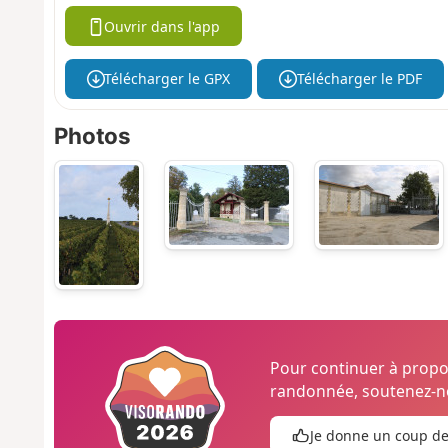
Ouvrir dans l'app
Télécharger le GPX
Télécharger le PDF
Photos
Pour continuer à prop
randonnée, soutenez-no
Je donne un coup d