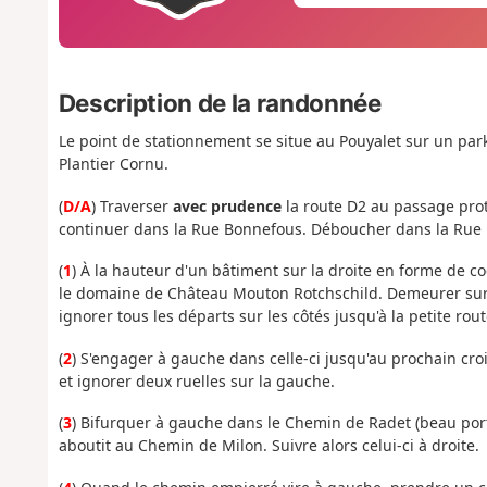
Description de la randonnée
Le point de stationnement se situe au Pouyalet sur un park
Plantier Cornu.
(
D/A
) Traverser
avec prudence
la route D2 au passage prot
continuer dans la Rue Bonnefous. Déboucher dans la Rue P
(
1
) À la hauteur d'un bâtiment sur la droite en forme de c
le domaine de Château Mouton Rotchschild. Demeurer sur 
ignorer tous les départs sur les côtés jusqu'à la petite rout
(
2
) S'engager à gauche dans celle-ci jusqu'au prochain cro
et ignorer deux ruelles sur la gauche.
(
3
) Bifurquer à gauche dans le Chemin de Radet (beau port
aboutit au Chemin de Milon. Suivre alors celui-ci à droite.