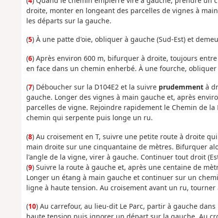
(
4
) Quand le chemin empierré vire à gauche, prendre un che
droite, monter en longeant des parcelles de vignes à main
les départs sur la gauche.
(
5
) À une patte d'oie, obliquer à gauche (Sud-Est) et demeur
(
6
) Après environ 600 m, bifurquer à droite, toujours entre
en face dans un chemin enherbé. À une fourche, obliquer
(
7
) Déboucher sur la D104E2 et la suivre
prudemment
à dr
gauche. Longer des vignes à main gauche et, après enviro
parcelles de vigne. Rejoindre rapidement le Chemin de la L
chemin qui serpente puis longe un ru.
(
8
) Au croisement en T, suivre une petite route à droite qu
main droite sur une cinquantaine de mètres. Bifurquer al
l'angle de la vigne, virer à gauche. Continuer tout droit (Es
(
9
) Suivre la route à gauche et, après une centaine de mètre
Longer un étang à main gauche et continuer sur un chemin 
ligne à haute tension. Au croisement avant un ru, tourner à 
(
10
) Au carrefour, au lieu-dit Le Parc, partir à gauche da
haute tension puis ignorer un départ sur la gauche. Au cro