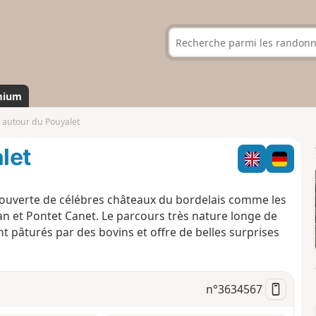
mium
 autour du Pouyalet
let
couverte de célébres châteaux du bordelais comme les
an et Pontet Canet. Le parcours très nature longe de
nt pâturés par des bovins et offre de belles surprises
n°
3634567