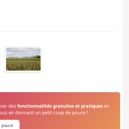
oser des
fonctionnalités gratuites et pratiques
en
us en donnant un petit coup de pouce !
e pouce