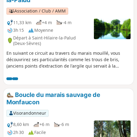
la-Palud
pas être praticable, car inondé, s'il y a de longues périodes
de pluies consécutives.
Association / Club / AMM
11,33 km
+4 m
-4 m
3h 15
Moyenne
Départ à Saint-Hilaire-la-Palud
(Deux-Sèvres)
En suivant ce circuit au travers du marais mouillé, vous
découvrirez ses particularités comme les trous de bris,
(anciens points d'extraction de l'argile qui servait à la
fabrication de tuiles jusqu'aux années 80) les peupleraies
ainsi qu'une grande variété de plantes et divers animaux.
Boucle du marais sauvage de
Monfaucon
Visorandonneur
8,60 km
+6 m
-6 m
2h 30
Facile