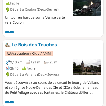
Facile
Départ à Coulon (Deux-Sèvres)
Un tour en barque sur la Venise verte
vers Coulon.
Le Bois des Touches
Association / Club / AMM
9,13 km
+21 m
-25 m
2h 40
Facile
Départ à Vallans (Deux-Sèvres)
Vous découvrirez au cours de ce circuit le bourg de Vallans
et son église Notre-Dame des XIe et XIXe siècle, le hameau
du Petit Village avec ses fontaines, le Château d’Allerit
(privé) et son pigeonnier, le hameau de Fougerit, le Bois des
Touches, arrosé par la Courance, des biefs, des ruisseaux,