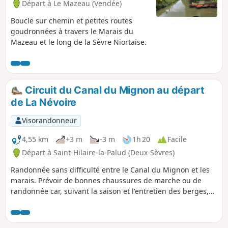
Départ à Le Mazeau (Vendée)
Boucle sur chemin et petites routes
goudronnées à travers le Marais du
Mazeau et le long de la Sèvre Niortaise.
Circuit du Canal du Mignon au départ
de La Névoire
Visorandonneur
4,55 km
+3 m
-3 m
1h 20
Facile
Départ à Saint-Hilaire-la-Palud (Deux-Sèvres)
Randonnée sans difficulté entre le Canal du Mignon et les
marais. Prévoir de bonnes chaussures de marche ou de
randonnée car, suivant la saison et l'entretien des berges,
on peut se retrouver avec quelques hautes herbes par
endroits ou sur des chemins boueux.