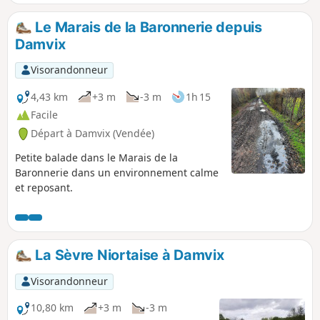
Le Marais de la Baronnerie depuis
Damvix
Visorandonneur
4,43 km
+3 m
-3 m
1h 15
Facile
Départ à Damvix (Vendée)
Petite balade dans le Marais de la
Baronnerie dans un environnement calme
et reposant.
La Sèvre Niortaise à Damvix
Visorandonneur
10,80 km
+3 m
-3 m