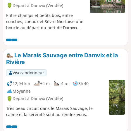
Départ à Damvix (Vendée)
Entre champs et petits bois, entre
conches, canaux et Sèvre Niortaise une
boucle au départ du port de Damvix
accessible à tous.Sur le parcours,
quelques jolis coins pour pique-niquer
et même, à Bazoin et Damvix, des petits
restos au bord de l'eau pour se
Le Marais Sauvage entre Damvix et la
restaurer. Cette balade peut se
Rivière
poursuivre en barque sur la Sèvre
Niortaise (locations au port de Damvix).
Visorandonneur
On croisera des pêcheurs, des cygnes,
des vaches et des canards et on
12,94 km
+4 m
-4 m
3h 40
entendra les rainettes.
Moyenne
Départ à Damvix (Vendée)
Très beau circuit dans le Marais Sauvage, le
calme et la sérénité sont au rendez-vous.