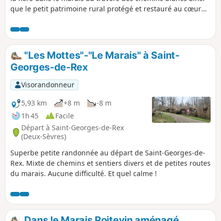
que le petit patrimoine rural protégé et restauré au cœur
du bourg de Saint-Georges-de-Rex.
"Les Mottes"-"Le Marais" à Saint-
Georges-de-Rex
Visorandonneur
5,93 km
+8 m
-8 m
1h 45
Facile
Départ à Saint-Georges-de-Rex
(Deux-Sèvres)
Superbe petite randonnée au départ de Saint-Georges-de-
Rex. Mixte de chemins et sentiers divers et de petites routes
du marais. Aucune difficulté. Et quel calme !
Dans le Marais Poitevin aménagé