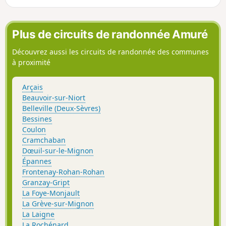
Plus de circuits de randonnée Amuré
Découvrez aussi les circuits de randonnée des communes
à proximité
Arçais
Beauvoir-sur-Niort
Belleville (Deux-Sèvres)
Bessines
Coulon
Cramchaban
Dœuil-sur-le-Mignon
Épannes
Frontenay-Rohan-Rohan
Granzay-Gript
La Foye-Monjault
La Grève-sur-Mignon
La Laigne
La Rochénard