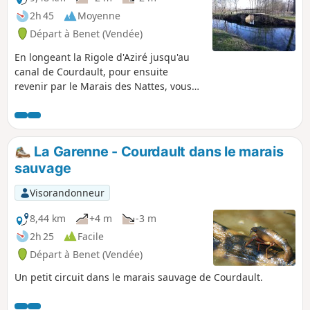
2h 45
Moyenne
Départ à Benet (Vendée)
En longeant la Rigole d'Aziré jusqu'au
canal de Courdault, pour ensuite
revenir par le Marais des Nattes, vous
apercevrez peut-être quelques
ragondins, des hérons pourprés ou des
vanneaux huppés et pourquoi pas un
ou deux chevreuils.
La Garenne - Courdault dans le marais
sauvage
Visorandonneur
8,44 km
+4 m
-3 m
2h 25
Facile
Départ à Benet (Vendée)
Un petit circuit dans le marais sauvage de Courdault.