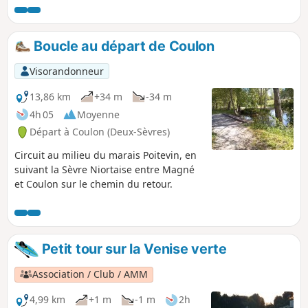
rejoindre ensuite le marais des
Epineaux et revenir à votre point de
départ.
Boucle au départ de Coulon
Visorandonneur
13,86 km
+34 m
-34 m
4h 05
Moyenne
Départ à Coulon (Deux-Sèvres)
Circuit au milieu du marais Poitevin, en
suivant la Sèvre Niortaise entre Magné
et Coulon sur le chemin du retour.
Petit tour sur la Venise verte
Association / Club / AMM
4,99 km
+1 m
-1 m
2h