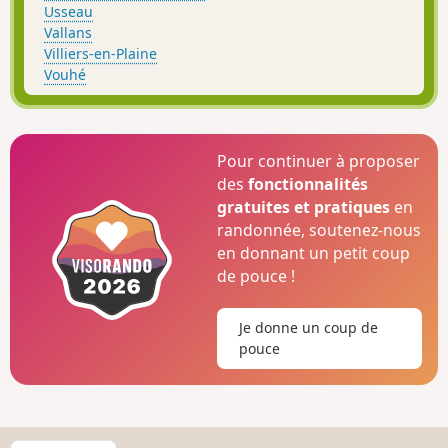
Usseau
Vallans
Villiers-en-Plaine
Vouhé
Pour continuer à proposer
des
fonctionnalités
gratuites et pratiques
en
randonnée, soutenez-nous
en donnant un petit coup
de pouce !
Je donne un coup de
pouce