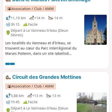
Association / Club / AMM
11,10 km
+14 m
-14 m
3h 15
Facile
Départ à Le Vanneau-Irleau (Deux-
Sèvres)
Les localités du Vanneau et d'Irleau, se
trouvent au cœur du Parc interrégional du
Marais Poitevin, dans un site labellisé
"Grand site de France". Le Marais Poitevin,
aménagé par l’homme depuis le XIIème
siècle est une des zones humides les plus
riches de la façade atlantique.
Circuit des Grandes Mottines
Association / Club / AMM
5,88 km
+13 m
-13 m
1h 45
Facile
Départ à Le Vanneau-Irleau (Deux-