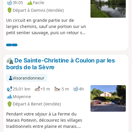
3h 05
Facile
Départ à Damvix (Vendée)
Un circuit en grande partie sur de
larges chemins, sauf une portion sur un
petit sentier sauvage, puis un retour sur
les bords de la Sèvre Niortaise.
De Sainte-Christine à Coulon par les
bords de la Sèvre
Visorandonneur
29,01 km
+5 m
-5 m
4h
Moyenne
Départ à Benet (Vendée)
Pendant votre séjour à La Ferme du
Marais Poitevin, découvrez les villages
traditionnels entre plaine et marais.