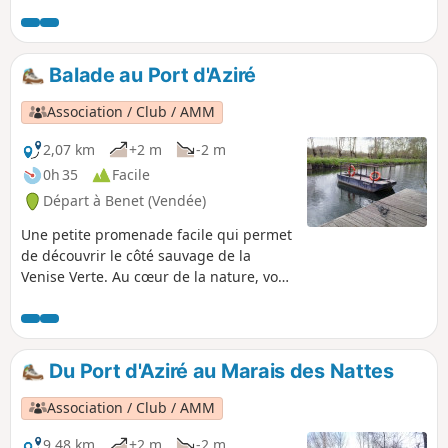
Longez la Sèvre Niortaise et rejoignez le
village de Coulon, classé parmi les plus
beaux villages de France.
Balade au Port d'Aziré
Association / Club / AMM
2,07 km
+2 m
-2 m
0h 35
Facile
Départ à Benet (Vendée)
Une petite promenade facile qui permet
de découvrir le côté sauvage de la
Venise Verte. Au cœur de la nature, vous
serez toujours proche de l’eau, à l’ombre
des frênes têtards et des peupliers. Et
peut-être aurez-vous la chance
d'apercevoir des ragondins ou des
Du Port d'Aziré au Marais des Nattes
chevreuils.
Association / Club / AMM
9,48 km
+2 m
-2 m