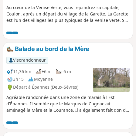
Au cœur de la Venise Verte, vous rejoindrez sa capitale,
Coulon, après un départ du village de la Garette. La Garette
est l'un des villages les plus typiques de la Venise verte. Sa
rue piétonne longue de 800 mètres est bordée d'anciennes
habitations de pêcheurs-paysans. Coulon est un haut lieu
touristique du Marais Poitevin, la capitale de la « Venise
Verte », c'est-à-dire sa partie orientale également connue
Balade au bord de la Mère
sous le nom de « marais mouillé », par opposition au
« marais desséché ».
Visorandonneur
11,36 km
+6 m
-6 m
3h 15
Moyenne
Départ à Épannes (Deux-Sèvres)
Agréable randonnée dans une zone de marais à l'Est
d'Épannes. Il semble que le Marquis de Cugnac ait
aménagé la Mère et la Courance. Il a également fait don de
plusieurs marais exploités alors en en pâture collective ou
en marais jardinés. Ce parcours permet de découvrir tous
ces aménagements et l'état de ce secteur si varié entre
marais, bois, bocage.