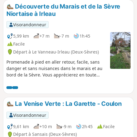
reviendrez à votre point de départ en
Découverte du Marais et de la Sèvre
longeant conches, canaux et fossés
Niortaise à Irleau
traversés par de belles et solides
passerelles. Rien n’empêche de faire ce
Visorandonneur
circuit à vélo.
5,99 km
+7 m
-7 m
1h 45
Facile
Départ à Le Vanneau-Irleau (Deux-Sèvres)
Promenade à pied en aller retour, facile, sans
danger et sans nuisances dans le marais et au
bord de la Sèvre. Vous apprécierez en toute
saison le calme, la flore et la faune sauvage,
découvrirez les cultures maraichères et
maraichines et élevage des belles vaches
locales. En bord de Sèvre vous admirerez les
La Venise Verte : La Garette - Coulon
longères traditionnelles "maraîchines".
Visorandonneur
9,61 km
+10 m
-9 m
2h 45
Facile
Départ à Sansais (Deux-Sèvres)