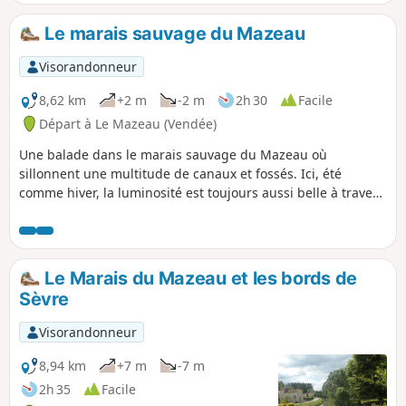
des lavoirs et des fontaines.
Le marais sauvage du Mazeau
Visorandonneur
8,62 km
+2 m
-2 m
2h 30
Facile
Départ à Le Mazeau (Vendée)
Une balade dans le marais sauvage du Mazeau où
sillonnent une multitude de canaux et fossés. Ici, été
comme hiver, la luminosité est toujours aussi belle à travers
les plantations de peupliers !
Le Marais du Mazeau et les bords de
Sèvre
Visorandonneur
8,94 km
+7 m
-7 m
2h 35
Facile