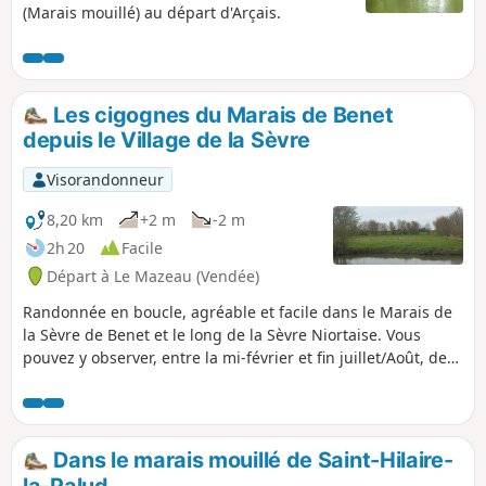
(Marais mouillé) au départ d'Arçais.
Les cigognes du Marais de Benet
depuis le Village de la Sèvre
Visorandonneur
8,20 km
+2 m
-2 m
2h 20
Facile
Départ à Le Mazeau (Vendée)
Randonnée en boucle, agréable et facile dans le Marais de
la Sèvre de Benet et le long de la Sèvre Niortaise. Vous
pouvez y observer, entre la mi-février et fin juillet/Août, des
cigognes. En 2025, Il y a au moins treize nids sur votre
parcours. Pensez à prendre des jumelles pour pouvoir les
observer de loin sans les déranger. Vous marchez sur route,
chemin herbeux ou gravillonné, dans des paysages
Dans le marais mouillé de Saint-Hilaire-
typiques du Marais Poitevin. Ce circuit, en hiver, peut ne