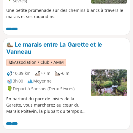
Sèvres)
Une petite promenade sur des chemins blancs à travers le
marais et ses ragondins.
Le marais entre La Garette et le
Vanneau
Association / Club / AMM
10,39 km
+7 m
-6 m
3h 00
Moyenne
Départ à Sansais (Deux-Sèvres)
En partant du parc de loisirs de la
Garette, vous marcherez au cœur du
Marais Poitevin, la plupart du temps sur
des chemins blancs, jusqu'au Vanneau.
Après le port de ce village, vous
traverserez de magnifiques potagers et