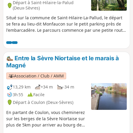
Départ à Saint-Hilaire-la-Palud
(Deux-Sèvres)
Situé sur la commune de Saint-Hilaire-La-Pallud, le départ
se fera au lieu-dit Monfaucon sur le petit parking près de
l'embarcadère. Le parcours commence par une petite route
goudronnée jusqu'au lieu-dit La Roche. Ce début n'est pas
le plus intéressant mais sera vite oublié par la suite en
découvrant le marais sauvage au gré tout d'abord du Vieux
Mignon et des canaux à suivre sur un petit chemin
Entre la Sèvre Niortaise et le marais à
empierré blanc.
Magné
Association / Club / AMM
13,29 km
+34 m
-34 m
3h 55
Facile
Départ à Coulon (Deux-Sèvres)
En partant de Coulon, vous cheminerez
sur les berges de la Sèvre Niortaise sur
plus de 5km pour arriver au bourg de
Magné que vous traverserez pour