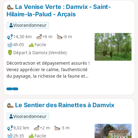
La Venise Verte : Damvix - Saint-
Hilaire-la-Palud - Arçais
Visorandonneur
14,30 km
+6 m
-6 m
4h 05
Facile
Départ à Damvix (Vendée)
Décontraction et dépaysement assurés !
Venez apprécier le calme, l’authenticité
du paysage, la richesse de la faune et
de la flore. Le Marais Poitevin, appelé
aussi “Venise Verte” pour sa partie
touristique, est un vaste territoire
constitué d’eau et de verdure dans
Le Sentier des Rainettes à Damvix
lequel les amoureux de la nature
trouveront calme et tranquillité, au
Visorandonneur
travers des 400km de canaux.
9,02 km
+2 m
-3 m
2h 35
Facile