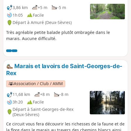
3,86 km
+5 m
-5 m
1h 05
Facile
Départ à Amuré (Deux-Sèvres)
Très agréable petite balade plutôt ombragée dans le
marais. Aucune difficulté.
Marais et lavoirs de Saint-Georges-de-
Rex
Association / Club / AMM
11,68 km
+8 m
-8 m
3h 20
Facile
Départ à Saint-Georges-de-Rex
(Deux-Sèvres)
Ce circuit vous fera découvrir les richesses de la faune et de
la flore dans le marais au travers des chemins blancs ainsi