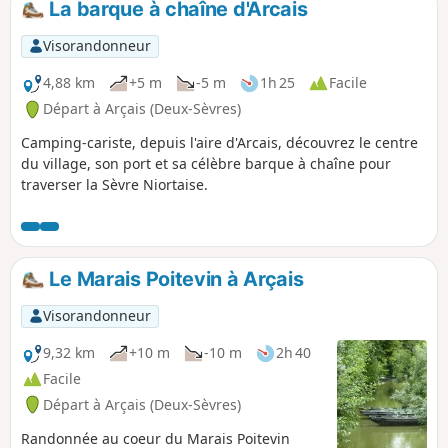
La barque à chaîne d'Arcais
Visorandonneur
4,88 km
+5 m
-5 m
1h 25
Facile
Départ à Arçais (Deux-Sèvres)
Camping-cariste, depuis l'aire d'Arcais, découvrez le centre
du village, son port et sa célèbre barque à chaîne pour
traverser la Sèvre Niortaise.
Le Marais Poitevin à Arçais
Visorandonneur
9,32 km
+10 m
-10 m
2h 40
Facile
Départ à Arçais (Deux-Sèvres)
Randonnée au coeur du Marais Poitevin