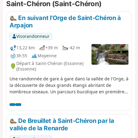
Saint-Chéron (Saint-Chéron)
En suivant l'Orge de Saint-Chéron à
Arpajon
Visorandonneur
13,22 km
+39 m
-42 m
3h 55
Moyenne
Départ à Saint-Chéron (Essonne)
(Essonne)
Une randonnée de gare à gare dans la vallée de l'Orge, à
la découverte de deux grands étangs abritant de
nombreux oiseaux. Un parcours bucolique en première
partie qui voit ensuite la part des parcours urbains
s'accroître. Du patrimoine en cours de route : un ancien
moulin bien restauré, quelques églises, un petit menhir,
un lavoir...
De Breuillet à Saint-Chéron par la
vallée de la Renarde