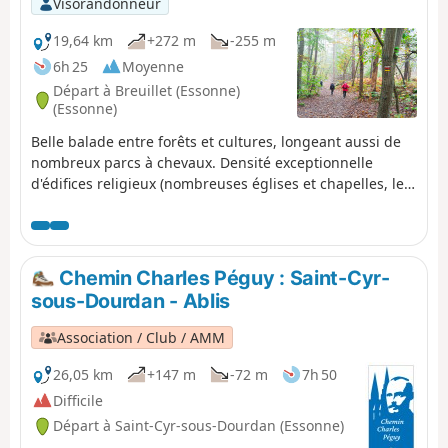
Visorandonneur
19,64 km
+272 m
-255 m
6h 25
Moyenne
Départ à Breuillet (Essonne)
(Essonne)
Belle balade entre forêts et cultures, longeant aussi de
nombreux parcs à chevaux. Densité exceptionnelle
d'édifices religieux (nombreuses églises et chapelles, le
point d'orgue étant l'impressionnante Église Saint-
Sulpice de Favières, destination de pèlerinage jusqu'au
XXe siècle). On rencontre aussi de nombreux châteaux,
vestiges médiévaux (Saint-Yon, Château de la Grange) ou
Chemin Charles Péguy : Saint-Cyr-
plus modernes et bien conservés (le Segrez, Souzy-la-
sous-Dourdan - Ablis
Briche, Villeconin).
Association / Club / AMM
26,05 km
+147 m
-72 m
7h 50
Difficile
Départ à Saint-Cyr-sous-Dourdan (Essonne)