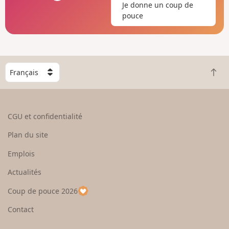
Je donne un coup de
pouce
C
R
h
e
o
t
i
o
s
CGU et confidentialité
u
i
r
s
Plan du site
e
s
n
e
Emplois
h
z
Actualités
a
u
u
n
Coup de pouce 2026
t
p
a
Contact
y
s