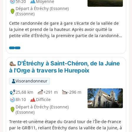
5h 20
Moyenne
Départ à Étréchy (Essonne)
(Essonne)
Cette randonnée de gare à gare s'écarte de la vallée de
la Juine et prend de la hauteur. Après avoir quitté la
petite ville d'Étréchy, la première partie de la randonnée
se déroule essentiellement entre les champs cultivés. À
partir du village de Mauchamps, le parcours est plus
diversifié et se déroule en partie en forêt. Plusieurs
belles églises sont au rendez-vous, à Étréchy,
D'Étréchy à Saint-Chéron, de la Juine
Mauchamps et Torfou, sans compter la superbe église
à l'Orge à travers le Hurepoix
de Saint-Sulpice-de-Favières pour laquelle un diverticule
est proposé.
Visorandonneur
25,68 km
+291 m
-296 m
8h 10
Difficile
Départ à Étréchy (Essonne)
(Essonne)
Trente-et-unième étape du Grand tour de l'Île-de-France
par le GR®11, reliant Étréchy dans la vallée de la Juine, à