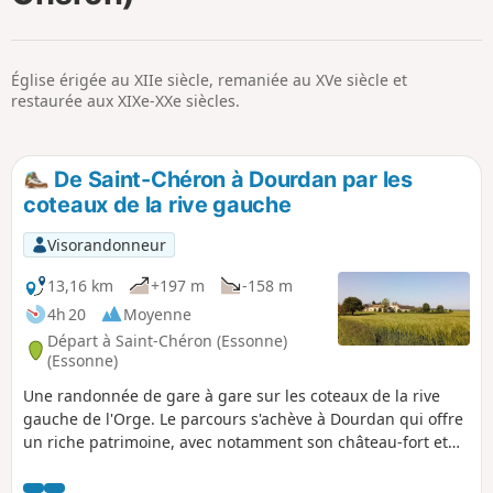
p
Église érigée au XIIe siècle, remaniée au XVe siècle et
restaurée aux XIXe-XXe siècles.
De Saint-Chéron à Dourdan par les
coteaux de la rive gauche
Visorandonneur
13,16 km
+197 m
-158 m
4h 20
Moyenne
Départ à Saint-Chéron (Essonne)
(Essonne)
Une randonnée de gare à gare sur les coteaux de la rive
gauche de l'Orge. Le parcours s'achève à Dourdan qui offre
un riche patrimoine, avec notamment son château-fort et
son église gothique.