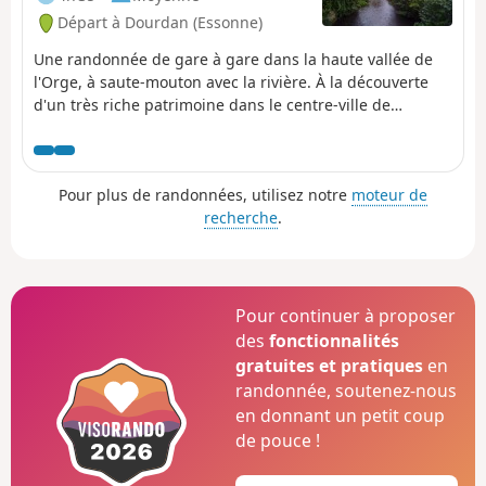
Départ à Dourdan (Essonne)
Une randonnée de gare à gare dans la haute vallée de
l'Orge, à saute-mouton avec la rivière. À la découverte
d'un très riche patrimoine dans le centre-ville de
Dourdan (château-fort, église des XIIe-XIIIe siècles,
lavoirs,...) ainsi que de belles églises en cours de route.
Pour plus de randonnées, utilisez notre
moteur de
recherche
.
Pour continuer à proposer
des
fonctionnalités
gratuites et pratiques
en
randonnée, soutenez-nous
en donnant un petit coup
de pouce !