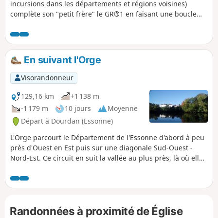
incursions dans les départements et régions voisines)
complète son "petit frère" le GR®1 en faisant une boucle
autour de Paris, dans un rayon généralement un peu plus
grand. Il suit le même schéma global : d'abord une partie
radiale partant de Paris (plus précisément du pont
d'Austerlitz, proche de l'ancienne confluence de la Bièvre
En suivant l'Orge
avec la Seine), et remontant la totalité de la vallée de la
Bièvre, puis continuant jusque Villiers-Saint-Frédéric, dans
Visorandonneur
les Yvelines. De là, part et revient une boucle faisant le tour
de l’Île-de-France, au voisinage de ses frontières avec les
129,16 km
+1 138 m
régions voisines. L'itinéraire traverse de belles régions, bien
-1 179 m
10 jours
Moyenne
souvent, préservées de l’urbanisation intensive, des Parcs
Départ à Dourdan (Essonne)
Naturels Régionaux et autres zones naturelles préservées,
et croise quelques merveilles architecturales.
L'Orge parcourt le Département de l'Essonne d'abord à peu
près d'Ouest en Est puis sur une diagonale Sud-Ouest -
Nord-Est. Ce circuit en suit la vallée au plus près, là où elle
est accessible en train. L'itinéraire alterne les chemins le
long de la rivière, notamment une promenade aménagée
dans la partie aval, les passages en sous-bois, la traversée
de zones résidentielles et les parcours urbains.
Randonnées à proximité de Église