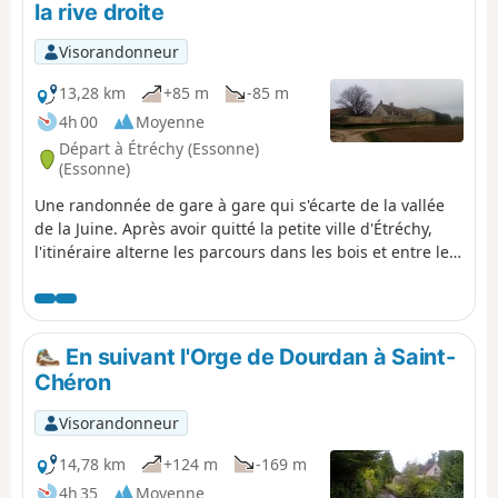
la rive droite
Visorandonneur
13,28 km
+85 m
-85 m
4h 00
Moyenne
Départ à Étréchy (Essonne)
(Essonne)
Une randonnée de gare à gare qui s'écarte de la vallée
de la Juine. Après avoir quitté la petite ville d'Étréchy,
l'itinéraire alterne les parcours dans les bois et entre les
champs. En chemin, un site géologique sablonneux, un
petit rocher à cavité naturelle et un dolmen.
En suivant l'Orge de Dourdan à Saint-
Chéron
Visorandonneur
14,78 km
+124 m
-169 m
4h 35
Moyenne