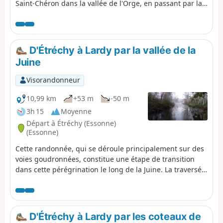
Saint-Chéron dans la vallée de l'Orge, en passant par la
Vallée de la Renarde. Elle chemine à travers le Hurepoix
et aux confins de la Beauce dans sa partie Sud, dans des
paysages variés, entre plateaux et vallées et entre
champs et forêts. Elle présente la particularité
D'Étréchy à Lardy par la vallée de la
d'effectuer de nombreuses montées et descentes entre
Juine
plateau et vallées.
Visorandonneur
10,99 km
+53 m
-50 m
3h 15
Moyenne
Départ à Étréchy (Essonne)
(Essonne)
Cette randonnée, qui se déroule principalement sur des
voies goudronnées, constitue une étape de transition
dans cette pérégrination le long de la Juine. La traversée
de quelques jolis villages, deux anciens moulins, une
belle église et une curiosité géologique agrémentent ce
parcours.
D'Étréchy à Lardy par les coteaux de