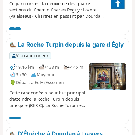
Ce parcours est la deuxième des quatre
sections du Chemin Charles Péguy : Lozère
(Palaiseau) - Chartres en passant par Dourdan.
Il suit les traces du poète Charles Péguy qui en
célébra les deux pèlerinages (faits en 1912 puis
1913 en 4 jours aller-retour) par un poème
resté célèbre. C'est l'étape de transition : des
La Roche Turpin depuis la gare d'Égly
vallées et ondulations du Hurepoix au plateau
beauceron.
Visorandonneur
19,16 km
+138 m
-145 m
5h 50
Moyenne
Départ à Égly (Essonne)
Cette randonnée a pour but principal
d'atteindre la Roche Turpin depuis
une gare (RER C). La Roche Turpin est
un magnifique espace naturel
constitué d'un plateau gréseux et de
ses pentes, recouverts d'une très
belle forêt peuplée majoritairement
D'Étréchy à Dourdan à travers