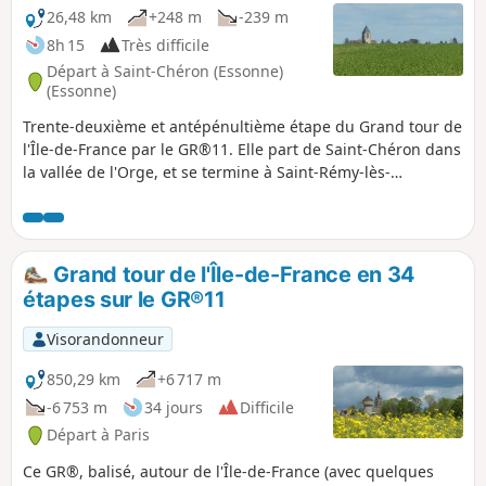
26,48 km
+248 m
-239 m
8h 15
Très difficile
Départ à Saint-Chéron (Essonne)
(Essonne)
Trente-deuxième et antépénultième étape du Grand tour de
l'Île-de-France par le GR®11. Elle part de Saint-Chéron dans
la vallée de l'Orge, et se termine à Saint-Rémy-lès-
Chevreuse dans la vallée de l'Yvette, achevant ainsi la
traversée de l'Essonne via ses principales vallées. Après un
début orienté vers l'Ouest, l'itinéraire suit une orientation
plein Nord à travers les plateaux du Hurepoix.
Grand tour de l'Île-de-France en 34
étapes sur le GR®11
Visorandonneur
850,29 km
+6 717 m
-6 753 m
34 jours
Difficile
Départ à Paris
Ce GR®, balisé, autour de l'Île-de-France (avec quelques