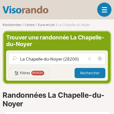
V
O
i
u
s
v
o
Randonnées
Centre
Eure-et-Loir
La Chapelle-du-Noyer
r
r
i
a
Trouver une randonnée La Chapelle-
r
n
du-Noyer
l
d
a
o
n
A
V
a
u
i
v
t
d
i
Filtres
Rechercher
NOUVEAU
o
e
g
u
r
a
r
l
t
d
e
i
Randonnées La Chapelle-du-
e
c
o
m
h
Noyer
n
o
a
i
m