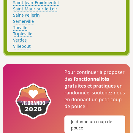
Saint-Jean-Froidmentel
Saint-Maur-sur-le-Loir
Saint-Pellerin
Semerville
Thiville
Tripleville
Verdes
Villebout
Pour continuer à proposer
des
fonctionnalités
gratuites et pratiques
en
randonnée, soutenez-nous
en donnant un petit coup
de pouce !
Je donne un coup de
pouce