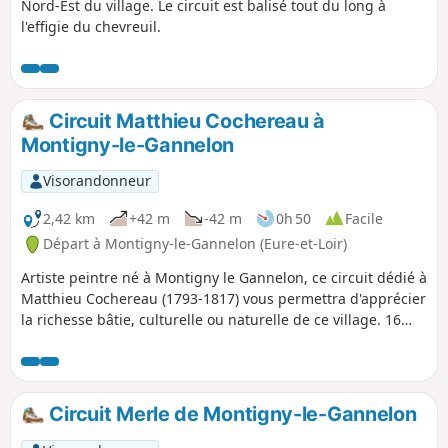
Nord-Est du village. Le circuit est balisé tout du long à
l'effigie du chevreuil.
Circuit Matthieu Cochereau à
Montigny-le-Gannelon
Visorandonneur
2,42 km
+42 m
-42 m
0h 50
Facile
Départ à Montigny-le-Gannelon (Eure-et-Loir)
Artiste peintre né à Montigny le Gannelon, ce circuit dédié à
Matthieu Cochereau (1793-1817) vous permettra d'apprécier
la richesse bâtie, culturelle ou naturelle de ce village. 16
plaques "info", numérotées, vous guideront tout au long du
parcours.
Circuit Merle de Montigny-le-Gannelon