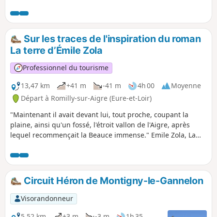
entraîne sur l'Île Chemars le long du Loir
avant de partir vers le Bois de Saint-Martin du
côté de Saint-Denis-les-Ponts.
Sur les traces de l'inspiration du roman
La terre d’Émile Zola
Professionnel du tourisme
13,47 km
+41 m
-41 m
4h 00
Moyenne
Départ à Romilly-sur-Aigre (Eure-et-Loir)
"Maintenant il avait devant lui, tout proche, coupant la
plaine, ainsi qu'un fossé, l'étroit vallon de l'Aigre, après
lequel recommençait la Beauce immense." Emile Zola, La
Terre Sa grand-mère étant née en Eure-et-Loir, c'est dans ce
département qu'Émile Zola décida de séjourner pour écrire
un de ses romans les plus connus, La terre.
Circuit Héron de Montigny-le-Gannelon
Visorandonneur
5,52 km
+3 m
-3 m
1h 35