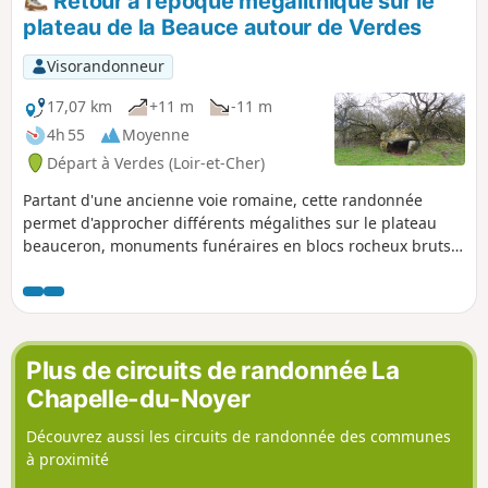
Retour à l'époque mégalithique sur le
plateau de la Beauce autour de Verdes
Visorandonneur
17,07 km
+11 m
-11 m
4h 55
Moyenne
Départ à Verdes (Loir-et-Cher)
Partant d'une ancienne voie romaine, cette randonnée
permet d'approcher différents mégalithes sur le plateau
beauceron, monuments funéraires en blocs rocheux bruts
(dolmens), ainsi que de grandes pierres plantées isolément.
À pratiquer plutôt au printemps ou au début de l'été
lorsque les taches de couleur des différentes cultures
émaillent la plaine.
Plus de circuits de randonnée La
Chapelle-du-Noyer
Découvrez aussi les circuits de randonnée des communes
à proximité