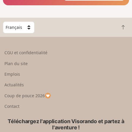
C
R
h
e
o
t
i
o
s
CGU et confidentialité
u
i
r
s
Plan du site
e
s
n
e
Emplois
h
z
Actualités
a
u
u
n
Coup de pouce 2026
t
p
a
Contact
y
s
Téléchargez l'application Visorando et partez à
l'aventure !