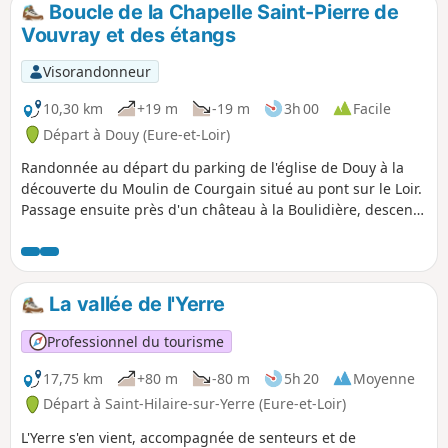
Boucle de la Chapelle Saint-Pierre de
p
Vouvray et des étangs
Visorandonneur
10,30 km
+19 m
-19 m
3h 00
Facile
Départ à Douy (Eure-et-Loir)
Randonnée au départ du parking de l'église de Douy à la
découverte du Moulin de Courgain situé au pont sur le Loir.
Passage ensuite près d'un château à la Boulidière, descente
sur la route entre les étangs puis sur un chemin vers la
passerelle de Vouvray jusqu'au vieux lavoir et la Chapelle
Saint-Pierre. Le retour s'effectue en partie par le même
itinéraire puis s'en écarte pour contourner les étangs de la
La vallée de l'Yerre
Basse Plaine où nous pouvons découvrir des foulques ainsi
que des hérons cendrés. La fin de la randonnée conduit à
Professionnel du tourisme
un autre pont sur le Loir puis à proximité du Château du
Prieuré avant de regagner l'église de Douy.
17,75 km
+80 m
-80 m
5h 20
Moyenne
Départ à Saint-Hilaire-sur-Yerre (Eure-et-Loir)
L'Yerre s'en vient, accompagnée de senteurs et de