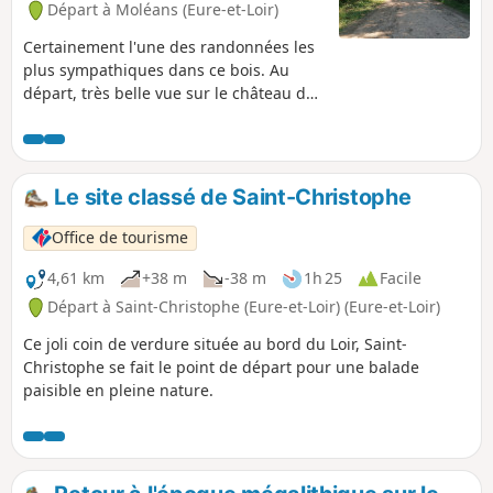
Départ à Moléans (Eure-et-Loir)
Certainement l'une des randonnées les
plus sympathiques dans ce bois. Au
départ, très belle vue sur le château de
Moléans, puis belle traversée de forêt.
Ensuite la traversée par les gués et la
promenade en bord du Loir est fort
agréable. Le retour par la forêt permet
Le site classé de Saint-Christophe
de terminer dans le calme.
Office de tourisme
4,61 km
+38 m
-38 m
1h 25
Facile
Départ à Saint-Christophe (Eure-et-Loir) (Eure-et-Loir)
Ce joli coin de verdure située au bord du Loir, Saint-
Christophe se fait le point de départ pour une balade
paisible en pleine nature.