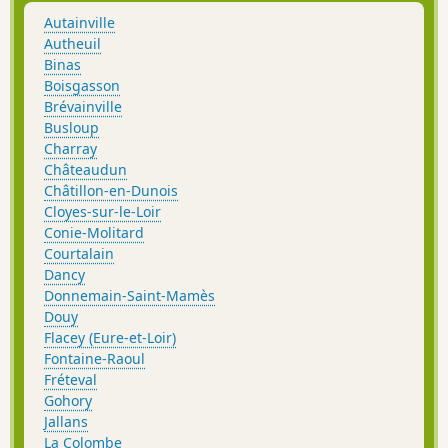
Autainville
Autheuil
Binas
Boisgasson
Brévainville
Busloup
Charray
Châteaudun
Châtillon-en-Dunois
Cloyes-sur-le-Loir
Conie-Molitard
Courtalain
Dancy
Donnemain-Saint-Mamès
Douy
Flacey (Eure-et-Loir)
Fontaine-Raoul
Fréteval
Gohory
Jallans
La Colombe