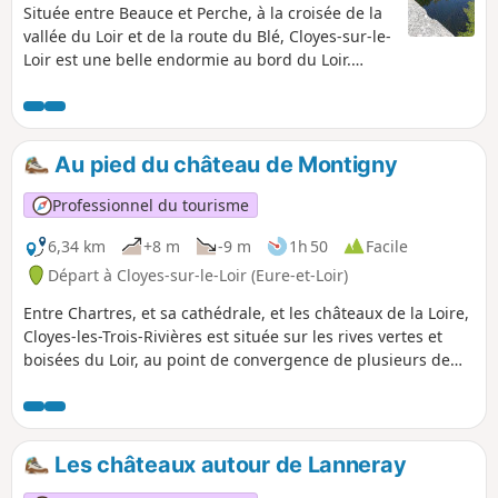
Située entre Beauce et Perche, à la croisée de la
vallée du Loir et de la route du Blé, Cloyes-sur-le-
Loir est une belle endormie au bord du Loir.
Cette jolie ville à vivre réunit modernité et
patrimoine. La randonnée parcours la campagne
avec ses vallons, forêts, collines vallonnées saura
vous séduire.
Au pied du château de Montigny
Professionnel du tourisme
6,34 km
+8 m
-9 m
1h 50
Facile
Départ à Cloyes-sur-le-Loir (Eure-et-Loir)
Entre Chartres, et sa cathédrale, et les châteaux de la Loire,
Cloyes-les-Trois-Rivières est située sur les rives vertes et
boisées du Loir, au point de convergence de plusieurs de
ses affluents : l'Egvonne, l'Yron, l'Aigre, l'Yerre.
Les châteaux autour de Lanneray