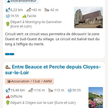
Visorandonneur
6,22 km
+42 m
-42 m
1h 55
Facile
Départ à Montigny-le-Gannelon
(Eure-et-Loir)
Circuit vert: ce circuit vous permettra de découvrir la zone
Ouest et Sud-Ouest du village. Le circuit est balisé tout du
long à l'effigie du merle.
Entre Beauce et Perche depuis Cloyes-
sur-le-Loir
Association / Club / AMM
19,48 km
+116 m
-115 m
5h 55
Difficile
Départ à Cloyes-sur-le-Loir (Eure-et-Loir)