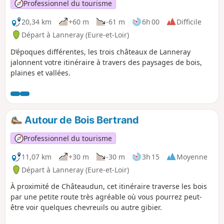
Professionnel du tourisme
20,34 km
+60 m
-61 m
6h 00
Difficile
Départ à Lanneray (Eure-et-Loir)
D’époques différentes, les trois châteaux de Lanneray
jalonnent votre itinéraire à travers des paysages de bois,
plaines et vallées.
Autour de Bois Bertrand
Professionnel du tourisme
11,07 km
+30 m
-30 m
3h 15
Moyenne
Départ à Lanneray (Eure-et-Loir)
À proximité de Châteaudun, cet itinéraire traverse les bois
par une petite route très agréable où vous pourrez peut-
être voir quelques chevreuils ou autre gibier.