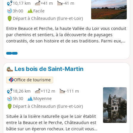
10,17 km
+41 m
-41 m
3h 00
Facile
Départ à Châteaudun (Eure-et-Loir)
Entre Beauce et Perche, la haute Vallée du Loir vous conduit
par chemins et sentiers, à la découverte de paysages
contrastés, de son histoire et de ses traditions. Parmi eux,
l'existence de moulins à eau témoigne d'une des activités
qui régnaient à Châteaudun à partir du XIIIe siècle.
Les bois de Saint-Martin
Office de tourisme
18,26 km
+112 m
-111 m
5h 30
Moyenne
Départ à Châteaudun (Eure-et-Loir)
Située à la lisière naturelle que le Loir établit
entre la Beauce et le Perche, Châteaudun est
bâtie sur un éperon rocheux. Le circuit vous