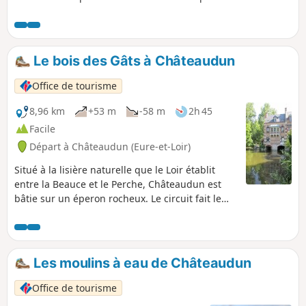
beaux monuments ainsi qu'une partie des
bords de Loir offrant de beaux panoramas sur
son site.
Le bois des Gâts à Châteaudun
Office de tourisme
8,96 km
+53 m
-58 m
2h 45
Facile
Départ à Châteaudun (Eure-et-Loir)
Situé à la lisière naturelle que le Loir établit
entre la Beauce et le Perche, Châteaudun est
bâtie sur un éperon rocheux. Le circuit fait le
tour du site naturel remarquable du bois des
Gâts ou Gas. Ouvert au public, ce site de 23 ha
est protégé par le dispositif Natura 2000.
Les moulins à eau de Châteaudun
Office de tourisme