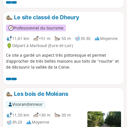
Le site classé de Dheury
Professionnel du tourisme
11,61 km
+51 m
-50 m
3h 30
Moyenne
Départ à Marboué (Eure-et-Loir)
Ce site a gardé un aspect très pittoresque et permet
d'approcher de très belles maisons aux toits de "rouche" et
de découvrir la vallée de la Conie.
Les bois de Moléans
Visorandonneur
11,50 km
+30 m
-30 m
3h 20
Moyenne