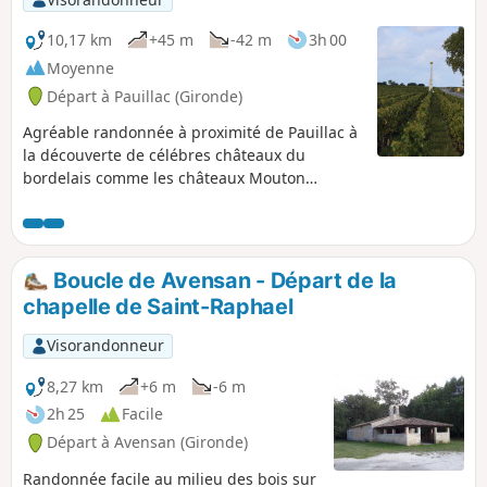
10,17 km
+45 m
-42 m
3h 00
Moyenne
Départ à Pauillac (Gironde)
Agréable randonnée à proximité de Pauillac à
la découverte de célébres châteaux du
bordelais comme les châteaux Mouton
Rothschild, Lafite Rothschild, Pibran et Pontet
Canet. Le parcours très nature longe de belles
parcelles de vignes, des bois dont certains
sont pâturés par des bovins et offre de belles
Boucle de Avensan - Départ de la
surprises architecturales.
chapelle de Saint-Raphael
Visorandonneur
8,27 km
+6 m
-6 m
2h 25
Facile
Départ à Avensan (Gironde)
Randonnée facile au milieu des bois sur