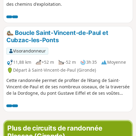
des chemins d'exploitation.
Boucle Saint-Vincent-de-Paul et
Cubzac-les-Ponts
Visorandonneur
11,88 km
+52 m
-52 m
3h 35
Moyenne
Départ à Saint-Vincent-de-Paul (Gironde)
Cette randonnée permet de profiter de l’étang de Saint-
Vincent-de-Paul et de ses nombreux oiseaux, de la traversée
de la Dordogne, du pont Gustave Eiffel et de ses voûtes
impressionnantes, puis d’une jolie boucle dans la commune
de Cubzac-les-Ponts.
Plus de circuits de randonnée
Plassac (Gironde)