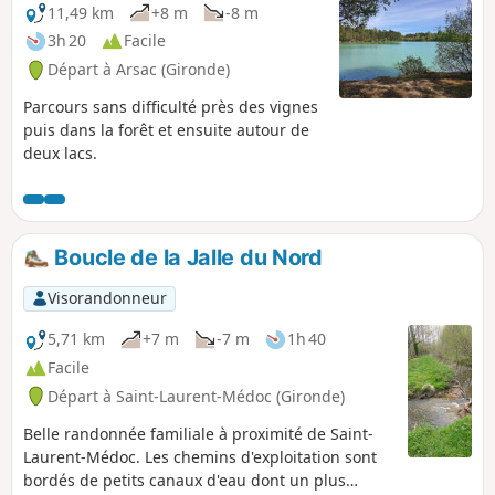
11,49 km
+8 m
-8 m
3h 20
Facile
Départ à Arsac (Gironde)
Parcours sans difficulté près des vignes
puis dans la forêt et ensuite autour de
deux lacs.
Boucle de la Jalle du Nord
Visorandonneur
5,71 km
+7 m
-7 m
1h 40
Facile
Départ à Saint-Laurent-Médoc (Gironde)
Belle randonnée familiale à proximité de Saint-
Laurent-Médoc. Les chemins d'exploitation sont
bordés de petits canaux d'eau dont un plus