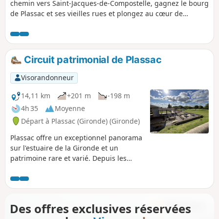
chemin vers Saint-Jacques-de-Compostelle, gagnez le bourg
de Plassac et ses vieilles rues et plongez au cœur de
l’Antiquité en découvrant la villa gallo-romaine ! Rejoignez
la rive de la Gironde, gagnez le port de plaisance et partez
à l’assaut des coteaux. Chemins ombragés, paysages de
vignes, beaux points de vue autour de la Vierge de
Circuit patrimonial de Plassac
Montuzet sont au menu de cette balade !
Visorandonneur
14,11 km
+201 m
-198 m
4h 35
Moyenne
Départ à Plassac (Gironde) (Gironde)
Plassac offre un exceptionnel panorama
sur l'estuaire de la Gironde et un
patrimoine rare et varié. Depuis les
rives et le port de Plassac, vous partez
dans un circuit qui vous mène entre
campagne, lieux d'histoire et
patrimoines historique
Des offres exclusives réservées