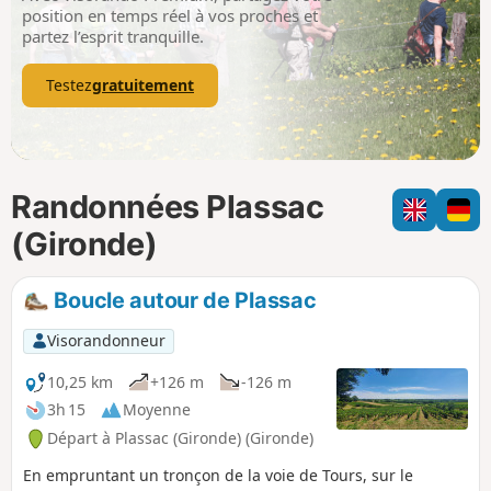
p
position en temps réel à vos proches et
partez l’esprit tranquille.
Testez
gratuitement
Randonnées Plassac
(Gironde)
Boucle autour de Plassac
Visorandonneur
10,25 km
+126 m
-126 m
3h 15
Moyenne
Départ à Plassac (Gironde) (Gironde)
En empruntant un tronçon de la voie de Tours, sur le