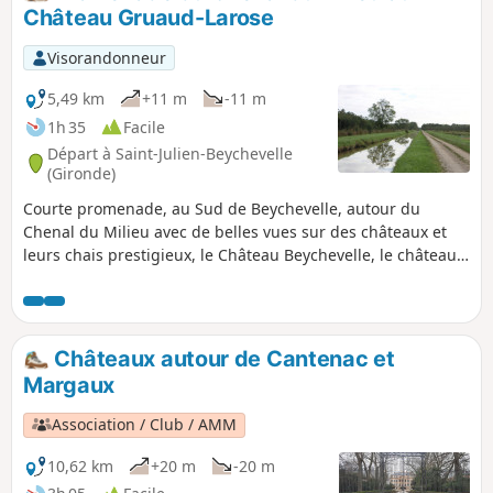
Château Gruaud-Larose
Visorandonneur
5,49 km
+11 m
-11 m
1h 35
Facile
Départ à Saint-Julien-Beychevelle
(Gironde)
Courte promenade, au Sud de Beychevelle, autour du
Chenal du Milieu avec de belles vues sur des châteaux et
leurs chais prestigieux, le Château Beychevelle, le château
Branaire-Ducru et surtout le Château Gruaud-Larose. La
seconde partie du parcours se fait dans le Marais de
Beychevelle. Avertissement : ce circuit traverse des
propriétés viticoles privées, ce qui impose, strictement, de
Châteaux autour de Cantenac et
rester sur les chemins empruntés, sans pénétrer dans les
Margaux
vignes.
Association / Club / AMM
10,62 km
+20 m
-20 m