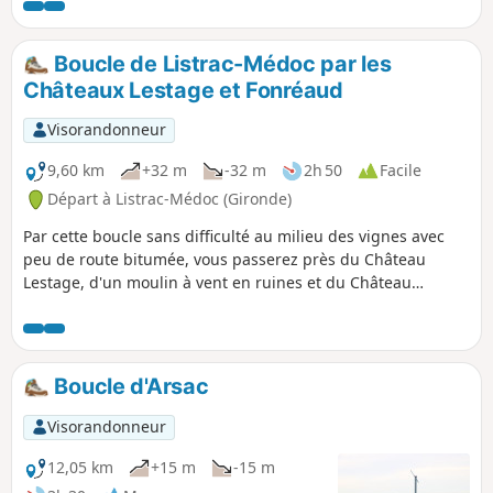
Boucle de Listrac-Médoc par les
Châteaux Lestage et Fonréaud
Visorandonneur
9,60 km
+32 m
-32 m
2h 50
Facile
Départ à Listrac-Médoc (Gironde)
Par cette boucle sans difficulté au milieu des vignes avec
peu de route bitumée, vous passerez près du Château
Lestage, d'un moulin à vent en ruines et du Château
Fonréaud.
Boucle d'Arsac
Visorandonneur
12,05 km
+15 m
-15 m