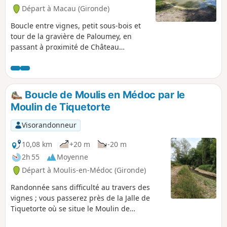
Départ à Macau (Gironde)
Boucle entre vignes, petit sous-bois et
tour de la gravière de Paloumey, en
passant à proximité de Château
Cambon-La-Pelouse, Château Guittot-
Fellonneau, Château Cantemerle,
Château Paloumey. Canards, oies et
poissons à l'Étang de la Gravière à
Boucle de Moulis en Médoc par le
Paloumey.
Moulin de Tiquetorte
Visorandonneur
10,08 km
+20 m
-20 m
2h 55
Moyenne
Départ à Moulis-en-Médoc (Gironde)
Randonnée sans difficulté au travers des
vignes ; vous passerez près de la Jalle de
Tiquetorte où se situe le Moulin de
Tiquetorte. .