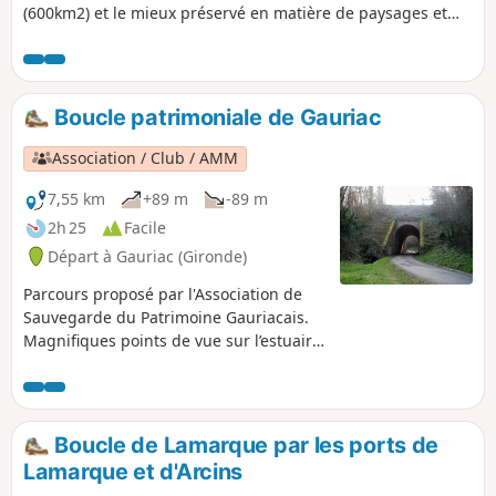
(600km2) et le mieux préservé en matière de paysages et
d’environnement. Bordé par les vignobles du Médoc et des
Côtes de Blaye, cet estuaire abrite de nombreuses îles
habitées ou sauvages à visiter.
Boucle patrimoniale de Gauriac
Association / Club / AMM
7,55 km
+89 m
-89 m
2h 25
Facile
Départ à Gauriac (Gironde)
Parcours proposé par l'Association de
Sauvegarde du Patrimoine Gauriacais.
Magnifiques points de vue sur l’estuaire
de la Gironde, le Bec d’Ambès, l’île du
Nord et le Médoc. Le parcours est
jalonné de belles maisons de capitaines
au long cours, de pêcheurs, de carrelets
Boucle de Lamarque par les ports de
et d’habitats troglodytiques jusqu’au
Lamarque et d'Arcins
petit port de Roque-de-Thau. C'est aussi