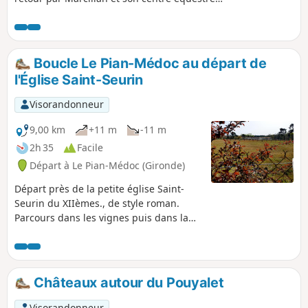
Le parcours en terrain varié et quasiment
plat est favorable à un parcours familial. Il
offre des paysages variés et permet de voir
un bâti traditionnel bien mis en valeur.
Boucle Le Pian-Médoc au départ de
l'Église Saint-Seurin
Visorandonneur
9,00 km
+11 m
-11 m
2h 35
Facile
Départ à Le Pian-Médoc (Gironde)
Départ près de la petite église Saint-
Seurin du XIIèmes., de style roman.
Parcours dans les vignes puis dans la
forêt sans aucune difficulté.
Châteaux autour du Pouyalet
Visorandonneur