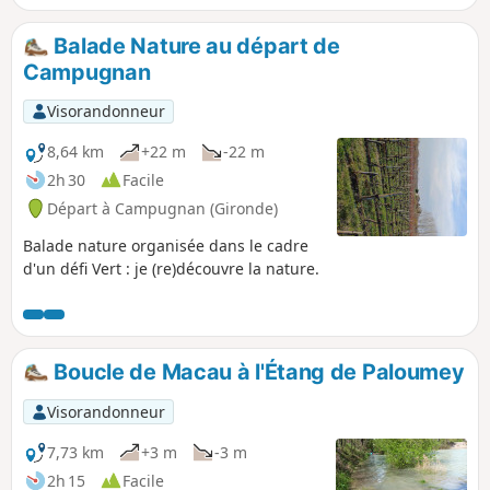
avec présence en sous-étage de morts-bois type aubépine,
épine noire.La flore est constituée de nivéoles d’été et d’iris
Balade Nature au départ de
des marais.
Campugnan
Visorandonneur
8,64 km
+22 m
-22 m
2h 30
Facile
Départ à Campugnan (Gironde)
Balade nature organisée dans le cadre
d'un défi Vert : je (re)découvre la nature.
Boucle de Macau à l'Étang de Paloumey
Visorandonneur
7,73 km
+3 m
-3 m
2h 15
Facile