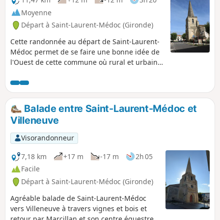
Moyenne
Départ à Saint-Laurent-Médoc (Gironde)
Cette randonnée au départ de Saint-Laurent-
Médoc permet de se faire une bonne idée de
l'Ouest de cette commune où rural et urbain
s'équilibrent. Le parcours essentiellement en
forêt donne une bonne idée des
aménagements réalisés et favorise la
découverte des diverses espèces végétales.
Balade entre Saint-Laurent-Médoc et
Avec un peu de chance, des animaux
Villeneuve
sauvages peuvent être vus (cerf, etc).
Visorandonneur
7,18 km
+17 m
-17 m
2h 05
Facile
Départ à Saint-Laurent-Médoc (Gironde)
Agréable balade de Saint-Laurent-Médoc
vers Villeneuve à travers vignes et bois et
retour par Marcillan et son centre équestre.