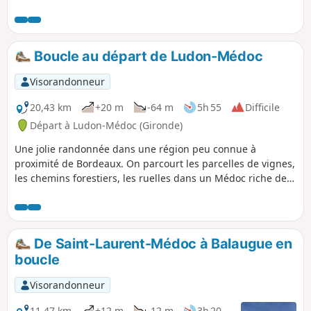
conséquent, la Jalle du Nord. Cette balade
traverse une zone présentant un potentiel
écologique important : les marais situés dans la
partie Est. Ce secteur est classé en zone Natura
Boucle au départ de Ludon-Médoc
2000. L’équilibre écologique est menacé par
l’abandon de la gestion extensive des zones
Visorandonneur
humides au profit d’un développement de la
culture intensive du peuplier.
20,43 km
+20 m
-64 m
5h 55
Difficile
Départ à Ludon-Médoc (Gironde)
Une jolie randonnée dans une région peu connue à
proximité de Bordeaux. On parcourt les parcelles de vignes,
les chemins forestiers, les ruelles dans un Médoc riche de
ses vignobles, de ses forêts et de ses châteaux
De Saint-Laurent-Médoc à Balaugue en
boucle
Visorandonneur
11,47 km
+12 m
-12 m
3h 20