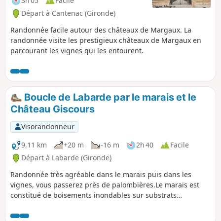
3h 05
Facile
Départ à Cantenac (Gironde)
Randonnée facile autour des châteaux de Margaux. La
randonnée visite les prestigieux châteaux de Margaux en
parcourant les vignes qui les entourent.
Boucle de Labarde par le marais et le
Château Giscours
Visorandonneur
9,11 km
+20 m
-16 m
2h 40
Facile
Départ à Labarde (Gironde)
Randonnée très agréable dans le marais puis dans les
vignes, vous passerez près de palombières.Le marais est
constitué de boisements inondables sur substrats
tourbeux.Ces peuplements sont constitués de saules,
aulnes glutineux, frênes, peupliers, chênes pédonculés,