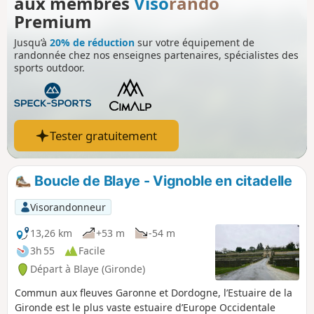
aux membres
Viso
rando
Premium
Jusqu’à
20% de réduction
sur votre équipement de
randonnée chez nos enseignes partenaires, spécialistes des
sports outdoor.
Tester gratuitement
Boucle de Blaye - Vignoble en citadelle
Visorandonneur
13,26 km
+53 m
-54 m
3h 55
Facile
Départ à Blaye (Gironde)
Commun aux fleuves Garonne et Dordogne, l’Estuaire de la
Gironde est le plus vaste estuaire d’Europe Occidentale