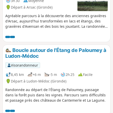
3h 30
Moyenne
Départ à Arsac (Gironde)
Agréable parcours à la découverte des anciennes gravières
d'Arsac, aujourd'hui transformées en lacs et étangs, des
gravières d'Avensan et des bois les jouxtant. La randonnée
se fait sur de bons chemins sablonneux, souples. Elle offre
une variété de paysages et un grand moment de nature
après avoir traversé de paisibles quartiers d'Arsac. Le point
de départ est à proximité de la belle église Saint-Germain.
Boucle autour de l'Étang de Paloumey à
Ludon-Médoc
Visorandonneur
8,45 km
+6 m
-5 m
2h 25
Facile
Départ à Ludon-Médoc (Gironde)
Randonnée au départ de l'Étang de Paloumey, passage
dans la forêt puis dans les vignes. Parcours sans difficultés
et passage près des châteaux de Cantemerle et La Lagune.