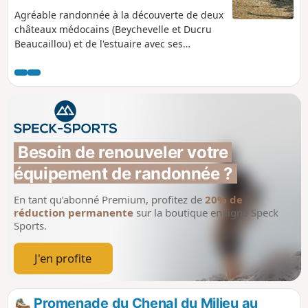
Agréable randonnée à la découverte de deux
châteaux médocains (Beychevelle et Ducru
Beaucaillou) et de l'estuaire avec ses
carrelets. Ce parcours au paysage varié et
d'une longueur modeste peut constituer une
belle promenade familiale.
Besoin de renouveler votre 
équipement de randonnée ?
En tant qu’abonné Premium, profitez de
20% de
réduction permanente
sur la boutique en ligne Speck
Sports.
J'en profite
Promenade du Chenal du Milieu au