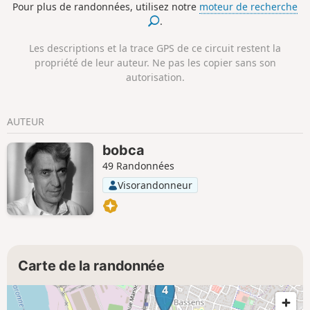
Pour plus de randonnées, utilisez notre
moteur de recherche
de visiter tous les espaces verts dans le
.
cadre d'une randonnée pédestre
raisonnable.La randonnée commence
Les descriptions et la trace GPS de ce circuit restent la
Place des Quinconces, serpente dans
propriété de leur auteur. Ne pas les copier sans son
les beaux quartiers égayés d'espaces
autorisation.
verts fermés la nuit et après le Parc
Marceau, la balade permet de visiter
des quartiers plus populaires et en
AUTEUR
pleine rénovation, Grand-Parc,
Chartrons et Bacalan avec un retour qui
bobca
longe la Garonne.Il est possible de faire
49 Randonnées
cette randonnée à vélo, en faisant
attention aux voitures et en respectant
Visorandonneur
les piétons.
Carte de la randonnée
4