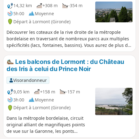
14,32 km
+308 m
-354 m
5h 00
Moyenne
Départ à Lormont (Gironde)
Découvrer les coteaux de la rive droite de la métropole
bordelaise en traversant de nombreux parcs aux multiples
spécificités (lacs, fontaines, bassins). Vous aurez de plus des
vues remarquables sur la rive droite.
Les balcons de Lormont : du Château
des Iris à celui du Prince Noir
Visorandonneur
9,05 km
+158 m
-157 m
3h 00
Moyenne
Départ à Lormont (Gironde)
Dans la métropole bordelaise, circuit
original alliant de magnifiques points
de vue sur la Garonne, les ponts
Chaban-Delmas et d'Aquitaine ainsi que