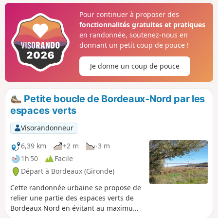
la Cité du Vin et bien plus loin, le tout
Pour continuer à proposer des
en pleine nature, mais aussi un bout du
fonctionnalités gratuites et pratiques
"vieux" Lormont. Attention de nombreux
en randonnée, soutenez-nous en
escaliers (mais en très bon état).
donnant un petit coup de pouce !
Je donne un coup de pouce
Petite boucle de Bordeaux-Nord par les
espaces verts
Visorandonneur
6,39 km
+2 m
-3 m
1h 50
Facile
Départ à Bordeaux (Gironde)
Cette randonnée urbaine se propose de
relier une partie des espaces verts de
Bordeaux Nord en évitant au maximum