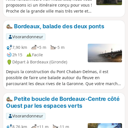
proposons ici un itinéraire conçu pour vous !
Proche de la grande ville mais très verte et
calme, cette balade facile vous délassera,
grâce au TER Bordeaux-Libourne vous
Bordeaux, balade des deux ponts
déposant à la gare de la Gorp. Vous pourrez
par exemple prendre ce TER à la gare de
Visorandonneur
Bordeaux Saint-Jean ou à celle de Cenon
(vérifier les horaires). Au retour, le tram
7,90 km
+5 m
-5 m
(lignes A et C) vous ramènera aisément à
2h 15
Facile
votre point de départ.
Départ à Bordeaux (Gironde)
Depuis la construction du Pont Chaban-Delmas, il est
possible de faire une balade autour du fleuve en
parcourant les deux rives de la Garonne. Que votre marche
soit active ou tranquille, vous découvrirez les plus beaux
panoramas sur le pont Bacalan Bastide (Chaban-Delmas) et
Petite boucle de Bordeaux-Centre côté
sur la Place de la Bourse.
Ouest par les espaces verts
Visorandonneur
8,76 km
+11 m
-11 m