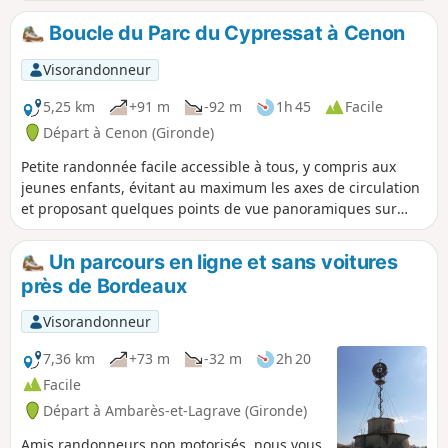
la circulation automobile et en moins de
2 heures. Bordeaux étant très étendue
Boucle du Parc du Cypressat à Cenon
vers le Nord, il est impossible de visiter
tous les espaces verts. La balade
Visorandonneur
urbaine présente une vision assez
complète de Bordeaux, des quartiers
5,25 km
+91 m
-92 m
1h 45
Facile
bourgeois, des quartiers populaires,
Départ à Cenon (Gironde)
des quartiers anciens, des quartiers
Petite randonnée facile accessible à tous, y compris aux
rénovés, des beaux jardins privés, des
jeunes enfants, évitant au maximum les axes de circulation
jardins publics plus ou moins
et proposant quelques points de vue panoramiques sur
accessibles et bien entretenus. Il est
l'agglomération bordelaise. Idéal pour un dimanche après-
possible de faire la balade à vélo en
midi en famille.
faisant attention.
Un parcours en ligne et sans voitures
près de Bordeaux
Visorandonneur
7,36 km
+73 m
-32 m
2h 20
Facile
Départ à Ambarès-et-Lagrave (Gironde)
Amis randonneurs non motorisés, nous vous