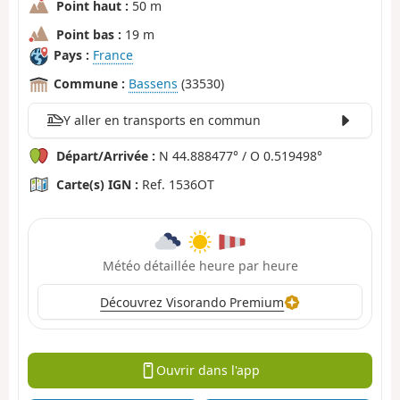
Point haut :
50 m
Point bas :
19 m
Pays :
France
Commune :
Bassens
(33530)
Y aller en transports en commun
Départ/Arrivée :
N 44.888477° / O 0.519498°
Carte(s) IGN :
Ref. 1536OT
Météo détaillée heure par heure
Découvrez Visorando Premium
Ouvrir dans l'app