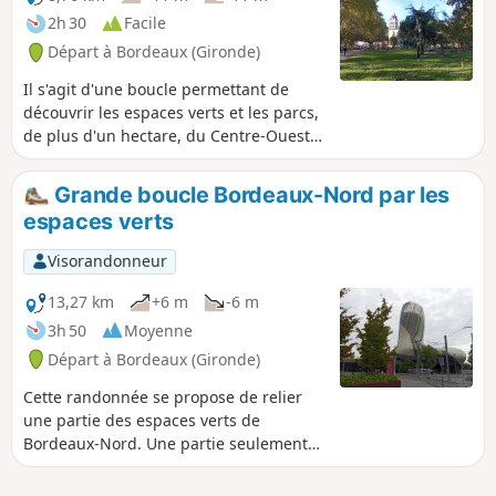
2h 30
Facile
Départ à Bordeaux (Gironde)
Il s'agit d'une boucle permettant de
découvrir les espaces verts et les parcs,
de plus d'un hectare, du Centre-Ouest
de Bordeaux. Comme dans beaucoup de
villes, le secteur Ouest est privilégié car
Grande boucle Bordeaux-Nord par les
l'air, venant de la mer, est sensé être
espaces verts
plus sain. De ce côté de Bordeaux,
beaucoup de belles maisons
Visorandonneur
agrémentées de jardins particuliers et
les parcs publics, bien entretenus, sont
13,27 km
+6 m
-6 m
fermés la nuit.Itinéraire faisable en
3h 50
Moyenne
vélo, en faisant attention.
Départ à Bordeaux (Gironde)
Cette randonnée se propose de relier
une partie des espaces verts de
Bordeaux-Nord. Une partie seulement
parce que Bordeaux s'étend très loin
dans le Nord et qu'il parait compliqué