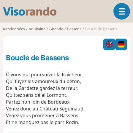
V
O
i
u
s
v
o
Randonnées
Aquitaine
Gironde
Bassens
Boucle de Bassens
r
r
i
a
r
n
l
d
Boucle de Bassens
a
o
n
a
Ô vous qui poursuivez la fraîcheur !
v
Qui fuyez les amoureux du béton,
i
De la Gardette gardez la terreur,
g
Quittez sans délai Lormont,
a
t
Partez non loin de Bordeaux,
i
Venez donc au Château Seguinaud,
o
Venez vous promener à Bassens
n
Et ne manquez pas le parc Rozin.