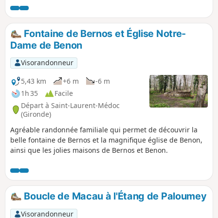
bordure de chemins. Ce parcours, très nature,
est particulièrement paisible et permet de jouer
à saute mouton entre deux petits cours d'eau le
Fontaine de Bernos et Église Notre-
Maynon et le Peybaron. Par sa longueur modéré
Dame de Benon
il constitue une promenade familiale avec de
grands enfants.
Visorandonneur
5,43 km
+6 m
-6 m
1h 35
Facile
Départ à Saint-Laurent-Médoc
(Gironde)
Agréable randonnée familiale qui permet de découvrir la
belle fontaine de Bernos et la magnifique église de Benon,
ainsi que les jolies maisons de Bernos et Benon.
Boucle de Macau à l'Étang de Paloumey
Visorandonneur