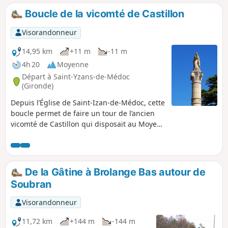
ou encore le Château Peylaby. Ce secteur est également
Boucle de la vicomté de Castillon
riche d'une belle biodiversité : flore, faune, papillons,
oiseaux, etc.
Visorandonneur
14,95 km
+11 m
-11 m
4h 20
Moyenne
Départ à Saint-Yzans-de-Médoc
(Gironde)
Depuis l’Église de Saint-Izan-de-Médoc, cette
boucle permet de faire un tour de l’ancien
vicomté de Castillon qui disposait au Moyen-
Âge du privilège et de l’exclusivité du
commerce du vin depuis le Médoc vers
l’Angleterre. Elle vous permettra d’apprécier
les spécificités naturelles de cette portion du
De la Gâtine à Brolange Bas autour de
Médoc.
Soubran
Visorandonneur
11,72 km
+144 m
-144 m