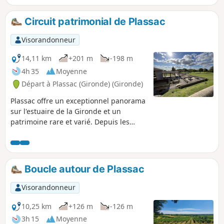
belle promenade familiale.
Circuit patrimonial de Plassac
Visorandonneur
14,11 km
+201 m
-198 m
4h 35
Moyenne
Départ à Plassac (Gironde) (Gironde)
Plassac offre un exceptionnel panorama
sur l'estuaire de la Gironde et un
patrimoine rare et varié. Depuis les
rives et le port de Plassac, vous partez
dans un circuit qui vous mène entre
campagne, lieux d'histoire et
patrimoines historique
Boucle autour de Plassac
Visorandonneur
10,25 km
+126 m
-126 m
3h 15
Moyenne