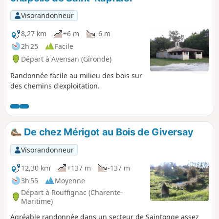
Visorandonneur
8,27 km
+6 m
-6 m
2h 25
Facile
Départ à Avensan (Gironde)
Randonnée facile au milieu des bois sur
des chemins d'exploitation.
De chez Mérigot au Bois de Giversay
Visorandonneur
12,30 km
+137 m
-137 m
3h 55
Moyenne
Départ à Rouffignac (Charente-
Maritime)
Agréable randonnée dans un secteur de Saintonge assez