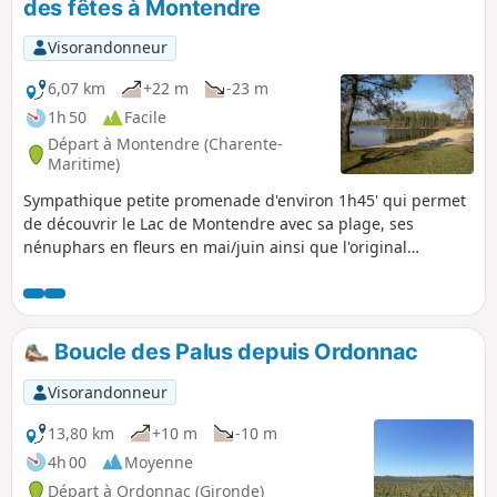
des fêtes à Montendre
Visorandonneur
6,07 km
+22 m
-23 m
1h 50
Facile
Départ à Montendre (Charente-
Maritime)
Sympathique petite promenade d'environ 1h45' qui permet
de découvrir le Lac de Montendre avec sa plage, ses
nénuphars en fleurs en mai/juin ainsi que l'original
bâtiment d'accueil du parc des labyrinthes Mysterra, le tout
au milieu de la pinède.
Boucle des Palus depuis Ordonnac
Visorandonneur
13,80 km
+10 m
-10 m
4h 00
Moyenne
Départ à Ordonnac (Gironde)