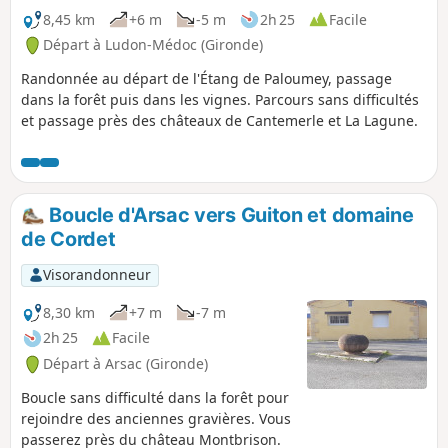
8,45 km
+6 m
-5 m
2h 25
Facile
Départ à Ludon-Médoc (Gironde)
Randonnée au départ de l'Étang de Paloumey, passage
dans la forêt puis dans les vignes. Parcours sans difficultés
et passage près des châteaux de Cantemerle et La Lagune.
Boucle d'Arsac vers Guiton et domaine
de Cordet
Visorandonneur
8,30 km
+7 m
-7 m
2h 25
Facile
Départ à Arsac (Gironde)
Boucle sans difficulté dans la forêt pour
rejoindre des anciennes gravières. Vous
passerez près du château Montbrison.