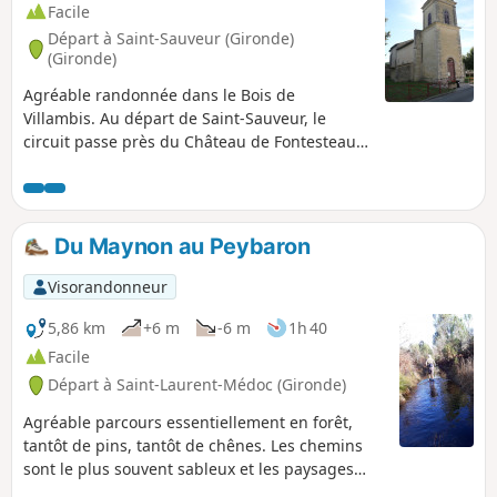
Facile
Départ à Saint-Sauveur (Gironde)
(Gironde)
Agréable randonnée dans le Bois de
Villambis. Au départ de Saint-Sauveur, le
circuit passe près du Château de Fontesteau
et son étang, et va jusqu'aux vignes en face
l'ESAT de Villambis. Une partie du parcours
est commune à l'aller et au retour dans le Bois
de Villambis, mais ensuite le circuit s'en
Du Maynon au Peybaron
écarte pour découvrir une autre partie de
cette zone boisée.
Visorandonneur
5,86 km
+6 m
-6 m
1h 40
Facile
Départ à Saint-Laurent-Médoc (Gironde)
Agréable parcours essentiellement en forêt,
tantôt de pins, tantôt de chênes. Les chemins
sont le plus souvent sableux et les paysages
assez variés avec assez souvent des fougères en