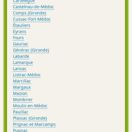
Cartelègue
Castelnau-de-Médoc
Comps (Gironde)
Cussac-Fort-Médoc
Étauliers
Eyrans
Fours
Gauriac
Générac (Gironde)
Labarde
Lamarque
Lansac
Listrac-Médoc
Marcillac
Margaux
Mazion
Mombrier
Moulis-en-Médoc
Pauillac
Plassac (Gironde)
Prignac-et-Marcamps
Pugnac