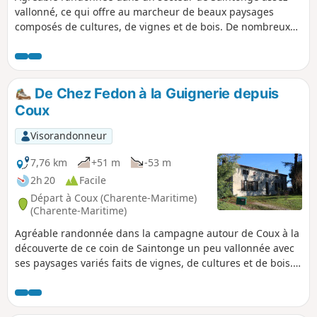
vallonné, ce qui offre au marcheur de beaux paysages
composés de cultures, de vignes et de bois. De nombreux
ruisseaux intermittents émaillent ce circuit, ainsi que de
nombreuses sources. Pour les amateurs, de beaux
exemples du patrimoine bâti sont également à admirer
dont d'anciennes fermes.
De Chez Fedon à la Guignerie depuis
Coux
Visorandonneur
7,76 km
+51 m
-53 m
2h 20
Facile
Départ à Coux (Charente-Maritime)
(Charente-Maritime)
Agréable randonnée dans la campagne autour de Coux à la
découverte de ce coin de Saintonge un peu vallonnée avec
ses paysages variés faits de vignes, de cultures et de bois.
C'est un endroit très nature malgré les hameaux
disséminés. De beaux exemples du patrimoine bâti émaille
le parcours.