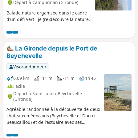
Départ à Campugnan (Gironde)
Balade nature organisée dans le cadre
d'un défi Vert : je (re)découvre la nature.
La Gironde depuis le Port de
Beychevelle
Visorandonneur
6,09 km
+11 m
-11 m
1h 45
Facile
Départ à Saint-Julien-Beychevelle
(Gironde)
Agréable randonnée à la découverte de deux
châteaux médocains (Beychevelle et Ducru
Beaucaillou) et de l'estuaire avec ses
carrelets. Ce parcours au paysage varié et
d'une longueur modeste peut constituer une