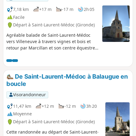
culture intensive du peuplier.
7,18 km
+17 m
-17 m
2h 05
Facile
Départ à Saint-Laurent-Médoc (Gironde)
Agréable balade de Saint-Laurent-Médoc
vers Villeneuve à travers vignes et bois et
retour par Marcillan et son centre équestre.
Le parcours en terrain varié et quasiment
plat est favorable à un parcours familial. Il
offre des paysages variés et permet de voir
un bâti traditionnel bien mis en valeur.
De Saint-Laurent-Médoc à Balaugue en
boucle
Visorandonneur
11,47 km
+12 m
-12 m
3h 20
Moyenne
Départ à Saint-Laurent-Médoc (Gironde)
Cette randonnée au départ de Saint-Laurent-