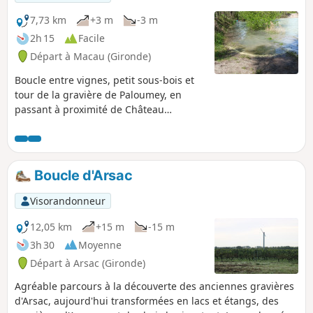
7,73 km
+3 m
-3 m
2h 15
Facile
Départ à Macau (Gironde)
Boucle entre vignes, petit sous-bois et
tour de la gravière de Paloumey, en
passant à proximité de Château
Cambon-La-Pelouse, Château Guittot-
Fellonneau, Château Cantemerle,
Château Paloumey. Canards, oies et
poissons à l'Étang de la Gravière à
Boucle d'Arsac
Paloumey.
Visorandonneur
12,05 km
+15 m
-15 m
3h 30
Moyenne
Départ à Arsac (Gironde)
Agréable parcours à la découverte des anciennes gravières
d'Arsac, aujourd'hui transformées en lacs et étangs, des