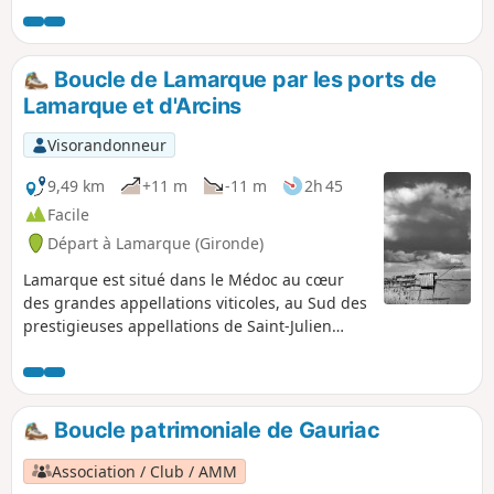
seconde partie du parcours se fait dans le Marais de
Beychevelle. Avertissement : ce circuit traverse des
propriétés viticoles privées, ce qui impose, strictement, de
Boucle de Lamarque par les ports de
rester sur les chemins empruntés, sans pénétrer dans les
Lamarque et d'Arcins
vignes.
Visorandonneur
9,49 km
+11 m
-11 m
2h 45
Facile
Départ à Lamarque (Gironde)
Lamarque est situé dans le Médoc au cœur
des grandes appellations viticoles, au Sud des
prestigieuses appellations de Saint-Julien
Beychevelle et Pauillac, et à moins de 10km au
Nord de Margaux. La particularité de ce
village est d'avoir un point culminant sur la
presqu’île médocaine. En effet le dôme de
Boucle patrimoniale de Gauriac
l'église perché à 35m offre une vue unique et
imprenable sur le territoire des grands vins.
Association / Club / AMM