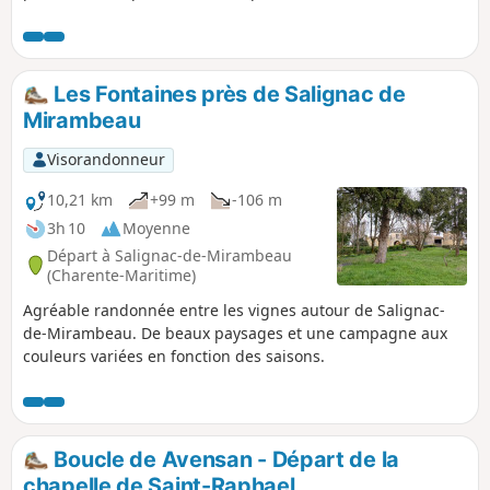
peu marqués susceptibles de surprendre les randonneurs
peu aguerris à la lecture de carte et de paysage. C'est
expérience unique pour les amateurs de marche hors des
sentiers balisés.
Les Fontaines près de Salignac de
Mirambeau
Visorandonneur
10,21 km
+99 m
-106 m
3h 10
Moyenne
Départ à Salignac-de-Mirambeau
(Charente-Maritime)
Agréable randonnée entre les vignes autour de Salignac-
de-Mirambeau. De beaux paysages et une campagne aux
couleurs variées en fonction des saisons.
Boucle de Avensan - Départ de la
chapelle de Saint-Raphael