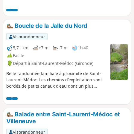
Rothschild, Lafite Rothschild, Pibran et Pontet
Canet. Le parcours très nature longe de belles
parcelles de vignes, des bois dont certains
sont pâturés par des bovins et offre de belles
Boucle de la Jalle du Nord
surprises architecturales.
Visorandonneur
5,71 km
+7 m
-7 m
1h 40
Facile
Départ à Saint-Laurent-Médoc (Gironde)
Belle randonnée familiale à proximité de Saint-
Laurent-Médoc. Les chemins d'exploitation sont
bordés de petits canaux d'eau dont un plus
conséquent, la Jalle du Nord. Cette balade
traverse une zone présentant un potentiel
écologique important : les marais situés dans la
partie Est. Ce secteur est classé en zone Natura
Balade entre Saint-Laurent-Médoc et
2000. L’équilibre écologique est menacé par
Villeneuve
l’abandon de la gestion extensive des zones
humides au profit d’un développement de la
Visorandonneur