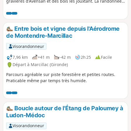
gravières d'Avensan et des bois les jouxtant. La randonnée
se fait sur de bons chemins sablonneux, souples. Elle offre
une variété de paysages et un grand moment de nature
après avoir traversé de paisibles quartiers d'Arsac. Le point
de départ est à proximité de la belle église Saint-Germain.
Entre bois et vigne depuis l'Aérodrome
de Montendre-Marcillac
Visorandonneur
7,96 km
+41 m
-42 m
2h 25
Facile
Départ à Marcillac (Gironde)
Parcours agréable sur piste forestière et petites routes.
Praticable même par temps très humide.
Boucle autour de l'Étang de Paloumey à
Ludon-Médoc
Visorandonneur