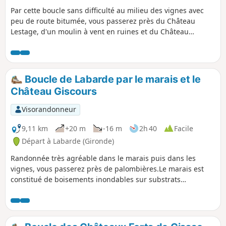
Par cette boucle sans difficulté au milieu des vignes avec
peu de route bitumée, vous passerez près du Château
Lestage, d'un moulin à vent en ruines et du Château
Fonréaud.
Boucle de Labarde par le marais et le
Château Giscours
Visorandonneur
9,11 km
+20 m
-16 m
2h 40
Facile
Départ à Labarde (Gironde)
Randonnée très agréable dans le marais puis dans les
vignes, vous passerez près de palombières.Le marais est
constitué de boisements inondables sur substrats
tourbeux.Ces peuplements sont constitués de saules,
aulnes glutineux, frênes, peupliers, chênes pédonculés,
avec présence en sous-étage de morts-bois type aubépine,
épine noire.La flore est constituée de nivéoles d’été et d’iris