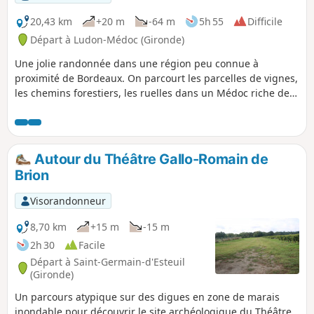
20,43 km
+20 m
-64 m
5h 55
Difficile
Départ à Ludon-Médoc (Gironde)
Une jolie randonnée dans une région peu connue à
proximité de Bordeaux. On parcourt les parcelles de vignes,
les chemins forestiers, les ruelles dans un Médoc riche de
ses vignobles, de ses forêts et de ses châteaux
Autour du Théâtre Gallo-Romain de
Brion
Visorandonneur
8,70 km
+15 m
-15 m
2h 30
Facile
Départ à Saint-Germain-d'Esteuil
(Gironde)
Un parcours atypique sur des digues en zone de marais
inondable pour découvrir le site archéologique du Théâtre