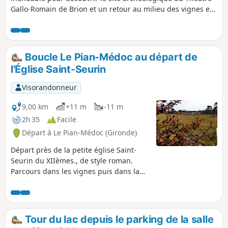
Gallo-Romain de Brion et un retour au milieu des vignes et
de petits bois. Ce secteur avec des habitats sur les collines
et buttes offre de beaux paysages.
Boucle Le Pian-Médoc au départ de
l'Église Saint-Seurin
Visorandonneur
9,00 km
+11 m
-11 m
2h 35
Facile
Départ à Le Pian-Médoc (Gironde)
Départ près de la petite église Saint-
Seurin du XIIèmes., de style roman.
Parcours dans les vignes puis dans la
forêt sans aucune difficulté.
Tour du lac depuis le parking de la salle