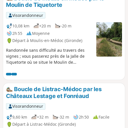
Moulin de Tiquetorte
Visorandonneur
10,08 km
+20 m
-20 m
2h 55
Moyenne
Départ à Moulis-en-Médoc (Gironde)
Randonnée sans difficulté au travers des
vignes ; vous passerez près de la Jalle de
Tiquetorte où se situe le Moulin de
Tiquetorte. .
Boucle de Listrac-Médoc par les
Châteaux Lestage et Fonréaud
Visorandonneur
9,60 km
+32 m
-32 m
2h 50
Facile
Départ à Listrac-Médoc (Gironde)