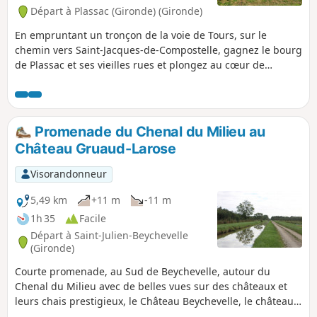
Départ à Plassac (Gironde) (Gironde)
En empruntant un tronçon de la voie de Tours, sur le
chemin vers Saint-Jacques-de-Compostelle, gagnez le bourg
de Plassac et ses vieilles rues et plongez au cœur de
l’Antiquité en découvrant la villa gallo-romaine ! Rejoignez
la rive de la Gironde, gagnez le port de plaisance et partez
à l’assaut des coteaux. Chemins ombragés, paysages de
vignes, beaux points de vue autour de la Vierge de
Promenade du Chenal du Milieu au
Montuzet sont au menu de cette balade !
Château Gruaud-Larose
Visorandonneur
5,49 km
+11 m
-11 m
1h 35
Facile
Départ à Saint-Julien-Beychevelle
(Gironde)
Courte promenade, au Sud de Beychevelle, autour du
Chenal du Milieu avec de belles vues sur des châteaux et
leurs chais prestigieux, le Château Beychevelle, le château
Branaire-Ducru et surtout le Château Gruaud-Larose. La