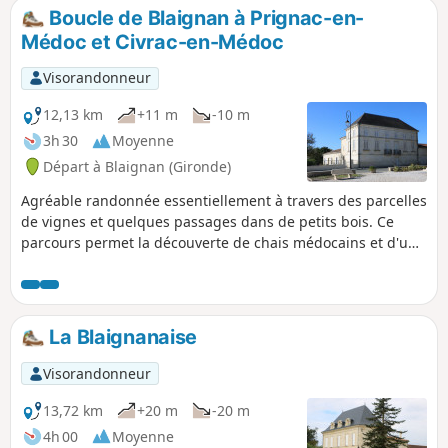
Boucle de Blaignan à Prignac-en-
Médoc et Civrac-en-Médoc
Visorandonneur
12,13 km
+11 m
-10 m
3h 30
Moyenne
Départ à Blaignan (Gironde)
Agréable randonnée essentiellement à travers des parcelles
de vignes et quelques passages dans de petits bois. Ce
parcours permet la découverte de chais médocains et d'un
riche patrimoine bâti ancien tant religieux (église, croix de
mission, calvaires) que civil (maisons, pigeonniers, etc.).
La Blaignanaise
Visorandonneur
13,72 km
+20 m
-20 m
4h 00
Moyenne