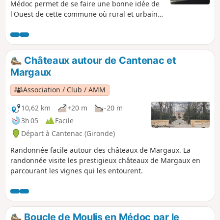
Médoc permet de se faire une bonne idée de
l'Ouest de cette commune où rural et urbain
s'équilibrent. Le parcours essentiellement en
forêt donne une bonne idée des
aménagements réalisés et favorise la
découverte des diverses espèces végétales.
Châteaux autour de Cantenac et
Avec un peu de chance, des animaux
Margaux
sauvages peuvent être vus (cerf, etc).
Association / Club / AMM
10,62 km
+20 m
-20 m
3h 05
Facile
Départ à Cantenac (Gironde)
Randonnée facile autour des châteaux de Margaux. La
randonnée visite les prestigieux châteaux de Margaux en
parcourant les vignes qui les entourent.
Boucle de Moulis en Médoc par le