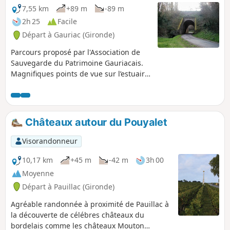
7,55 km
+89 m
-89 m
2h 25
Facile
Départ à Gauriac (Gironde)
Parcours proposé par l'Association de
Sauvegarde du Patrimoine Gauriacais.
Magnifiques points de vue sur l’estuaire
de la Gironde, le Bec d’Ambès, l’île du
Nord et le Médoc. Le parcours est
jalonné de belles maisons de capitaines
au long cours, de pêcheurs, de carrelets
Châteaux autour du Pouyalet
et d’habitats troglodytiques jusqu’au
petit port de Roque-de-Thau. C'est aussi
Visorandonneur
la traversée d'un espace boisé protégé,
le château de Thau et l'église... 17
10,17 km
+45 m
-42 m
3h 00
pupitres informent les promeneurs sur
Moyenne
les sites et ouvrages rencontrés.
Départ à Pauillac (Gironde)
Agréable randonnée à proximité de Pauillac à
la découverte de célébres châteaux du
bordelais comme les châteaux Mouton