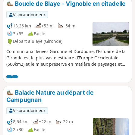
Boucle de Blaye - Vignoble en citadelle
p
Visorandonneur
13,26 km
+53 m
-54 m
3h 55
Facile
Départ à Blaye (Gironde)
Commun aux fleuves Garonne et Dordogne, l’Estuaire de la
Gironde est le plus vaste estuaire d’Europe Occidentale
(600km2) et le mieux préservé en matière de paysages et
d’environnement. Bordé par les vignobles du Médoc et des
Côtes de Blaye, cet estuaire abrite de nombreuses îles
habitées ou sauvages à visiter.
Balade Nature au départ de
Campugnan
Visorandonneur
8,64 km
+22 m
-22 m
2h 30
Facile