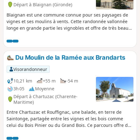
Départ à Blaignan (Gironde)
Blaignan est une commune connue pour ses paysages de
vignes et ses moulins à vents. Cette randonnée vallonnée
longe en grande partie les vignobles et offre de très beaux
points de vue panoramiques.
Du Moulin de la Ramée aux Brandarts
Visorandonneur
10,21 km
+55 m
-54 m
3h 05
Moyenne
Départ à Chartuzac (Charente-
Maritime)
Entre Chartuzac et Rouffignac, une balade, en terre de
Saintonge, partagée entre les vignes et les bois comme
celui du Bois Pinier ou du Grand Bois. Ce parcours offre de
belles vues sur une campagne apaisée, et permet de voir
quelques beaux exemples du patrimoine bâti.