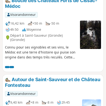
Boucle des Châteaux Forts de Cissac-
des marais.
Médoc
Visorandonneur
16,42 km
+50 m
-50 m
4h 50
Moyenne
Départ à Saint-Sauveur (Gironde)
(Gironde)
Connu pour ses vignobles et ses vins, le
Médoc est une terre d'histoire qui puise son
origine dans des temps très reculés. Cette
randonnée permet d'aller à la découverte
des forteresses médiévales de ce territoire.
Depuis la commune de Saint-Sauveur, vous
traverserez le vignoble du Médoc à
Autour de Saint-Sauveur et de Château
destination des châteaux du Breuil, de
Fontesteau
Lamothe-Cissac et de Fontesteau. Ces trois
propriétés puisent leur origine au milieu du
Visorandonneur
Moyen Âge mais plus encore.
9,40 km
+8 m
-8 m
2h 45