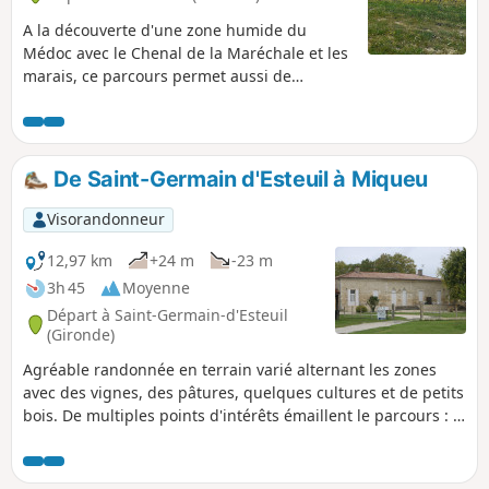
A la découverte d'une zone humide du
Médoc avec le Chenal de la Maréchale et les
marais, ce parcours permet aussi de
découvrir un beau patrimoine bâti, par
exemple, l'église d'Ordonnac, l'ancienne
porte du presbytère, d'anciens moulins à
vent, et le Château Coufran.
De Saint-Germain d'Esteuil à Miqueu
Visorandonneur
12,97 km
+24 m
-23 m
3h 45
Moyenne
Départ à Saint-Germain-d'Esteuil
(Gironde)
Agréable randonnée en terrain varié alternant les zones
avec des vignes, des pâtures, quelques cultures et de petits
bois. De multiples points d'intérêts émaillent le parcours : le
site archéologique de Brion, de belles demeures témoins
d'un riche patrimoine bâti, des domaines viticoles comme le
Château Hauterive, Brie, Château Livran, Château Castéra