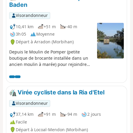
Un petit coin de paradis, idéal pour une
Baden
balade familiale.
Visorandonneur
10,41 km
+51 m
-40 m
3h 05
Moyenne
Départ à Arradon (Morbihan)
Depuis le Moulin de Pomper (petite
boutique de brocante installée dans un
ancien moulin à marée) pour rejoindre
jusqu'à Larmor-baden. Une grande partie
des chemins seront des sentiers côtiers
(GR®34). Vue sur la côte et les îles du
golfe.
Virée cycliste dans la Ria d'Etel
Visorandonneur
37,14 km
+91 m
-94 m
2 jours
Facile
Départ à Locoal-Mendon (Morbihan)