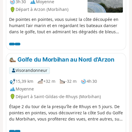
devant la beauté d’un tel paysage.
3h 30
Moyenne
Départ à Arzon (Morbihan)
De pointes en pointes, vous suivez la côte découpée en
humant l'air marin et en regardant les bateaux danser
dans le golfe, tout en admirant les dégradés de bleus
changeant au gré de la lumière. En chemin vous
découvrez l'ancien moulin à marée de Pen Castel et le
Cairn de Petit Mont avant d'arriver à Arzon, petite
commune bretonne située entre le Golfe du Morbihan et
Golfe du Morbihan au Nord d'Arzon
l'océan, à l'extrémité de la Presqu'Île de Rhuys.
Visorandonneur
15,39 km
+32 m
-32 m
4h 30
Moyenne
Départ à Saint-Gildas-de-Rhuys (Morbihan)
Étape 2 du tour de la presqu'île de Rhuys en 5 jours. De
pointes en pointes, vous découvrirez la côte Sud du Golfe
du Morbihan, vous profiterez des vues, entre autres, sur
l'Île aux Moines, l'Île d'Ars et l'entrée du golfe, en
traversant des villages typiques, et en découvrant le