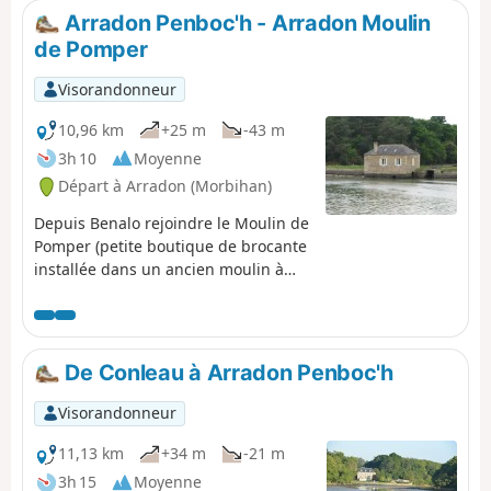
l'Île de Berder.
Arradon Penboc'h - Arradon Moulin
de Pomper
Visorandonneur
10,96 km
+25 m
-43 m
3h 10
Moyenne
Départ à Arradon (Morbihan)
Depuis Benalo rejoindre le Moulin de
Pomper (petite boutique de brocante
installée dans un ancien moulin à
marée). Nous suivrons en totalité des
sentiers côtiers (GR®34, tour du
golfe du Morbihan). Vue sur la côte
et les îles du golfe: Arz, Drenec,
De Conleau à Arradon Penboc'h
Logodec, aux Moines, d'Irus.
Visorandonneur
11,13 km
+34 m
-21 m
3h 15
Moyenne