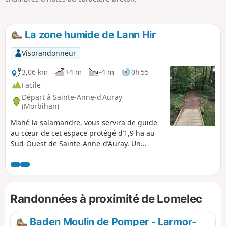
La zone humide de Lann Hir
Visorandonneur
3,06 km
+4 m
-4 m
0h 55
Facile
Départ à Sainte-Anne-d'Auray
(Morbihan)
Mahé la salamandre, vous servira de guide
au cœur de cet espace protégé d’1,9 ha au
Sud-Ouest de Sainte-Anne-d’Auray. Un
circuit de sensibilisation sur la biodiversité
saintannoise, parmi les landes, la saulaie,
une mosaïque de chênaies-saulaie, de
bouleaux et de pins. Un habitat propice aux
Randonnées à proximité de Lomelec
amphibiens, reptiles et oiseaux que vous
pourrez observer au détour d'un circuit
réalisé de copaux de bois et de passerelles.
Baden Moulin de Pomper - Larmor-