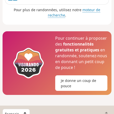
riche patrimoine mégalithique.
Pour plus de randonnées, utilisez notre
moteur de
recherche
.
Pour continuer à proposer
des
fonctionnalités
gratuites et pratiques
en
randonnée, soutenez-nous
en donnant un petit coup
de pouce !
Je donne un coup de
pouce
C