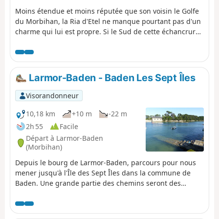
Moins étendue et moins réputée que son voisin le Golfe
du Morbihan, la Ria d'Etel ne manque pourtant pas d'un
charme qui lui est propre. Si le Sud de cette échancrure
maritime, cernée par les terres, est mieux connue, avec
les sites de la Barre, qui en condamne souvent l'accès,
ou la très photogénique maisonnette de Nichtarger, face
à l'Île de Saint-Cado, le Nord de la ria est, lui, beaucoup
Larmor-Baden - Baden Les Sept Îles
plus sauvage et secret. Dans ce lieu où l'eau épouse la
terre, à moins que ce ne soit les landes qui enlacent la
Visorandonneur
mer, il est courant de devoir s'arrêter devant l'inattendu
du paysage. Les deux étapes de ce circuit suivent les
10,18 km
+10 m
-22 m
petites routes qui pénètrent au cœur de ce paysage si
2h 55
Facile
changeant. Au départ du bourg de Mendon, elles
Départ à Larmor-Baden
peuvent s'additionner pour ne former qu'un seul circuit
(Morbihan)
à parcourir sur la journée.
Depuis le bourg de Larmor-Baden, parcours pour nous
mener jusqu'à l'Île des Sept Îles dans la commune de
Baden. Une grande partie des chemins seront des
sentiers côtiers (GR®34). Vue sur la côte, l'entrée du
golfe et les îles (Île aux Moines, Île de Berder, Île de
Gavrinis). Possibilité d'ajouter à ce parcours le tour de