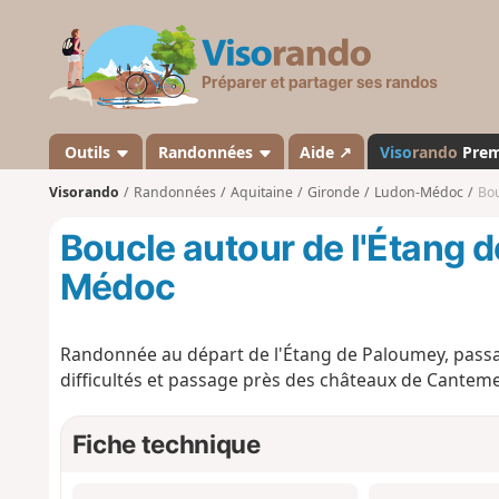
V
i
s
o
r
a
Outils
Randonnées
Aide ↗
Viso
rando
Pre
n
Visorando
Randonnées
Aquitaine
Gironde
Ludon-Médoc
Bou
d
o
Boucle autour de l'Étang 
Médoc
Randonnée au départ de l'Étang de Paloumey, passag
difficultés et passage près des châteaux de Canteme
Fiche technique