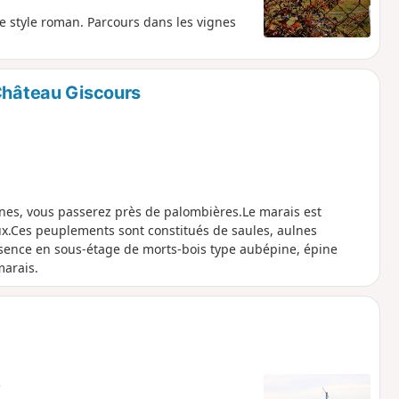
de style roman. Parcours dans les vignes
 Château Giscours
nes, vous passerez près de palombières.Le marais est
x.Ces peuplements sont constitués de saules, aulnes
ésence en sous-étage de morts-bois type aubépine, épine
marais.
e