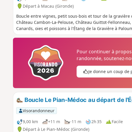
Départ à Macau (Gironde)
Boucle entre vignes, petit sous-bois et tour de la gravièr
Château Cambon-La-Pelouse, Château Guittot-Fellonneau,
Canards, oies et poissons à l'Étang de la Gravière à Palou
Pour continuer à propo
randonnée, soutenez-nou
Je donne un coup de 
Boucle Le Pian-Médoc au départ de l'Ég
Visorandonneur
9,00 km
+11 m
-11 m
2h 35
Facile
Départ à Le Pian-Médoc (Gironde)