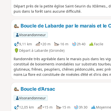
Départ près de la petite église Saint-Seurin du XIIèmes., 
puis dans la forêt sans aucune difficulté.
Boucle de Labarde par le marais et le
Visorandonneur
9,11 km
+20 m
-16 m
2h 40
Facile
Départ à Labarde (Gironde)
Randonnée très agréable dans le marais puis dans les vig
constitué de boisements inondables sur substrats tourbeu
glutineux, frênes, peupliers, chênes pédonculés, avec pr
noire.La flore est constituée de nivéoles d’été et d’iris des 
Boucle d'Arsac
Visorandonneur
12,05 km
+15 m
-15 m
3h 30
Moyenn