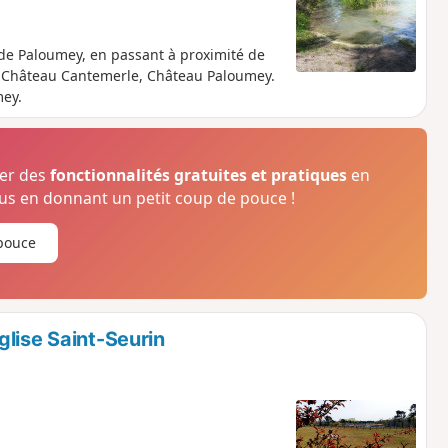
e de Paloumey, en passant à proximité de
 Château Cantemerle, Château Paloumey.
mey.
ser des
fonctionnalités gratuites et pratiques
en
s en donnant un petit coup de pouce !
pouce
lise Saint-Seurin