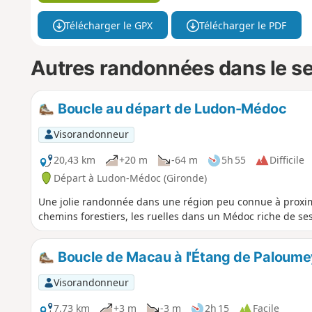
Télécharger le GPX
Télécharger le PDF
Autres randonnées dans le s
Boucle au départ de Ludon-Médoc
Visorandonneur
20,43 km
+20 m
-64 m
5h 55
Difficile
Départ à Ludon-Médoc (Gironde)
Une jolie randonnée dans une région peu connue à proximi
chemins forestiers, les ruelles dans un Médoc riche de ses
Boucle de Macau à l'Étang de Paloume
Visorandonneur
7,73 km
+3 m
-3 m
2h 15
Facile