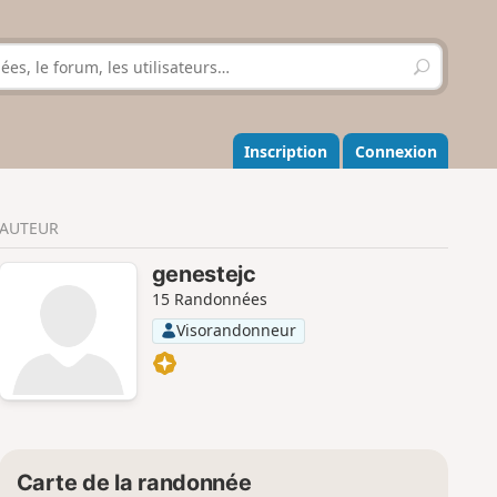
R
e
c
h
e
Inscription
Connexion
r
c
h
AUTEUR
e
r
genestejc
15 Randonnées
Visorandonneur
Carte de la randonnée