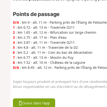
Points de passage
D/A
: km 0 - alt. 11 m - Parking près de l'Étang de Paloume
1
: km 0.72 - alt. 13 m - Traversée D211
2
: km 1.65 - alt. 12 m - Bifurcation sur large chemin
3
: km 2.75 - alt. 17 m - Plan d'eau
4
: km 3.87 - alt. 11 m - Traversée D211
5
: km 4.8 - alt. 11 m - Traversée de la D2
6
: km 5.2 - alt. 11 m - Coin du bac de décantation
7
: km 6.77 - alt. 13 m - Moulin du Puy
8
: km 7.52 - alt. 10 m - Château de la Lagune
D/A
: km 8.45 - alt. 12 m - Parking près de l'Étang de Palo
Soyez toujours prudent et prévoyant lors d'une randonnée. 
tenus responsables en cas d'accident ou de désagrément q
Ouvrir dans l'app