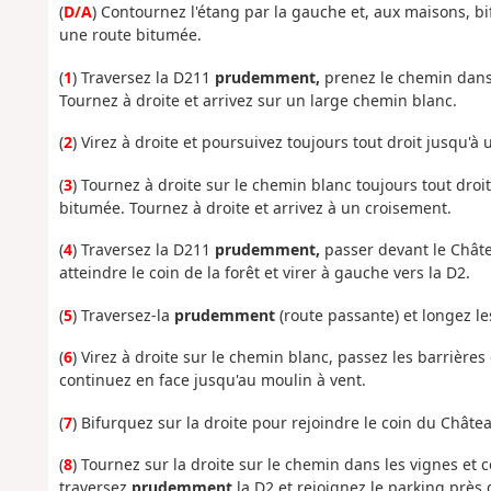
(
D/A
) Contournez l'étang par la gauche et, aux maisons, bif
une route bitumée.
(
1
) Traversez la D211
prudemment,
prenez le chemin dans l
Tournez à droite et arrivez sur un large chemin blanc.
(
2
) Virez à droite et poursuivez toujours tout droit jusqu'à 
(
3
) Tournez à droite sur le chemin blanc toujours tout droi
bitumée. Tournez à droite et arrivez à un croisement.
(
4
) Traversez la D211
prudemment,
passer devant le Chât
atteindre le coin de la forêt et virer à gauche vers la D2.
(
5
) Traversez-la
prudemment
(route passante) et longez l
(
6
) Virez à droite sur le chemin blanc, passez les barrières 
continuez en face jusqu'au moulin à vent.
(
7
) Bifurquez sur la droite pour rejoindre le coin du Chât
(
8
) Tournez sur la droite sur le chemin dans les vignes et 
traversez
prudemment
la D2 et rejoignez le parking près 