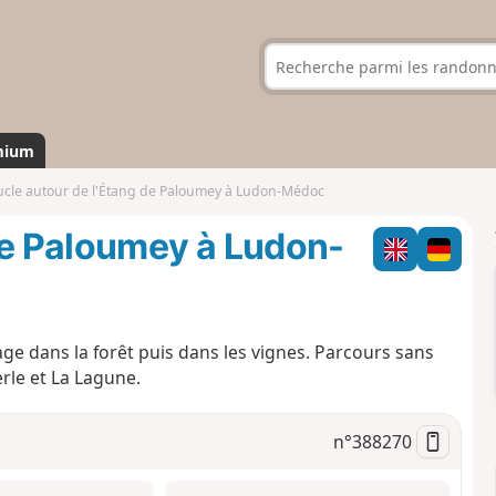
mium
cle autour de l'Étang de Paloumey à Ludon-Médoc
de Paloumey à Ludon-
e dans la forêt puis dans les vignes. Parcours sans
rle et La Lagune.
n°
388270