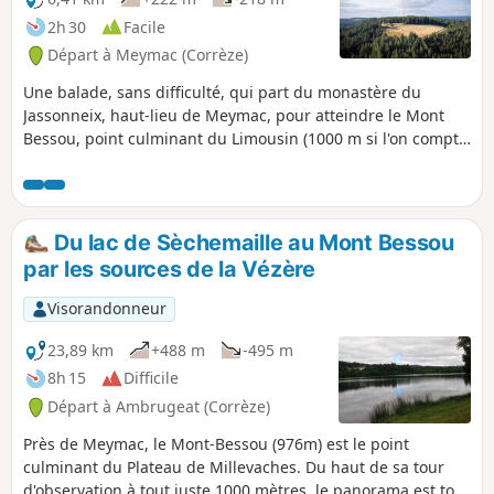
2h 30
Facile
Départ à Meymac (Corrèze)
Une balade, sans difficulté, qui part du monastère du
Jassonneix, haut-lieu de Meymac, pour atteindre le Mont
Bessou, point culminant du Limousin (1000 m si l'on compte
la tour panoramique). La promenade emprunte des sentiers
en forêt, et une petite route peu fréquentée.
Du lac de Sèchemaille au Mont Bessou
par les sources de la Vézère
Visorandonneur
23,89 km
+488 m
-495 m
8h 15
Difficile
Départ à Ambrugeat (Corrèze)
Près de Meymac, le Mont-Bessou (976m) est le point
culminant du Plateau de Millevaches. Du haut de sa tour
d'observation à tout juste 1000 mètres, le panorama est tout