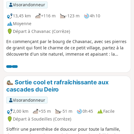
Visorandonneur
13,45 km
+116 m
-123 m
4h 10
Moyenne
Départ à Chavanac (Corrèze)
En commençant par le bourg de Chavanac, avec ses pierres
de granit qui font le charme de ce petit village, partez à la
découverte d'un site naturel, immense et apaisant : la
tourbière du Longeyroux où vous pourrez observer et
entendre une multitude de choses.
Sortie cool et rafraîchissante aux
cascades du Deiro
Visorandonneur
2,00 km
+55 m
-51 m
0h 45
Facile
Départ à Soudeilles (Corrèze)
S'offrir une parenthèse de douceur pour toute la famille,