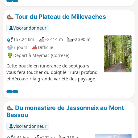
vue, un petit bâti remarquable, un site
archéologique, des forêts et ruisseaux...
Un parcours plein de découvertes !
Tour du Plateau de Millevaches
Visorandonneur
157,24 km
+2 414 m
-2 390 m
7 jours
Difficile
Départ à Meymac (Corrèze)
Cette boucle en itinérance de sept jours
vous fera toucher du doigt le "rural profond"
et découvrir la grande variété des paysages
emblématiques du Plateau de Millevaches
en partant à la rencontre de la faune et flore
du territoire. Entre ruisseaux, tourbières,
étangs, landes à bruyères, genêts, grandes
Du monastère de Jassonneix au Mont
prairies, brebis et vaches limousines, forêts,
Bessou
granit, chaume.... Ce tour tient toutes ses
promesses pour admirer les multiples
Visorandonneur
facettes de la montagne limousine !
6,41 km
+222 m
-218 m