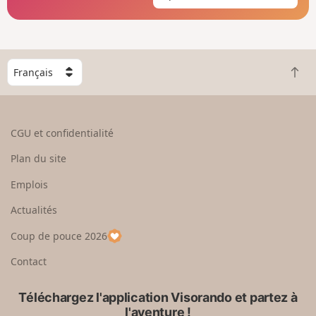
C
R
h
e
o
t
i
o
s
CGU et confidentialité
u
i
r
s
Plan du site
e
s
n
e
Emplois
h
z
Actualités
a
u
u
n
Coup de pouce 2026
t
p
a
Contact
y
s
Téléchargez l'application Visorando et partez à
l'aventure !