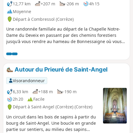
12,77 km
+207 m
-206 m
4h 15
Moyenne
Départ à Combressol (Corrèze)
Une randonnée famillale au départ de la Chapelle Notre-
Dame du Deveix en passant par des chemins forestiers
jusqu'à vous rendre au hameau de Bonnessaigne où vous
pourrez rechercher les pierres de réemploi sur les maisons
des villageois qui appartenaient à l'époque à une ancienne
abbaye.
Autour du Prieuré de Saint-Angel
Visorandonneur
6,33 km
+188 m
-190 m
2h 20
Facile
Départ à Saint-Angel (Corrèze) (Corrèze)
Un circuit dans les bois de sapins à partir du
bourg de Saint-Angel. Une boucle en grande
partie sur sentiers, au milieu des sapins