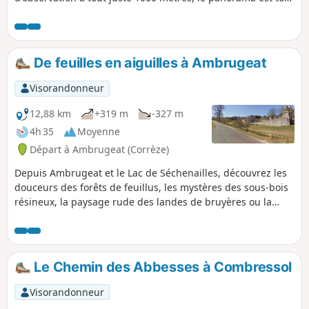
simplement magnifique. Cette randonnée y accède par les
sources de la Vézère à travers les tourbières de Longéroux
au pied du Puy Pendu.
De feuilles en aiguilles à Ambrugeat
Visorandonneur
12,88 km
+319 m
-327 m
4h 35
Moyenne
Départ à Ambrugeat (Corrèze)
Depuis Ambrugeat et le Lac de Séchenailles, découvrez les
douceurs des forêts de feuillus, les mystères des sous-bois
résineux, la paysage rude des landes de bruyères ou la
fraicheur du bord de l'eau ! balade bucolique à faire en
famille !
Le Chemin des Abbesses à Combressol
Visorandonneur