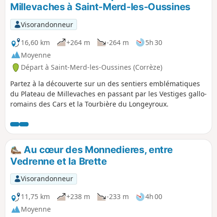
Millevaches à Saint-Merd-les-Oussines
Visorandonneur
16,60 km
+264 m
-264 m
5h 30
Moyenne
Départ à Saint-Merd-les-Oussines (Corrèze)
Partez à la découverte sur un des sentiers emblématiques
du Plateau de Millevaches en passant par les Vestiges gallo-
romains des Cars et la Tourbière du Longeyroux.
Au cœur des Monnedieres, entre
Vedrenne et la Brette
Visorandonneur
11,75 km
+238 m
-233 m
4h 00
Moyenne