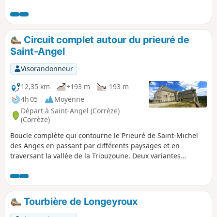
typiques de la Haute-Corrèze, et qui débute
par le magnifique prieuré du XIIe siècle.
Circuit complet autour du prieuré de
Saint-Angel
Visorandonneur
12,35 km
+193 m
-193 m
4h 05
Moyenne
Départ à Saint-Angel (Corrèze)
(Corrèze)
Boucle complète qui contourne le Prieuré de Saint-Michel
des Anges en passant par différents paysages et en
traversant la vallée de la Triouzoune. Deux variantes
permettent de raccourcir le parcours principal si besoin.
Tourbière de Longeyroux