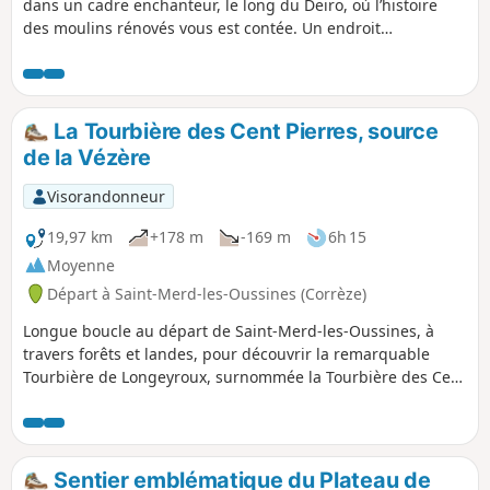
dans un cadre enchanteur, le long du Deiro, où l’histoire
des moulins rénovés vous est contée. Un endroit
rafraîchissant pendant les étés chauds, où vous pourrez
tremper les pieds pour les plus courageux, voire trouver
des petits bassins en traversant le Deiro.
La Tourbière des Cent Pierres, source
de la Vézère
Visorandonneur
19,97 km
+178 m
-169 m
6h 15
Moyenne
Départ à Saint-Merd-les-Oussines (Corrèze)
Longue boucle au départ de Saint-Merd-les-Oussines, à
travers forêts et landes, pour découvrir la remarquable
Tourbière de Longeyroux, surnommée la Tourbière des Cent
Pierres où naissent une multitude de ruisselets qui sont
autant de sources pour la Vézère.Attention ! De longues
portions de route sur cet itinéraire.
Sentier emblématique du Plateau de