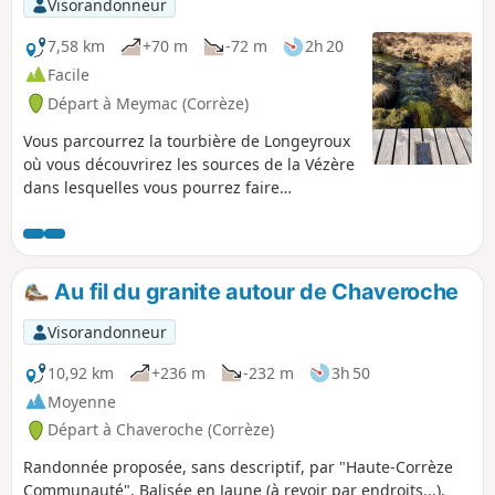
Visorandonneur
7,58 km
+70 m
-72 m
2h 20
Facile
Départ à Meymac (Corrèze)
Vous parcourrez la tourbière de Longeyroux
où vous découvrirez les sources de la Vézère
dans lesquelles vous pourrez faire
trempette. Vous pourrez faire aussi un
parcours de découverte de la tourbière avec
des tableaux pédagogiques.
Au fil du granite autour de Chaveroche
Visorandonneur
10,92 km
+236 m
-232 m
3h 50
Moyenne
Départ à Chaveroche (Corrèze)
Randonnée proposée, sans descriptif, par "Haute-Corrèze
Communauté". Balisée en Jaune (à revoir par endroits...),