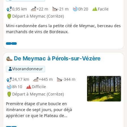
0,95 km
+22 m
-21 m
0h 20
Facile
Départ à Meymac (Corrèze)
Mini-randonnée dans la petite cité de Meymac, berceau des
marchands de vins de Bordeaux.
De Meymac à Pérols-sur-Vézère
Visorandonneur
24,17 km
+445 m
-344 m
8h 10
Difficile
Départ à Meymac (Corrèze)
Première étape d'une boucle en
itinérance de sept jours, pour déjà
apprécier ce que le Plateau de
Millevaches peut offrir : des points de