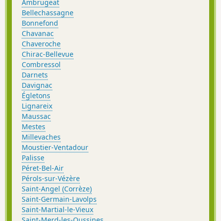
Ambrugeat
Bellechassagne
Bonnefond
Chavanac
Chaveroche
Chirac-Bellevue
Combressol
Darnets
Davignac
Égletons
Lignareix
Maussac
Mestes
Millevaches
Moustier-Ventadour
Palisse
Péret-Bel-Air
Pérols-sur-Vézère
Saint-Angel (Corrèze)
Saint-Germain-Lavolps
Saint-Martial-le-Vieux
Saint-Merd-les-Oussines