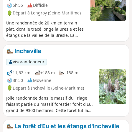
5h 55
Difficile
Départ à Longroy (Seine-Maritime)
Une randonnée de 20 km en terrain
plat, dont le tracé longe la Bresle et les
étangs de la vallée de la Bresle. La
balade est facile mais assez longue. Si
le début de la randonnée n'est pas
Incheville
balisé, elle emprunte par la suite le
Chemin entre Verre et Mer, une voie
Visorandonneur
bitumée fréquentée aussi bien par les
piétons que par les vélos et qui est bien
11,62 km
+188 m
-188 m
fléchée. Lors de cette randonnée, vous
3h 50
Moyenne
traverserez de jolis bourgs sillonnés de
Départ à Incheville (Seine-Maritime)
canaux, vous emprunterez un itinéraire
entre rivière et étangs, et vous aurez
Jolie randonnée dans le massif du Triage
l'occasion d'observer de nombreux
faisant partie du massif forestier forêt d'Eu,
oiseaux familiers de ces zones humides.
grand de 9300 hectares. Cette forêt fut la
Cette balade est un aller simple, de
possession de la famille d'Orléans. Forêt
gare à gare, que vous pouvez
majestueuse composée principalement de
La forêt d'Eu et les étangs d'Incheville
emprunter dans les deux sens.
hêtres. La randonnée permet de croiser le