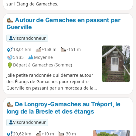
sur l'Étang de Gamaches.
Autour de Gamaches en passant par
Guerville
Visorandonneur
18,01 km
+158 m
-151 m
5h 35
Moyenne
Départ à Gamaches (Somme)
Jolie petite randonnée qui démarre autour
des Étangs de Gamaches pour rejoindre
Guerville en passant par un morceau de la
Forêt d'Eu. Petit détour pour voir la stèle
Adélaïde avant de passer à Guerville, village
De Longroy-Gamaches au Tréport, le
de la Glass vallée. Puis retour vers
long de la Bresle et des étangs
Gamaches en passant devant la Chapelle
Dubos, un petit tour dans les étangs et par
Visorandonneur
les vestiges du château.
20,62 km
+10 m
-30 m