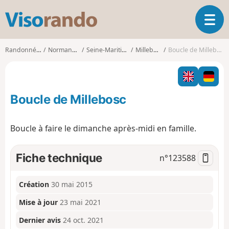
V
O
i
u
s
v
o
Randonnées
Normandie
Seine-Maritime
Millebosc
Boucle de Millebosc
r
r
i
a
r
n
l
d
Boucle de Millebosc
a
o
n
a
Boucle à faire le dimanche après-midi en famille.
v
i
g
Fiche technique
n°
123588
a
t
Création
30 mai 2015
i
o
Mise à jour
23 mai 2021
n
Dernier avis
24 oct. 2021