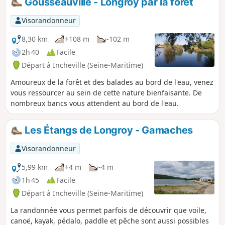
Gousseauville - Longroy par la forêt
Visorandonneur
8,30 km
+108 m
-102 m
2h 40
Facile
Départ à Incheville (Seine-Maritime)
Amoureux de la forêt et des balades au bord de l'eau, venez
vous ressourcer au sein de cette nature bienfaisante. De
nombreux bancs vous attendent au bord de l'eau.
Les Étangs de Longroy - Gamaches
Visorandonneur
5,99 km
+4 m
-4 m
1h 45
Facile
Départ à Incheville (Seine-Maritime)
La randonnée vous permet parfois de découvrir que voile,
canoë, kayak, pédalo, paddle et pêche sont aussi possibles