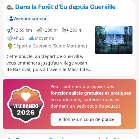
boucle reprend une grande partie du circuit
Dans la Forêt d'Eu depuis Guerville
n°12 balisé en Jaune.
Visorandonneur
12,59 km
+286 m
-290 m
4h 25
Moyenne
Départ à Guerville (Seine-Maritime)
Cette boucle, au départ de Guerville,
vous emmènera jusqu'au village voisin
de Bazinval, puis à travers le Massif de
la Haute Forêt d'Eu. Au retour, vous
passerez devant le château de la
Pour continuer à proposer des
Grande Vallée.
fonctionnalités gratuites et pratiques
en randonnée, soutenez-nous en
donnant un petit coup de pouce !
Je donne un coup de pouce