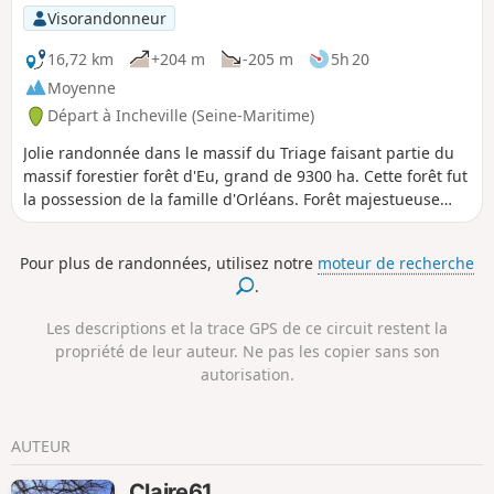
Quesne au loup et la pierre bise. Au retour
Visorandonneur
nous avons une magnifique vue de la vallée
donnant sur la ville d'Incheville et le massif
16,72 km
+204 m
-205 m
5h 20
forestier.
Moyenne
Départ à Incheville (Seine-Maritime)
Jolie randonnée dans le massif du Triage faisant partie du
massif forestier forêt d'Eu, grand de 9300 ha. Cette forêt fut
la possession de la famille d'Orléans. Forêt majestueuse
composée principalement de hêtres. Le retour se fait en
longeant les étangs le long de la Bresle.
Pour plus de randonnées, utilisez notre
moteur de recherche
.
Les descriptions et la trace GPS de ce circuit restent la
propriété de leur auteur. Ne pas les copier sans son
autorisation.
AUTEUR
Claire61