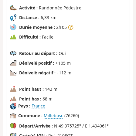
Activité :
Randonnée Pédestre
Distance :
6,33 km
Durée moyenne :
2h 05
Difficulté :
Facile
Retour au départ :
Oui
Dénivelé positif :
+ 105 m
Dénivelé négatif :
- 112 m
Point haut :
142 m
Point bas :
68 m
Pays :
France
Commune :
Millebosc
(76260)
Départ/Arrivée :
N 49.975725° / E 1.494061°
Carte(s) IGN :
Ref. 2108OT