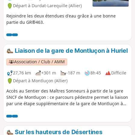
Départ à Durdat-Larequille (Allier)
Rejoindre les deux étendues d'eau grâce à une bonne
partie du GR®463.
Liaison de la gare de Montluçon à Huriel
Association / Club / AMM
27,76 km
+301 m
-187 m
8h 45
Difficile
Départ à Montluçon (Allier)
Accès au Sentier des Maîtres Sonneurs à partir de la gare
SNCF de Montluçon : ce parcours pédestre permet la liaison
par une étape supplémentaire de la gare de Montluçon à
Huriel afin d'accéder au Sentier des Maîtres Sonneurs. Ce
parcours correspond à la 1re étape du GR®100 qui relie
Montluçon à Poitiers.
Sur les hauteurs de Désertines