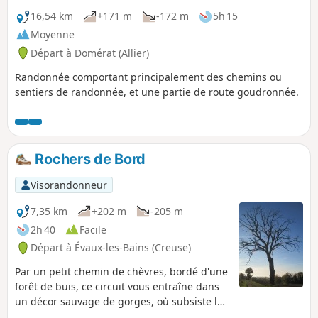
16,54 km
+171 m
-172 m
5h 15
Moyenne
Départ à Domérat (Allier)
Randonnée comportant principalement des chemins ou
sentiers de randonnée, et une partie de route goudronnée.
Rochers de Bord
Visorandonneur
7,35 km
+202 m
-205 m
2h 40
Facile
Départ à Évaux-les-Bains (Creuse)
Par un petit chemin de chèvres, bordé d'une
forêt de buis, ce circuit vous entraîne dans
un décor sauvage de gorges, où subsiste le
souvenir d'un pèlerinage à la Vierge, sur les