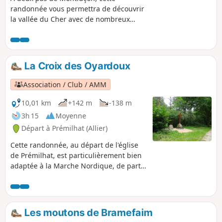
randonnée vous permettra de découvrir
la vallée du Cher avec de nombreux
étangs (anciennes sablières) et de flâner
en longeant les berges de la rivière.
La Croix des Oyardoux
Association / Club / AMM
10,01 km
+142 m
-138 m
3h 15
Moyenne
Départ à Prémilhat (Allier)
Cette randonnée, au départ de l'église
de Prémilhat, est particulièrement bien
adaptée à la Marche Nordique, de part
la qualité des chemins empruntés. Au
passage vous découvrirez la Croix des
Oyardoux, restaurée en 2013 par Robert
Perrot, qui marque le carrefour de trois
Les moutons de Bramefaim
anciens diocèses: Quinssaines, Teillet et