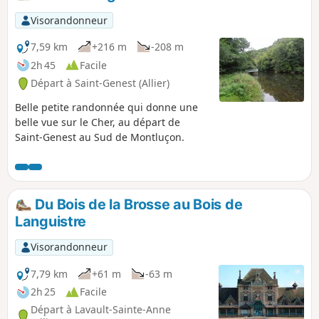
Visorandonneur
7,59 km
+216 m
-208 m
2h 45
Facile
Départ à Saint-Genest (Allier)
Belle petite randonnée qui donne une
belle vue sur le Cher, au départ de
Saint-Genest au Sud de Montluçon.
Du Bois de la Brosse au Bois de
Languistre
Visorandonneur
7,79 km
+61 m
-63 m
2h 25
Facile
Départ à Lavault-Sainte-Anne