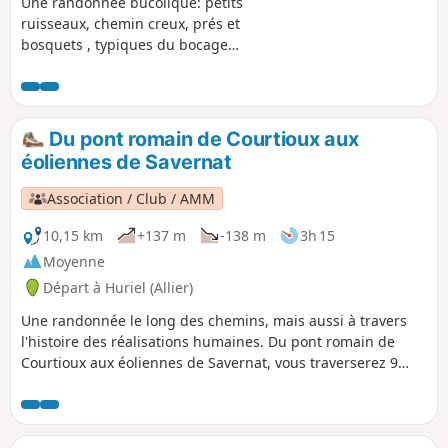
Une randonnée bucolique: petits
ruisseaux, chemin creux, prés et
bosquets , typiques du bocage
bourbonnais Cette randonnée est
praticable en VTT mais avec une
descente très technique à partir du (11).
Du pont romain de Courtioux aux
éoliennes de Savernat
Association / Club / AMM
10,15 km
+137 m
-138 m
3h 15
Moyenne
Départ à Huriel (Allier)
Une randonnée le long des chemins, mais aussi à travers
l'histoire des réalisations humaines. Du pont romain de
Courtioux aux éoliennes de Savernat, vous traverserez 9
siècles. Vous pourrez admirez aussi 2 chemins creux
caractéristiques du bocage bourbonnais. Si vous êtes
observateurs , vous verrez dans celui descendant de la
Chaux, les traces des roues ferrées, des tombereaux et