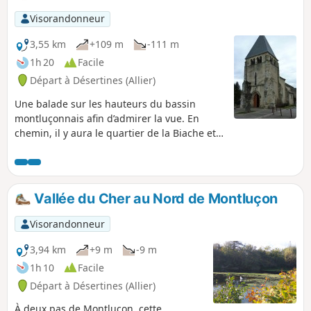
Visorandonneur
3,55 km
+109 m
-111 m
1h 20
Facile
Départ à Désertines (Allier)
Une balade sur les hauteurs du bassin
montluçonnais afin d’admirer la vue. En
chemin, il y aura le quartier de la Biache et
les maisons les plus anciennes de cette
commune.
Vallée du Cher au Nord de Montluçon
Visorandonneur
3,94 km
+9 m
-9 m
1h 10
Facile
Départ à Désertines (Allier)
À deux pas de Montluçon, cette