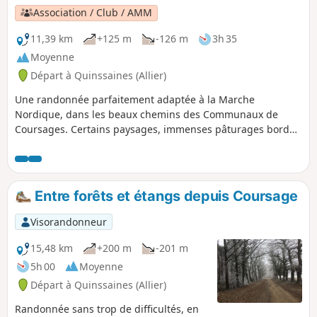
Prémilhat.
Association / Club / AMM
11,39 km
+125 m
-126 m
3h 35
Moyenne
Départ à Quinssaines (Allier)
Une randonnée parfaitement adaptée à la Marche
Nordique, dans les beaux chemins des Communaux de
Coursages. Certains paysages, immenses pâturages bordés
de sapins, son berger, ses moutons et ses chiens (et oui) ,
vous font immanquablement penser à un tableau de l'École
de Barbizon.
Entre forêts et étangs depuis Coursage
Visorandonneur
15,48 km
+200 m
-201 m
5h 00
Moyenne
Départ à Quinssaines (Allier)
Randonnée sans trop de difficultés, en