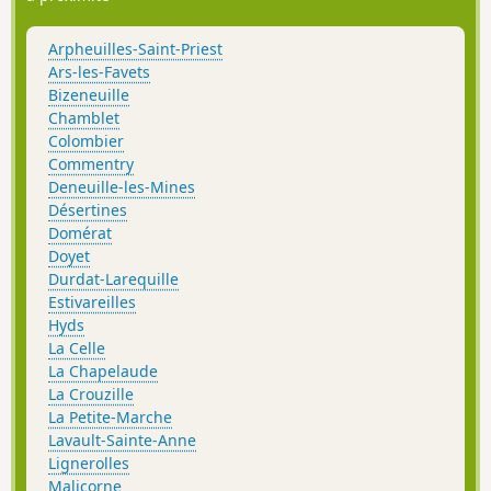
Arpheuilles-Saint-Priest
Ars-les-Favets
Bizeneuille
Chamblet
Colombier
Commentry
Deneuille-les-Mines
Désertines
Domérat
Doyet
Durdat-Larequille
Estivareilles
Hyds
La Celle
La Chapelaude
La Crouzille
La Petite-Marche
Lavault-Sainte-Anne
Lignerolles
Malicorne