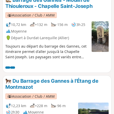
Thiouleroux - Chapelle Saint-Joseph
Association / Club / AMM
10,72 km
+132 m
-156 m
3h 25
Moyenne
Départ à Durdat-Larequille (Allier)
Toujours au départ du barrage des Gannes, cet
itinéraire permet d'aller jusqu'à la Chapelle
Saint-Joseph. Les paysages sont variés entre
chemins de terre et bois, le début de cet
itinéraire est peu ombragé. Il peut être
complété avec l'itinéraire Chapelle Saint-Joseph
- Bois de Tigoulet - Barrage des Gannes, et ainsi
Du Barrage des Gannes à l'Étang de
réaliser une boucle de 24 km.
Montmazot
Association / Club / AMM
12,23 km
+228 m
-96 m
2h30
Moyenne