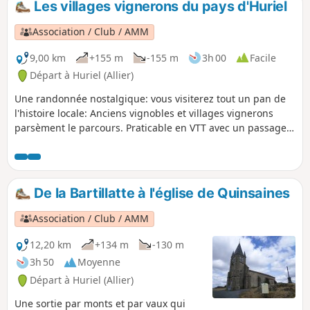
Les villages vignerons du pays d'Huriel
charrettes de nos ancêtres, gravées dans le granite du
chemin. Encore un retour vers notre patrimoine.
Association / Club / AMM
9,00 km
+155 m
-155 m
3h 00
Facile
Départ à Huriel (Allier)
Une randonnée nostalgique: vous visiterez tout un pan de
l'histoire locale: Anciens vignobles et villages vignerons
parsèment le parcours. Praticable en VTT avec un passage
très technique entre (2) et (3).
De la Bartillatte à l'église de Quinsaines
Association / Club / AMM
12,20 km
+134 m
-130 m
3h 50
Moyenne
Départ à Huriel (Allier)
Une sortie par monts et par vaux qui