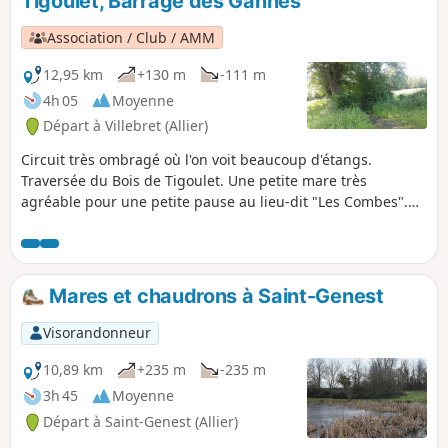
Tigoulet, Barrage des Gannes
p
Association / Club / AMM
12,95 km
+130 m
-111 m
4h 05
Moyenne
Départ à Villebret (Allier)
Circuit très ombragé où l'on voit beaucoup d'étangs.
Traversée du Bois de Tigoulet. Une petite mare très
agréable pour une petite pause au lieu-dit "Les Combes".
Bref ! une promenade proche de notre nature.
Mares et chaudrons à Saint-Genest
Visorandonneur
10,89 km
+235 m
-235 m
3h 45
Moyenne
Départ à Saint-Genest (Allier)