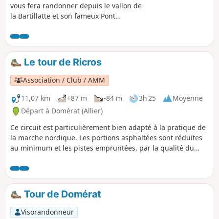
vous fera randonner depuis le vallon de
la Bartillatte et son fameux Pont
Romain, jusqu'à la caractéristique église
de Quinssaines, perchée sur son rocher.
Ce circuit est praticable en VTT. Il peut
être facilement raccourci (voir carte et
Le tour de Ricros
informations pratiques).
Association / Club / AMM
11,07 km
+87 m
-84 m
3h 25
Moyenne
Départ à Domérat (Allier)
Ce circuit est particulièrement bien adapté à la pratique de
la marche nordique. Les portions asphaltées sont réduites
au minimum et les pistes empruntées, par la qualité du
revêtement, permettent une gestuelle rendant la pratique
de l'exercice tout à fait intéressante. En outre, cette
randonnée est praticable quelque-soit la saison. Le circuit
convient bien évidemment pour de la randonnée classique.
Tour de Domérat
Visorandonneur