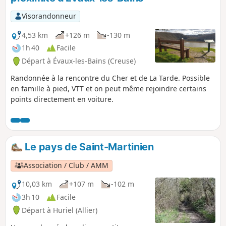
Visorandonneur
4,53 km
+126 m
-130 m
1h 40
Facile
Départ à Évaux-les-Bains (Creuse)
Randonnée à la rencontre du Cher et de La Tarde. Possible
en famille à pied, VTT et on peut même rejoindre certains
points directement en voiture.
Le pays de Saint-Martinien
Association / Club / AMM
10,03 km
+107 m
-102 m
3h 10
Facile
Départ à Huriel (Allier)