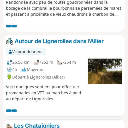
Randonnée avec peu de routes goudronnées dans le
bocage de la combraille bourbonnaise parsemées de mares
et passant à proximité de vieux chaudrons à charbon de
bois, seuls vestiges d'un camp de réfugiés espagnols
arrêtés pendant la seconde guerre mondiale.
Autour de Lignerolles dans l'Allier
Visorandonneur
26,56 km
+253 m
-254 m
2h
Moyenne
Départ à Lignerolles (Allier)
Voici quelques sentiers pour effectuer
promenades en VTT ou marches à pied
au départ de Lignerolles.
Les Chataîgniers