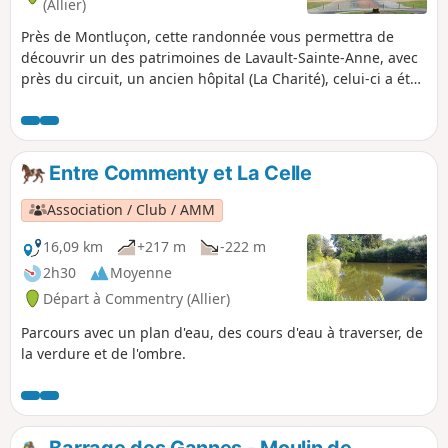
(Allier)
Près de Montluçon, cette randonnée vous permettra de
découvrir un des patrimoines de Lavault-Sainte-Anne, avec
près du circuit, un ancien hôpital (La Charité), celui-ci a été
légué par le vicomte Pailloux à la commune au début du
20ème siècle (voir pour plus de renseignements le site
internet de la mairie).Cette randonnée peut se pratiquer
facilement car très peu de dénivelé, et en toute saison.
Entre Commenty et La Celle
Association / Club / AMM
16,09 km
+217 m
-222 m
2h30
Moyenne
Départ à Commentry (Allier)
Parcours avec un plan d'eau, des cours d'eau à traverser, de
la verdure et de l'ombre.
Barrage des Gannes - Moulin de