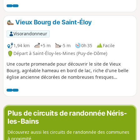
rives du Chat-Cros.
Vieux Bourg de Saint-Éloy
Visorandonneur
1,94 km
+5 m
-5 m
0h 35
Facile
Départ à Saint-Éloy-les-Mines (Puy-de-Dôme)
Une courte promenade pour découvrir le site de Vieux
Bourg, agréable hameau en bord de lac, riche d'une belle
église ancienne décorées de nombreuses fresques
d'inspiration byzantine.
Plus de circuits de randonnée Néris-
les-Bains
Découvrez aussi les circuits de randonnée des communes
à proximité