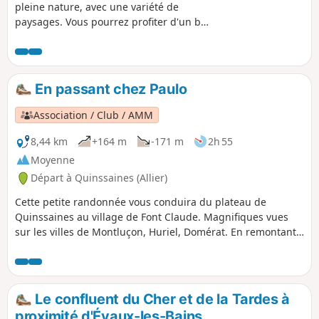
pleine nature, avec une variété de
paysages. Vous pourrez profiter d'un bol
d'air frais au sein de la Forêt Sectionale
de Coursage, faire de jolies photos
devant de nombreux étangs présents
sur le parcours ou encore vous recueillir
En passant chez Paulo
devant La Croix des Oyardoux.
Association / Club / AMM
8,44 km
+164 m
-171 m
2h 55
Moyenne
Départ à Quinssaines (Allier)
Cette petite randonnée vous conduira du plateau de
Quinssaines au village de Font Claude. Magnifiques vues
sur les villes de Montluçon, Huriel, Domérat. En remontant
vers le départ, vous longerez, à Peuroir, l'un des derniers
vignobles en exploitation de la région.
Le confluent du Cher et de la Tardes à
proximité d'Évaux-les-Bains