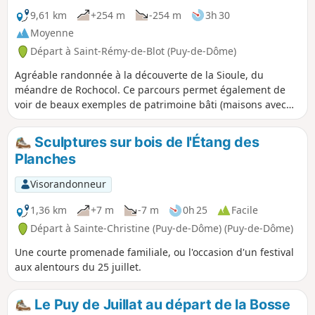
9,61 km
+254 m
-254 m
3h 30
Moyenne
Départ à Saint-Rémy-de-Blot (Puy-de-Dôme)
Agréable randonnée à la découverte de la Sioule, du
méandre de Rochocol. Ce parcours permet également de
voir de beaux exemples de patrimoine bâti (maisons avec
toit à redans) et offre de beaux points de vues sur la Sioule
et son méandre mais aussi le Puy de Dôme.
Sculptures sur bois de l'Étang des
Planches
Visorandonneur
1,36 km
+7 m
-7 m
0h 25
Facile
Départ à Sainte-Christine (Puy-de-Dôme) (Puy-de-Dôme)
Une courte promenade familiale, ou l'occasion d'un festival
aux alentours du 25 juillet.
Le Puy de Juillat au départ de la Bosse