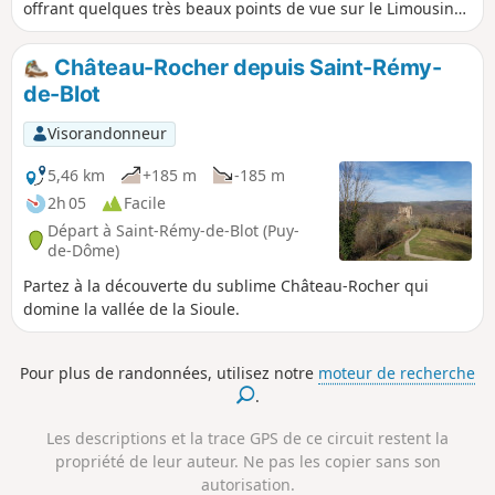
offrant quelques très beaux points de vue sur le Limousin
et la Chaîne des Puys. La première et la dernière portions
du circuit donnent un aperçu du bâti et du paysage de
Château-Rocher depuis Saint-Rémy-
bocage typiques des Combrailles.
de-Blot
Visorandonneur
5,46 km
+185 m
-185 m
2h 05
Facile
Départ à Saint-Rémy-de-Blot (Puy-
de-Dôme)
Partez à la découverte du sublime Château-Rocher qui
domine la vallée de la Sioule.
Pour plus de randonnées, utilisez notre
moteur de recherche
.
Les descriptions et la trace GPS de ce circuit restent la
propriété de leur auteur. Ne pas les copier sans son
autorisation.