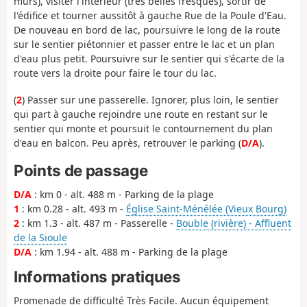
murs), visiter l'intérieur (très belles fresques), sortir de
l'édifice et tourner aussitôt à gauche Rue de la Poule d'Eau.
De nouveau en bord de lac, poursuivre le long de la route
sur le sentier piétonnier et passer entre le lac et un plan
d'eau plus petit. Poursuivre sur le sentier qui s'écarte de la
route vers la droite pour faire le tour du lac.
(
2
) Passer sur une passerelle. Ignorer, plus loin, le sentier
qui part à gauche rejoindre une route en restant sur le
sentier qui monte et poursuit le contournement du plan
d'eau en balcon. Peu après, retrouver le parking (
D/A
).
Points de passage
D/A
: km 0 - alt. 488 m - Parking de la plage
1
: km 0.28 - alt. 493 m -
Église Saint-Ménélée (Vieux Bourg)
2
: km 1.3 - alt. 487 m - Passerelle -
Bouble (rivière) - Affluent
de la Sioule
D/A
: km 1.94 - alt. 488 m - Parking de la plage
Informations pratiques
Promenade de difficulté Très Facile. Aucun équipement