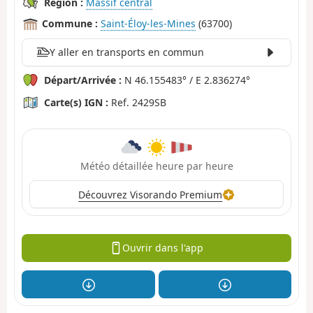
Région :
Massif central
Commune :
Saint-Éloy-les-Mines
(63700)
Y aller en transports en commun
Départ/Arrivée :
N 46.155483° / E 2.836274°
Carte(s) IGN :
Ref. 2429SB
Météo détaillée heure par heure
Découvrez Visorando Premium
Ouvrir dans l'app