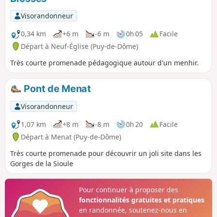
Visorandonneur
0,34 km
+6 m
-6 m
0h 05
Facile
Départ à Neuf-Église (Puy-de-Dôme)
Très courte promenade pédagogique autour d'un menhir.
Pont de Menat
Visorandonneur
1,07 km
+8 m
-8 m
0h 20
Facile
Départ à Menat (Puy-de-Dôme)
Très courte promenade pour découvrir un joli site dans les
Gorges de la Sioule
Pour continuer à proposer des
fonctionnalités gratuites et pratiques
en randonnée, soutenez-nous en