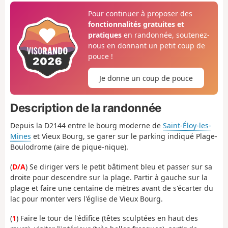
Pour continuer à proposer des
fonctionnalités gratuites et
pratiques
en randonnée, soutenez-
nous en donnant un petit coup de
pouce !
Je donne un coup de pouce
Description de la randonnée
Depuis la D2144 entre le bourg moderne de
Saint-Éloy-les-
Mines
et Vieux Bourg, se garer sur le parking indiqué Plage-
Boulodrome (aire de pique-nique).
(
D/A
) Se diriger vers le petit bâtiment bleu et passer sur sa
droite pour descendre sur la plage. Partir à gauche sur la
plage et faire une centaine de mètres avant de s'écarter du
lac pour monter vers l'église de Vieux Bourg.
(
1
) Faire le tour de l'édifice (têtes sculptées en haut des