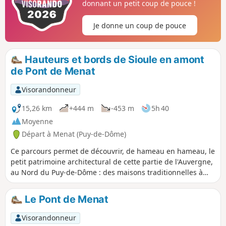
donnant un petit coup de pouce !
Je donne un coup de pouce
Hauteurs et bords de Sioule en amont
de Pont de Menat
Visorandonneur
15,26 km
+444 m
-453 m
5h 40
Moyenne
Départ à Menat (Puy-de-Dôme)
Ce parcours permet de découvrir, de hameau en hameau, le
petit patrimoine architectural de cette partie de l'Auvergne,
au Nord du Puy-de-Dôme : des maisons traditionnelles à
pignons en gradins, des puits et abreuvoirs, une ancienne
abbaye à Menat, un pont médiéval sur la Sioule.
Le Pont de Menat
Visorandonneur