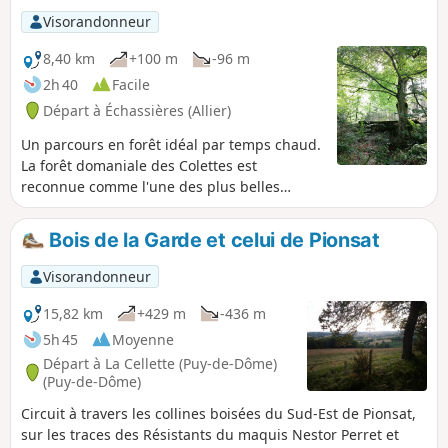
Visorandonneur
8,40 km
+100 m
-96 m
2h 40
Facile
Départ à Échassières (Allier)
Un parcours en forêt idéal par temps chaud.
La forêt domaniale des Colettes est
reconnue comme l'une des plus belles
hêtraies d'Europe.
Bois de la Garde et celui de Pionsat
Visorandonneur
15,82 km
+429 m
-436 m
5h 45
Moyenne
Départ à La Cellette (Puy-de-Dôme)
(Puy-de-Dôme)
Circuit à travers les collines boisées du Sud-Est de Pionsat,
sur les traces des Résistants du maquis Nestor Perret et