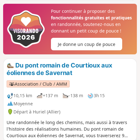
très technique entre (2) et (3).
Pour continuer à proposer des
fonctionnalités gratuites et pratiques
en randonnée, soutenez-nous en
donnant un petit coup de pouce !
Je donne un coup de pouce
Du pont romain de Courtioux aux
éoliennes de Savernat
Association / Club / AMM
10,15 km
+137 m
-138 m
3h 15
Moyenne
Départ à Huriel (Allier)
Une randonnée le long des chemins, mais aussi à travers
l'histoire des réalisations humaines. Du pont romain de
Courtioux aux éoliennes de Savernat, vous traverserez 9