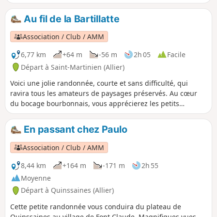
siècles. Vous pourrez admirez aussi 2 chemins creux
caractéristiques du bocage bourbonnais. Si vous êtes
Au fil de la Bartillatte
observateurs , vous verrez dans celui descendant de la
Chaux, les traces des roues ferrées, des tombereaux et
Association / Club / AMM
charrettes de nos ancêtres, gravées dans le granite du
chemin. Encore un retour vers notre patrimoine.
6,77 km
+64 m
-56 m
2h 05
Facile
Départ à Saint-Martinien (Allier)
Voici une jolie randonnée, courte et sans difficulté, qui
ravira tous les amateurs de paysages préservés. Au cœur
du bocage bourbonnais, vous apprécierez les petits
chemins ombragés serpentant le long des ruisseaux.
En passant chez Paulo
Association / Club / AMM
8,44 km
+164 m
-171 m
2h 55
Moyenne
Départ à Quinssaines (Allier)
Cette petite randonnée vous conduira du plateau de
Quinssaines au village de Font Claude. Magnifiques vues