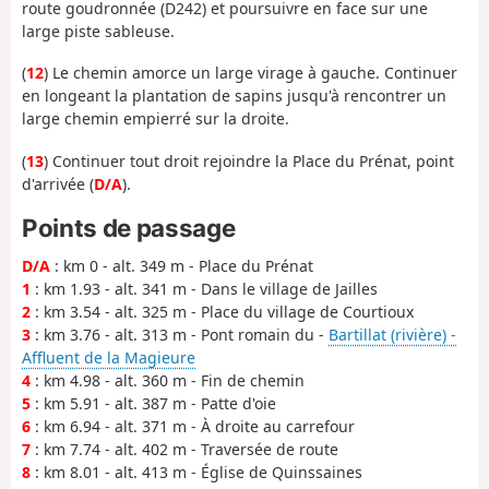
route goudronnée (D242) et poursuivre en face sur une
large piste sableuse.
(
12
) Le chemin amorce un large virage à gauche. Continuer
en longeant la plantation de sapins jusqu'à rencontrer un
large chemin empierré sur la droite.
(
13
) Continuer tout droit rejoindre la Place du Prénat, point
d'arrivée (
D/A
).
Points de passage
D/A
: km 0 - alt. 349 m - Place du Prénat
1
: km 1.93 - alt. 341 m - Dans le village de Jailles
2
: km 3.54 - alt. 325 m - Place du village de Courtioux
3
: km 3.76 - alt. 313 m - Pont romain du -
Bartillat (rivière) -
Affluent de la Magieure
4
: km 4.98 - alt. 360 m - Fin de chemin
5
: km 5.91 - alt. 387 m - Patte d'oie
6
: km 6.94 - alt. 371 m - À droite au carrefour
7
: km 7.74 - alt. 402 m - Traversée de route
8
: km 8.01 - alt. 413 m - Église de Quinssaines