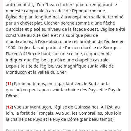
autrement dit, d'un "beau clocher" pointu remplaçant le
modeste campanile à arcades de l'époque romane.
Église de plan longitudinal, à transept non saillant, terminé
par un chevet plat. Clocher-porche sommé d'une flèche
d'ardoise et placé au niveau de la façade ouest. L'église a été
construite au XIIe siècle et n'a subi que peu de
modifications, à l'exception d'une restauration de l'édifice en
1900. L'église faisait partie de l'ancien diocèse de Bourges.
Placée à 418m de haut, sur une colline, ce qui semble
indiquer que l'église a pu être une chapelle castrale.
Depuis le site de l'église, vue magnifique sur la ville de
Montluçon et la vallée du Cher.
(
11
) Par beau temps, en regardant vers le Sud (sur la
gauche) on peut apercevoir la chaîne des Puys et le Puy de
Dôme.
(
12
) Vue sur Montluçon, l'église de Quinssaines. À l'Est, au
loin, la forêt de Tronçais. Au Sud, les Combrailles, plus loin
la chaîne des Puys et le Puy de Dôme (par beau temps).
Soyez toujours prudent et prévoyant lors d'une randonnée.