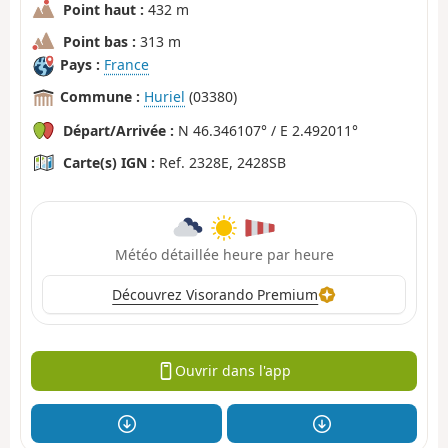
Point haut :
432 m
Point bas :
313 m
Pays :
France
Commune :
Huriel
(03380)
Départ/Arrivée :
N 46.346107° / E 2.492011°
Carte(s) IGN :
Ref. 2328E, 2428SB
Météo détaillée heure par heure
Découvrez Visorando Premium
Ouvrir dans l'app