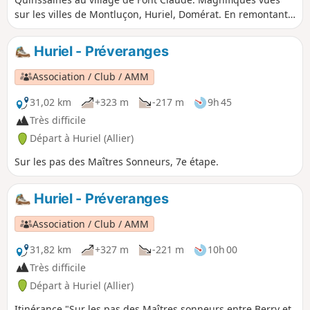
sur les villes de Montluçon, Huriel, Domérat. En remontant
vers le départ, vous longerez, à Peuroir, l'un des derniers
vignobles en exploitation de la région.
Huriel - Préveranges
Association / Club / AMM
31,02 km
+323 m
-217 m
9h 45
Très difficile
Départ à Huriel (Allier)
Sur les pas des Maîtres Sonneurs, 7e étape.
Huriel - Préveranges
Association / Club / AMM
31,82 km
+327 m
-221 m
10h 00
Très difficile
Départ à Huriel (Allier)
Itinérance "Sur les pas des Maîtres sonneurs entre Berry et