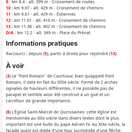
9
: km 8.4 - alt. 399 m - Croisement de routes
10
: km 9.07 - alt. 429 m - Croisement de chemins
11
: km 9.61 - alt. 429 m - Éoliennes
12
: km 11.01 - alt. 410 m - Croisement de chemins
13
: km 11.38 - alt. 402 m - Croisement de chemins
D/A
: km 12.2 - alt. 349 m - Place du Prénat
Informations pratiques
Raccourci : depuis (
5
), partir à droite pour rejoindre (
13
).
À voir
(
3
) Le "Pont Romain" de Courtioux: bien qu’appelé Pont
Romain, il date en fait du XIIIe siècle. Formé de 2 arches
ogivales de hauteurs différentes, il ne possède pas de
parapet et semble avoir été construit à un gué et un
carrefour de grande importance.
(
8
) L'Église Saint-Marcel de Quinssaines: cette église est
mentionnée au XIIe siècle dans divers textes dont le plus
important est une bulle du pape Adrien IV. Au XIXe siècle, la
façade ouest est dotée d'une tour surmontée d'une flèche,