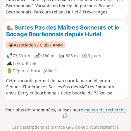
Bourbonnais". Variante en boucle du parcours Bocage
Bourbonnais. Parcours reliant Huriel à Préveranges
Sur les Pas des Maîtres Sonneurs et le
Bocage Bourbonnais depuis Huriel
Association / Club / AMM
73,89 km
+880 m
-885 m
3 jours
Très difficile
Départ à Huriel (Allier)
Cette variante permet de parcourir la partie Allier du
Sentier d'Itinérance : Sur les Pas des Maîtres Sonneurs
entre Berry et Bourbonnais Cette boucle, de 73 km, se
parcourt en trois ou quatre jours. Ce parcours étant une
boucle, le point de départ peut se faire de n'importe quelle
Pour plus de randonnées, utilisez notre
moteur de recherche
commune, en fonction de la disponibilité des
.
hébergements choisis.
Les descriptions et la trace GPS de ce circuit restent la