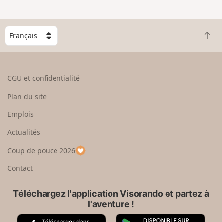
e
n
g
C
r
R
h
a
e
o
n
t
i
d
o
s
CGU et confidentialité
u
i
r
s
Plan du site
e
s
n
e
Emplois
h
z
Actualités
a
u
u
n
Coup de pouce 2026
t
p
a
Contact
y
s
Téléchargez l'application Visorando et partez à
l'aventure !
A
G