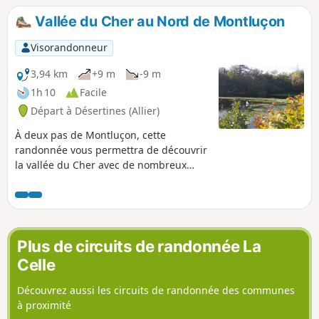
Vallée du Cher au Nord de Montluçon
Visorandonneur
3,94 km
+9 m
-9 m
1h 10
Facile
Départ à Désertines (Allier)
À deux pas de Montluçon, cette
randonnée vous permettra de découvrir
la vallée du Cher avec de nombreux
étangs (anciennes sablières) et de flâner
en longeant les berges de la rivière.
Plus de circuits de randonnée La
Celle
Découvrez aussi les circuits de randonnée des communes
à proximité