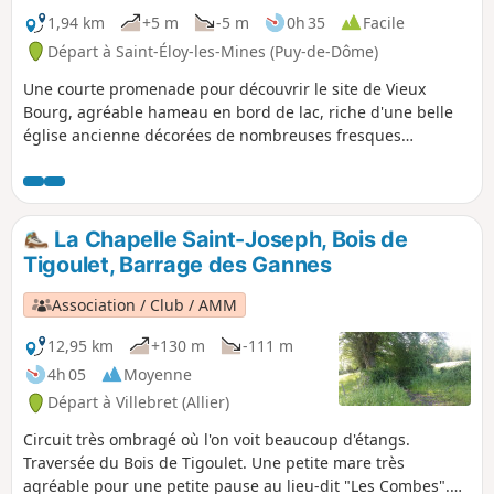
1,94 km
+5 m
-5 m
0h 35
Facile
Départ à Saint-Éloy-les-Mines (Puy-de-Dôme)
Une courte promenade pour découvrir le site de Vieux
Bourg, agréable hameau en bord de lac, riche d'une belle
église ancienne décorées de nombreuses fresques
d'inspiration byzantine.
La Chapelle Saint-Joseph, Bois de
Tigoulet, Barrage des Gannes
Association / Club / AMM
12,95 km
+130 m
-111 m
4h 05
Moyenne
Départ à Villebret (Allier)
Circuit très ombragé où l'on voit beaucoup d'étangs.
Traversée du Bois de Tigoulet. Une petite mare très
agréable pour une petite pause au lieu-dit "Les Combes".