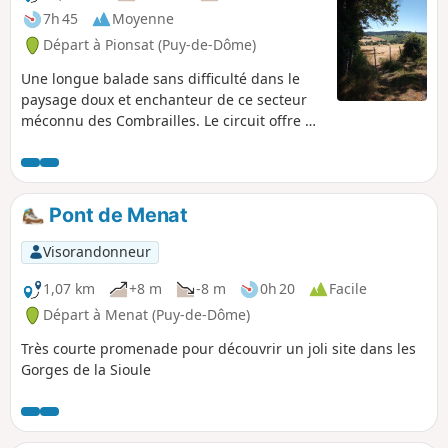
7h 45
Moyenne
Départ à Pionsat (Puy-de-Dôme)
Une longue balade sans difficulté dans le
paysage doux et enchanteur de ce secteur
méconnu des Combrailles. Le circuit offre de
très beaux points de vue sur la campagne
bosselée et verdoyante. Il vous permettra
également d'apprécier la fraîcheur des
vallons ainsi que le bâti traditionnel des
Pont de Menat
Combrailles, encore bien présent dans les
hameaux que vous traverserez. À la belle
Visorandonneur
saison, vous pourrez admirer les majestueux
vols de rapaces au-dessus des prés.
1,07 km
+8 m
-8 m
0h 20
Facile
Ambiance bucolique garantie.
Départ à Menat (Puy-de-Dôme)
Très courte promenade pour découvrir un joli site dans les
Gorges de la Sioule