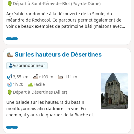
Départ à Saint-Rémy-de-Blot (Puy-de-Dôme)
Agréable randonnée à la découverte de la Sioule, du
méandre de Rochocol. Ce parcours permet également de
voir de beaux exemples de patrimoine bâti (maisons avec
toit à redans) et offre de beaux points de vues sur la Sioule
et son méandre mais aussi le Puy de Dôme.
Sur les hauteurs de Désertines
Visorandonneur
3,55 km
+109 m
-111 m
1h 20
Facile
Départ à Désertines (Allier)
Une balade sur les hauteurs du bassin
montluçonnais afin d’admirer la vue. En
chemin, il y aura le quartier de la Biache et
les maisons les plus anciennes de cette
commune.