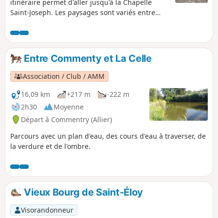
itinéraire permet d'aller jusqu'à la Chapelle
Saint-Joseph. Les paysages sont variés entre
chemins de terre et bois, le début de cet
itinéraire est peu ombragé. Il peut être
complété avec l'itinéraire Chapelle Saint-Joseph
- Bois de Tigoulet - Barrage des Gannes, et ainsi
Entre Commenty et La Celle
réaliser une boucle de 24 km.
Association / Club / AMM
16,09 km
+217 m
-222 m
2h30
Moyenne
Départ à Commentry (Allier)
Parcours avec un plan d'eau, des cours d'eau à traverser, de
la verdure et de l'ombre.
Vieux Bourg de Saint-Éloy
Visorandonneur