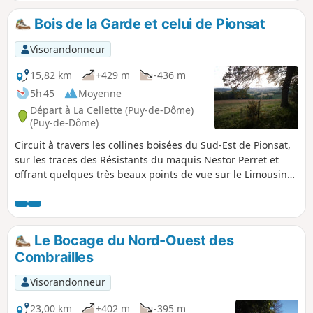
Bois de la Garde et celui de Pionsat
Visorandonneur
15,82 km
+429 m
-436 m
5h 45
Moyenne
Départ à La Cellette (Puy-de-Dôme)
(Puy-de-Dôme)
Circuit à travers les collines boisées du Sud-Est de Pionsat,
sur les traces des Résistants du maquis Nestor Perret et
offrant quelques très beaux points de vue sur le Limousin
et la Chaîne des Puys. La première et la dernière portions
du circuit donnent un aperçu du bâti et du paysage de
bocage typiques des Combrailles.
Le Bocage du Nord-Ouest des
Combrailles
Visorandonneur
23,00 km
+402 m
-395 m