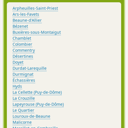
Arpheuilles-Saint-Priest
Ars-les-Favets
Beaune-d'Allier
Bézenet
Buxières-sous-Montaigut
Chamblet
Colombier
Commentry
Désertines
Doyet
Durdat-Larequille
Durmignat
Échassières
Hyds
La Cellette (Puy-de-Dôme)
La Crouzille
Lapeyrouse (Puy-de-Dôme)
Le Quartier
Louroux-de-Beaune
Malicorne