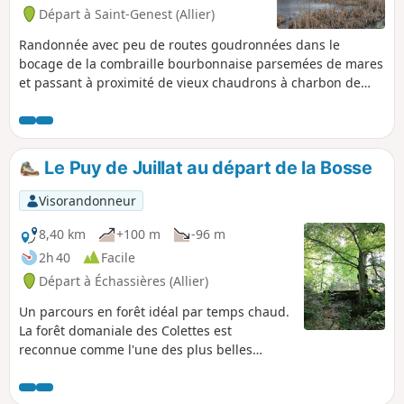
Départ à Saint-Genest (Allier)
Randonnée avec peu de routes goudronnées dans le
bocage de la combraille bourbonnaise parsemées de mares
et passant à proximité de vieux chaudrons à charbon de
bois, seuls vestiges d'un camp de réfugiés espagnols
arrêtés pendant la seconde guerre mondiale.
Le Puy de Juillat au départ de la Bosse
Visorandonneur
8,40 km
+100 m
-96 m
2h 40
Facile
Départ à Échassières (Allier)
Un parcours en forêt idéal par temps chaud.
La forêt domaniale des Colettes est
reconnue comme l'une des plus belles
hêtraies d'Europe.