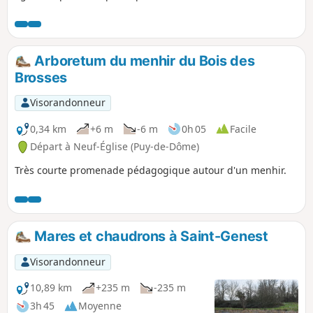
Bref ! une promenade proche de notre nature.
Arboretum du menhir du Bois des
Brosses
Visorandonneur
0,34 km
+6 m
-6 m
0h 05
Facile
Départ à Neuf-Église (Puy-de-Dôme)
Très courte promenade pédagogique autour d'un menhir.
Mares et chaudrons à Saint-Genest
Visorandonneur
10,89 km
+235 m
-235 m
3h 45
Moyenne