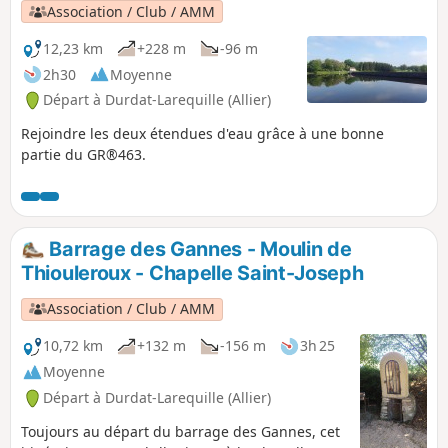
Association / Club / AMM
12,23 km
+228 m
-96 m
2h30
Moyenne
Départ à Durdat-Larequille (Allier)
Rejoindre les deux étendues d'eau grâce à une bonne
partie du GR®463.
Barrage des Gannes - Moulin de
Thiouleroux - Chapelle Saint-Joseph
Association / Club / AMM
10,72 km
+132 m
-156 m
3h 25
Moyenne
Départ à Durdat-Larequille (Allier)
Toujours au départ du barrage des Gannes, cet