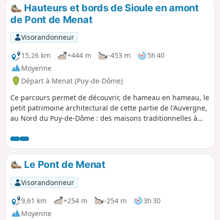
Hauteurs et bords de Sioule en amont
de Pont de Menat
Visorandonneur
15,26 km
+444 m
-453 m
5h 40
Moyenne
Départ à Menat (Puy-de-Dôme)
Ce parcours permet de découvrir, de hameau en hameau, le
petit patrimoine architectural de cette partie de l'Auvergne,
au Nord du Puy-de-Dôme : des maisons traditionnelles à
pignons en gradins, des puits et abreuvoirs, une ancienne
abbaye à Menat, un pont médiéval sur la Sioule.
Le Pont de Menat
Visorandonneur
9,61 km
+254 m
-254 m
3h 30
Moyenne