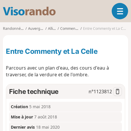
V
O
i
u
s
v
o
Randonnées
Auvergne
Allier
Commentry
Entre Commenty et La Celle
r
r
i
a
r
n
Entre Commenty et La Celle
l
d
a
o
n
Parcours avec un plan d'eau, des cours d'eau à
a
traverser, de la verdure et de l'ombre.
v
i
g
Fiche technique
n°
1123812
a
t
i
Création
5 mai 2018
o
Mise à jour
7 août 2018
n
Dernier avis
18 mai 2020