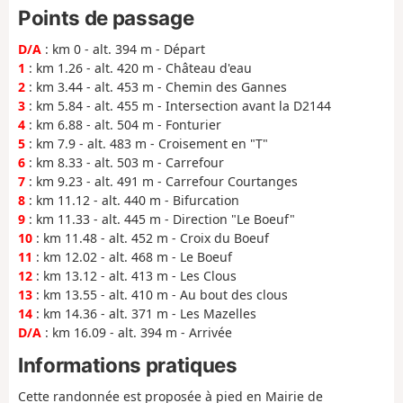
Points de passage
D/A
: km 0 - alt. 394 m - Départ
1
: km 1.26 - alt. 420 m - Château d'eau
2
: km 3.44 - alt. 453 m - Chemin des Gannes
3
: km 5.84 - alt. 455 m - Intersection avant la D2144
4
: km 6.88 - alt. 504 m - Fonturier
5
: km 7.9 - alt. 483 m - Croisement en "T"
6
: km 8.33 - alt. 503 m - Carrefour
7
: km 9.23 - alt. 491 m - Carrefour Courtanges
8
: km 11.12 - alt. 440 m - Bifurcation
9
: km 11.33 - alt. 445 m - Direction "Le Boeuf"
10
: km 11.48 - alt. 452 m - Croix du Boeuf
11
: km 12.02 - alt. 468 m - Le Boeuf
12
: km 13.12 - alt. 413 m - Les Clous
13
: km 13.55 - alt. 410 m - Au bout des clous
14
: km 14.36 - alt. 371 m - Les Mazelles
D/A
: km 16.09 - alt. 394 m - Arrivée
Informations pratiques
Cette randonnée est proposée à pied en Mairie de