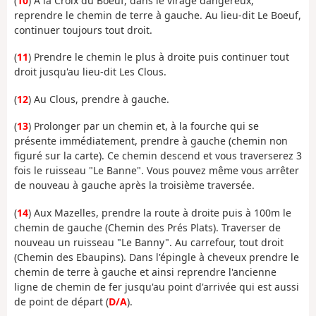
(
10
) À la Croix du Boeuf, dans le virage dangereux,
reprendre le chemin de terre à gauche. Au lieu-dit Le Boeuf,
continuer toujours tout droit.
(
11
) Prendre le chemin le plus à droite puis continuer tout
droit jusqu'au lieu-dit Les Clous.
(
12
) Au Clous, prendre à gauche.
(
13
) Prolonger par un chemin et, à la fourche qui se
présente immédiatement, prendre à gauche (chemin non
figuré sur la carte). Ce chemin descend et vous traverserez 3
fois le ruisseau "Le Banne". Vous pouvez même vous arrêter
de nouveau à gauche après la troisième traversée.
(
14
) Aux Mazelles, prendre la route à droite puis à 100m le
chemin de gauche (Chemin des Prés Plats). Traverser de
nouveau un ruisseau "Le Banny". Au carrefour, tout droit
(Chemin des Ebaupins). Dans l'épingle à cheveux prendre le
chemin de terre à gauche et ainsi reprendre l'ancienne
ligne de chemin de fer jusqu'au point d'arrivée qui est aussi
de point de départ (
D/A
).