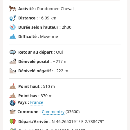
Activité :
Randonnée Cheval
Distance :
16,09 km
Durée selon l’auteur :
2h30
Difficulté :
Moyenne
Retour au départ :
Oui
Dénivelé positif :
+ 217 m
Dénivelé négatif :
- 222 m
Point haut :
510 m
Point bas :
370 m
Pays :
France
Commune :
Commentry
(03600)
Départ/Arrivée :
N 46.265019° / E 2.738479°