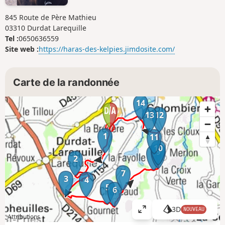
845 Route de Père Mathieu
03310 Durdat Larequille
Tel :
0650636559
Site web :
https://haras-des-kelpies.jimdosite.com/
Carte de la randonnée
14
13
12
1
11
10
9
8
2
7
3
4
5
6
3D
NOUVEAU
A
Attributions
ff