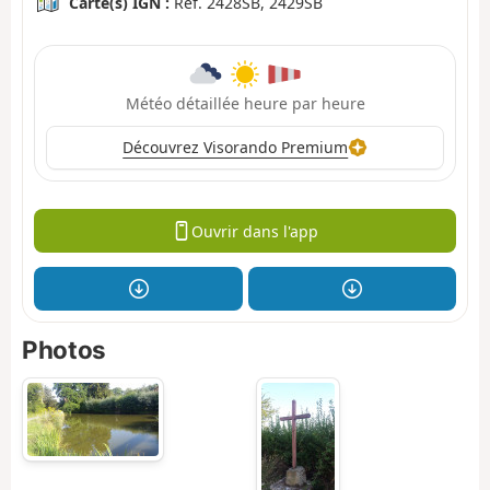
Carte(s) IGN :
Ref. 2428SB, 2429SB
Météo détaillée heure par heure
Découvrez Visorando Premium
Ouvrir dans l'app
Photos