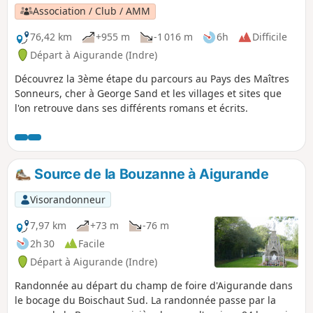
Association / Club / AMM
76,42 km
+955 m
-1 016 m
6h
Difficile
Départ à Aigurande (Indre)
Découvrez la 3ème étape du parcours au Pays des Maîtres
Sonneurs, cher à George Sand et les villages et sites que
l'on retrouve dans ses différents romans et écrits.
Source de la Bouzanne à Aigurande
Visorandonneur
7,97 km
+73 m
-76 m
2h 30
Facile
Départ à Aigurande (Indre)
Randonnée au départ du champ de foire d'Aigurande dans
le bocage du Boischaut Sud. La randonnée passe par la