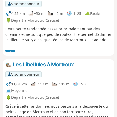
p
Visorandonneur
4,55 km
+50 m
-42 m
1h 25
Facile
Départ à Mortroux (Creuse)
Cette petite randonnée passe principalement par des
chemins et ne suit que peu de routes. Elle permet d'admirer
le tilleul le Sully ainsi que l'église de Mortroux. Il s'agit de
l'une des deux randonnées autour de Mortroux avec la
randonnée "les Libellules". Ces deux randonnées sont
parfaites par exemple pour promener son chien car on n'y
croise que peu de voitures et on ne passe que par peu de
Les Libellules à Mortroux
hameaux.
Visorandonneur
11,01 km
+113 m
-105 m
3h 30
Moyenne
Départ à Mortroux (Creuse)
Grâce à cette randonnée, nous partons à la découverte du
petit village de Mortroux et de son territoire rural,