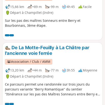
15,66 km
+89 m
-99 m
4h 45
Facile
Départ à Champillet (Indre)
Sur les pas des maîtres Sonneurs entre Berry et
Bourbonnais, 3ème étape.
De La Motte-Feuilly à La Châtre par
l'ancienne voie ferrée
Association / Club / AMM
13,20 km
+44 m
-77 m
3h 55
Moyenne
Départ à Champillet (Indre)
Ce parcours permet une randonnée sur trois jours du
parcours variante "Berry Romantique" du sentier
"Itinérance sur les pas des Maîtres Sonneurs entre Berry et
Bourbonnais" Soit la boucle: La Châtre - La Berthenoux - La
Motte Feuilly - La Châtre