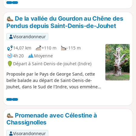
De la vallée du Gourdon au Chêne des
Pendus depuis Saint-Denis-de-Jouhet
Visorandonneur
14,07 km
+110 m
-115 m
4h 20
Moyenne
Départ à Saint-Denis-de-Jouhet (Indre)
Proposée par le Pays de George Sand, cette
belle balade au départ de Saint-Denis-de-
Jouhet, dans le Sud de l'Indre, vous emmène
dans des paysages bucoliques le long du
Gourdon, entre plateau et vallée, bocage et
forêt, jusqu'au Chêne des Pendus dans le bois
de Villemort. Selon la légende, en 1405, le
Promenade avec Célestine à
Seigneur de Rochefolle s'égara dans les bois,
Chassignolles
au cours d'une chasse au loup. Un étrange
vieillard surgit brusquement et lui proposa de
Visorandonneur