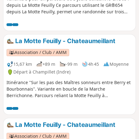
depuis La Motte Feuilly Ce parcours utilisant le GR®654
depuis La Motte Feuilly, permet une randonnée sur trois
jours du parcours variante "Berry Romantique" (Indre-36)
du sentier "Itinérance sur les pas des Maîtres Sonneurs
entre Berry et Bourbonnais" Soit la boucle : La Châtre - La
Berthenoux - La Motte Feuilly - La Châtre
La Motte Feuilly - Chateaumeillant
Association / Club / AMM
15,67 km
+89 m
-99 m
4h 45
Moyenne
Départ à Champillet (Indre)
Itinérance "Sur les pas des Maîtres sonneurs entre Berry et
Bourbonnais". Variante en boucle de la Marche
Berrichonne. Parcours reliant la Motte Feuilly à
Chateaumeillant
La Motte Feuilly - Chateaumeillant
Association / Club / AMM