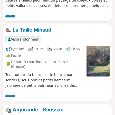
petits hameaux jalonnent un paysage de coteaux boisés et
petits vallons encaissés. Au détour des sentiers, quelques-
unes des très nombreuses croix présentes sur la commune
et un passage par Piodon, lieu qu’affectionnait la poétesse
creusoise George Henry.
La Taille Minaud
Visorandonneur
6,51 km
+30 m
-26 m
1h 55
Facile
Départ à Lourdoueix-Saint-Pierre
(Creuse)
Tout autour du bourg, cette boucle par
sentiers, sous-bois et petits hameaux,
jalonnée de petits patrimoines, offre de
belles échappées sur le village et son église.
Aigurande - Boussac