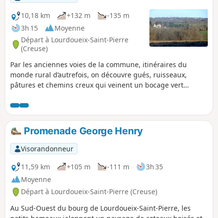
10,18 km
+132 m
-135 m
3h 15
Moyenne
Départ à Lourdoueix-Saint-Pierre
(Creuse)
Par les anciennes voies de la commune, itinéraires du
monde rural d’autrefois, on découvre gués, ruisseaux,
pâtures et chemins creux qui veinent un bocage vert
vallonné où l’eau a marqué le relief et conditionné l’activité
humaine, avec de belles vues sur le château de Vost et ses
alentours.
Promenade George Henry
Visorandonneur
11,59 km
+105 m
-111 m
3h 35
Moyenne
Départ à Lourdoueix-Saint-Pierre (Creuse)
Au Sud-Ouest du bourg de Lourdoueix-Saint-Pierre, les