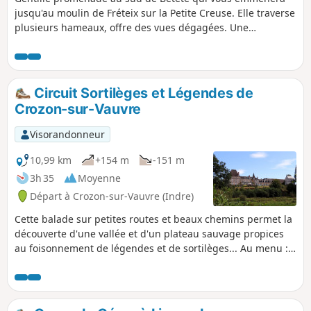
jusqu'au moulin de Fréteix sur la Petite Creuse. Elle traverse
plusieurs hameaux, offre des vues dégagées. Une
randonnée sans prétention, ni difficulté, juste pour marcher
tranquillement... en regardant au loin. On croise des
vaches, un cheval, des jardins, des maisons restaurées. (Et
le chien est content).
Circuit Sortilèges et Légendes de
Crozon-sur-Vauvre
Visorandonneur
10,99 km
+154 m
-151 m
3h 35
Moyenne
Départ à Crozon-sur-Vauvre (Indre)
Cette balade sur petites routes et beaux chemins permet la
découverte d'une vallée et d'un plateau sauvage propices
au foisonnement de légendes et de sortilèges... Au menu :
Église Saint-Germain de Crozon-sur- Vauvre, moulin et
étang de Bourdessoule, ruisseau de la Lande et sa
passerelle formée de gros blocs de granite, Chêne de Not
(ou Nau) et château de la Lande.