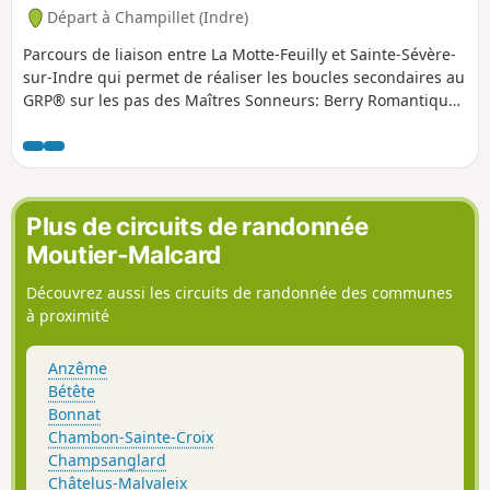
Départ à Champillet (Indre)
Parcours de liaison entre La Motte-Feuilly et Sainte-Sévère-
sur-Indre qui permet de réaliser les boucles secondaires au
GRP® sur les pas des Maîtres Sonneurs: Berry Romantique
et Marche berrichonne (en sens inverse)
Plus de circuits de randonnée
Moutier-Malcard
Découvrez aussi les circuits de randonnée des communes
à proximité
Anzême
Bétête
Bonnat
Chambon-Sainte-Croix
Champsanglard
Châtelus-Malvaleix