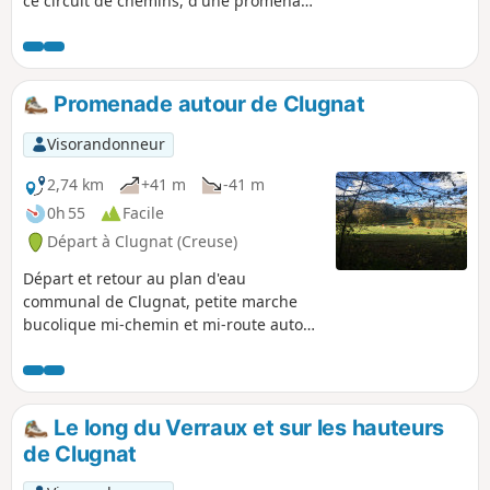
ce circuit de chemins, d'une promenade
bucolique vous permettant d'apprécier
le bruit de la nature, de l'eau et vous
pourrez observer de charmantes
bâtisses creusoises en granite
Promenade autour de Clugnat
accompagnées d'anciens moulins. Vous
pourrez également profiter d'un beau
Visorandonneur
point de vue sur les hauteurs.
Randonnée pouvant être écourtée en
2,74 km
+41 m
-41 m
allant directement du (8) au (15).
0h 55
Facile
Départ à Clugnat (Creuse)
Départ et retour au plan d'eau
communal de Clugnat, petite marche
bucolique mi-chemin et mi-route autour
du village de Clugnat.
Le long du Verraux et sur les hauteurs
de Clugnat