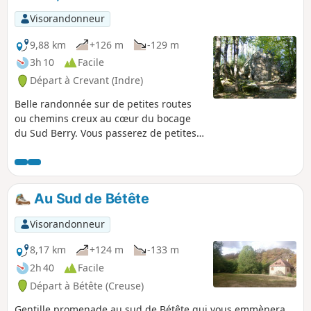
Visorandonneur
9,88 km
+126 m
-129 m
3h 10
Facile
Départ à Crevant (Indre)
Belle randonnée sur de petites routes
ou chemins creux au cœur du bocage
du Sud Berry. Vous passerez de petites
vallées ombragées à des collines avec
vues dégagées sur la campagne
alentour.
Au Sud de Bétête
Visorandonneur
8,17 km
+124 m
-133 m
2h 40
Facile
Départ à Bétête (Creuse)
Gentille promenade au sud de Bétête qui vous emmènera