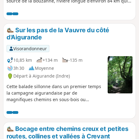
source de la Bouzanne, rivière longue d'environ 84 km qui
se jette dans la Creuse à proximité de Saint-Gaultier (36) et
dont le parcours est jalonné de châteaux.
Sur les pas de la Vauvre du côté
d'Aigurande
Visorandonneur
10,85 km
+134 m
-135 m
3h 30
Moyenne
Départ à Aigurande (Indre)
Cette balade sillonne dans un premier temps
la campagne aigurandaise par de
magnifiques chemins en sous-bois ou
encadrés de haies. Des passerelles traversent
les méandres de la Vauvre. Puis le retour se
fait par l'ancienne voie de chemin de fer
transformée en Voie Verte.
Bocage entre chemins creux et petites
routes, collines et vallées à Crevant