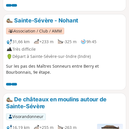
Sainte-Sévère - Nohant
Association / Club / AMM
31,66 km
+233 m
-325 m
9h 45
Très difficile
Départ à Sainte-Sévère-sur-Indre (Indre)
Sur les pas des Maîtres Sonneurs entre Berry et
Bourbonnais, 9e étape.
De châteaux en moulins autour de
Sainte-Sévère
Visorandonneur
16,19 km
+255 m
-263 m