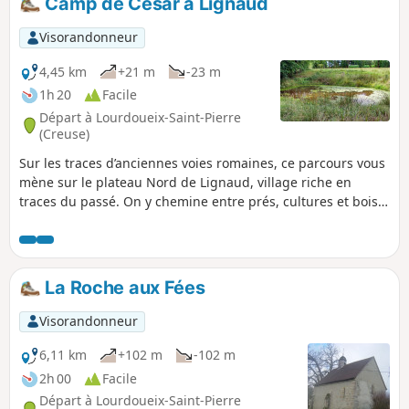
Camp de César à Lignaud
Visorandonneur
4,45 km
+21 m
-23 m
1h 20
Facile
Départ à Lourdoueix-Saint-Pierre
(Creuse)
Sur les traces d’anciennes voies romaines, ce parcours vous
mène sur le plateau Nord de Lignaud, village riche en
traces du passé. On y chemine entre prés, cultures et bois
de résineux, aux abords des parcelles du "Camp de César"
dont l’agencement cadastral révèle les caractéristiques d’un
camp romain. Patrimoine bâti ancien conséquent au cœur
du village.
La Roche aux Fées
Visorandonneur
6,11 km
+102 m
-102 m
2h 00
Facile
Départ à Lourdoueix-Saint-Pierre