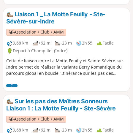
Liaison 1 _ La Motte Feuilly - Ste-
Sévère-sur-Indre
Association / Club / AMM
9,68 km
+62 m
-23 m
2h 55
Facile
Départ à Champillet (Indre)
Cette de liaison entre La Motte-Feuilly et Sainte-Sévère-sur-
Indre permet de réaliser la variante Berry Romantique du
parcours global en boucle "Itinérance sur les pas des
Maîtres Sonneurs entre Berry et Bourbonnais".
Sur les pas des Maîtres Sonneurs
Liaison 1 : La Motte Feuilly - Ste-Sévère
Association / Club / AMM
9,68 km
+62 m
-23 m
2h 55
Facile