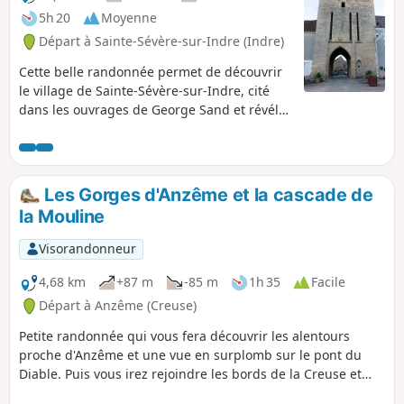
5h 20
Moyenne
Départ à Sainte-Sévère-sur-Indre (Indre)
Cette belle randonnée permet de découvrir
le village de Sainte-Sévère-sur-Indre, cité
dans les ouvrages de George Sand et révélé
par le cinéaste Jacques Tati dans son film
"Jour de Fête". Le circuit sillonne les
alentours vallonnés de ce village, à la
découverte d'anciens châteaux et moulins,
Les Gorges d'Anzême et la cascade de
au milieu d'agréables pâturages et croise de
la Mouline
nombreux ruisseaux.
Visorandonneur
4,68 km
+87 m
-85 m
1h 35
Facile
Départ à Anzême (Creuse)
Petite randonnée qui vous fera découvrir les alentours
proche d'Anzême et une vue en surplomb sur le pont du
Diable. Puis vous irez rejoindre les bords de la Creuse et
partirez à la découverte de la Cascade de la Mouline.