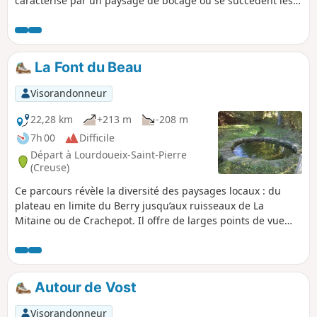
caractérisé par un paysage de bocage où se succèdent les
parcelles agricoles.
La Font du Beau
Visorandonneur
22,28 km
+213 m
-208 m
7h 00
Difficile
Départ à Lourdoueix-Saint-Pierre
(Creuse)
Ce parcours révèle la diversité des paysages locaux : du
plateau en limite du Berry jusqu’aux ruisseaux de La
Mitaine ou de Crachepot. Il offre de larges points de vue
sur les Monts de Guéret et de Saint-Vaury, le plateau
d’Aigurande, le Château de Vost et les hameaux alentours,
au détour de chemins creux, de prés et bosquets où
serpentent de petits ruisseaux vifs et ombragés. L’itinéraire
Autour de Vost
est parsemé de puits et de croix,
Visorandonneur