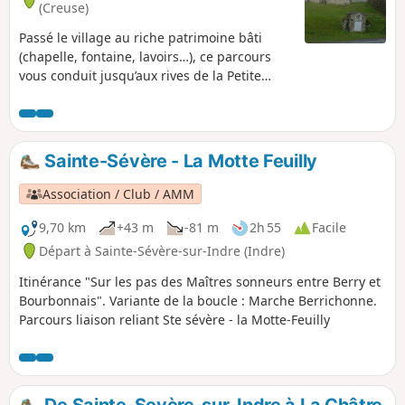
(Creuse)
Passé le village au riche patrimoine bâti
(chapelle, fontaine, lavoirs…), ce parcours
vous conduit jusqu’aux rives de la Petite
Creuse dont on remonte le cours sur un
sentier ombragé surplombé par des bois de
pente. De la falaise du Rocher des Fées, le
retour sur le plateau agricole permet de
Sainte-Sévère - La Motte Feuilly
découvrir vers le Sud un large panorama.
Association / Club / AMM
9,70 km
+43 m
-81 m
2h 55
Facile
Départ à Sainte-Sévère-sur-Indre (Indre)
Itinérance "Sur les pas des Maîtres sonneurs entre Berry et
Bourbonnais". Variante de la boucle : Marche Berrichonne.
Parcours liaison reliant Ste sévère - la Motte-Feuilly
De Sainte-Sevère-sur-Indre à La Châtre