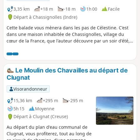
suivre une lumière pour retrouver son
chemin, à condition de planter, une nuit de
3,35 km
+18 m
-18 m
1h 00
Facile
pleine lune, un chêne qui défierait les
Départ à Chassignolles (Indre)
temps...
Cette balade vous mènera dans les pas de Célestine. C'est
dans une maison inhabitée de Chassignolles, village du
cœur de la France, que l'auteur découvre par un soir d'été,
un trésor caché : dans une petite boite, sept lettres. Datant
des années 1860, toutes, sauf une, sont des demandes en
mariage adressées à la fille de l'aubergiste, Célestine.
Le Moulin des Chavailles au départ de
Clugnat
Visorandonneur
15,36 km
+295 m
-295 m
5h 15
Moyenne
Départ à Clugnat (Creuse)
Au départ du plan d'eau communal de
Clugnat, vous profiterez, tout au long de