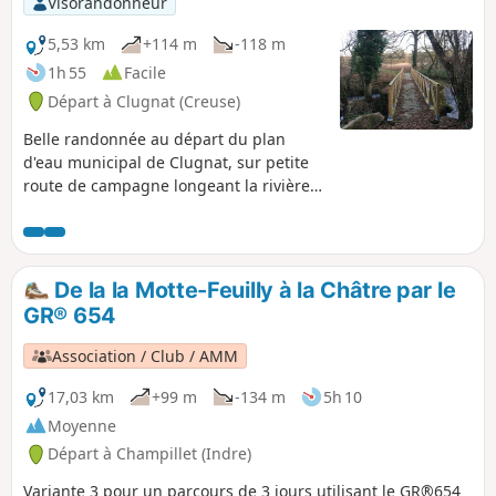
Visorandonneur
5,53 km
+114 m
-118 m
1h 55
Facile
Départ à Clugnat (Creuse)
Belle randonnée au départ du plan
d'eau municipal de Clugnat, sur petite
route de campagne longeant la rivière
le Verraux et bordé de hêtres
majestueux. À Poussange (420 m
d'altitude) joli point de vue sur la
campagne environnante et sur Clugnat.
De la la Motte-Feuilly à la Châtre par le
La marche se situe sur chemin à travers
GR® 654
les champs et en sous-bois. Retour avec
passage sur pont de bois enjambant la
Association / Club / AMM
rivière.
17,03 km
+99 m
-134 m
5h 10
Moyenne
Départ à Champillet (Indre)
Variante 3 pour un parcours de 3 jours utilisant le GR®654