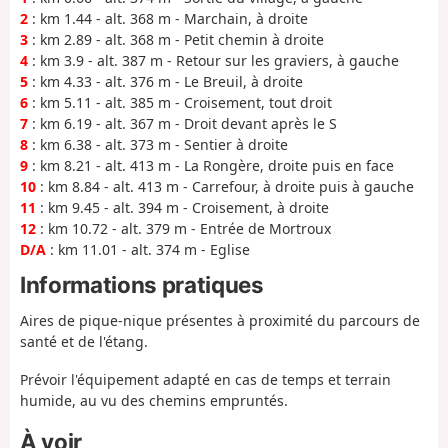
2
: km 1.44 - alt. 368 m - Marchain, à droite
3
: km 2.89 - alt. 368 m - Petit chemin à droite
4
: km 3.9 - alt. 387 m - Retour sur les graviers, à gauche
5
: km 4.33 - alt. 376 m - Le Breuil, à droite
6
: km 5.11 - alt. 385 m - Croisement, tout droit
7
: km 6.19 - alt. 367 m - Droit devant après le S
8
: km 6.38 - alt. 373 m - Sentier à droite
9
: km 8.21 - alt. 413 m - La Rongère, droite puis en face
10
: km 8.84 - alt. 413 m - Carrefour, à droite puis à gauche
11
: km 9.45 - alt. 394 m - Croisement, à droite
12
: km 10.72 - alt. 379 m - Entrée de Mortroux
D/A
: km 11.01 - alt. 374 m - Eglise
Informations pratiques
Aires de pique-nique présentes à proximité du parcours de
santé et de l'étang.
Prévoir l'équipement adapté en cas de temps et terrain
humide, au vu des chemins empruntés.
À voir