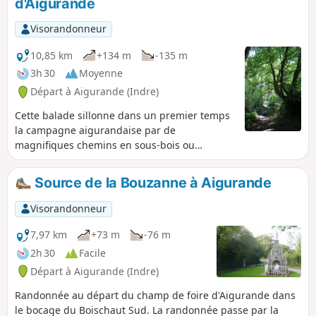
d'Aigurande
Visorandonneur
10,85 km
+134 m
-135 m
3h 30
Moyenne
Départ à Aigurande (Indre)
Cette balade sillonne dans un premier temps
la campagne aigurandaise par de
magnifiques chemins en sous-bois ou
encadrés de haies. Des passerelles traversent
les méandres de la Vauvre. Puis le retour se
Source de la Bouzanne à Aigurande
fait par l'ancienne voie de chemin de fer
transformée en Voie Verte.
Visorandonneur
7,97 km
+73 m
-76 m
2h 30
Facile
Départ à Aigurande (Indre)
Randonnée au départ du champ de foire d'Aigurande dans
le bocage du Boischaut Sud. La randonnée passe par la