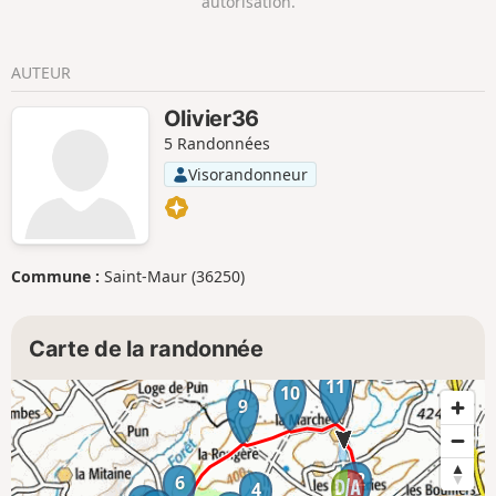
autorisation.
AUTEUR
Olivier36
5 Randonnées
Visorandonneur
Commune :
Saint-Maur (36250)
Carte de la randonnée
11
10
9
12
6
4