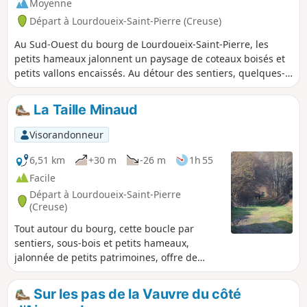
Moyenne
Départ à Lourdoueix-Saint-Pierre (Creuse)
Au Sud-Ouest du bourg de Lourdoueix-Saint-Pierre, les
petits hameaux jalonnent un paysage de coteaux boisés et
petits vallons encaissés. Au détour des sentiers, quelques-
unes des très nombreuses croix présentes sur la commune
et un passage par Piodon, lieu qu’affectionnait la poétesse
La Taille Minaud
creusoise George Henry.
Visorandonneur
6,51 km
+30 m
-26 m
1h 55
Facile
Départ à Lourdoueix-Saint-Pierre
(Creuse)
Tout autour du bourg, cette boucle par
sentiers, sous-bois et petits hameaux,
jalonnée de petits patrimoines, offre de
belles échappées sur le village et son église.
Sur les pas de la Vauvre du côté