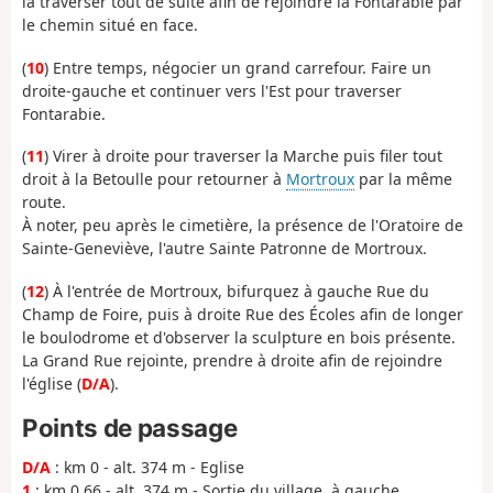
la traverser tout de suite afin de rejoindre la Fontarabie par
le chemin situé en face.
(
10
) Entre temps, négocier un grand carrefour. Faire un
droite-gauche et continuer vers l'Est pour traverser
Fontarabie.
(
11
) Virer à droite pour traverser la Marche puis filer tout
droit à la Betoulle pour retourner à
Mortroux
par la même
route.
À noter, peu après le cimetière, la présence de l'Oratoire de
Sainte-Geneviève, l'autre Sainte Patronne de Mortroux.
(
12
) À l'entrée de Mortroux, bifurquez à gauche Rue du
Champ de Foire, puis à droite Rue des Écoles afin de longer
le boulodrome et d'observer la sculpture en bois présente.
La Grand Rue rejointe, prendre à droite afin de rejoindre
l'église (
D/A
).
Points de passage
D/A
: km 0 - alt. 374 m - Eglise
1
: km 0.66 - alt. 374 m - Sortie du village, à gauche