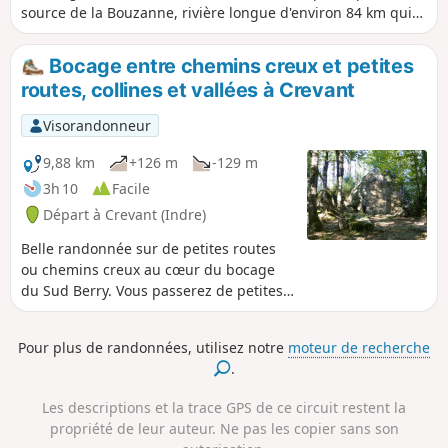
source de la Bouzanne, rivière longue d'environ 84 km qui
se jette dans la Creuse à proximité de Saint-Gaultier (36) et
dont le parcours est jalonné de châteaux.
Bocage entre chemins creux et petites
routes, collines et vallées à Crevant
Visorandonneur
9,88 km
+126 m
-129 m
3h 10
Facile
Départ à Crevant (Indre)
Belle randonnée sur de petites routes
ou chemins creux au cœur du bocage
du Sud Berry. Vous passerez de petites
vallées ombragées à des collines avec
vues dégagées sur la campagne
Pour plus de randonnées, utilisez notre
moteur de recherche
alentour.
.
Les descriptions et la trace GPS de ce circuit restent la
propriété de leur auteur. Ne pas les copier sans son