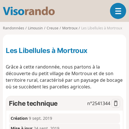
V
O
i
u
s
v
o
Randonnées
Limousin
Creuse
Mortroux
Les Libellules à Mortroux
r
r
i
a
r
n
Les Libellules à Mortroux
l
d
a
o
n
Grâce à cette randonnée, nous partons à la
a
découverte du petit village de Mortroux et de son
v
territoire rural, caractérisé par un paysage de bocage
i
g
où se succèdent les parcelles agricoles.
a
t
Fiche technique
n°
2541344
i
o
n
Création
9 sept. 2019
Mise à jour
24 sept. 2019