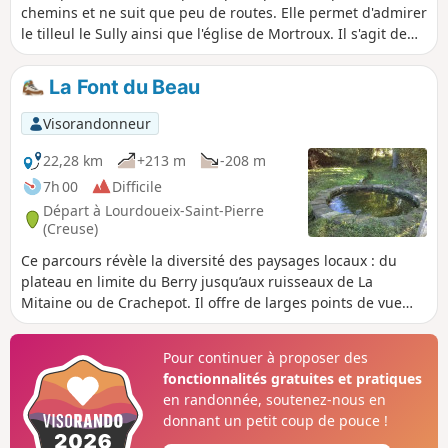
chemins et ne suit que peu de routes. Elle permet d'admirer
le tilleul le Sully ainsi que l'église de Mortroux. Il s'agit de
l'une des deux randonnées autour de Mortroux avec la
randonnée "les Libellules". Ces deux randonnées sont
La Font du Beau
parfaites par exemple pour promener son chien car on n'y
croise que peu de voitures et on ne passe que par peu de
Visorandonneur
hameaux.
22,28 km
+213 m
-208 m
7h 00
Difficile
Départ à Lourdoueix-Saint-Pierre
(Creuse)
Ce parcours révèle la diversité des paysages locaux : du
plateau en limite du Berry jusqu’aux ruisseaux de La
Mitaine ou de Crachepot. Il offre de larges points de vue
sur les Monts de Guéret et de Saint-Vaury, le plateau
d’Aigurande, le Château de Vost et les hameaux alentours,
Pour continuer à proposer des
au détour de chemins creux, de prés et bosquets où
fonctionnalités gratuites et pratiques
serpentent de petits ruisseaux vifs et ombragés. L’itinéraire
en randonnée, soutenez-nous en
est parsemé de puits et de croix,
donnant un petit coup de pouce !