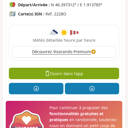
Départ/Arrivée :
N 46.397312° / E 1.913785°
Carte(s) IGN :
Ref. 2228O
Météo détaillée heure par heure
Découvrez Visorando Premium
Ouvrir dans l'app
Pour continuer à proposer des
fonctionnalités gratuites et
pratiques
en randonnée, soutenez-
nous en donnant un petit coup de