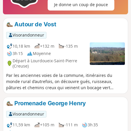
Je donne un coup de pouce
Autour de Vost
Visorandonneur
10,18 km
+132 m
-135 m
3h 15
Moyenne
Départ à Lourdoueix-Saint-Pierre
(Creuse)
Par les anciennes voies de la commune, itinéraires du
monde rural d’autrefois, on découvre gués, ruisseaux,
pâtures et chemins creux qui veinent un bocage vert
vallonné où l’eau a marqué le relief et conditionné l’activité
humaine, avec de belles vues sur le château de Vost et ses
Promenade George Henry
alentours.
Visorandonneur
11,59 km
+105 m
-111 m
3h 35