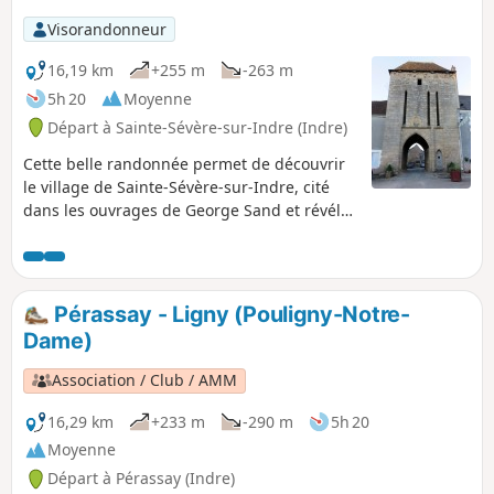
Visorandonneur
16,19 km
+255 m
-263 m
5h 20
Moyenne
Départ à Sainte-Sévère-sur-Indre (Indre)
Cette belle randonnée permet de découvrir
le village de Sainte-Sévère-sur-Indre, cité
dans les ouvrages de George Sand et révélé
par le cinéaste Jacques Tati dans son film
"Jour de Fête". Le circuit sillonne les
alentours vallonnés de ce village, à la
découverte d'anciens châteaux et moulins,
Pérassay - Ligny (Pouligny-Notre-
au milieu d'agréables pâturages et croise de
Dame)
nombreux ruisseaux.
Association / Club / AMM
16,29 km
+233 m
-290 m
5h 20
Moyenne
Départ à Pérassay (Indre)