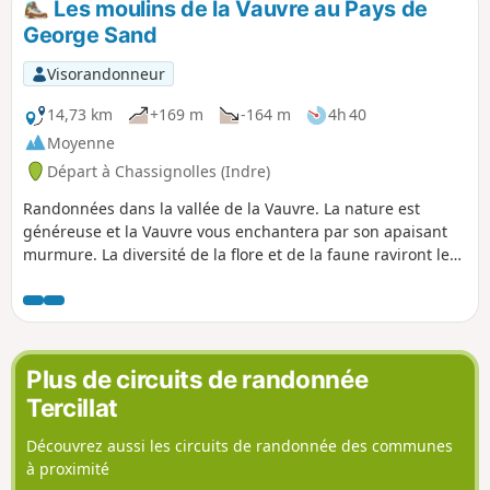
Les moulins de la Vauvre au Pays de
George Sand
Visorandonneur
14,73 km
+169 m
-164 m
4h 40
Moyenne
Départ à Chassignolles (Indre)
Randonnées dans la vallée de la Vauvre. La nature est
généreuse et la Vauvre vous enchantera par son apaisant
murmure. La diversité de la flore et de la faune raviront les
amateurs.
Plus de circuits de randonnée
Tercillat
Découvrez aussi les circuits de randonnée des communes
à proximité