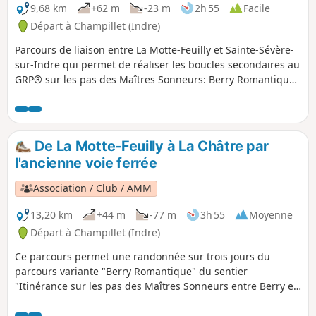
9,68 km
+62 m
-23 m
2h 55
Facile
Départ à Champillet (Indre)
Parcours de liaison entre La Motte-Feuilly et Sainte-Sévère-
sur-Indre qui permet de réaliser les boucles secondaires au
GRP® sur les pas des Maîtres Sonneurs: Berry Romantique
et Marche berrichonne (en sens inverse)
De La Motte-Feuilly à La Châtre par
l'ancienne voie ferrée
Association / Club / AMM
13,20 km
+44 m
-77 m
3h 55
Moyenne
Départ à Champillet (Indre)
Ce parcours permet une randonnée sur trois jours du
parcours variante "Berry Romantique" du sentier
"Itinérance sur les pas des Maîtres Sonneurs entre Berry et
Bourbonnais" Soit la boucle: La Châtre - La Berthenoux - La
Motte Feuilly - La Châtre