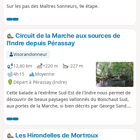
Sur les pas des Maîtres Sonneurs, 9e étape.
Circuit de la Marche aux sources de
l'Indre depuis Pérassay
Visorandonneur
12,60 km
+220 m
-227 m
4h 15
Moyenne
Départ à Pérassay (Indre)
Cette balade à l'extrême Sud-Est de l'Indre nous permet de
découvrir de beaux paysages vallonnés du Boischaut Sud,
aux portes de la Marche, si bien décrits par George Sand.
Partant du village de Pérassay, empruntant petites routes et
chemins champêtres, notamment le GRP® des Maîtres
Sonneurs, elle nous entraîne sur les bords de l'Indre qui
n'est ici qu'un simple ruisseau, sa source étant à deux pas
Les Hirondelles de Mortroux
dans le département voisin du Cher, près de Saint-Priest-la-