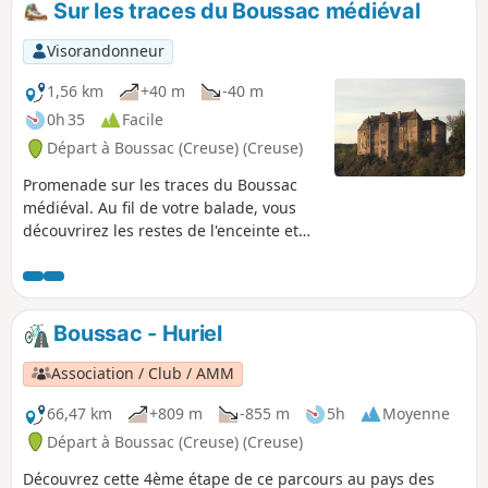
Sur les traces du Boussac médiéval
La marche se situe sur chemin à travers
les champs et en sous-bois. Retour avec
Visorandonneur
passage sur pont de bois enjambant la
rivière.
1,56 km
+40 m
-40 m
0h 35
Facile
Départ à Boussac (Creuse) (Creuse)
Promenade sur les traces du Boussac
médiéval. Au fil de votre balade, vous
découvrirez les restes de l'enceinte et
tours de fortification, par l'ancienne
porte de la ville vous entrerez dans le
Boussac médiéval et flânerez dans les
rues et ruelles. Vous passerez au vieux
Boussac - Huriel
moulin en contrebas du château et
longerez la petite Creuse pour ressortir
Association / Club / AMM
sur le pont donnant une superbe vue
sur le château de Boussac où séjournait
66,47 km
+809 m
-855 m
5h
Moyenne
l'écrivain Georges Sand.
Départ à Boussac (Creuse) (Creuse)
Découvrez cette 4ème étape de ce parcours au pays des