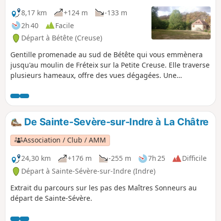
8,17 km
+124 m
-133 m
2h 40
Facile
Départ à Bétête (Creuse)
Gentille promenade au sud de Bétête qui vous emmènera
jusqu'au moulin de Fréteix sur la Petite Creuse. Elle traverse
plusieurs hameaux, offre des vues dégagées. Une
randonnée sans prétention, ni difficulté, juste pour marcher
tranquillement... en regardant au loin. On croise des
vaches, un cheval, des jardins, des maisons restaurées. (Et
le chien est content).
De Sainte-Sevère-sur-Indre à La Châtre
Association / Club / AMM
24,30 km
+176 m
-255 m
7h 25
Difficile
Départ à Sainte-Sévère-sur-Indre (Indre)
Extrait du parcours sur les pas des Maîtres Sonneurs au
départ de Sainte-Sévère.