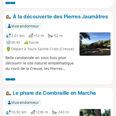
des années 1860, toutes, sauf une, sont des demandes en
mariage adressées à la fille de l'aubergiste, Célestine.
À la découverte des Pierres Jaumâtres
Visorandonneur
2,01 km
+52 m
-52 m
0h 45
Facile
Départ à Toulx-Sainte-Croix (Creuse)
Belle randonnée en sous-bois pour
découvrir le site naturel emblématique
du nord de la Creuse, les Pierres
Jaumâtres. Vous découvrirez le site
classé et sa légende, lieu de promenade
prisé de George Sand et de Chopin
lorsqu'il séjournait au Château de
Le phare de Combraille en Marche
Boussac.
Visorandonneur
10,92 km
+236 m
-243 m