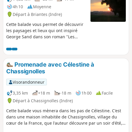
4h 10
Moyenne
Départ à Briantes (Indre)
Cette balade vous permet de découvrir
les paysages et lieux qui ont inspiré
George Sand dans son roman "Les
Beaux Messieurs de Bois-Doré". Elle
part de Briantes où se situe le château
dans lequel se déroule une partie de
l'intrigue puis suit l'ancienne ligne de
Promenade avec Célestine à
chemin de fer "Châteauroux-La Châtre-
Chassignolles
Montluçon" pour atteindre la Motte-
Feuilly. Vous pourrez alors découvrir le
Visorandonneur
Château de la Motte. Enfin le retour se
fait le long de chemins et petites routes
3,35 km
+18 m
-18 m
1h 00
Facile
et finit près du pigeonnier de Briantes.
Départ à Chassignolles (Indre)
Cette balade vous mènera dans les pas de Célestine. C'est
dans une maison inhabitée de Chassignolles, village du
cœur de la France, que l'auteur découvre par un soir d'été,
un trésor caché : dans une petite boite, sept lettres. Datant