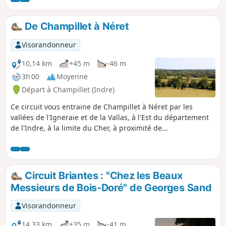
De Champillet à Néret
Visorandonneur
10,14 km
+45 m
-46 m
3h 00
Moyenne
Départ à Champillet (Indre)
Ce circuit vous entraine de Champillet à Néret par les
vallées de l'Igneraie et de la Vallas, à l'Est du département
de l'Indre, à la limite du Cher, à proximité de
Châteaumeillant. Possibilité de coupler avec le sentier de
Ferrières à Néret (6 km) (voir informations pratiques).
Circuit Briantes : "Chez les Beaux
Messieurs de Bois-Doré" de Georges Sand
Visorandonneur
14,33 km
+35 m
-41 m