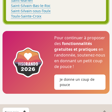
Saint-Marien
Saint-Silvain-Bas-le-Roc
Saint-Silvain-sous-Toulx
Toulx-Sainte-Croix
Pour continuer à proposer
des
fonctionnalités
gratuites et pratiques
en
randonnée, soutenez-nous
en donnant un petit coup
de pouce !
Je donne un coup de
pouce
C