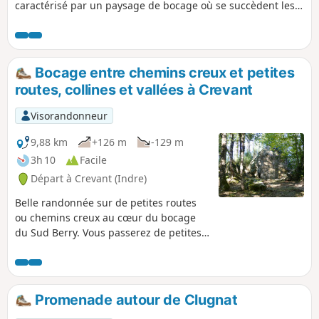
caractérisé par un paysage de bocage où se succèdent les
parcelles agricoles.
Bocage entre chemins creux et petites
routes, collines et vallées à Crevant
Visorandonneur
9,88 km
+126 m
-129 m
3h 10
Facile
Départ à Crevant (Indre)
Belle randonnée sur de petites routes
ou chemins creux au cœur du bocage
du Sud Berry. Vous passerez de petites
vallées ombragées à des collines avec
vues dégagées sur la campagne
alentour.
Promenade autour de Clugnat