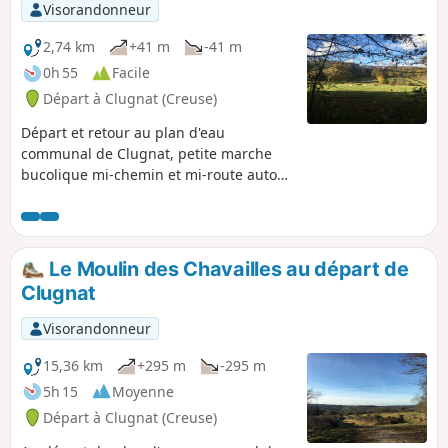
Visorandonneur
2,74 km
+41 m
-41 m
0h 55
Facile
Départ à Clugnat (Creuse)
Départ et retour au plan d'eau
communal de Clugnat, petite marche
bucolique mi-chemin et mi-route autour
du village de Clugnat.
Le Moulin des Chavailles au départ de
Clugnat
Visorandonneur
15,36 km
+295 m
-295 m
5h 15
Moyenne
Départ à Clugnat (Creuse)