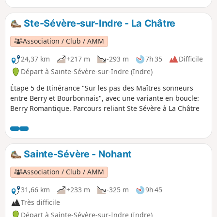
Ste-Sévère-sur-Indre - La Châtre
Association / Club / AMM
24,37 km
+217 m
-293 m
7h 35
Difficile
Départ à Sainte-Sévère-sur-Indre (Indre)
Étape 5 de Itinérance "Sur les pas des Maîtres sonneurs
entre Berry et Bourbonnais", avec une variante en boucle:
Berry Romantique. Parcours reliant Ste Sévère à La Châtre
Sainte-Sévère - Nohant
Association / Club / AMM
31,66 km
+233 m
-325 m
9h 45
Très difficile
Départ à Sainte-Sévère-sur-Indre (Indre)