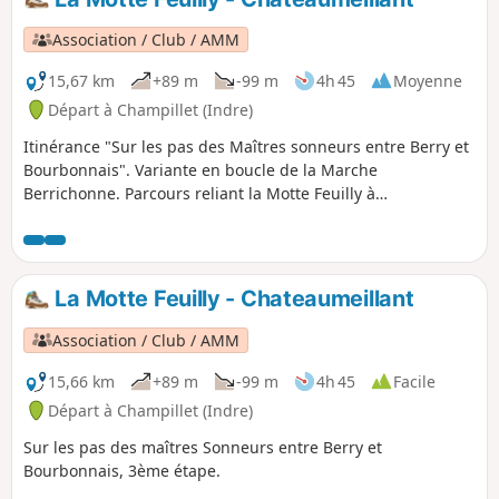
Association / Club / AMM
15,67 km
+89 m
-99 m
4h 45
Moyenne
Départ à Champillet (Indre)
Itinérance "Sur les pas des Maîtres sonneurs entre Berry et
Bourbonnais". Variante en boucle de la Marche
Berrichonne. Parcours reliant la Motte Feuilly à
Chateaumeillant
La Motte Feuilly - Chateaumeillant
Association / Club / AMM
15,66 km
+89 m
-99 m
4h 45
Facile
Départ à Champillet (Indre)
Sur les pas des maîtres Sonneurs entre Berry et
Bourbonnais, 3ème étape.