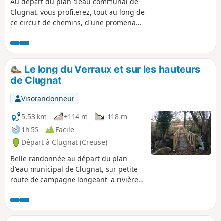
Au départ du plan d'eau communal de
Clugnat, vous profiterez, tout au long de
ce circuit de chemins, d'une promenade
bucolique vous permettant d'apprécier
le bruit de la nature, de l'eau et vous
pourrez observer de charmantes
bâtisses creusoises en granite
Le long du Verraux et sur les hauteurs
accompagnées d'anciens moulins. Vous
de Clugnat
pourrez également profiter d'un beau
point de vue sur les hauteurs.
Visorandonneur
Randonnée pouvant être écourtée en
allant directement du (8) au (15).
5,53 km
+114 m
-118 m
1h 55
Facile
Départ à Clugnat (Creuse)
Belle randonnée au départ du plan
d'eau municipal de Clugnat, sur petite
route de campagne longeant la rivière
le Verraux et bordé de hêtres
majestueux. À Poussange (420 m
d'altitude) joli point de vue sur la
campagne environnante et sur Clugnat.