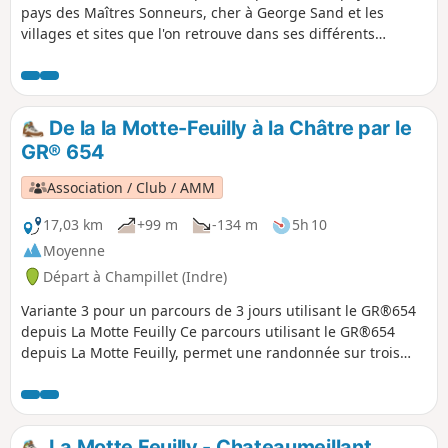
pays des Maîtres Sonneurs, cher à George Sand et les
villages et sites que l'on retrouve dans ses différents
romans et écrits dont les Maîtres Sonneurs trame principale
du parcours
De la la Motte-Feuilly à la Châtre par le
GR® 654
Association / Club / AMM
17,03 km
+99 m
-134 m
5h 10
Moyenne
Départ à Champillet (Indre)
Variante 3 pour un parcours de 3 jours utilisant le GR®654
depuis La Motte Feuilly Ce parcours utilisant le GR®654
depuis La Motte Feuilly, permet une randonnée sur trois
jours du parcours variante "Berry Romantique" (Indre-36)
du sentier "Itinérance sur les pas des Maîtres Sonneurs
entre Berry et Bourbonnais" Soit la boucle : La Châtre - La
Berthenoux - La Motte Feuilly - La Châtre
La Motte Feuilly - Chateaumeillant