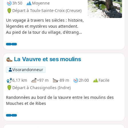
3h 50
Moyenne
Départ à Toulx-Sainte-Croix (Creuse)
Un voyage à travers les siècles : histoire,
légendes et mystères vous attendent.
Au pied de la tour du village, d'étranges
champs de pierres se déploient et
servent de caches aux fées et lutins.
La Vauvre et ses moulins
Visorandonneur
6,17 km
+97 m
-89 m
2h 00
Facile
Départ à Chassignolles (Indre)
Randonnées au bord de la Vauvre entre les moulins des
Mouches et de Ribes