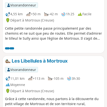
Marche.
Visorandonneur
4,55 km
+50 m
-42 m
1h 25
Facile
Départ à Mortroux (Creuse)
Cette petite randonnée passe principalement par des
chemins et ne suit que peu de routes. Elle permet d'admirer
le tilleul le Sully ainsi que l'église de Mortroux. Il s'agit de
l'une des deux randonnées autour de Mortroux avec la
randonnée "les Libellules". Ces deux randonnées sont
parfaites par exemple pour promener son chien car on n'y
croise que peu de voitures et on ne passe que par peu de
Les Libellules à Mortroux
hameaux.
Visorandonneur
11,01 km
+113 m
-105 m
3h 30
Moyenne
Départ à Mortroux (Creuse)
Grâce à cette randonnée, nous partons à la découverte du
petit village de Mortroux et de son territoire rural,