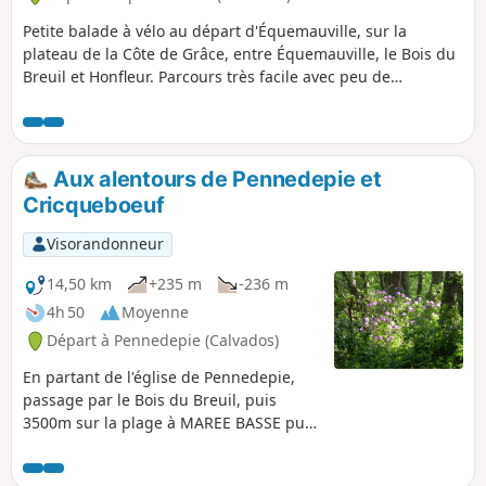
Petite balade à vélo au départ d'Équemauville, sur la
plateau de la Côte de Grâce, entre Équemauville, le Bois du
Breuil et Honfleur. Parcours très facile avec peu de
circulation. Très bucolique, cette balade est majoritairement
ombragée, elle est très facile et familiale (faite avec ma fille
de 9 ans).
Aux alentours de Pennedepie et
Cricqueboeuf
Visorandonneur
14,50 km
+235 m
-236 m
4h 50
Moyenne
Départ à Pennedepie (Calvados)
En partant de l'église de Pennedepie,
passage par le Bois du Breuil, puis
3500m sur la plage à MAREE BASSE puis
retour par la campagne