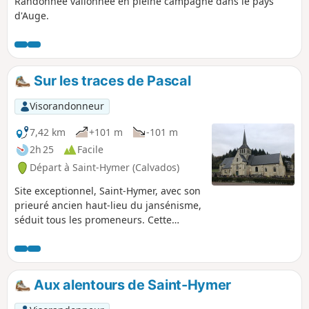
Randonnée vallonnée en pleine campagne dans le pays
d'Auge.
Sur les traces de Pascal
Visorandonneur
7,42 km
+101 m
-101 m
2h 25
Facile
Départ à Saint-Hymer (Calvados)
Site exceptionnel, Saint-Hymer, avec son
prieuré ancien haut-lieu du jansénisme,
séduit tous les promeneurs. Cette
boucle, dans un environnement
verdoyant et boisé, se termine sur la
place où se tiennent l'église, le
cimetière, dans lequel repose la mère
Aux alentours de Saint-Hymer
Denis, l'auberge et le lavoir.