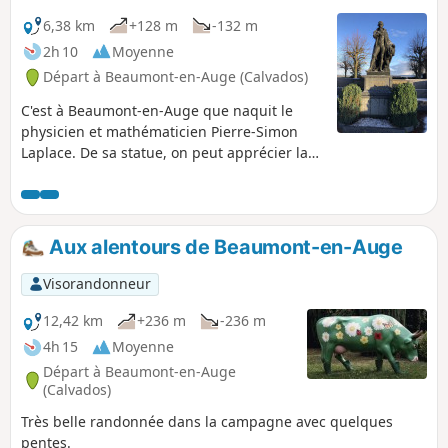
6,38 km
+128 m
-132 m
2h 10
Moyenne
Départ à Beaumont-en-Auge (Calvados)
C'est à Beaumont-en-Auge que naquit le
physicien et mathématicien Pierre-Simon
Laplace. De sa statue, on peut apprécier la
vue sur la vallée de la Touques.
Aux alentours de Beaumont-en-Auge
Visorandonneur
12,42 km
+236 m
-236 m
4h 15
Moyenne
Départ à Beaumont-en-Auge
(Calvados)
Très belle randonnée dans la campagne avec quelques
pentes.