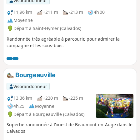
Visorandonneur
11,96 km
+211 m
-213 m
4h 00
Moyenne
Départ à Saint-Hymer (Calvados)
Randonnée très agréable à parcourir, pour admirer la
campagne et les sous-bois.
Bourgeauville
Visorandonneur
13,36 km
+220 m
-225 m
4h 25
Moyenne
Départ à Bourgeauville (Calvados)
Superbe randonnée à l'ouest de Beaumont-en-Auge dans le
Calvados