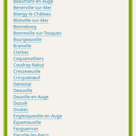
Beaumont-en-Auge
Benerville-sur-Mer
Blangy-le-Château
Blonville-sur-Mer
Bonnebosq
Bonneville-sur-Touques
Bourgeauville
Branville
Clarbec
Coquainvilliers
Coudray-Rabut
Cresseveuille
Cricquebœuf
Danestal
Deauville
Douville-en-Auge
Dozulé
Drubec
Englesqueville-en-Auge
Équemauville
Fauguernon
Fierville-les-Parcs