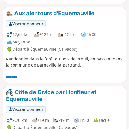
colombage, un vrai concentré de
Normandie.
Aux alentours d'Equemauville
Visorandonneur
12,65 km
+126 m
-125 m
4h 00
Moyenne
Départ à Équemauville (Calvados)
Randonnée dans la forêt du Bois de Breuil, en passant dans
la commune de Barneville-la-Bertrand.
Côte de Grâce par Honfleur et
Équemauville
Visorandonneur
9,70 km
+19 m
-19 m
1h30
Facile
Départ à Équemauville (Calvados)