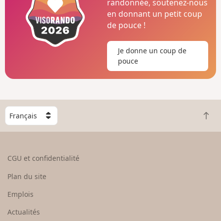
randonnée, soutenez-nous
en donnant un petit coup
de pouce !
Je donne un coup de
pouce
C
R
h
e
o
t
i
o
s
CGU et confidentialité
u
i
r
s
Plan du site
e
s
n
e
Emplois
h
z
Actualités
a
u