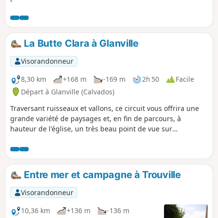
La Butte Clara à Glanville
Visorandonneur
8,30 km
+168 m
-169 m
2h 50
Facile
Départ à Glanville (Calvados)
Traversant ruisseaux et vallons, ce circuit vous offrira une
grande variété de paysages et, en fin de parcours, à
hauteur de l'église, un très beau point de vue sur
Beaumont-en-Auge et les collines environnantes.
Entre mer et campagne à Trouville
Visorandonneur
10,36 km
+136 m
-136 m