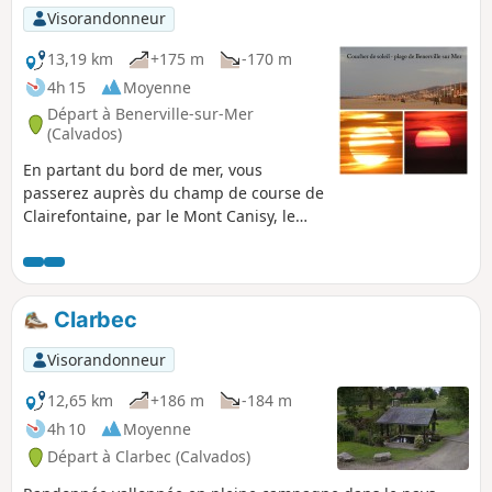
Visorandonneur
13,19 km
+175 m
-170 m
4h 15
Moyenne
Départ à Benerville-sur-Mer
(Calvados)
En partant du bord de mer, vous
passerez auprès du champ de course de
Clairefontaine, par le Mont Canisy, le
clos Mallet et dans le marais de Villers.
Retour par les batteries du Mont Canisy
et le bord de mer.
Clarbec
Visorandonneur
12,65 km
+186 m
-184 m
4h 10
Moyenne
Départ à Clarbec (Calvados)