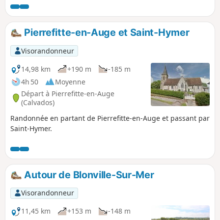
Pierrefitte-en-Auge et Saint-Hymer
Visorandonneur
14,98 km
+190 m
-185 m
4h 50
Moyenne
Départ à Pierrefitte-en-Auge
(Calvados)
Randonnée en partant de Pierrefitte-en-Auge et passant par
Saint-Hymer.
Autour de Blonville-Sur-Mer
Visorandonneur
11,45 km
+153 m
-148 m