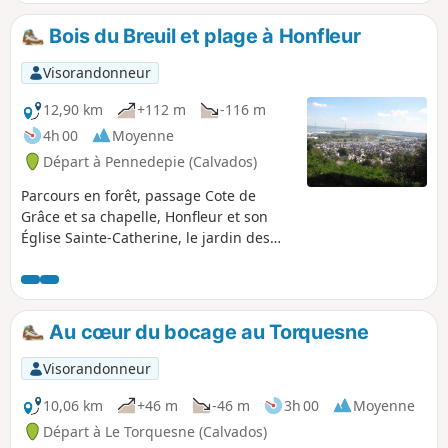
Bois du Breuil et plage à Honfleur
Visorandonneur
12,90 km
+112 m
-116 m
4h 00
Moyenne
Départ à Pennedepie (Calvados)
Parcours en forêt, passage Cote de
Grâce et sa chapelle, Honfleur et son
Église Sainte-Catherine, le jardin des
personnalités, promenade sur la plage
et retour dans le bois avec ses
rhododendrons.
Au cœur du bocage au Torquesne
Visorandonneur
10,06 km
+46 m
-46 m
3h 00
Moyenne
Départ à Le Torquesne (Calvados)