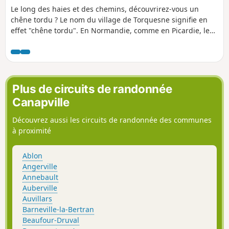
Le long des haies et des chemins, découvrirez-vous un
chêne tordu ? Le nom du village de Torquesne signifie en
effet "chêne tordu". En Normandie, comme en Picardie, le
son "che" se prononçait "ke", "chêne" se disait donc "kene",
d'où "Torquesne". En route ! A la recherche du chêne....
Plus de circuits de randonnée
Canapville
Découvrez aussi les circuits de randonnée des communes
à proximité
Ablon
Angerville
Annebault
Auberville
Auvillars
Barneville-la-Bertran
Beaufour-Druval