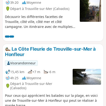
3h 20
Moyenne
Départ à Trouville-sur-Mer (Calvados)
Découvrir les différentes facettes de
Trouville, côté ville, côté mer et côté
campagne. Un itinéraire avec de multiples
points de vue sur la Manche et sur la
campagne normande. Pour tous ceux qui ne
connaissent que le Trouville des quais !
La Côte Fleurie de Trouville-sur-Mer à
Honfleur
Visorandonneur
15,45 km
+7 m
-6 m
4h 25
Moyenne
Départ à Trouville-sur-Mer
(Calvados)
Pour ceux qui apprécient les balades sur la plage, en voici
une de Trouville-sur-Mer à Honfleur qui peut se réaliser à
marée basse.