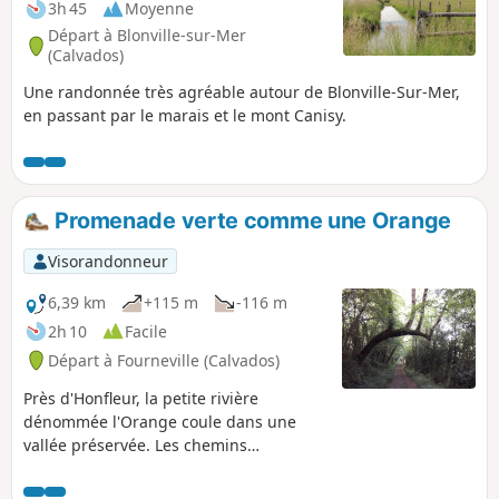
3h 45
Moyenne
Départ à Blonville-sur-Mer
(Calvados)
Une randonnée très agréable autour de Blonville-Sur-Mer,
en passant par le marais et le mont Canisy.
Promenade verte comme une Orange
Visorandonneur
6,39 km
+115 m
-116 m
2h 10
Facile
Départ à Fourneville (Calvados)
Près d'Honfleur, la petite rivière
dénommée l'Orange coule dans une
vallée préservée. Les chemins
parcourent un paysage de prairies
closes de haies avec de belles maisons à