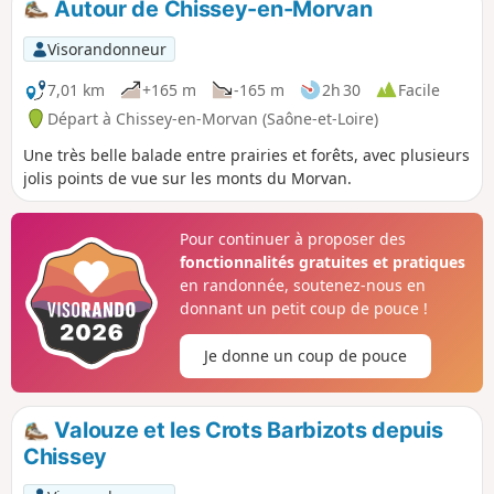
Autour de Chissey-en-Morvan
Visorandonneur
7,01 km
+165 m
-165 m
2h 30
Facile
Départ à Chissey-en-Morvan (Saône-et-Loire)
Une très belle balade entre prairies et forêts, avec plusieurs
jolis points de vue sur les monts du Morvan.
Pour continuer à proposer des
fonctionnalités gratuites et pratiques
en randonnée, soutenez-nous en
donnant un petit coup de pouce !
Je donne un coup de pouce
Valouze et les Crots Barbizots depuis
Chissey