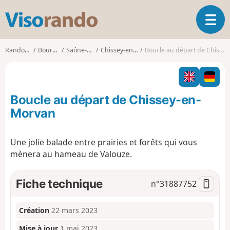
V
O
i
u
s
v
o
Randonnées
Bourgogne
Saône-et-Loire
Chissey-en-Morvan
Boucle au départ de Chissey-en-Morvan
r
r
i
a
r
n
l
d
Boucle au départ de Chissey-en-
a
o
n
Morvan
a
v
Une jolie balade entre prairies et forêts qui vous
i
mènera au hameau de Valouze.
g
a
t
Fiche technique
n°
31887752
i
o
n
Création
22 mars 2023
Mise à jour
1 mai 2023