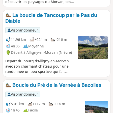
découvrir les paysages du Morvan, ses
vestiges, ses croix, son joli petit manoir, les
productions de sapins de Noël et ses jolis
La boucle de Tancoup par le Pas du
points de vues .
Diable
Visorandonneur
11,96 km
+224 m
-216 m
4h 05
Moyenne
Départ à Alligny-en-Morvan (Nièvre)
Départ du bourg d'Alligny-en-Morvan
avec son charmant château pour une
randonnée un peu sportive qui fait
découvrir les paysages du Morvan avec
les sapins, les forêts et les petits
Boucle du Pré de la Vernée à Bazolles
ruisseaux.
Visorandonneur
5,01 km
+112 m
-114 m
1h 45
Facile