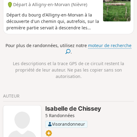
Départ à Alligny-en-Morvan (Nièvre)
Départ du bourg d'Alligny-en-Morvan à la
découverte d'un chemin qui, autrefois, sur la
première partie servait à descendre les
cercueils des villages en amont. La
deuxième partie est une magnifique
Pour plus de randonnées, utilisez notre
moteur de recherche
découverte de pins Douglas et d'un bois
.
fleuri de jacinthes sauvages en saison.
Les descriptions et la trace GPS de ce circuit restent la
propriété de leur auteur. Ne pas les copier sans son
autorisation.
AUTEUR
Isabelle de Chissey
5 Randonnées
Visorandonneur