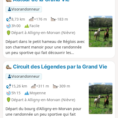
Visorandonneur
8,73 km
+176 m
-183 m
3h 00
Facile
Départ à Alligny-en-Morvan (Nièvre)
Départ dans le petit hameau de Réglois avec
son charmant manoir pour une randonnée
un peu sportive qui fait découvrir les
paysages du Morvan avec les sapins, les
forêts et les petits ruisseaux.
Circuit des Légendes par la Grand Vie
Visorandonneur
15,26 km
+311 m
-309 m
5h 15
Moyenne
Départ à Alligny-en-Morvan (Nièvre)
Départ du bourg d'Alligny-en-Morvan pour
une randonnée un peu sportive qui fait