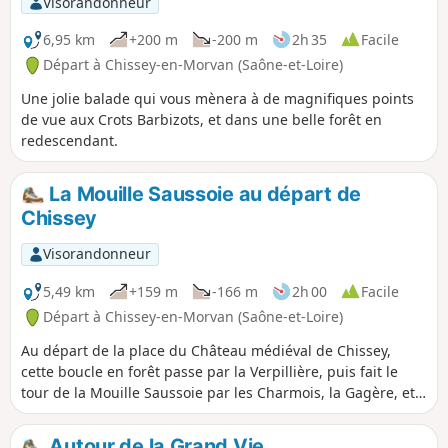
Visorandonneur
6,95 km
+200 m
-200 m
2h 35
Facile
Départ à Chissey-en-Morvan (Saône-et-Loire)
Une jolie balade qui vous mènera à de magnifiques points
de vue aux Crots Barbizots, et dans une belle forêt en
redescendant.
La Mouille Saussoie au départ de
Chissey
Visorandonneur
5,49 km
+159 m
-166 m
2h 00
Facile
Départ à Chissey-en-Morvan (Saône-et-Loire)
Au départ de la place du Château médiéval de Chissey,
cette boucle en forêt passe par la Verpillière, puis fait le
tour de la Mouille Saussoie par les Charmois, la Gagère, et
retour par le Larrey.
Autour de la Grand Vie