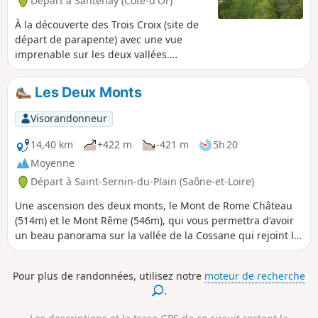
Départ à Santenay (Côte-d'Or)
À la découverte des Trois Croix (site de
départ de parapente) avec une vue
imprenable sur les deux vallées.
Parcours entre mont et forêt, avec pour
finir le Château de la Rochepot.
Les Deux Monts
Visorandonneur
14,40 km
+422 m
-421 m
5h 20
Moyenne
Départ à Saint-Sernin-du-Plain (Saône-et-Loire)
Une ascension des deux monts, le Mont de Rome Château
(514m) et le Mont Rême (546m), qui vous permettra d'avoir
un beau panorama sur la vallée de la Cossane qui rejoint la
Dheune.
Pour plus de randonnées, utilisez notre
moteur de recherche
.