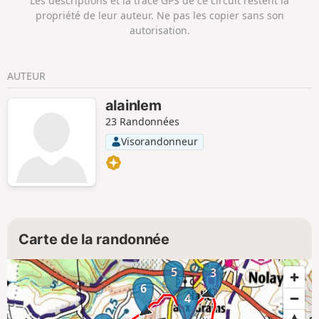
Les descriptions et la trace GPS de ce circuit restent la
propriété de leur auteur. Ne pas les copier sans son
autorisation.
AUTEUR
alainlem
23 Randonnées
Visorandonneur
Carte de la randonnée
5
3
6
4