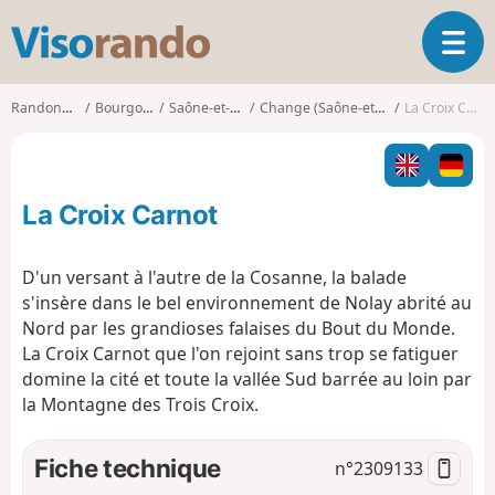
V
O
i
u
s
v
o
Randonnées
Bourgogne
Saône-et-Loire
Change (Saône-et-Loire)
La Croix Carnot
r
r
i
a
r
n
l
d
La Croix Carnot
a
o
n
a
D'un versant à l'autre de la Cosanne, la balade
v
s'insère dans le bel environnement de Nolay abrité au
i
Nord par les grandioses falaises du Bout du Monde.
g
La Croix Carnot que l'on rejoint sans trop se fatiguer
a
t
domine la cité et toute la vallée Sud barrée au loin par
i
la Montagne des Trois Croix.
o
n
Fiche technique
n°
2309133