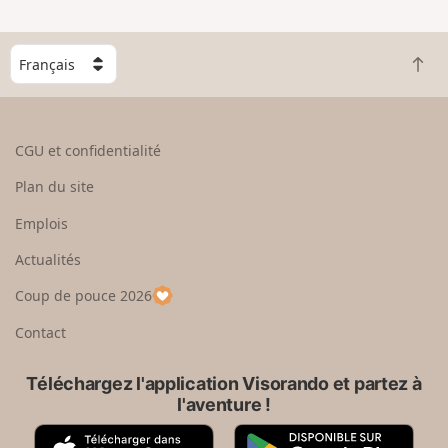
n
g
C
r
R
h
a
e
o
n
t
i
d
o
s
CGU et confidentialité
u
i
r
s
Plan du site
e
s
n
e
Emplois
h
z
Actualités
a
u
u
n
Coup de pouce 2026
t
p
a
Contact
y
s
Téléchargez l'application Visorando et partez à
l'aventure !
A
G