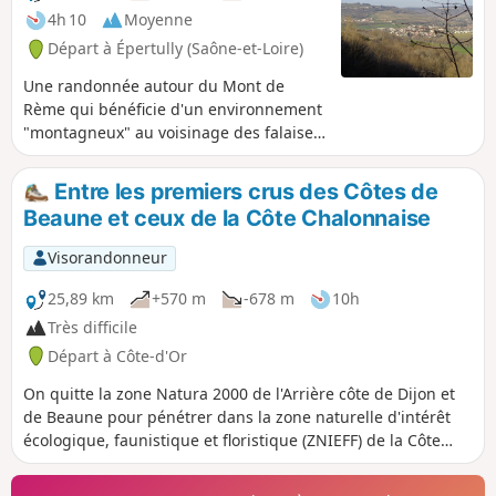
4h 10
Moyenne
Départ à Épertully (Saône-et-Loire)
Une randonnée autour du Mont de
Rème qui bénéficie d'un environnement
"montagneux" au voisinage des falaises
de Nolay et du Mont Rome. La balade
est tranquille avec seulement deux
Entre les premiers crus des Côtes de
courtes montées au-dessus des villages
Beaune et ceux de la Côte Chalonnaise
de Créot et de Marcheseuil.
Visorandonneur
25,89 km
+570 m
-678 m
10h
Très difficile
Départ à Côte-d'Or
On quitte la zone Natura 2000 de l'Arrière côte de Dijon et
de Beaune pour pénétrer dans la zone naturelle d'intérêt
écologique, faunistique et floristique (ZNIEFF) de la Côte
Chalonnaise. Cette étape riche en patrimoine est jalonnée
par les châteaux des Climats du vignoble de Bourgogne,