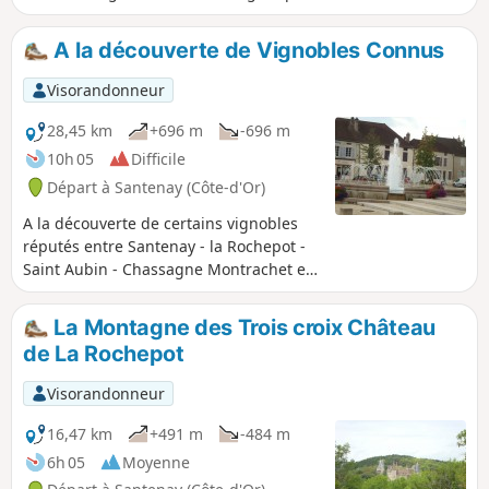
paysage.
A la découverte de Vignobles Connus
Visorandonneur
28,45 km
+696 m
-696 m
10h 05
Difficile
Départ à Santenay (Côte-d'Or)
A la découverte de certains vignobles
réputés entre Santenay - la Rochepot -
Saint Aubin - Chassagne Montrachet et
retour à Santenay. Vue magnifique sur
les différentes vallées traversées et sur
La Montagne des Trois croix Château
le vignoble, très présent.
de La Rochepot
Visorandonneur
16,47 km
+491 m
-484 m
6h 05
Moyenne