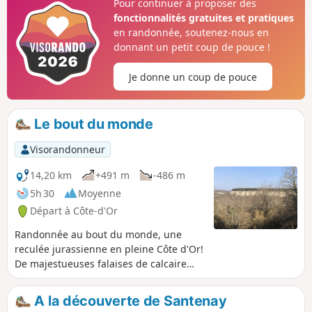
Pour continuer à proposer des
inscrits au patrimoine mondial de l'UNESCO. Des tables
fonctionnalités gratuites et pratiques
d'orientation offrent des points de vue panoramiques. La
en randonnée, soutenez-nous en
découverte d'un camp néolithique précède la traversée des
donnant un petit coup de pouce !
premiers crus de Mercurey.
Je donne un coup de pouce
Le bout du monde
Visorandonneur
14,20 km
+491 m
-486 m
5h 30
Moyenne
Départ à Côte-d'Or
Randonnée au bout du monde, une
reculée jurassienne en pleine Côte d'Or!
De majestueuses falaises de calcaire
creusées petit à petit par la Cozanne.
Parcours en sous bois et en bord de
A la découverte de Santenay
falaises.(pas de danger réel tant que