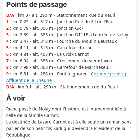
Points de passage
D/A
: km 0 - alt. 290 m - Stationnement Rue du Reuil
1
: km 0.25 - alt. 317 m - Jonction Rue du Fil de l'Eau
2
: km 0.79 - alt. 306 m - Jonction GR7
3
: km 2.39 - alt. 323 m - Jonction D111E à l'entrée de Nolay
4
: km 3.47 - alt. 312 m - Fourche du Moulin Beurtaux
5
: km 4.11 - alt. 315 m - Carrefour du Lac
6
: km 4.81 - alt. 407 m - La Croix Carnot
7
: km 6.04 - alt. 386 m - Croisement du vieux lavoir
8
: km 7.98 - alt. 368 m - Carrefour de Marcheseuil
9
: km 8.81 - alt. 288 m - Pont à ignorer -
Cozanne (rivière) -
Affluent de la Dheune
D/A
: km 9.1 - alt. 290 m - Stationnement rue du Reuil
À voir
Riche passé de Nolay dont l'histoire est intimement liée à
celle de la famille Carnot.
La destinée de Lazare Carnot est à elle seule un roman sans
parler de son petit fils Sadi qui deviendra Président de la
République.