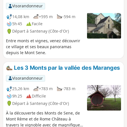
l'on reste sur le chemin)
Visorandonneur
14,08 km
+595 m
-594 m
5h 45
Facile
Départ à Santenay (Côte-d'Or)
Entre monts et vignes, venez découvrir
ce village et ses beaux panoramas
depuis le Mont Sene.
Les 3 Monts par la vallée des Maranges
Visorandonneur
25,26 km
+783 m
-783 m
9h 25
Difficile
Départ à Santenay (Côte-d'Or)
À la découverte des Monts de Sene, de
Mont Rème et de Rome Château à
travers le vignoble avec de magnifiques