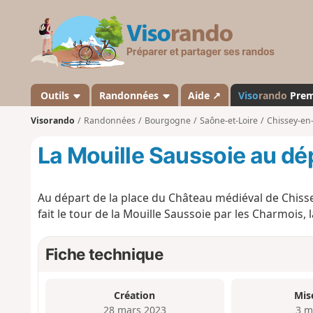
V
i
s
o
r
a
Outils
Randonnées
Aide ↗
Viso
rando
Pre
n
Visorando
Randonnées
Bourgogne
Saône-et-Loire
Chissey-en
d
o
La Mouille Saussoie au dé
Au départ de la place du Château médiéval de Chissey,
fait le tour de la Mouille Saussoie par les Charmois, l
Fiche technique
Création
Mis
28 mars 2023
3 m