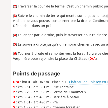
(
2
) Traverser la cour de la ferme, c'est un chemin public p
(
3
) Suivre le chemin de terre qui monte sur la gauche, touj
vache que vous pouvez contourner par la droite. Continuer
Déboucher dans un pré.
(
4
) Le longer par la droite, puis le traverser pour rejoindr
(
5
) Le suivre à droite jusqu'à un embranchement avec un a
(
6
) Tourner à droite et remonter vers la forêt. Suivre ce 
Verpillière pour rejoindre la place du Château (
D/A
).
Points de passage
D/A
: km 0 - alt. 367 m - Place du -
Château de Chissey-en
1
: km 0.61 - alt. 381 m - Rue Fontaine
2
: km 0.79 - alt. 398 m - Ferme de Chaumoux
3
: km 0.84 - alt. 405 m - Barrière à bétail
4
: km 1.61 - alt. 490 m - Pré
5
: km 1.89 - alt. 502 m - Chemin forestier