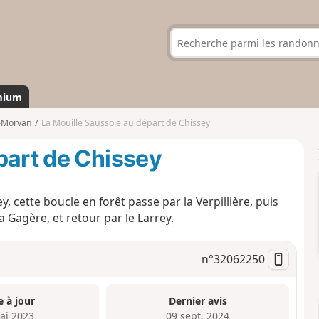
mium
-Morvan
La Mouille Saussoie au départ de Chissey
part de Chissey
 cette boucle en forêt passe par la Verpillière, puis
a Gagère, et retour par le Larrey.
n°
32062250
e à jour
Dernier avis
ai 2023
09 sept. 2024