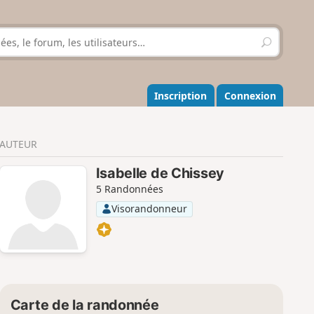
R
e
c
h
e
Inscription
Connexion
r
c
h
AUTEUR
e
r
Isabelle de Chissey
5 Randonnées
Visorandonneur
Carte de la randonnée