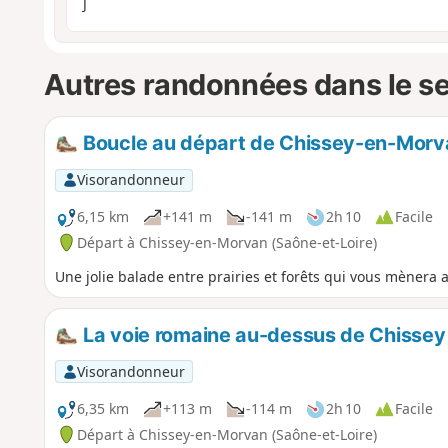
J
Autres randonnées dans le s
Boucle au départ de Chissey-en-Morv
Visorandonneur
6,15 km
+141 m
-141 m
2h 10
Facile
Départ à Chissey-en-Morvan (Saône-et-Loire)
Une jolie balade entre prairies et forêts qui vous mènera
La voie romaine au-dessus de Chissey e
Visorandonneur
6,35 km
+113 m
-114 m
2h 10
Facile
Départ à Chissey-en-Morvan (Saône-et-Loire)