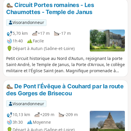
Circuit Portes romaines - Les
Chaumottes - Temple de Janus
Visorandonneur
5,70 km
+17 m
-17 m
1h 40
Facile
Départ à Autun (Saône-et-Loire)
Petit circuit historique au Nord d'Autun, rejoignant la porte
Saint-André, le Temple de Janus, la Porte d'Arroux, le collège
militaire et l'Église Saint-Jean. Magnifique promenade à
travers prés, avec de petites passerelles piétonnières qui
traversent les rivières et qui permet de flâner le long des
De Pont l’Évêque à Couhard par la route
berges de l'Arroux.
des Gorges de Brisecou
Visorandonneur
10,13 km
+209 m
-209 m
3h 30
Moyenne
Départ à Autun (Saône-et-Loire)