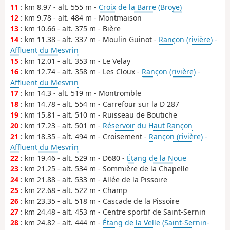
11
: km 8.97 - alt. 555 m -
Croix de la Barre (Broye)
12
: km 9.78 - alt. 484 m - Montmaison
13
: km 10.66 - alt. 375 m - Bière
14
: km 11.38 - alt. 337 m - Moulin Guinot -
Rançon (rivière) -
Affluent du Mesvrin
15
: km 12.01 - alt. 353 m - Le Velay
16
: km 12.74 - alt. 358 m - Les Cloux -
Rançon (rivière) -
Affluent du Mesvrin
17
: km 14.3 - alt. 519 m - Montromble
18
: km 14.78 - alt. 554 m - Carrefour sur la D 287
19
: km 15.81 - alt. 510 m - Ruisseau de Boutiche
20
: km 17.23 - alt. 501 m -
Réservoir du Haut Rançon
21
: km 18.35 - alt. 494 m - Croisement -
Rançon (rivière) -
Affluent du Mesvrin
22
: km 19.46 - alt. 529 m - D680 -
Étang de la Noue
23
: km 21.25 - alt. 534 m - Sommière de la Chapelle
24
: km 21.88 - alt. 533 m - Allée de la Pissoire
25
: km 22.68 - alt. 522 m - Champ
26
: km 23.35 - alt. 518 m - Cascade de la Pissoire
27
: km 24.48 - alt. 453 m - Centre sportif de Saint-Sernin
28
: km 24.82 - alt. 444 m -
Étang de la Velle (Saint-Sernin-