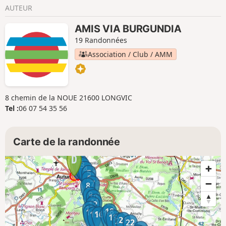
AUTEUR
AMIS VIA BURGUNDIA
19 Randonnées
Association / Club / AMM
8 chemin de la NOUE 21600 LONGVIC
Tel :
06 07 54 35 56
Carte de la randonnée
1
2
3
4
5
6
7
8
9
10
11
12
13
18
14
17
15
16
19
21
20
22