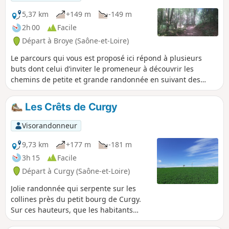
5,37 km
+149 m
-149 m
2h 00
Facile
Départ à Broye (Saône-et-Loire)
Le parcours qui vous est proposé ici répond à plusieurs
buts dont celui d’inviter le promeneur à découvrir les
chemins de petite et grande randonnée en suivant des
balisages. Sur ce circuit, en plus du fléchage à l’effigie du
loup propre au Circuit de la Louvetière, vous rencontrerez
Les Crêts de Curgy
aussi un balisage Jaune que vous pourrez retrouverez
partout en France.
Visorandonneur
9,73 km
+177 m
-181 m
3h 15
Facile
Départ à Curgy (Saône-et-Loire)
Jolie randonnée qui serpente sur les
collines près du petit bourg de Curgy.
Sur ces hauteurs, que les habitants
appellent ici "les Crêts" ou "les Crays",