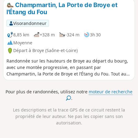
vous profiterez de superbes vues sur
Champmartin, La Porte de Broye et
l'Autunois et sur la montagne
l'Étang du Fou
Morvandelle si proche.
Visorandonneur
8,85 km
+328 m
-324 m
3h 30
Moyenne
Départ à Broye (Saône-et-Loire)
Randonnée sur les hauteurs de Broye au départ du bourg,
avec une montée progressive, en passant par
Champmartin, la Porte de Broye et l’Étang du Fou. Tout au
long du parcours, vous profiterez du couvert des arbres et
d'une végétation variée.
Pour plus de randonnées, utilisez notre
moteur de recherche
.
Les descriptions et la trace GPS de ce circuit restent la
propriété de leur auteur. Ne pas les copier sans son
autorisation.