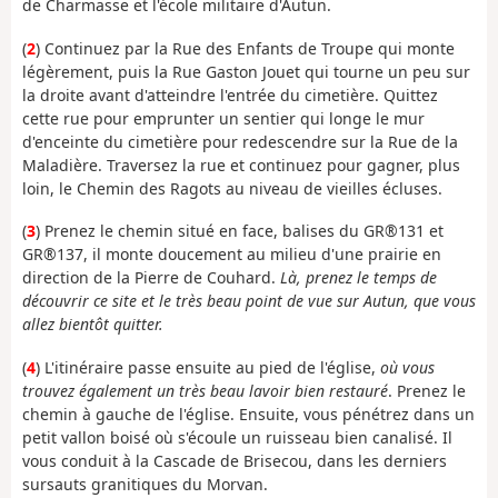
de Charmasse et l'école militaire d'Autun.
(
2
) Continuez par la Rue des Enfants de Troupe qui monte
légèrement, puis la Rue Gaston Jouet qui tourne un peu sur
la droite avant d'atteindre l'entrée du cimetière. Quittez
cette rue pour emprunter un sentier qui longe le mur
d'enceinte du cimetière pour redescendre sur la Rue de la
Maladière. Traversez la rue et continuez pour gagner, plus
loin, le Chemin des Ragots au niveau de vieilles écluses.
(
3
) Prenez le chemin situé en face, balises du GR®131 et
GR®137, il monte doucement au milieu d'une prairie en
direction de la Pierre de Couhard.
Là, prenez le temps de
découvrir ce site et le très beau point de vue sur Autun, que vous
allez bientôt quitter.
(
4
) L'itinéraire passe ensuite au pied de l'église,
où vous
trouvez également un très beau lavoir bien restauré
. Prenez le
chemin à gauche de l'église. Ensuite, vous pénétrez dans un
petit vallon boisé où s'écoule un ruisseau bien canalisé. Il
vous conduit à la Cascade de Brisecou, dans les derniers
sursauts granitiques du Morvan.