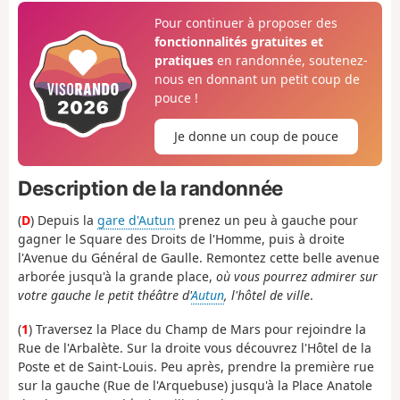
Pour continuer à proposer des
fonctionnalités gratuites et
pratiques
en randonnée, soutenez-
nous en donnant un petit coup de
pouce !
Je donne un coup de pouce
Description de la randonnée
(
D
) Depuis la
gare d'Autun
prenez un peu à gauche pour
gagner le Square des Droits de l'Homme, puis à droite
l'Avenue du Général de Gaulle. Remontez cette belle avenue
arborée jusqu'à la grande place,
où vous pourrez admirer sur
votre gauche le petit théâtre d'
Autun
, l'hôtel de ville
.
(
1
) Traversez la Place du Champ de Mars pour rejoindre la
Rue de l'Arbalète. Sur la droite vous découvrez l'Hôtel de la
Poste et de Saint-Louis. Peu après, prendre la première rue
sur la gauche (Rue de l'Arquebuse) jusqu'à la Place Anatole