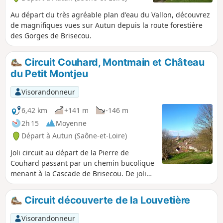
Au départ du très agréable plan d'eau du Vallon, découvrez
de magnifiques vues sur Autun depuis la route forestière
des Gorges de Brisecou.
Circuit Couhard, Montmain et Château
du Petit Montjeu
Visorandonneur
6,42 km
+141 m
-146 m
2h 15
Moyenne
Départ à Autun (Saône-et-Loire)
Joli circuit au départ de la Pierre de
Couhard passant par un chemin bucolique
menant à la Cascade de Brisecou. De jolies
vues sur Autun et le quartier historique.
Circuit découverte de la Louvetière
Visorandonneur