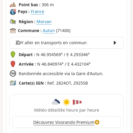
Point bas :
306 m
Pays :
France
Région :
Morvan
Commune :
Autun
(71400)
Y aller en transports en commun
Départ :
N 46.954569° / E 4.293346°
Arrivée :
N 46.840974° / E 4.432104°
Randonnée accessible via la Gare d'Autun.
Carte(s) IGN :
Ref. 2824OT, 2925SB
Météo détaillée heure par heure
Découvrez Visorando Premium