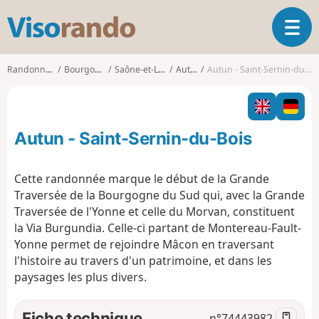
V
O
i
u
s
v
o
Randonnées
Bourgogne
Saône-et-Loire
Autun
Autun - Saint-Sernin-du-Bois
r
r
i
a
r
n
l
d
Autun - Saint-Sernin-du-Bois
a
o
n
a
Cette randonnée marque le début de la Grande
v
Traversée de la Bourgogne du Sud qui, avec la Grande
i
Traversée de l'Yonne et celle du Morvan, constituent
g
la Via Burgundia. Celle-ci partant de Montereau-Fault-
a
t
Yonne permet de rejoindre Mâcon en traversant
i
l'histoire au travers d'un patrimoine, et dans les
o
paysages les plus divers.
n
Fiche technique
n°
74443982