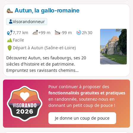
des sources qui suit la ligne de niveau.
Retour en passant par l'Étang des Cloix
Autun, la gallo-romaine
puis le Chemin des chèvres et enfin le
long des Remparts romains.
Visorandonneur
7,77 km
+99 m
-99 m
2h 30
Facile
Départ à Autun (Saône-et-Loire)
Découvrez Autun, ses faubourgs, ses 20
siècles d'histoire et de patrimoine.
Empruntez ses ravissants chemins
détournés et venelles confidentielles.
Admirez ses remparts, ses monuments
Pour continuer à proposer des
antiques et ses quartiers médiévaux.
fonctionnalités gratuites et pratiques
en randonnée, soutenez-nous en
donnant un petit coup de pouce !
Je donne un coup de pouce