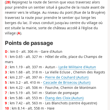
(
28
) Rejoignez la route de Sernin que vous traversez alors
pour prendre un sentier situé à gauche de la route avant de
revenir vers le village. Au niveau du pont (Rue de la Bruyère)
traversez la route pour prendre le sentier qui longe les
berges du lac. Il vous conduit jusqu'au centre du village où
est située la mairie, sorte de château accolé à l'église du
village (
A
).
Points de passage
D
: km 0 - alt. 306 m - Gare d'Autun
1
: km 0.65 - alt. 327 m - Hôtel de ville, place du Champs de
mars
2
: km 1.19 - alt. 337 m - Autun -
Lycée Militaire d'Autun
3
: km 1.68 - alt. 318 m - La Vielle Ecluse , Chemin des Ragots
4
: km 2.37 - alt. 397 m -
Pierre de Couhard (Autun)
5
: km 3.2 - alt. 410 m -
Cascade de Brisecou (Autun)
6
: km 4.22 - alt. 506 m - Fourche, Chemin de Montmain
7
: km 5.19 - alt. 541 m - Station de pompage
8
: km 5.86 - alt. 553 m -
Étang des Cloix (Autun)
9
: km 7.42 - alt. 563 m - Les Blanchots (centre équestre)
10
: km 8.14 - alt. 558 m - Haie