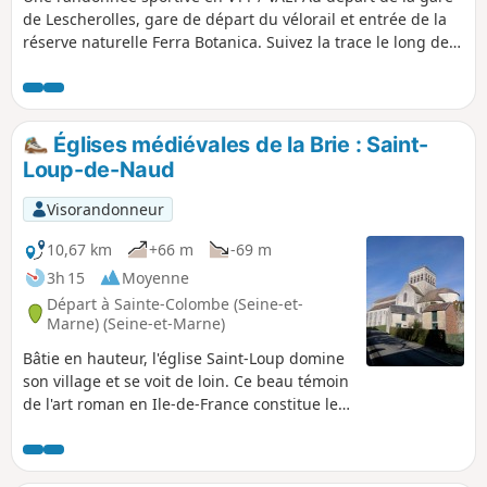
de Lescherolles, gare de départ du vélorail et entrée de la
réserve naturelle Ferra Botanica. Suivez la trace le long de
la voie ferrée et partez à l'assaut des chemins agricoles !
Églises médiévales de la Brie : Saint-
Loup-de-Naud
Visorandonneur
10,67 km
+66 m
-69 m
3h 15
Moyenne
Départ à Sainte-Colombe (Seine-et-
Marne) (Seine-et-Marne)
Bâtie en hauteur, l'église Saint-Loup domine
son village et se voit de loin. Ce beau témoin
de l'art roman en Ile-de-France constitue le
but de cette randonnée qui emprunte des
chemins des champs et des bois ainsi que
les sentes d'un village, et qui longe des