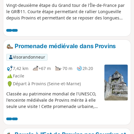
Vingt-deuxième étape du Grand tour de l'Île-de-France par
le GR®11. Courte étape permettant de rallier Longueville
depuis Provins et permettant de se reposer des longues
étapes précédentes de la traversée de la Brie. Comme
l'étape est courte, il est proposé au début, pour l'égayer,
une petite boucle dans la vieille ville de Provins afin d'en
découvrir son riche patrimoine.
Promenade médiévale dans Provins
Visorandonneur
7,42 km
+67 m
-70 m
2h 20
Facile
Départ à Provins (Seine-et-Marne)
Classée au patrimoine mondial de l'UNESCO,
l'enceinte médiévale de Provins mérite à elle
seule une visite ! Cette promenade urbaine,
agrémentée de cours d'eau, permet de
découvrir les principaux sites et monuments
de la ville : remparts, église romane et
collégiale gothique, ancien couvent, ... et la