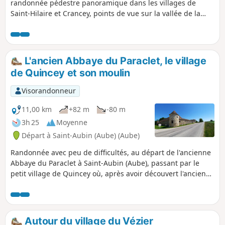
randonnée pédestre panoramique dans les villages de
Saint-Hilaire et Crancey, points de vue sur la vallée de la
Seine, les coteaux Champenois et la plaine céréalière est
direction de Troyes.
L'ancien Abbaye du Paraclet, le village
de Quincey et son moulin
Visorandonneur
11,00 km
+82 m
-80 m
3h 25
Moyenne
Départ à Saint-Aubin (Aube) (Aube)
Randonnée avec peu de difficultés, au départ de l'ancienne
Abbaye du Paraclet à Saint-Aubin (Aube), passant par le
petit village de Quincey où, après avoir découvert l'ancien
moulin sur la rivière l'Ardusson, vous entrez dans le village
jusqu'à l'église en laissant sur votre gauche le lavoir
réhabilité. Vous revenez sur vos pas jusque la Rue du Mazot
pour monter à droite sur les hauteurs et vous aurez une
Autour du village du Vézier