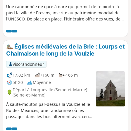
Une randonnée de gare à gare qui permet de rejoindre à
pied la ville de Provins, inscrite au patrimoine mondial de
l'UNESCO. De place en place, l'itinéraire offre des vues, de
plus en plus proches, sur la Haute Ville de Provins. Dans un
cadre rafraîchissant, le village de Chalautre-la-Petite recèle
également un patrimoine intéressant.
Églises médiévales de la Brie : Lourps et
Chalmaison le long de la Voulzie
Visorandonneur
17,02 km
+160 m
-165 m
5h 20
Moyenne
Départ à Longueville (Seine-et-Marne)
(Seine-et-Marne)
À saute-mouton par-dessus la Voulzie et le
Ru des Méances, une randonnée où les
passages dans les bois alternent avec ceux
entre les champs cultivés. La Chapelle de
Lourps impose son altière silhouette visible