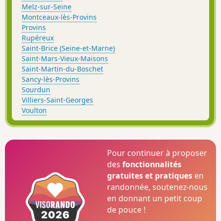
Melz-sur-Seine
Montceaux-lès-Provins
Provins
Rupéreux
Saint-Brice (Seine-et-Marne)
Saint-Mars-Vieux-Maisons
Saint-Martin-du-Boschet
Sancy-lès-Provins
Sourdun
Villiers-Saint-Georges
Voulton
Pour continuer à proposer
des
fonctionnalités
gratuites et pratiques
en
randonnée, soutenez-nous
en donnant un petit coup
de pouce !