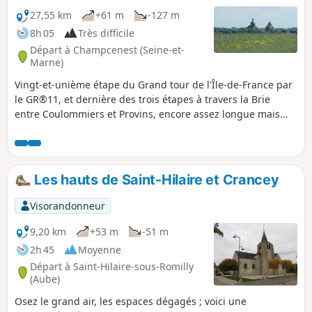
pour atteindre le ravissant petit village
27,55 km
+61 m
-127 m
de Saint-Loup-de-Naud. Alternance de
8h 05
Très difficile
forêts et de cultures, petits hameaux
Départ à Champcenest (Seine-et-
typiques et grandes fermes briardes.
Marne)
Vingt-et-unième étape du Grand tour de l'Île-de-France par
le GR®11, et dernière des trois étapes à travers la Brie
entre Coulommiers et Provins, encore assez longue mais
sans réelle autre difficulté.Cette étape termine la traversée
de la Brie en atteignant Provins, dont les monuments
emblématiques (tour César et dôme de la Collégiale Saint-
Quiriace) se voient de loin par beau temps, matérialisant la
Les hauts de Saint-Hilaire et Crancey
destination de l'étape !
Visorandonneur
9,20 km
+53 m
-51 m
2h 45
Moyenne
Départ à Saint-Hilaire-sous-Romilly
(Aube)
Osez le grand air, les espaces dégagés ; voici une