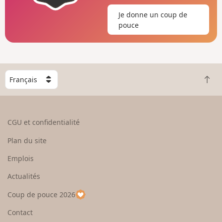
Je donne un coup de
pouce
C
R
h
e
o
t
i
o
s
CGU et confidentialité
u
i
r
s
Plan du site
e
s
n
e
Emplois
h
z
Actualités
a
u
u
n
Coup de pouce 2026
t
p
a
Contact
y