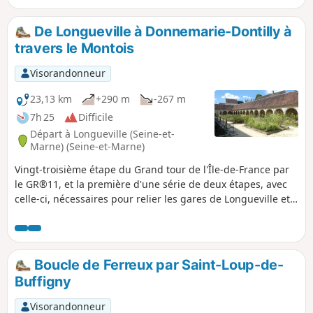
de loin alors que l’Église de Chalmaison ne
se dévoile qu'au dernier moment. Deux
De Longueville à Donnemarie-Dontilly à
anciens moulins à eau ajoutent au charme
travers le Montois
de cet itinéraire.
Visorandonneur
23,13 km
+290 m
-267 m
7h 25
Difficile
Départ à Longueville (Seine-et-
Marne) (Seine-et-Marne)
Vingt-troisième étape du Grand tour de l'Île-de-France par
le GR®11, et la première d'une série de deux étapes, avec
celle-ci, nécessaires pour relier les gares de Longueville et
de Montereau, à travers le Montois et la vallée de la
Seine.Pour cette première étape du diptyque il est proposé
une nuit en chambre d'hôtes à Donnemarie-Dontilly, à peu
près à mi-parcours entre les deux gares, après une belle
Boucle de Ferreux par Saint-Loup-de-
traversée du Montois, dans un paysage un peu plus varié et
Buffigny
vallonné que la Brie juste au Nord.
Visorandonneur