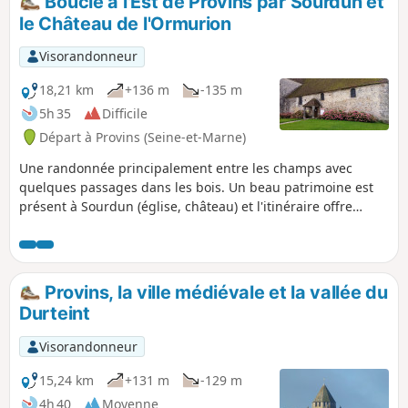
Boucle à l'Est de Provins par Sourdun et
célèbre Tour César. Circuit conçu par la
le Château de l'Ormurion
Communauté de Communes du Pays du
Provinois et balisé par la FFRP.
Visorandonneur
18,21 km
+136 m
-135 m
5h 35
Difficile
Départ à Provins (Seine-et-Marne)
Une randonnée principalement entre les champs avec
quelques passages dans les bois. Un beau patrimoine est
présent à Sourdun (église, château) et l'itinéraire offre
quelques beaux points de vue, quoi que lointains, sur la
Collégiale Saint-Quiriace et la Tour César de Provins.
Provins, la ville médiévale et la vallée du
Durteint
Visorandonneur
15,24 km
+131 m
-129 m
4h 40
Moyenne