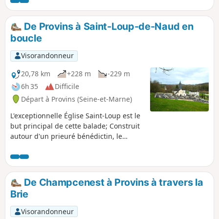
De Provins à Saint-Loup-de-Naud en
boucle
Visorandonneur
20,78 km
+228 m
-229 m
6h 35
Difficile
Départ à Provins (Seine-et-Marne)
L'exceptionnelle Église Saint-Loup est le
but principal de cette balade; Construit
autour d'un prieuré bénédictin, le
village conserve une église des XIe et
XIIe siècles, considérée comme l'un des
plus beaux édifices romans d'Île-de-
France (Wikipédia). Facilement
De Champcenest à Provins à travers la
accessible depuis Paris par les
Brie
transports en commun, la balade, sans
aucune difficulté, parcourt les hauts de
Visorandonneur
la Voulzie et les rives du Ru du Dragon,