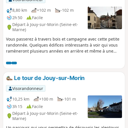
8,80 km
+102 m
-102 m
2h 50
Facile
Départ à Jouy-sur-Morin (Seine-et-
Marne)
Vous passerez à travers bois et campagne avec cette petite
randonnée. Quelques édifices intéressants à voir qui vous
ramèneront plusieurs années en arrière et même à une
époque que vous n'avez peut-être pas connue.
Le tour de Jouy-sur-Morin
Visorandonneur
10,25 km
+100 m
-101 m
3h 15
Facile
Départ à Jouy-sur-Morin (Seine-et-
Marne)
Un parcours qui vous permettra de découvrir les alentours