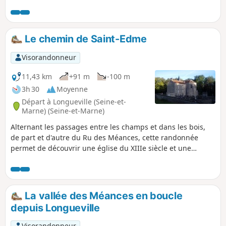
permettant de profiter un maximum de la région. L'étape
est longue mais sans difficulté, le dénivelé cumulé étant
très faible.L'étape est conçue pour succéder directement à
celle-ci venant de Coulommiers et précéder directement
Le chemin de Saint-Edme
celle-ci allant à Provins. Mais rien n'interdit bien sûr de
découper l'itinéraire différemment.
Visorandonneur
11,43 km
+91 m
-100 m
3h 30
Moyenne
Départ à Longueville (Seine-et-
Marne) (Seine-et-Marne)
Alternant les passages entre les champs et dans les bois,
de part et d'autre du Ru des Méances, cette randonnée
permet de découvrir une église du XIIIe siècle et une
ancienne fontaine, toutes deux consacrées à Saint-Edme
qui se retira ici à la fin de sa vie.
La vallée des Méances en boucle
depuis Longueville
Visorandonneur