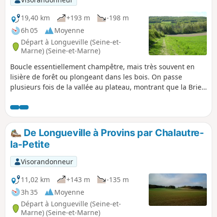
19,40 km
+193 m
-198 m
6h 05
Moyenne
Départ à Longueville (Seine-et-
Marne) (Seine-et-Marne)
Boucle essentiellement champêtre, mais très souvent en
lisière de forêt ou plongeant dans les bois. On passe
plusieurs fois de la vallée au plateau, montrant que la Brie
peut avoir du relief avec de jolies ondulations et des points
de vue très ouverts, y compris au loin sur la ville haute de
Provins. La sortie peut être l'occasion de visiter Le "Musée
du chemin de fer vivant" et la "Rotonde ferroviaire de
De Longueville à Provins par Chalautre-
Longueville"
la-Petite
Visorandonneur
11,02 km
+143 m
-135 m
3h 35
Moyenne
Départ à Longueville (Seine-et-
Marne) (Seine-et-Marne)