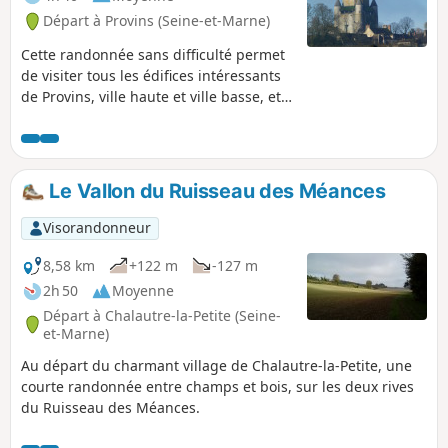
Départ à Provins (Seine-et-Marne)
Cette randonnée sans difficulté permet
de visiter tous les édifices intéressants
de Provins, ville haute et ville basse, et a
choisi de parcourir les rues qui
comportent les plus belles
concentration de maisons à
colombage. La boucle Nord complète ce
Le Vallon du Ruisseau des Méances
circuit urbain par une escapade
campagnarde visitant quelques points
Visorandonneur
d'intérêt, et offre aussi des points de
vue sur la ville haute dans son
8,58 km
+122 m
-127 m
ensemble.
2h 50
Moyenne
Départ à Chalautre-la-Petite (Seine-
et-Marne)
Au départ du charmant village de Chalautre-la-Petite, une
courte randonnée entre champs et bois, sur les deux rives
du Ruisseau des Méances.