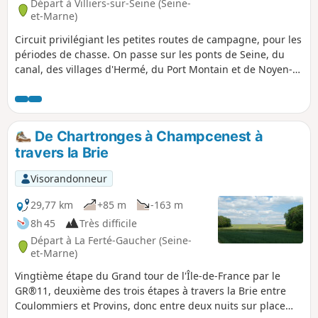
Départ à Villiers-sur-Seine (Seine-
et-Marne)
Circuit privilégiant les petites routes de campagne, pour les
périodes de chasse. On passe sur les ponts de Seine, du
canal, des villages d'Hermé, du Port Montain et de Noyen-
sur-Seine et de son château datant de 1553. Aucune
difficulté particulière et points d'eau dans les villages.
De Chartronges à Champcenest à
travers la Brie
Visorandonneur
29,77 km
+85 m
-163 m
8h 45
Très difficile
Départ à La Ferté-Gaucher (Seine-
et-Marne)
Vingtième étape du Grand tour de l'Île-de-France par le
GR®11, deuxième des trois étapes à travers la Brie entre
Coulommiers et Provins, donc entre deux nuits sur place