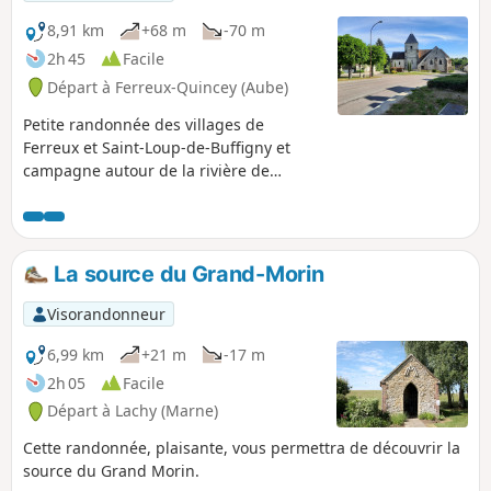
8,91 km
+68 m
-70 m
2h 45
Facile
Départ à Ferreux-Quincey (Aube)
Petite randonnée des villages de
Ferreux et Saint-Loup-de-Buffigny et
campagne autour de la rivière de
l'Ardusson. Les points de vue sur les
villages au Nord de ceux-ci, la flore
selon saison, et la faune sauvage !
Attention ça monte un peu !
La source du Grand-Morin
Visorandonneur
6,99 km
+21 m
-17 m
2h 05
Facile
Départ à Lachy (Marne)
Cette randonnée, plaisante, vous permettra de découvrir la
source du Grand Morin.