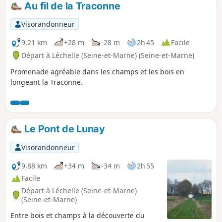
Au fil de la Traconne
p
Visorandonneur
9,21 km
+28 m
-28 m
2h 45
Facile
Départ à Léchelle (Seine-et-Marne) (Seine-et-Marne)
Promenade agréable dans les champs et les bois en
longeant la Traconne.
Le Pont de Lunay
Visorandonneur
9,88 km
+34 m
-34 m
2h 55
Facile
Départ à Léchelle (Seine-et-Marne)
(Seine-et-Marne)
Entre bois et champs à la découverte du