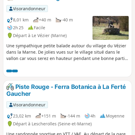
vue sur la centrale électrique, sur le village et l'abbaye.
Visorandonneur
8,01 km
+40 m
-40 m
2h 25
Facile
Départ à Le Vézier (Marne)
Une sympathique petite balade autour du village du Vézier
dans la Marne. De jolies vues sur le village situé dans le
vallon car vous serez en hauteur pendant une bonne partie
du parcours. À découvrir, balade agréable.
Piste Rouge - Ferra Botanica à La Ferté
Gaucher
Visorandonneur
23,02 km
+151 m
-144 m
4h
Moyenne
Départ à Lescherolles (Seine-et-Marne)
Une randonnée sportive en VTT / VAE. Au départ de la gare