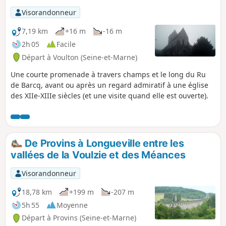
Visorandonneur
7,19 km
+16 m
-16 m
2h 05
Facile
Départ à Voulton (Seine-et-Marne)
Une courte promenade à travers champs et le long du Ru
de Barcq, avant ou après un regard admiratif à une église
des XIIe-XIIIe siècles (et une visite quand elle est ouverte).
De Provins à Longueville entre les
vallées de la Voulzie et des Méances
Visorandonneur
18,78 km
+199 m
-207 m
5h 55
Moyenne
Départ à Provins (Seine-et-Marne)