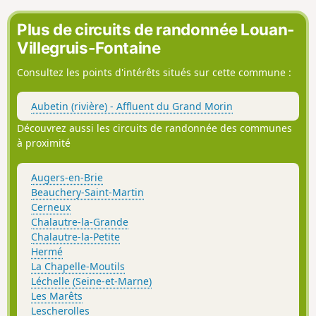
Plus de circuits de randonnée Louan-
Villegruis-Fontaine
Consultez les points d'intérêts situés sur cette commune :
Aubetin (rivière) - Affluent du Grand Morin
Découvrez aussi les circuits de randonnée des communes
à proximité
Augers-en-Brie
Beauchery-Saint-Martin
Cerneux
Chalautre-la-Grande
Chalautre-la-Petite
Hermé
La Chapelle-Moutils
Léchelle (Seine-et-Marne)
Les Marêts
Lescherolles