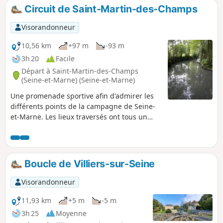
ruisseaux et la banquette herbeuse d'un
Circuit de Saint-Martin-des-Champs
aqueduc souterrain. Une randonnée
bucolique et patrimoniale à la fois, dans un
Visorandonneur
cadre paisible.
10,56 km
+97 m
-93 m
3h 20
Facile
Départ à Saint-Martin-des-Champs
(Seine-et-Marne) (Seine-et-Marne)
Une promenade sportive afin d'admirer les
différents points de la campagne de Seine-
et-Marne. Les lieux traversés ont tous un
rapport avec l'eau et la culture.
Boucle de Villiers-sur-Seine
Visorandonneur
11,93 km
+5 m
-5 m
3h 25
Moyenne