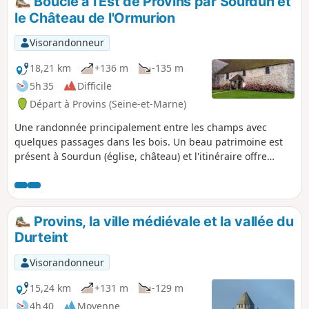
Boucle à l'Est de Provins par Sourdun et
le Château de l'Ormurion
Visorandonneur
18,21 km
+136 m
-135 m
5h 35
Difficile
Départ à Provins (Seine-et-Marne)
Une randonnée principalement entre les champs avec
quelques passages dans les bois. Un beau patrimoine est
présent à Sourdun (église, château) et l'itinéraire offre
quelques beaux points de vue, quoi que lointains, sur la
Collégiale Saint-Quiriace et la Tour César de Provins.
Provins, la ville médiévale et la vallée du
Durteint
Visorandonneur
15,24 km
+131 m
-129 m
4h 40
Moyenne