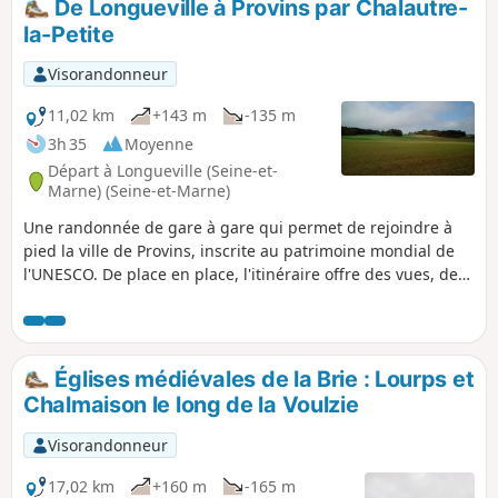
De Longueville à Provins par Chalautre-
Longueville"
la-Petite
Visorandonneur
11,02 km
+143 m
-135 m
3h 35
Moyenne
Départ à Longueville (Seine-et-
Marne) (Seine-et-Marne)
Une randonnée de gare à gare qui permet de rejoindre à
pied la ville de Provins, inscrite au patrimoine mondial de
l'UNESCO. De place en place, l'itinéraire offre des vues, de
plus en plus proches, sur la Haute Ville de Provins. Dans un
cadre rafraîchissant, le village de Chalautre-la-Petite recèle
également un patrimoine intéressant.
Églises médiévales de la Brie : Lourps et
Chalmaison le long de la Voulzie
Visorandonneur
17,02 km
+160 m
-165 m