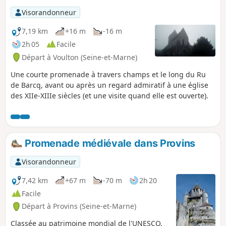
Visorandonneur
7,19 km
+16 m
-16 m
2h 05
Facile
Départ à Voulton (Seine-et-Marne)
Une courte promenade à travers champs et le long du Ru
de Barcq, avant ou après un regard admiratif à une église
des XIIe-XIIIe siècles (et une visite quand elle est ouverte).
Promenade médiévale dans Provins
Visorandonneur
7,42 km
+67 m
-70 m
2h 20
Facile
Départ à Provins (Seine-et-Marne)
Classée au patrimoine mondial de l'UNESCO,