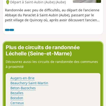
Départ à Saint-Aubin (Aube) (Aube)
Randonnée avec peu de difficultés, au départ de l'ancienne
Abbaye du Paraclet à Saint-Aubin (Aube), passant par le
petit village de Quincey où, après avoir découvert l'ancien
moulin sur la rivière l'Ardusson, vous entrez dans le village
jusqu'à l'église en laissant sur votre gauche le lavoir
réhabilité. Vous revenez sur vos pas jusque la Rue du Mazot
pour monter à droite sur les hauteurs et vous aurez une
vue sur la centrale électrique, sur le village et l'abbaye.
Plus de circuits de randonnée
Léchelle (Seine-et-Marne)
Découvrez aussi les circuits de randonnée des communes
à proximité
Augers-en-Brie
Beauchery-Saint-Martin
Beton-Bazoches
Bezalles
Boisdon
Cerneux