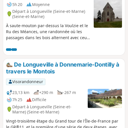
5h 20
Moyenne
Départ à Longueville (Seine-et-Marne)
(Seine-et-Marne)
À saute-mouton par-dessus la Voulzie et le
Ru des Méances, une randonnée où les
passages dans les bois alternent avec ceux
entre les champs cultivés. La Chapelle de
Lourps impose son altière silhouette visible
de loin alors que l’Église de Chalmaison ne
se dévoile qu'au dernier moment. Deux
De Longueville à Donnemarie-Dontilly à
anciens moulins à eau ajoutent au charme
travers le Montois
de cet itinéraire.
Visorandonneur
23,13 km
+290 m
-267 m
7h 25
Difficile
Départ à Longueville (Seine-et-
Marne) (Seine-et-Marne)
Vingt-troisième étape du Grand tour de l'Île-de-France par
le GR®11, et la première d'une série de deux étapes, avec