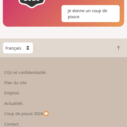
Je donne un coup de
pouce
C
R
h
e
o
t
i
o
s
CGU et confidentialité
u
i
r
s
Plan du site
e
s
n
e
Emplois
h
z
Actualités
a
u
u
n
Coup de pouce 2026
t
p
a
Contact