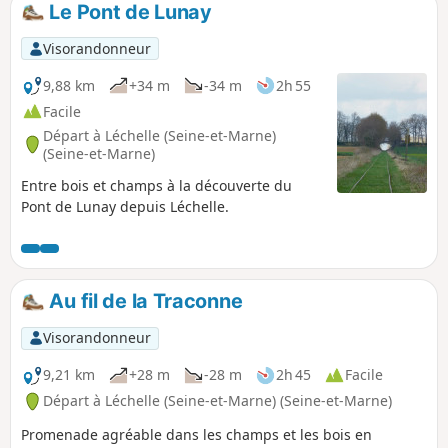
Le Pont de Lunay
p
Visorandonneur
9,88 km
+34 m
-34 m
2h 55
Facile
Départ à Léchelle (Seine-et-Marne)
(Seine-et-Marne)
Entre bois et champs à la découverte du
Pont de Lunay depuis Léchelle.
Au fil de la Traconne
Visorandonneur
9,21 km
+28 m
-28 m
2h 45
Facile
Départ à Léchelle (Seine-et-Marne) (Seine-et-Marne)
Promenade agréable dans les champs et les bois en