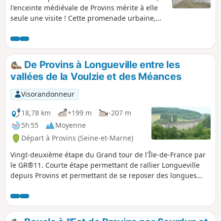
l'enceinte médiévale de Provins mérite à elle
seule une visite ! Cette promenade urbaine,
agrémentée de cours d'eau, permet de
découvrir les principaux sites et monuments
de la ville : remparts, église romane et
collégiale gothique, ancien couvent, ... et la
De Provins à Longueville entre les
célèbre Tour César. Circuit conçu par la
vallées de la Voulzie et des Méances
Communauté de Communes du Pays du
Provinois et balisé par la FFRP.
Visorandonneur
18,78 km
+199 m
-207 m
5h 55
Moyenne
Départ à Provins (Seine-et-Marne)
Vingt-deuxième étape du Grand tour de l'Île-de-France par
le GR®11. Courte étape permettant de rallier Longueville
depuis Provins et permettant de se reposer des longues
étapes précédentes de la traversée de la Brie. Comme
l'étape est courte, il est proposé au début, pour l'égayer,
une petite boucle dans la vieille ville de Provins afin d'en
découvrir son riche patrimoine.