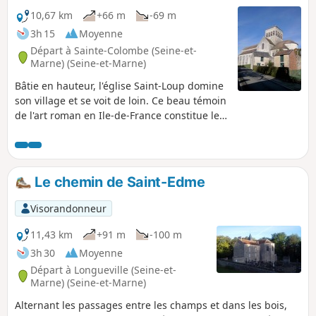
pour atteindre le ravissant petit village
10,67 km
+66 m
-69 m
de Saint-Loup-de-Naud. Alternance de
3h 15
Moyenne
forêts et de cultures, petits hameaux
Départ à Sainte-Colombe (Seine-et-
typiques et grandes fermes briardes.
Marne) (Seine-et-Marne)
Bâtie en hauteur, l'église Saint-Loup domine
son village et se voit de loin. Ce beau témoin
de l'art roman en Ile-de-France constitue le
but de cette randonnée qui emprunte des
chemins des champs et des bois ainsi que
les sentes d'un village, et qui longe des
ruisseaux et la banquette herbeuse d'un
Le chemin de Saint-Edme
aqueduc souterrain. Une randonnée
bucolique et patrimoniale à la fois, dans un
Visorandonneur
cadre paisible.
11,43 km
+91 m
-100 m
3h 30
Moyenne
Départ à Longueville (Seine-et-
Marne) (Seine-et-Marne)
Alternant les passages entre les champs et dans les bois,