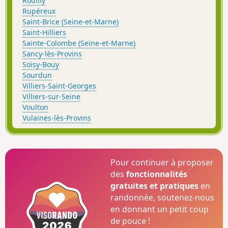
Rouilly
Rupéreux
Saint-Brice (Seine-et-Marne)
Saint-Hilliers
Sainte-Colombe (Seine-et-Marne)
Sancy-lès-Provins
Soisy-Bouy
Sourdun
Villiers-Saint-Georges
Villiers-sur-Seine
Voulton
Vulaines-lès-Provins
Pour continuer à proposer
des
fonctionnalités
gratuites et pratiques
en
randonnée, soutenez-nous
en donnant un petit coup
de pouce !