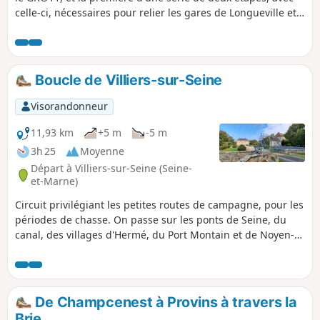
celle-ci, nécessaires pour relier les gares de Longueville et
de Montereau, à travers le Montois et la vallée de la
Seine.Pour cette première étape du diptyque il est proposé
une nuit en chambre d'hôtes à Donnemarie-Dontilly, à peu
près à mi-parcours entre les deux gares, après une belle
Boucle de Villiers-sur-Seine
traversée du Montois, dans un paysage un peu plus varié et
vallonné que la Brie juste au Nord.
Visorandonneur
11,93 km
+5 m
-5 m
3h 25
Moyenne
Départ à Villiers-sur-Seine (Seine-
et-Marne)
Circuit privilégiant les petites routes de campagne, pour les
périodes de chasse. On passe sur les ponts de Seine, du
canal, des villages d'Hermé, du Port Montain et de Noyen-
sur-Seine et de son château datant de 1553. Aucune
difficulté particulière et points d'eau dans les villages.
De Champcenest à Provins à travers la
Brie