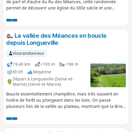
de part et d'autre du Ru des Méances, cette randonnée
permet de découvrir une église du XIIIe siècle et une
ancienne fontaine, toutes deux consacrées à Saint-Edme
qui se retira ici à la fin de sa vie.
La vallée des Méances en boucle
depuis Longueville
Visorandonneur
19,40 km
+193 m
-198 m
6h 05
Moyenne
Départ à Longueville (Seine-et-
Marne) (Seine-et-Marne)
Boucle essentiellement champêtre, mais très souvent en
lisière de forêt ou plongeant dans les bois. On passe
plusieurs fois de la vallée au plateau, montrant que la Brie
peut avoir du relief avec de jolies ondulations et des points
de vue très ouverts, y compris au loin sur la ville haute de
Provins. La sortie peut être l'occasion de visiter Le "Musée
du chemin de fer vivant" et la "Rotonde ferroviaire de