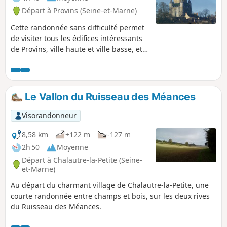
Départ à Provins (Seine-et-Marne)
Cette randonnée sans difficulté permet
de visiter tous les édifices intéressants
de Provins, ville haute et ville basse, et a
choisi de parcourir les rues qui
comportent les plus belles
concentration de maisons à
colombage. La boucle Nord complète ce
Le Vallon du Ruisseau des Méances
circuit urbain par une escapade
campagnarde visitant quelques points
Visorandonneur
d'intérêt, et offre aussi des points de
vue sur la ville haute dans son
8,58 km
+122 m
-127 m
ensemble.
2h 50
Moyenne
Départ à Chalautre-la-Petite (Seine-
et-Marne)
Au départ du charmant village de Chalautre-la-Petite, une
courte randonnée entre champs et bois, sur les deux rives
du Ruisseau des Méances.