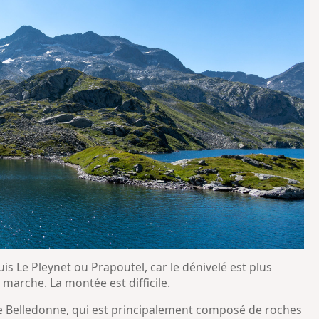
uis Le Pleynet ou Prapoutel, car le dénivelé est plus
e marche. La montée est difficile.
e Belledonne, qui est principalement composé de roches