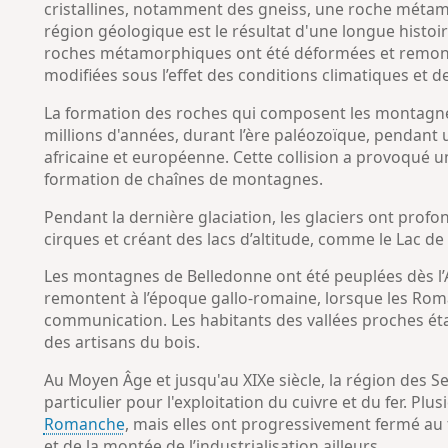
cristallines, notamment des gneiss, une roche métamo
région géologique est le résultat d'une longue histoi
roches métamorphiques ont été déformées et remonté
modifiées sous l’effet des conditions climatiques et de
La formation des roches qui composent les montagn
millions d'années, durant l’ère paléozoïque, pendant 
africaine et européenne. Cette collision a provoqué 
formation de chaînes de montagnes.
Pendant la dernière glaciation, les glaciers ont pro
cirques et créant des lacs d’altitude, comme le Lac de l
Les montagnes de Belledonne ont été peuplées dès l’A
remontent à l’époque gallo-romaine, lorsque les Rom
communication. Les habitants des vallées proches éta
des artisans du bois.
Au Moyen Âge et jusqu'au XIXe siècle, la région des Sep
particulier pour l'exploitation du cuivre et du fer. Plu
Romanche
, mais elles ont progressivement fermé au 
et de la montée de l’industrialisation ailleurs.