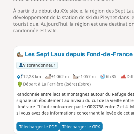
À partir du début du XXe siècle, la région des Sept La
développement de la station de ski du Pleynet dans l
touristique. Aujourd'hui, la région est une destinatio
randonnée estivale.
Les Sept Laux depuis Fond-de-France
Visorandonneur
12,28 km
+1 062 m
-1 057 m
6h 35
Diff
Départ à La Ferrière (Isère) (Isère)
Randonnée entre lacs et montagnes autour du Refuge des 
signale un éboulement au niveau du cul de la vieille entre
itinéraire. Il faut contourner par le GR®738 entre 7 et 4.
si vous avez des informations concernant la levée de cet a
Télécharger le PDF
Télécharger le GPX