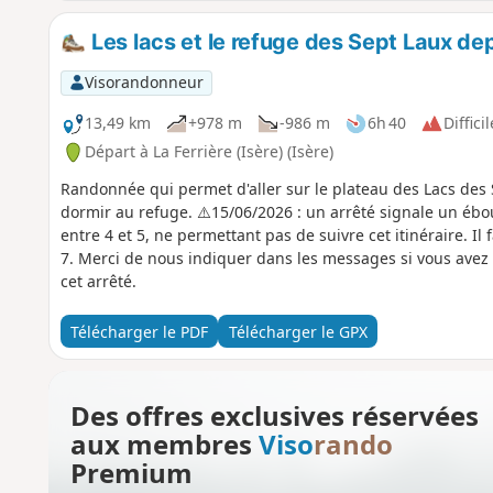
Les lacs et le refuge des Sept Laux de
Visorandonneur
13,49 km
+978 m
-986 m
6h 40
Difficil
Départ à La Ferrière (Isère) (Isère)
Randonnée qui permet d'aller sur le plateau des Lacs des S
dormir au refuge. ⚠️15/06/2026 : un arrêté signale un ébou
entre 4 et 5, ne permettant pas de suivre cet itinéraire. I
7. Merci de nous indiquer dans les messages si vous avez
cet arrêté.
Télécharger le PDF
Télécharger le GPX
Des offres exclusives réservées
aux membres
Viso
rando
Premium