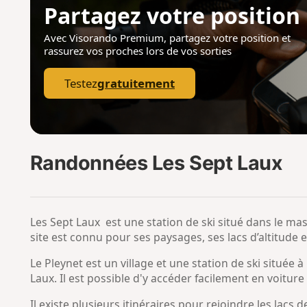
Partagez votre position
Avec Visorando Premium, partagez votre position
et
rassurez vos proches lors de vos sorties
Testez
gratuitement
Randonnées Les Sept Laux
Les Sept Laux
est une station de ski situé dans le mas
site est connu pour ses paysages, ses lacs d’altitude 
Le Pleynet est un village et une station de ski située 
Laux. Il est possible d'y accéder facilement en voitur
Il existe plusieurs itinéraires pour rejoindre les lacs 