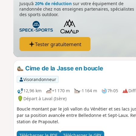
Jusqu’à
20% de réduction
sur votre équipement de
randonnée chez nos enseignes partenaires, spécialistes
des sports outdoor.
Tester gratuitement
Cime de la Jasse en boucle
Visorandonneur
12,96 km
+1 170 m
-1 164 m
7h 05
Diff
Départ à Laval (Isère)
Boucle montant par le joli vallon du Vénétier et ses lacs j
par sa position avancée entre Belledonne et Sept-Laux. Ret
station de Prapoutel.
Télécharger le PDF
Télécharger le GPX