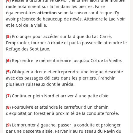
(
4
) Rester à droite sur le GRP®
, entamer alors une montée
raide notamment sur la fin dans les pierres. Faire
également très
attention
selon la saison car il risque d'y
avoir présence de beaucoup de névés. Atteindre le Lac Noir
et le Col de la Vieille.
(
5
) Prolonger pour accéder sur la digue du Lac Carré,
l'emprunter, tourner à droite et par la passerelle atteindre le
Refuge des Sept Laux.
(
6
) Reprendre le même itinéraire jusqu'au Col de la Vieille.
(
5
) Obliquer à droite et entreprendre une longue descente
avec des passages délicats dans les pierriers. Franchir
plusieurs ruisseaux dont le Bréda.
(
7
) Continuer plein Nord et arriver à une patte d'oie.
(
8
) Poursuivre et atteindre le carrefour d'un chemin
d'exploitation forestier à proximité de la conduite forcée.
(
9
) L'emprunter à gauche, passer la conduite et prolonger
par une descente aisée. Parvenir au ruisseau du Ravin du