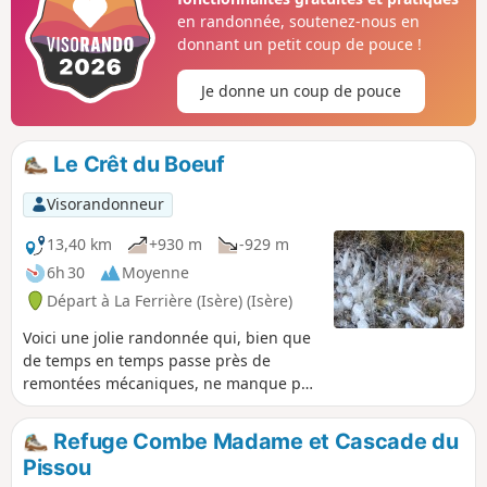
éprouvants. ⚠️ 15/06/2026 : un arrêté signale un
en randonnée, soutenez-nous en
éboulement au niveau du cul de la vieille entre 4 et 9, ne
donnant un petit coup de pouce !
permettant pas de suivre cet itinéraire. Il faut contourner
entre 3 et 4 par le GR®738. Merci de nous indiquer dans les
Je donne un coup de pouce
messages si vous avez des informations concernant la levée
de cet arrêté.
Le Crêt du Boeuf
Visorandonneur
13,40 km
+930 m
-929 m
6h 30
Moyenne
Départ à La Ferrière (Isère) (Isère)
Voici une jolie randonnée qui, bien que
de temps en temps passe près de
remontées mécaniques, ne manque pas
de très beaux paysages. Les vues sur la
chaîne du Pic de la Belle Etoile sont
Refuge Combe Madame et Cascade du
fabuleuses. Et pour ceux qui pratiquent
Pissou
le ski de piste en hiver sur le massif des