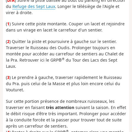
(
D/A
) Suivre la piste balisée au bout du parking en direction
du
Refuge des Sept Laux
. Longer le télésiège de l'Aigle et
virer à droite.
(
1
) Suivre cette piste montante. Couper un lacet et rejoindre
dans un virage en lacet le carrefour d'un sentier.
(
2
) Quitter la piste et poursuivre à gauche sur le sentier.
Traverser le Ruisseau des Oudis. Prolonger toujours en
montée pour accéder au carrefour de sentiers au Chalet de
®
la Pra. Retrouver ici le GRP®
du Tour des Lacs des Sept
Laux.
(
3
) Le prendre à gauche, traverser rapidement le Ruisseau
du Pra. puis celui de la Masse et plus loin encore celui du
Vouturet.
Sur cette portion présence de nombreux ruisseaux, les
traverser en faisant
très attention
suivant la saison. En effet
le débit risque d'être très important. Prolonger pour accéder
à la conduite forcée et la passer pour trouver tout de suite
après un carrefour de sentiers.
®