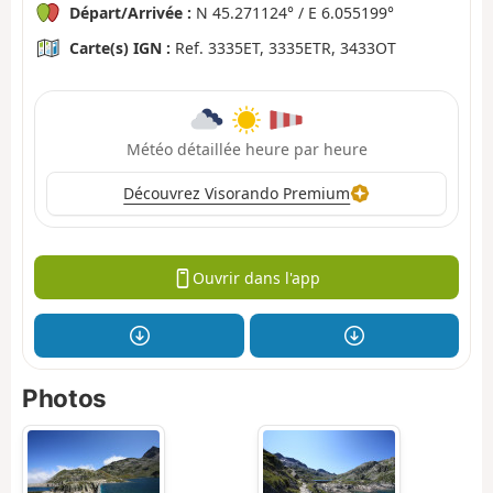
Départ/Arrivée :
N 45.271124° / E 6.055199°
Carte(s) IGN :
Ref. 3335ET, 3335ETR, 3433OT
Météo détaillée heure par heure
Découvrez Visorando Premium
Ouvrir dans l'app
Photos