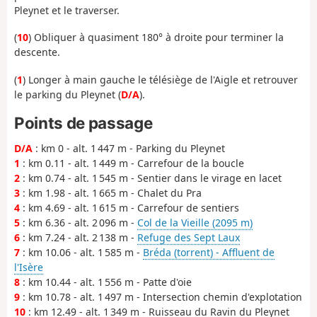
Pleynet et le traverser.
(
10
) Obliquer à quasiment 180° à droite pour terminer la
descente.
(
1
) Longer à main gauche le télésiège de l'Aigle et retrouver
le parking du Pleynet (
D/A
).
Points de passage
D/A
: km 0 - alt. 1 447 m - Parking du Pleynet
1
: km 0.11 - alt. 1 449 m - Carrefour de la boucle
2
: km 0.74 - alt. 1 545 m - Sentier dans le virage en lacet
3
: km 1.98 - alt. 1 665 m - Chalet du Pra
4
: km 4.69 - alt. 1 615 m - Carrefour de sentiers
5
: km 6.36 - alt. 2 096 m -
Col de la Vieille (2095 m)
6
: km 7.24 - alt. 2 138 m -
Refuge des Sept Laux
7
: km 10.06 - alt. 1 585 m -
Bréda (torrent) - Affluent de
l'Isère
8
: km 10.44 - alt. 1 556 m - Patte d'oie
9
: km 10.78 - alt. 1 497 m - Intersection chemin d'explotation
10
: km 12.49 - alt. 1 349 m - Ruisseau du Ravin du Pleynet