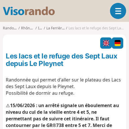
V
O
i
u
s
v
o
Randonnées
Rhône-Alpes
Isère
La Ferrière (Isère)
Les lacs et le refuge des Sept Laux depuis Le Pleynet
r
r
i
a
r
n
l
d
Les lacs et le refuge des Sept Laux
a
o
n
depuis Le Pleynet
a
v
Randonnée qui permet d'aller sur le plateau des Lacs
i
des Sept Laux depuis le Pleynet.
g
a
Possibilité de dormir au refuge.
t
i
⚠️
15/06/2026 : un arrêté signale un éboulement au
o
niveau du cul de la vieille entre 4 et 5, ne
n
permettant pas de suivre cet itinéraire. Il faut
contourner par le GR®738 entre 5 et 7. Merci de