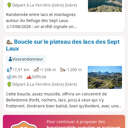
Départ à La Ferrière (Isère) (Isère)
Randonnée entre lacs et montagnes
autour du Refuge des Sept Laux.
⚠️15/06/2026 : un arrêté signale un
éboulement au niveau du cul de la
vieille entre 7 et 3, ne permettant pas de
Boucle sur le plateau des lacs des Sept
suivre cet itinéraire. Il faut contourner
Laux
par le GR®738 entre 7 et 4. Merci de
nous indiquer dans les messages si
Visorandonneur
vous avez des informations concernant
la levée de cet arrêté.
17,91 km
+1 208 m
-1 200 m
8h 35
Difficile
Départ à La Ferrière (Isère) (Isère)
Cette boucle, assez musclée, offrira un concentré de
Belledonne (forêt, rochers, lacs, pics) à ceux qui s'y
frotteront. Itinéraire bien balisé, bien qu'évident, avec une
trace au sol inratable tout du long. Aucune difficulté
technique au programme mais mieux vaut être très bien
Pour continuer à proposer des
chaussé car les passages rocheux lors de la montée sont
fonctionnalités gratuites et pratiques