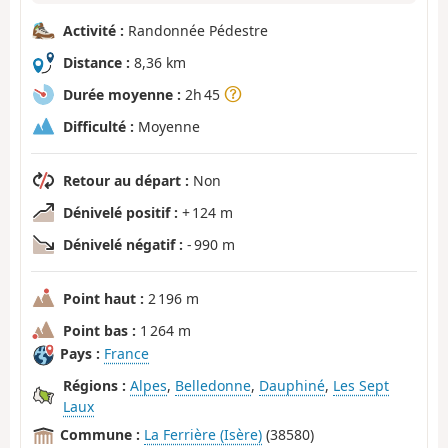
Activité :
Randonnée Pédestre
Distance :
8,36 km
Durée moyenne :
2h 45
Difficulté :
Moyenne
Retour au départ :
Non
Dénivelé positif :
+ 124 m
Dénivelé négatif :
- 990 m
Point haut :
2 196 m
Point bas :
1 264 m
Pays :
France
Régions :
Alpes
,
Belledonne
,
Dauphiné
,
Les Sept
Laux
Commune :
La Ferrière (Isère)
(38580)