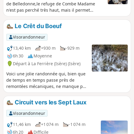
de Belledonne,le refuge de Combe Madame
n'est pas perché très haut, mais il permet
d'aborder des secteurs pour montagnards
avertis et endurants.L'eau est omniprésente, les
Le Crêt du Boeuf
lacs ne sont pas loin, la faune fréquente habite
des pentes vertigineuses et les randonneurs en
Visorandonneur
prennent plein les yeux.
13,40 km
+930 m
-929 m
6h 30
Moyenne
Départ à La Ferrière (Isère) (Isère)
Voici une jolie randonnée qui, bien que
de temps en temps passe près de
remontées mécaniques, ne manque pas
de très beaux paysages. Les vues sur la
chaîne du Pic de la Belle Etoile sont
Circuit vers les Sept Laux
fabuleuses. Et pour ceux qui pratiquent
le ski de piste en hiver sur le massif des
Visorandonneur
Sept Laux, il est très amusant de voir
des paysages habituellement recouverts
11,46 km
+1 074 m
-1 074 m
d'un manteau blanc sans aucune trace
6h 20
Difficile