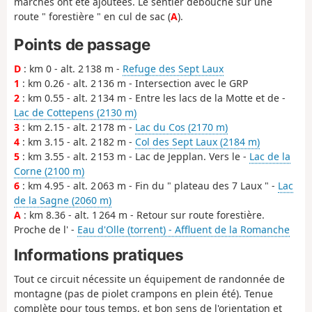
marches ont été ajoutées. Le sentier débouche sur une
route " forestière " en cul de sac (
A
).
Points de passage
D
: km 0 - alt. 2 138 m -
Refuge des Sept Laux
1
: km 0.26 - alt. 2 136 m - Intersection avec le GRP
2
: km 0.55 - alt. 2 134 m - Entre les lacs de la Motte et de -
Lac de Cottepens (2130 m)
3
: km 2.15 - alt. 2 178 m -
Lac du Cos (2170 m)
4
: km 3.15 - alt. 2 182 m -
Col des Sept Laux (2184 m)
5
: km 3.55 - alt. 2 153 m - Lac de Jepplan. Vers le -
Lac de la
Corne (2100 m)
6
: km 4.95 - alt. 2 063 m - Fin du " plateau des 7 Laux " -
Lac
de la Sagne (2060 m)
A
: km 8.36 - alt. 1 264 m - Retour sur route forestière.
Proche de l' -
Eau d'Olle (torrent) - Affluent de la Romanche
Informations pratiques
Tout ce circuit nécessite un équipement de randonnée de
montagne (pas de piolet crampons en plein été). Tenue
complète pour tous temps, et bon sens de l'orientation et