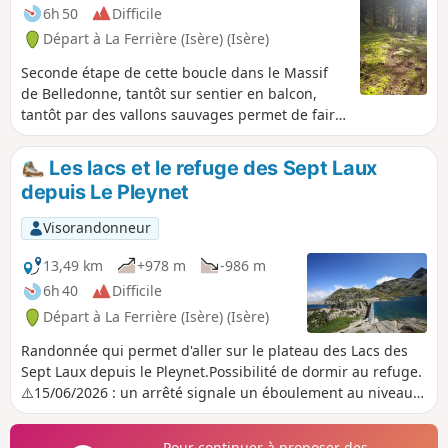
6h 50
Difficile
Départ à La Ferrière (Isère) (Isère)
Seconde étape de cette boucle dans le Massif
de Belledonne, tantôt sur sentier en balcon,
tantôt par des vallons sauvages permet de faire
le tour du massif d'Allevard. ⚠️15/06/2026 : un
arrêté signale un éboulement au niveau du cul
Les lacs et le refuge des Sept Laux
de la vieille entre 2 et 3, ne permettant pas de
depuis Le Pleynet
suivre cet itinéraire. Il faut contourner par le
GR®738. Merci de nous indiquer dans les
Visorandonneur
messages si vous avez des informations
concernant la levée de cet arrêté.
13,49 km
+978 m
-986 m
6h 40
Difficile
Départ à La Ferrière (Isère) (Isère)
Randonnée qui permet d'aller sur le plateau des Lacs des
Sept Laux depuis le Pleynet.Possibilité de dormir au refuge.
⚠️15/06/2026 : un arrêté signale un éboulement au niveau
du cul de la vieille entre 4 et 5, ne permettant pas de suivre
cet itinéraire. Il faut contourner par le GR®738 entre 5 et 7.
Pour continuer à proposer des