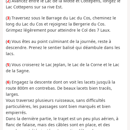
(
2
) Avancez entre le Lac de la Motte et Cottepens, longez le
Lac Cottepens sur sa rive Est.
(
3
) Traversez sous le Barrage du Lac du Cos, cheminez le
long du Lac du Cos et rejoignez la Bergerie du Cos.
Grimpez légèrement pour atteindre le Col des 7 Laux.
(
4
) Vous êtes au point culminant de la journée, reste à
descendre. Prenez le sentier balisé qui déambule dans les
lacs.
(
5
) Vous croiserez le Lac Jeplan, le Lac de la Corne et le Lac
de la Sagne.
(
6
) Engagez la descente dont on voit les lacets jusqu'à la
route 800m en contrebas. De beaux lacets bien tracés,
larges.
Vous traversez plusieurs ruisseaux, sans difficultés
particulières, les passages sont bien marqués et bien
empierrés.
Dans la dernière partie, le trajet est un peu plus aérien, à
flanc de falaise, mais des câbles sont en place, et des