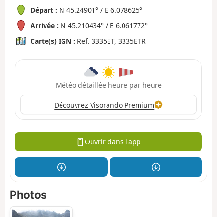
Départ :
N 45.24901° / E 6.078625°
Arrivée :
N 45.210434° / E 6.061772°
Carte(s) IGN :
Ref. 3335ET, 3335ETR
Météo détaillée heure par heure
Découvrez Visorando Premium
Ouvrir dans l'app
Photos