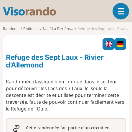
V
O
i
u
s
v
o
Randonnées
Rhône-Alpes
Isère
La Ferrière (Isère)
Refuge des Sept Laux - Rivier d'Allemond
r
r
i
a
r
n
l
d
Refuge des Sept Laux - Rivier
a
o
n
d'Allemond
a
v
Randonnée classique bien connue dans le secteur
i
pour découvrir les Lacs des 7 Laux. Ici seule la
g
a
descente est décrite et utilisée pour terminer cette
t
traversée, faute de pouvoir continuer facilement vers
i
le Refuge de l'Oule.
o
n
Cette randonnée fait partie d'un circuit en