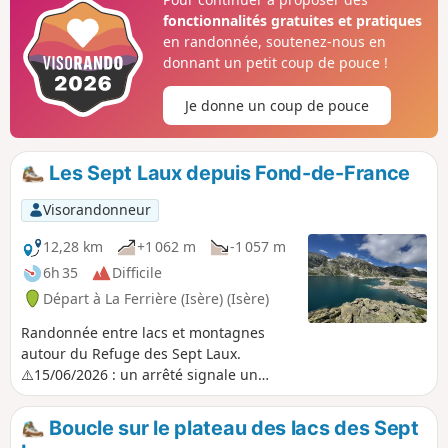
Merci de nous indiquer dans les messages si vous avez des
fonctionnalités gratuites et pratiques
informations concernant la levée de cet arrêté.
en randonnée, soutenez-nous en
donnant un petit coup de pouce !
Je donne un coup de pouce
Les Sept Laux depuis Fond-de-France
Visorandonneur
12,28 km
+1 062 m
-1 057 m
6h 35
Difficile
Départ à La Ferrière (Isère) (Isère)
Randonnée entre lacs et montagnes
autour du Refuge des Sept Laux.
⚠️15/06/2026 : un arrêté signale un
éboulement au niveau du cul de la
vieille entre 7 et 3, ne permettant pas de
Boucle sur le plateau des lacs des Sept
suivre cet itinéraire. Il faut contourner