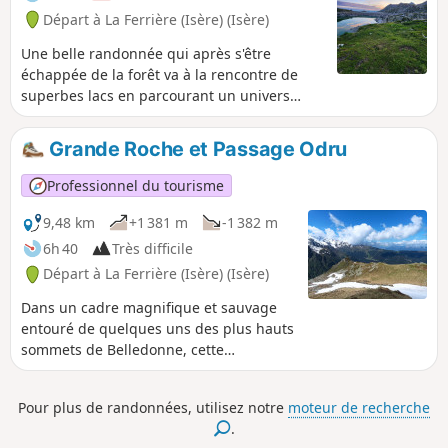
de neige.
Départ à La Ferrière (Isère) (Isère)
Une belle randonnée qui après s'être
échappée de la forêt va à la rencontre de
superbes lacs en parcourant un univers
assez minéral. ⚠️15/06/2026 : un arrêté
signale un éboulement au niveau du cul de
Grande Roche et Passage Odru
la vieille entre 4 et 8, ne permettant pas de
suivre cet itinéraire. Il faut contourner par le
Professionnel du tourisme
GR®738 entre 3 et 4. Merci de nous indiquer
dans les messages si vous avez des
9,48 km
+1 381 m
-1 382 m
informations concernant la levée de cet
6h 40
Très difficile
arrêté.
Départ à La Ferrière (Isère) (Isère)
Dans un cadre magnifique et sauvage
entouré de quelques uns des plus hauts
sommets de Belledonne, cette
randonnée de crête vous comblera.
Pour plus de randonnées, utilisez notre
moteur de recherche
.