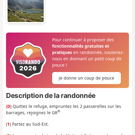
Pour continuer à proposer des
fonctionnalités gratuites et
pratiques
en randonnée, soutenez-
nous en donnant un petit coup de
pouce !
Je donne un coup de pouce
Description de la randonnée
(
D
) Quittez le refuge, empruntez les 2 passerelles sur les
®
barrages, rejoignez le GR
(
1
) Partez au Sud-Est.