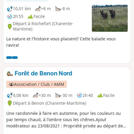
10,01 km
+8 m
-8 m
2h 55
Facile
Départ à Rochefort (Charente-
Maritime)
La nature et l'histoire vous plaisent? Cette balade vous
ravira!
Forêt de Benon Nord
Association / Club / AMM
9,08 km
+30 m
-30 m
2h 40
Facile
Départ à Benon (Charente-Maritime)
Une randonnée à faire en automne, pour les couleurs ou
par temps chaud, à l'ombre sous les chênes.Ajout
modérateur au 23/08/2021 : Propriété privée au départ de
ce circuit. Voir les commentaires en bas de cette fiche pour