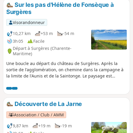
Sur les pas d'Hélène de Fonsèque à
Surgères
Visorandonneur
10,27 km
+53 m
-54 m
3h 05
Facile
Départ à Surgères (Charente-
Maritime)
Une boucle au départ du château de Surgères. Après la
sortie de l'agglomération, on chemine dans la campagne à
la limite de l'Aunis et de la Saintonge. Le paysage est
changeant en fonction des saisons, le début de la
randonnée se déroule au milieu des cultures : colza, blé,
maïs.Dans la dernière partie, on longe le bords de la Gères
et on finit en entrant de nouveau dans l'agglomération par
Découverte de La Jarne
des quartiers des années 1970 et enfin les murs anciens
des vieilles demeures pour finir le long des remparts des
Association / Club / AMM
châteaux.
9,87 km
+19 m
-19 m