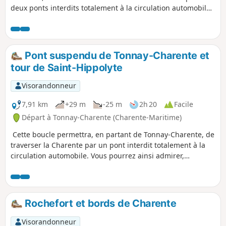
deux ponts interdits totalement à la circulation automobile.
Vous pourrez ainsi admirer tranquillement le point de vue
du haut du pont suspendu de Tonnay-Charente et découvrir
les quais de son port endormi.
Pont suspendu de Tonnay-Charente et
tour de Saint-Hippolyte
Visorandonneur
7,91 km
+29 m
-25 m
2h 20
Facile
Départ à Tonnay-Charente (Charente-Maritime)
Cette boucle permettra, en partant de Tonnay-Charente, de
traverser la Charente par un pont interdit totalement à la
circulation automobile. Vous pourrez ainsi admirer,
tranquillement, le point de vue du haut du pont suspendu,
et découvrir les quais de son port endormi.
Rochefort et bords de Charente
Visorandonneur