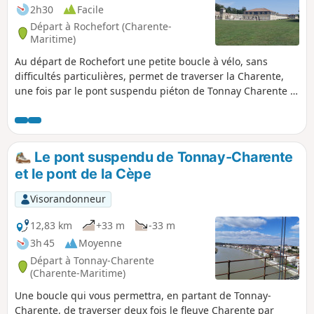
2h30
Facile
Départ à Rochefort (Charente-
Maritime)
Au départ de Rochefort une petite boucle à vélo, sans
difficultés particulières, permet de traverser la Charente,
une fois par le pont suspendu piéton de Tonnay Charente et
une autre fois par le pont transbordeur de Rochefort Vous
traverserez aussi la zone de l'arsenal militaire voulu par
Louis XIV et longerez la Corderie Royale. Attention à la
période de fermeture du pont transbordeur l'hiver de
Le pont suspendu de Tonnay-Charente
novembre à mars.
et le pont de la Cèpe
Visorandonneur
12,83 km
+33 m
-33 m
3h 45
Moyenne
Départ à Tonnay-Charente
(Charente-Maritime)
Une boucle qui vous permettra, en partant de Tonnay-
Charente, de traverser deux fois le fleuve Charente par