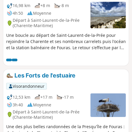
16,98 km
+8 m
-8 m
4h 50
Moyenne
Départ à Saint-Laurent-de-la-Prée
(Charente-Maritime)
Une boucle au départ de Saint-Laurent-de-la-Prée pour
rejoindre la Charente et ses nombreux carrelets puis l'océan
et la station balnéaire de Fouras. Le retour s'effectue par la
côte Nord.
Les Forts de l'estuaire
Visorandonneur
12,53 km
+17 m
-17 m
3h 40
Moyenne
Départ à Saint-Laurent-de-la-Prée
(Charente-Maritime)
Une des plus belles randonnées de la Presqu'île de Fouras :