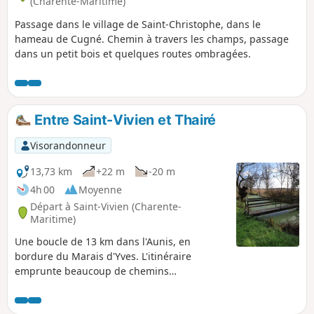
(Charente-Maritime)
Passage dans le village de Saint-Christophe, dans le
hameau de Cugné. Chemin à travers les champs, passage
dans un petit bois et quelques routes ombragées.
Entre Saint-Vivien et Thairé
Visorandonneur
13,73 km
+22 m
-20 m
4h 00
Moyenne
Départ à Saint-Vivien (Charente-
Maritime)
Une boucle de 13 km dans l'Aunis, en
bordure du Marais d'Yves. L'itinéraire
emprunte beaucoup de chemins
d'exploitation en dur et très peu fréquentés,
1/3 de chemin de terre environ. Cet