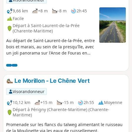
9,66 km
+8 m
-8 m
2h 45
Facile
Départ à Saint-Laurent-de-la-Prée
(Charente-Maritime)
Au départ de Saint-Laurent-de-la-Prée, entre
bois et marais, au sein de la presqu'île, avec
un joli panorama sur l'Anse de Fouras en
lisière du Bois Madame.
Le Morillon - Le Chêne Vert
Visorandonneur
10,12 km
+15 m
-15 m
2h 55
Moyenne
Départ à Périgny (Charente-Maritime) (Charente-
Maritime)
Promenade sur les flancs du talweg alimentant le ruisseau
de la Moulinette via les eaux de ruissellement.