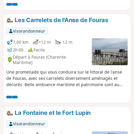
un départ alternatif ⚠️ 15 juin 2026 : modification du
descriptif pour un départ de la zone de covoiturage (1).
Les Carrelets de l'Anse de Fouras
Visorandonneur
7,00 km
+12 m
-12 m
2h 00
Facile
Départ à Fouras (Charente-
Maritime)
Une promenade qui vous conduira sur le littoral de l'anse
de Fouras, avec ses carrelets diversement aménagés et
décorés. Belle ambiance maritime et patrimoine sont au
rendez-vous.
La Fontaine et le Fort Lupin
Visorandonneur