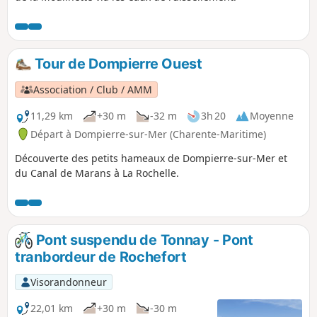
Tour de Dompierre Ouest
Association / Club / AMM
11,29 km
+30 m
-32 m
3h 20
Moyenne
Départ à Dompierre-sur-Mer (Charente-Maritime)
Découverte des petits hameaux de Dompierre-sur-Mer et
du Canal de Marans à La Rochelle.
Pont suspendu de Tonnay - Pont
tranbordeur de Rochefort
Visorandonneur
22,01 km
+30 m
-30 m