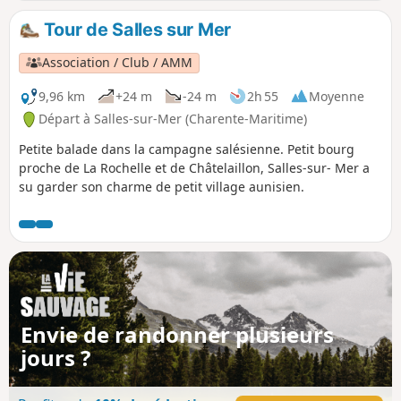
itinéraire peut être parcouru à pied ou à
vélo (avec un véritable VTT sur le chemin du
Tour de Salles sur Mer
canal de ceinture du marais)
Association / Club / AMM
9,96 km
+24 m
-24 m
2h 55
Moyenne
Départ à Salles-sur-Mer (Charente-Maritime)
Petite balade dans la campagne salésienne. Petit bourg
proche de La Rochelle et de Châtelaillon, Salles-sur- Mer a
su garder son charme de petit village aunisien.
Envie de randonner plusieurs
jours ?