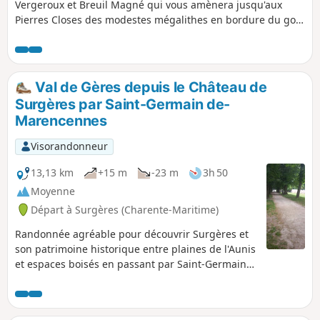
Vergeroux et Breuil Magné qui vous amènera jusqu'aux
Pierres Closes des modestes mégalithes en bordure du golf
de Saint Laurent de la Prée.
Val de Gères depuis le Château de
Surgères par Saint-Germain de-
Marencennes
Visorandonneur
13,13 km
+15 m
-23 m
3h 50
Moyenne
Départ à Surgères (Charente-Maritime)
Randonnée agréable pour découvrir Surgères et
son patrimoine historique entre plaines de l'Aunis
et espaces boisés en passant par Saint-Germain-
de Marencennes (commune de Saint-Pierre-la-
Noue) en suivant le Val de Gères et sa faune
remarquable.