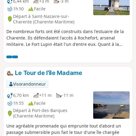
6,44 km
+3 m
-3 m
1h 50
Facile
Départ à Saint-Nazaire-sur-
Charente (Charente-Maritime)
De nombreux forts ont été construits dans l'estuaire de la
Charente. Ils défendaient l'accès à Rochefort, arsenal
militaire. Le Fort Lupin était l'un d'entre eux. Quant à la
Fontaine Lupin, elle permettait aux navires en provenance
de Rochefort de s'approvisionner en eau avant de partir en
mer. On mettait des troncs d'arbres dans la Fosse aux Mâts
afin de les endurcir avant d'en équiper les navires.
Le Tour de l'îIe Madame
Visorandonneur
6,70 km
+11 m
-11 m
1h 55
Facile
Départ à Port-des-Barques
(Charente-Maritime)
Une agréable promenade qui emprunte tout d'abord un
passage submersible puis fait le tour d'une île chargée