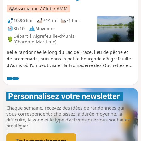
Association / Club / AMM
10,96 km
+14 m
-14 m
3h 10
Moyenne
Départ à Aigrefeuille-d'Aunis
(Charente-Maritime)
Belle randonnée le long du Lac de Frace, lieu de pêche et
de promenade, puis dans la petite bourgade d'Aigrefeuille-
d'Aunis où l'on peut visiter la Fromagerie des Ouchettes et
son élevage de chèvres.
Personnalisez votre newsletter 
Chaque semaine, recevez des idées de randonnées qui
vous correspondent : choisissez la durée moyenne, la
difficulté, la zone et le type d’activités que vous souhaitez
privilégier.
Testez
gratuitement