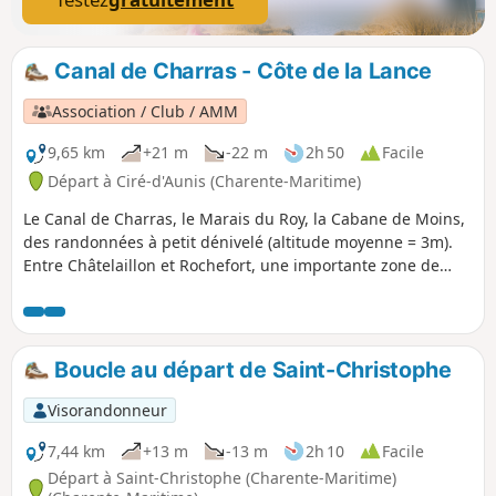
Canal de Charras - Côte de la Lance
Association / Club / AMM
9,65 km
+21 m
-22 m
2h 50
Facile
Départ à Ciré-d'Aunis (Charente-Maritime)
Le Canal de Charras, le Marais du Roy, la Cabane de Moins,
des randonnées à petit dénivelé (altitude moyenne = 3m).
Entre Châtelaillon et Rochefort, une importante zone de
marais permet d'observer de nombreux oiseaux marins et
migrateurs. Quelques bosses barrent l'horizon, anciennes
îles, du temps des Romains : Voutron, Liron, Flay, Île
d'Albe...
Boucle au départ de Saint-Christophe
Visorandonneur
7,44 km
+13 m
-13 m
2h 10
Facile
Départ à Saint-Christophe (Charente-Maritime)