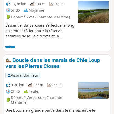
19,36 km
+30 m
-30 m
5h 35
Moyenne
Départ à Yves (Charente-Maritime)
L'essentiel du parcours s’effectue le long
du sentier côtier entre la réserve
naturelle de la Baie d'Yves et la
commune de Fouras. Vous croiserez de
nombreux pontons de pêche au carrelet
sur votre route et pourrez visiter le Fort
Vauban à l'estuaire de la Charente. Vous
Boucle dans les marais de Chie Loup
aurez sous les yeux un paysage
vers les Pierres Closes
totalement différent selon la marée.
Visorandonneur
9,30 km
+22 m
-22 m
2h 45
Facile
Départ à Vergeroux (Charente-
Maritime)
Une boucle en grande partie dans le marais entre le