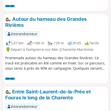
nombreux autres oiseaux. Le circuit permet ensuite
d'accéder aux dolmens des Pierres Closes à proximité du
Canal de Charras et de regagner Saint-Pierre par la Route
Impériale avec un point de vue sur la Prée Salée.
Autour du hameau des Grandes
Rivières
Visorandonneur
5,67 km
+168 m
-129 m
2h 05
Facile
Départ à Dompierre-sur-Mer (Charente-Maritime)
Promenade autour du hameau des Grandes Rivières. Ce
tracé est praticable en été comme en hiver. Sur ce parcours,
vous serez à près de 90% en campagne. Quelques variantes
sont possibles au point (4) où il y a trois chemins parallèles
et au point (8) où il est possible de continuer la rue puis de
tourner ensuite à droite pour traverser le hameau des
Grandes Rivières. Tourner ensuite à droite au bout du
Entre Saint-Laurent-de-la-Prée et
hameau, rejoindre par la Rue Monplaisir le point de départ.
Fouras le long de la Charente
Visorandonneur