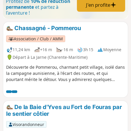
Profitez de
10% de réduction
J'en profite
permanente
et partez à
l’aventure !
Chassagné - Pommerou
Association / Club / AMM
11,24 km
+16 m
-16 m
3h 15
Moyenne
Départ à La Jarne (Charente-Maritime)
Découverte de Pommerou, charmant petit village, isolé dans
la campagne aunisienne, à l'écart des routes, et qui
pourtant mérite le détour. Vous y admirerez quelques
vieilles demeures charentaises restaurées avec goût.
De la Baie d'Yves au Fort de Fouras par
le sentier côtier
Visorandonneur