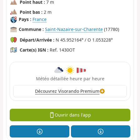
Point haut :
7 m
Point bas :
2 m
Pays :
France
Commune :
Saint-Nazaire-sur-Charente
(17780)
Départ/Arrivée :
N 45.952164° / O 1.053228°
Carte(s) IGN :
Ref. 1430OT
Météo détaillée heure par heure
Découvrez Visorando Premium
Ouvrir dans l'app