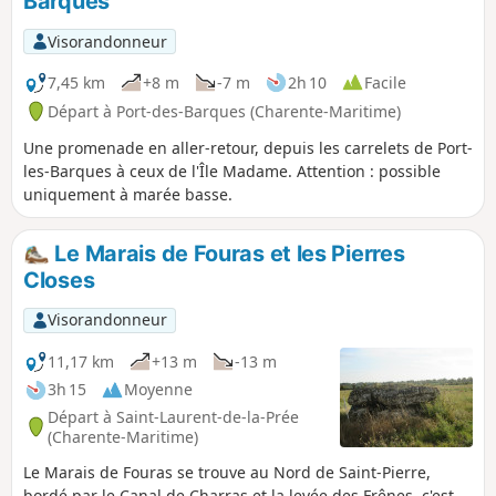
Barques
Visorandonneur
7,45 km
+8 m
-7 m
2h 10
Facile
Départ à Port-des-Barques (Charente-Maritime)
Une promenade en aller-retour, depuis les carrelets de Port-
les-Barques à ceux de l'Île Madame. Attention : possible
uniquement à marée basse.
Le Marais de Fouras et les Pierres
Closes
Visorandonneur
11,17 km
+13 m
-13 m
3h 15
Moyenne
Départ à Saint-Laurent-de-la-Prée
(Charente-Maritime)
Le Marais de Fouras se trouve au Nord de Saint-Pierre,
bordé par le Canal de Charras et la levée des Frênes, c'est