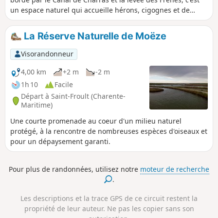
un espace naturel qui accueille hérons, cigognes et de
nombreux autres oiseaux. Le circuit permet ensuite
d'accéder aux dolmens des Pierres Closes à proximité du
La Réserve Naturelle de Moëze
Canal de Charras et de regagner Saint-Pierre par la Route
Impériale avec un point de vue sur la Prée Salée.
Visorandonneur
4,00 km
+2 m
-2 m
1h 10
Facile
Départ à Saint-Froult (Charente-
Maritime)
Une courte promenade au coeur d'un milieu naturel
protégé, à la rencontre de nombreuses espèces d'oiseaux et
pour un dépaysement garanti.
Pour plus de randonnées, utilisez notre
moteur de recherche
.
Les descriptions et la trace GPS de ce circuit restent la
propriété de leur auteur. Ne pas les copier sans son