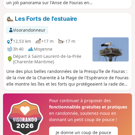
un joli panorama sur l'Anse de Fouras en
lisière du Bois Madame.
Les Forts de l'estuaire
Visorandonneur
12,53 km
+17 m
-17 m
3h 40
Moyenne
Départ à Saint-Laurent-de-la-Prée
(Charente-Maritime)
Une des plus belles randonnées de la Presqu'île de Fouras :
de la rive de la Charente à la Plage de l'Espérance de Fouras
elle montre les îles et les forts qui protégeaient la rade de
Rochefort.
Pour continuer à proposer des
fonctionnalités gratuites et pratiques
en randonnée, soutenez-nous en
donnant un petit coup de pouce !
Je donne un coup de pouce