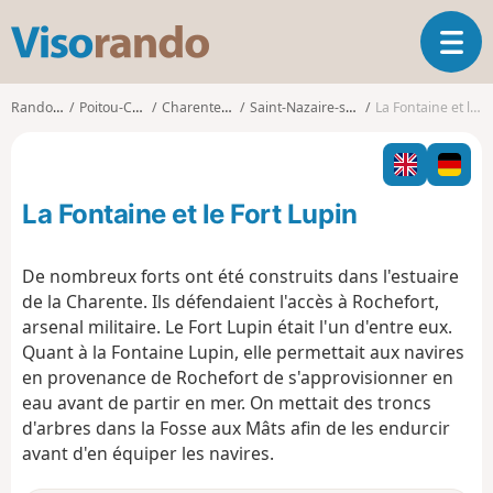
V
O
i
u
s
v
o
Randonnées
Poitou-Charentes
Charente-Maritime
Saint-Nazaire-sur-Charente
La Fontaine et le Fort Lupin
r
r
i
a
r
n
l
d
La Fontaine et le Fort Lupin
a
o
n
a
De nombreux forts ont été construits dans l'estuaire
v
de la Charente. Ils défendaient l'accès à Rochefort,
i
arsenal militaire. Le Fort Lupin était l'un d'entre eux.
g
Quant à la Fontaine Lupin, elle permettait aux navires
a
t
en provenance de Rochefort de s'approvisionner en
i
eau avant de partir en mer. On mettait des troncs
o
d'arbres dans la Fosse aux Mâts afin de les endurcir
n
avant d'en équiper les navires.