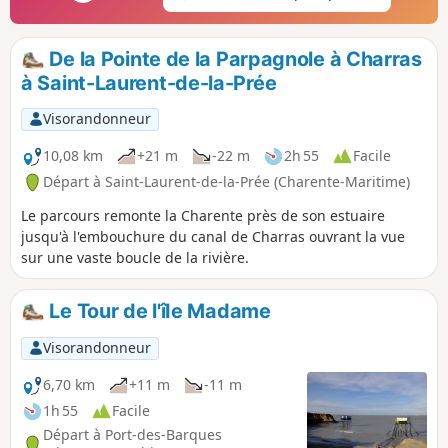
De la Pointe de la Parpagnole à Charras
à Saint-Laurent-de-la-Prée
Visorandonneur
10,08 km
+21 m
-22 m
2h 55
Facile
Départ à Saint-Laurent-de-la-Prée (Charente-Maritime)
Le parcours remonte la Charente près de son estuaire
jusqu'à l'embouchure du canal de Charras ouvrant la vue
sur une vaste boucle de la rivière.
Le Tour de l'îIe Madame
Visorandonneur
6,70 km
+11 m
-11 m
1h 55
Facile
Départ à Port-des-Barques