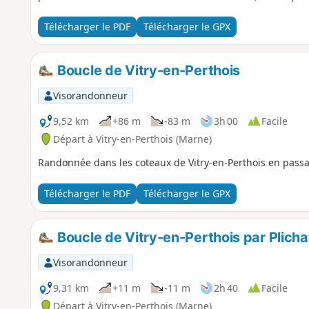
suivez le cours du Fion avec de nombreux moulins qui tém
l’agriculture céréalière. Votre arrivée cœur de la vallée d
Télécharger le PDF
Télécharger le GPX
crayeux de la Champagne. Vous traversez ainsi le « Pays de
matériau de construction, son usage actuel est désormais 
pharmaceutique.
Boucle de Vitry-en-Perthois
Visorandonneur
9,52 km
+86 m
-83 m
3h 00
Facile
Départ à Vitry-en-Perthois (Marne)
Randonnée dans les coteaux de Vitry-en-Perthois en passa
Télécharger le PDF
Télécharger le GPX
Boucle de Vitry-en-Perthois par Plicha
Visorandonneur
9,31 km
+11 m
-11 m
2h 40
Facile
Départ à Vitry-en-Perthois (Marne)