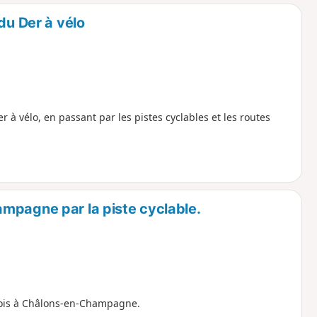
o
a
du Der à vélo
i
m
p
r à vélo, en passant par les pistes cyclables et les routes
mpagne par la piste cyclable.
ncois à Châlons-en-Champagne.