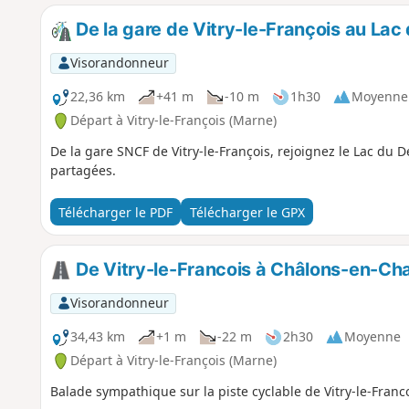
De la gare de Vitry-le-François au Lac 
Visorandonneur
22,36 km
+41 m
-10 m
1h30
Moyenne
Départ à Vitry-le-François (Marne)
De la gare SNCF de Vitry-le-François, rejoignez le Lac du De
partagées.
Télécharger le PDF
Télécharger le GPX
De Vitry-le-Francois à Châlons-en-Cha
Visorandonneur
34,43 km
+1 m
-22 m
2h30
Moyenne
Départ à Vitry-le-François (Marne)
Balade sympathique sur la piste cyclable de Vitry-le-Fra