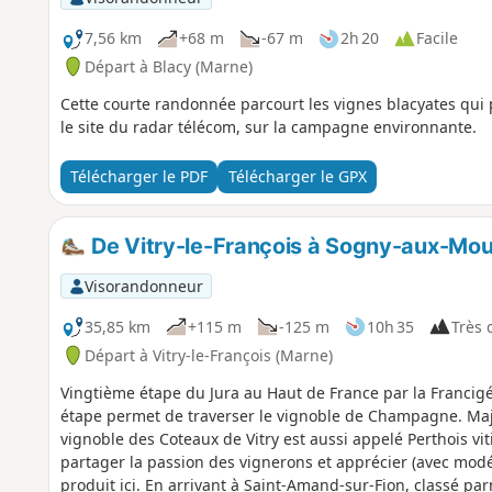
7,56 km
+68 m
-67 m
2h 20
Facile
Départ à Blacy (Marne)
Cette courte randonnée parcourt les vignes blacyates qu
le site du radar télécom, sur la campagne environnante.
Télécharger le PDF
Télécharger le GPX
De Vitry-le-François à Sogny-aux-Mou
Visorandonneur
35,85 km
+115 m
-125 m
10h 35
Très d
Départ à Vitry-le-François (Marne)
Vingtième étape du Jura au Haut de France par la Francigén
étape permet de traverser le vignoble de Champagne. Maj
vignoble des Coteaux de Vitry est aussi appelé Perthois vit
partager la passion des vignerons et apprécier (avec mod
produit ici. En arrivant à Saint-Amand-sur-Fion, classé par