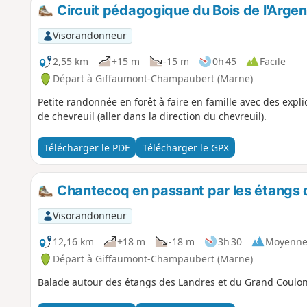
Circuit pédagogique du Bois de l'Argen
Visorandonneur
2,55 km
+15 m
-15 m
0h 45
Facile
Départ à Giffaumont-Champaubert (Marne)
Petite randonnée en forêt à faire en famille avec des explic
de chevreuil (aller dans la direction du chevreuil).
Télécharger le PDF
Télécharger le GPX
Chantecoq en passant par les étangs 
Visorandonneur
12,16 km
+18 m
-18 m
3h 30
Moyenn
Départ à Giffaumont-Champaubert (Marne)
Balade autour des étangs des Landres et du Grand Coulon