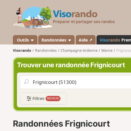
V
i
s
o
r
a
Outils
Randonnées
Aide ↗
Viso
rando
Pre
n
Visorando
Randonnées
Champagne-Ardenne
Marne
Frignico
d
o
Trouver une randonnée Frignicourt
Filtres
NOUVEAU
Randonnées Frignicourt