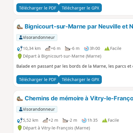
Télécharger le PDF
Télécharger le GPX
Bignicourt-sur-Marne par Neuville et N
Visorandonneur
10,34 km
+6 m
-6 m
3h 00
Facile
Départ à Bignicourt-sur-Marne (Marne)
Balade en passant par les bords de la Marne, les parcs et d
Télécharger le PDF
Télécharger le GPX
Chemins de mémoire à Vitry-le-Franço
Visorandonneur
5,52 km
+2 m
-2 m
1h 35
Facile
Départ à Vitry-le-François (Marne)