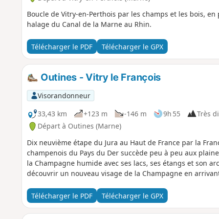
Boucle de Vitry-en-Perthois par les champs et les bois, en
halage du Canal de la Marne au Rhin.
Télécharger le PDF
Télécharger le GPX
Outines - Vitry le François
Visorandonneur
33,43 km
+123 m
-146 m
9h 55
Très di
Départ à Outines (Marne)
Dix neuvième étape du Jura au Haut de France par la Fran
champenois du Pays du Der succède peu à peu aux plaines 
la Champagne humide avec ses lacs, ses étangs et son arch
découvrir un nouveau visage de la Champagne en arrivant à
Télécharger le PDF
Télécharger le GPX