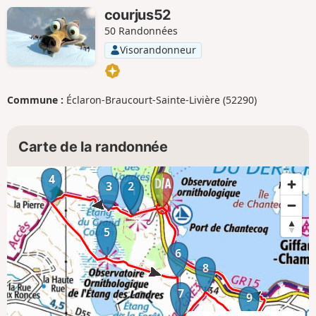
courjus52
50 Randonnées
Visorandonneur
Commune :
Éclaron-Braucourt-Sainte-Livière (52290)
Carte de la randonnée
4
3
2
1
5
6
8
7
9