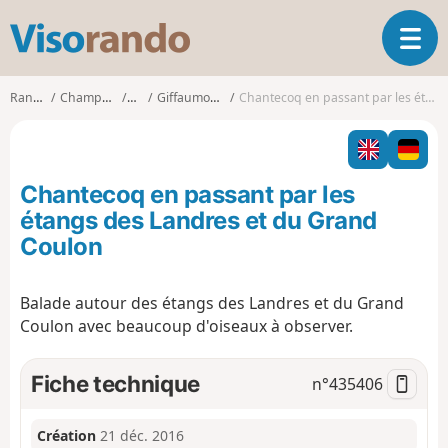
V
O
i
u
s
v
o
Randonnées
Champagne-Ardenne
Marne
Giffaumont-Champaubert
Chantecoq en passant par les étangs des Landres et du Grand Coulon
r
r
i
a
r
n
l
d
Chantecoq en passant par les
a
o
n
étangs des Landres et du Grand
a
Coulon
v
i
g
Balade autour des étangs des Landres et du Grand
a
Coulon avec beaucoup d'oiseaux à observer.
t
i
Fiche technique
n°
435406
o
n
Création
21 déc. 2016