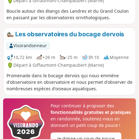
Départ à Giffaumont-Champaubert (Marne)
Boucle autour des étangs des Landres et du Grand Coulon
en passant par les observatoires ornithologiques.
Les observatoires du bocage dervois
Visorandonneur
10,72 km
+26 m
-25 m
3h 10
Moyenne
Départ à Giffaumont-Champaubert (Marne)
Promenade dans le bocage dervois qui nous emmène
d'observatoire en observatoire et nous permet d'observer de
nombreuses espèces d'oiseaux aquatiques.
Pour continuer à proposer des
fonctionnalités gratuites et pratiques
en randonnée, soutenez-nous en
donnant un petit coup de pouce !
Je donne un coup de pouce