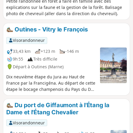
Petite randonnée en forêt à faire en famille avec des
explications sur la faune et la gestion de la forêt. Balisage
photo de chevreuil (aller dans la direction du chevreuil).
Outines - Vitry le François
Visorandonneur
33,43 km
+123 m
-146 m
9h 55
Très difficile
Départ à Outines (Marne)
Dix neuvième étape du Jura au Haut de
France par la Francigéna. Au départ de cette
étape le bocage champenois du Pays du Der
succède peu à peu aux plaines céréalières et
au vignoble. Puis vous laissez la Champagne
Du port de Giffaumont à l'Étang la
humide avec ses lacs, ses étangs et son
Dame et l'Étang Chevalier
architecture traditionnelle à pans de bois
pour découvrir un nouveau visage de la
Visorandonneur
Champagne en arrivant à Vitry-le-François.