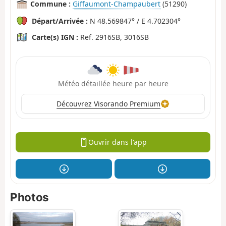
Commune :
Giffaumont-Champaubert
(51290)
Départ/Arrivée :
N 48.569847° / E 4.702304°
Carte(s) IGN :
Ref. 2916SB, 3016SB
Météo détaillée heure par heure
Découvrez Visorando Premium
Ouvrir dans l'app
Photos