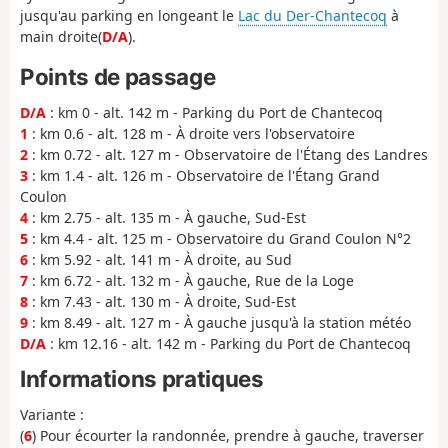
jusqu'au parking en longeant le
Lac du Der-Chantecoq
à
main droite(
D/A
).
Points de passage
D/A
: km 0 - alt. 142 m - Parking du Port de Chantecoq
1
: km 0.6 - alt. 128 m - À droite vers l'observatoire
2
: km 0.72 - alt. 127 m - Observatoire de l'Étang des Landres
3
: km 1.4 - alt. 126 m - Observatoire de l'Étang Grand
Coulon
4
: km 2.75 - alt. 135 m - À gauche, Sud-Est
5
: km 4.4 - alt. 125 m - Observatoire du Grand Coulon N°2
6
: km 5.92 - alt. 141 m - À droite, au Sud
7
: km 6.72 - alt. 132 m - À gauche, Rue de la Loge
8
: km 7.43 - alt. 130 m - À droite, Sud-Est
9
: km 8.49 - alt. 127 m - À gauche jusqu'à la station météo
D/A
: km 12.16 - alt. 142 m - Parking du Port de Chantecoq
Informations pratiques
Variante :
(
6
) Pour écourter la randonnée, prendre à gauche, traverser