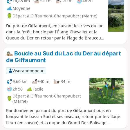
14,85 km
+20 m
-20 m
4h 20
Moyenne
Départ à Giffaumont-Champaubert (Marne)
Du port de Giffaumont, en suivant les rives du lac
dans la forêt, boucle par l'Étang Chevalier et la
Queue du Der en retour par la Plage de Braucourt
et la digue du bassin sud.
Boucle au Sud du Lac du Der au départ
de Giffaumont
Visorandonneur
9,60 km
+40 m
-34 m
2h 50
Facile
Départ à Giffaumont-Champaubert
(Marne)
Randonnée en partant du port de Giffaumont puis en
longeant le bassin Sud et ses oiseaux, retour par le village
fleuri (en saison) et la digue du Grand Der. Balisage
Jaune/Noir et Jaune/Bleu.