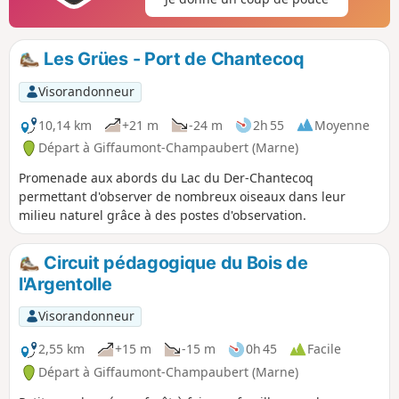
Les Grües - Port de Chantecoq
Visorandonneur
10,14 km
+21 m
-24 m
2h 55
Moyenne
Départ à Giffaumont-Champaubert (Marne)
Promenade aux abords du Lac du Der-Chantecoq
permettant d'observer de nombreux oiseaux dans leur
milieu naturel grâce à des postes d'observation.
Circuit pédagogique du Bois de
l'Argentolle
Visorandonneur
2,55 km
+15 m
-15 m
0h 45
Facile
Départ à Giffaumont-Champaubert (Marne)