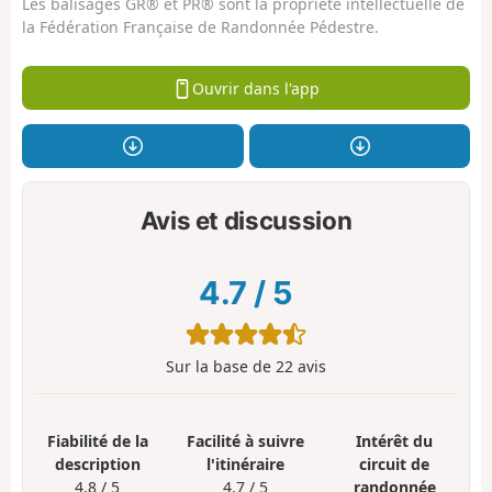
Les balisages GR® et PR® sont la propriété intellectuelle de
la Fédération Française de Randonnée Pédestre.
Ouvrir dans l'app
Avis et discussion
4.7
/
5
Sur la base de
22
avis
Fiabilité de la
Facilité à suivre
Intérêt du
description
l'itinéraire
circuit de
4.8 / 5
4.7 / 5
randonnée