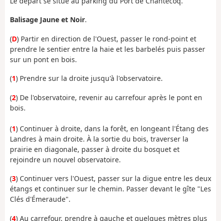
Le départ se situe au parking du Port de Chantecoq.
Balisage Jaune et Noir
.
(
D
) Partir en direction de l'Ouest, passer le rond-point et
prendre le sentier entre la haie et les barbelés puis passer
sur un pont en bois.
(
1
) Prendre sur la droite jusqu'à l'observatoire.
(
2
) De l'observatoire, revenir au carrefour après le pont en
bois.
(
1
) Continuer à droite, dans la forêt, en longeant l'Étang des
Landres à main droite. À la sortie du bois, traverser la
prairie en diagonale, passer à droite du bosquet et
rejoindre un nouvel observatoire.
(
3
) Continuer vers l'Ouest, passer sur la digue entre les deux
étangs et continuer sur le chemin. Passer devant le gîte "Les
Clés d'Émeraude".
(
4
) Au carrefour, prendre à gauche et quelques mètres plus