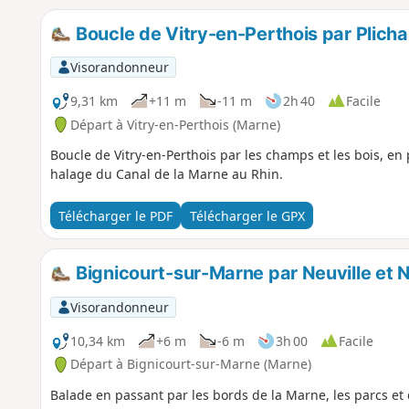
Boucle de Vitry-en-Perthois par Plicha
Visorandonneur
9,31 km
+11 m
-11 m
2h 40
Facile
Départ à Vitry-en-Perthois (Marne)
Boucle de Vitry-en-Perthois par les champs et les bois, en
halage du Canal de la Marne au Rhin.
Télécharger le PDF
Télécharger le GPX
Bignicourt-sur-Marne par Neuville et N
Visorandonneur
10,34 km
+6 m
-6 m
3h 00
Facile
Départ à Bignicourt-sur-Marne (Marne)
Balade en passant par les bords de la Marne, les parcs et d