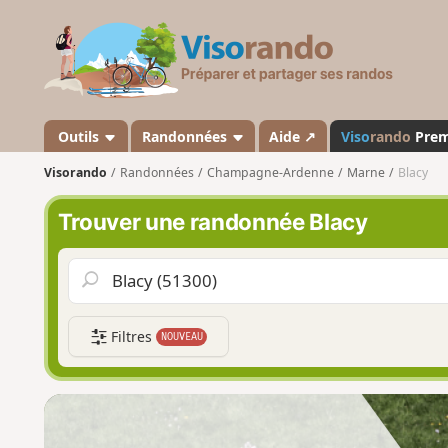
V
i
s
o
r
a
Outils
Randonnées
Aide ↗
Viso
rando
Pre
n
Visorando
Randonnées
Champagne-Ardenne
Marne
Blacy
d
o
Trouver une randonnée Blacy
Filtres
NOUVEAU