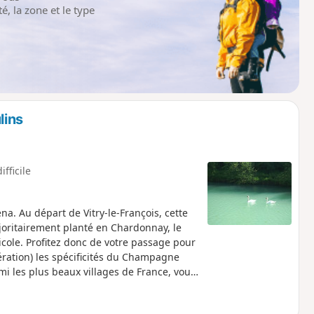
é, la zone et le type
lins
ifficile
a. Au départ de Vitry-le-François, cette
oritairement planté en Chardonnay, le
icole. Profitez donc de votre passage pour
ération) les spécificités du Champagne
mi les plus beaux villages de France, vous
oignent d’une activité économique liée à
e la Marne marque le passage vers les sols