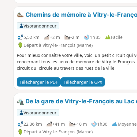
crayeux de la Champagne. Vous traversez ainsi le « Pays de
matériau de construction, son usage actuel est désormais 
pharmaceutique.
Chemins de mémoire à Vitry-le-Franço
Visorandonneur
5,52 km
+2 m
-2 m
1h 35
Facile
Départ à Vitry-le-François (Marne)
Pour mieux connaître votre ville, voici un petit circuit qu
concernant tous les lieux de mémoire de Vitry-le-François. 
circuit qui circule au travers des rues de la ville.
Télécharger le PDF
Télécharger le GPX
De la gare de Vitry-le-François au Lac 
Visorandonneur
22,36 km
+41 m
-10 m
1h30
Moyenne
Départ à Vitry-le-François (Marne)