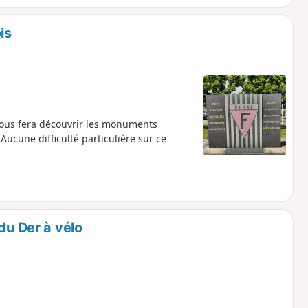
 la craie », autrefois exploitée comme
également destiné à l’industrie
is
i vous fera découvrir les monuments
Aucune difficulté particulière sur ce
du Der à vélo