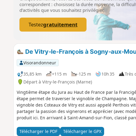
correspondent : choisissez la durée moyenne, la difficult
d’activités que vous souhaitez privilégier.
Testez
gratuitement
De Vitry-le-François à Sogny-aux-Mou
Visorandonneur
35,85 km
+115 m
-125 m
10h 35
Très d
Départ à Vitry-le-François (Marne)
Vingtième étape du Jura au Haut de France par la Francigén
étape permet de traverser le vignoble de Champagne. Maj
vignoble des Coteaux de Vitry est aussi appelé Perthois vit
partager la passion des vignerons et apprécier (avec mod
produit ici. En arrivant à Saint-Amand-sur-Fion, classé par
suivez le cours du Fion avec de nombreux moulins qui tém
l’agriculture céréalière. Votre arrivée cœur de la vallée d
Télécharger le PDF
Télécharger le GPX