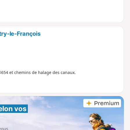
try-le-François
®654 et chemins de halage des canaux.
elon vos 
vous