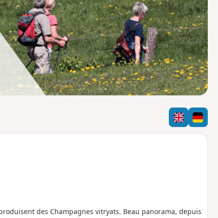
o
a
i
m
p
i produisent des Champagnes vitryats. Beau panorama, depuis