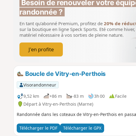
Besoin de renouveler votre équip
randonnée ?
En tant qu’abonné Premium, profitez de
20% de réduc
sur la boutique en ligne Speck Sports.
Eté comme hiver, 
matériel nécessaire à vos sorties de pleine nature.
J'en profite
Boucle de Vitry-en-Perthois
Visorandonneur
9,52 km
+86 m
-83 m
3h 00
Facile
Départ à Vitry-en-Perthois (Marne)
Randonnée dans les coteaux de Vitry-en-Perthois en passa
Télécharger le PDF
Télécharger le GPX