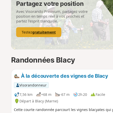
Partagez votre position
Avec Visorando Premium, partagez votre
position en temps réel à vos proches et
partez l’esprit tranquille.
Testez
gratuitement
Randonnées Blacy
À la découverte des vignes de Blacy
Visorandonneur
7,56 km
+68 m
-67 m
2h 20
Facile
Départ à Blacy (Marne)
Cette courte randonnée parcourt les vignes blacyates qu