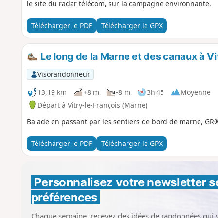
le site du radar télécom, sur la campagne environnante.
Télécharger le PDF
Télécharger le GPX
Le long de la Marne et des canaux à Vi
Visorandonneur
13,19 km
+8 m
-8 m
3h 45
Moyenne
Départ à Vitry-le-François (Marne)
Balade en passant par les sentiers de bord de marne, GR
Télécharger le PDF
Télécharger le GPX
Personnalisez votre newsletter 
s
préférences
Chaque semaine, recevez des idées de randonnées qui 