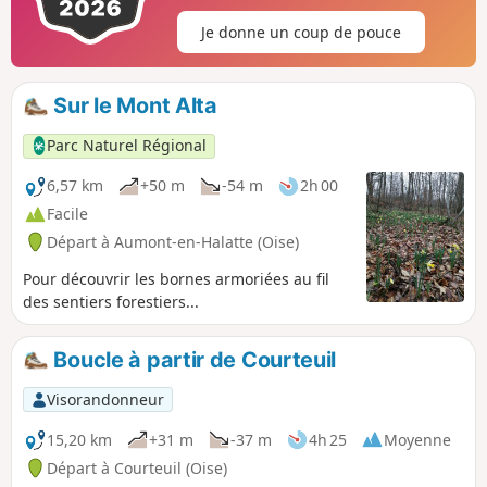
aux invasions barbares, puis aux raids Normands. L'histoire
Je donne un coup de pouce
de Senlis est riche de dix siècles de présence royale
quasiment ininterrompue. La ville était le siège d'un
château ou d'un palais mérovingien puis carolingien dès le
Sur le Mont Alta
haut Moyen Âge, complètement disparu et sans preuves
archéologiques certaines, mais mentionné dans nombre
Parc Naturel Régional
d'actes et documents anciens.
6,57 km
+50 m
-54 m
2h 00
Facile
Départ à Aumont-en-Halatte (Oise)
Pour découvrir les bornes armoriées au fil
des sentiers forestiers...
Boucle à partir de Courteuil
Visorandonneur
15,20 km
+31 m
-37 m
4h 25
Moyenne
Départ à Courteuil (Oise)