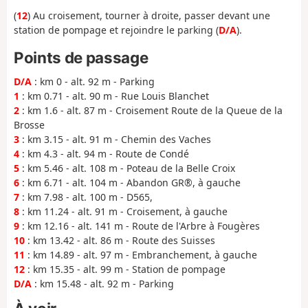
(
12
) Au croisement, tourner à droite, passer devant une
station de pompage et rejoindre le parking (
D/A
).
Points de passage
D/A
: km 0 - alt. 92 m - Parking
1
: km 0.71 - alt. 90 m - Rue Louis Blanchet
2
: km 1.6 - alt. 87 m - Croisement Route de la Queue de la
Brosse
3
: km 3.15 - alt. 91 m - Chemin des Vaches
4
: km 4.3 - alt. 94 m - Route de Condé
5
: km 5.46 - alt. 108 m - Poteau de la Belle Croix
6
: km 6.71 - alt. 104 m - Abandon GR®, à gauche
7
: km 7.98 - alt. 100 m - D565,
8
: km 11.24 - alt. 91 m - Croisement, à gauche
9
: km 12.16 - alt. 141 m - Route de l'Arbre à Fougères
10
: km 13.42 - alt. 86 m - Route des Suisses
11
: km 14.89 - alt. 97 m - Embranchement, à gauche
12
: km 15.35 - alt. 99 m - Station de pompage
D/A
: km 15.48 - alt. 92 m - Parking