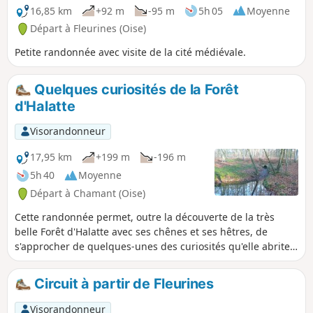
16,85 km
+92 m
-95 m
5h 05
Moyenne
Départ à Fleurines (Oise)
Petite randonnée avec visite de la cité médiévale.
Quelques curiosités de la Forêt
d'Halatte
Visorandonneur
17,95 km
+199 m
-196 m
5h 40
Moyenne
Départ à Chamant (Oise)
Cette randonnée permet, outre la découverte de la très
belle Forêt d'Halatte avec ses chênes et ses hêtres, de
s'approcher de quelques-unes des curiosités qu'elle abrite.
Elles témoignent toutes de la présence et de l'activité
humaine depuis le fond des temps. Au cours du circuit, sur
Circuit à partir de Fleurines
les hauteurs du Mont Pagnotte, de beaux points de vue
vous attendent.
Visorandonneur