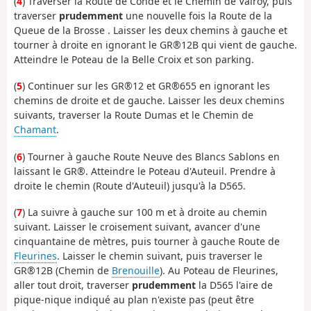
(
4
) Traverser la Route de Condé et le Chemin de Valroy, puis
traverser
prudemment
une nouvelle fois la Route de la
Queue de la Brosse . Laisser les deux chemins à gauche et
tourner à droite en ignorant le GR®12B qui vient de gauche.
Atteindre le Poteau de la Belle Croix et son parking.
(
5
) Continuer sur les GR®12 et GR®655 en ignorant les
chemins de droite et de gauche. Laisser les deux chemins
suivants, traverser la Route Dumas et le Chemin de
Chamant
.
(
6
) Tourner à gauche Route Neuve des Blancs Sablons en
laissant le GR®. Atteindre le Poteau d'Auteuil. Prendre à
droite le chemin (Route d'Auteuil) jusqu'à la D565.
(
7
) La suivre à gauche sur 100 m et à droite au chemin
suivant. Laisser le croisement suivant, avancer d'une
cinquantaine de mètres, puis tourner à gauche Route de
Fleurines
. Laisser le chemin suivant, puis traverser le
GR®12B (Chemin de
Brenouille
). Au Poteau de Fleurines,
aller tout droit, traverser
prudemment
la D565 l'aire de
pique-nique indiqué au plan n'existe pas (peut être