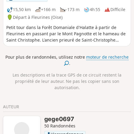
15,50 km
+166 m
-173 m
4h 55
Difficile
Départ à Fleurines (Oise)
Petit tour dans la Forêt Domaniale d'Halatte à partir de
Fleurines en passant par le Mont Pagnotte et le hameau de
Saint Christophe. L'ancien prieuré de Saint-Christophe
constitue aujourd'hui le principal élément du patrimoine
architectural de Fleurines ; il est classé au titre des
Pour plus de randonnées, utilisez notre
moteur de recherche
Monuments Historiques. La commune est également riche
.
d'un important patrimoine naturel et paysager, et intègre le
périmètre d'une zone naturelle d'intérêt écologique,
Les descriptions et la trace GPS de ce circuit restent la
faunistique et floristique (ZNIEFF). Depuis sa création en
propriété de leur auteur. Ne pas les copier sans son
2004, Fleurines entre également dans le périmètre du Parc
autorisation.
Naturel Régional Oise Pays de France.
AUTEUR
gege0697
50 Randonnées