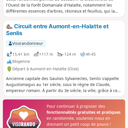
l'Ouest de la Forêt Domaniale d'Halatte, notamment les
différentes essences d'arbres, résineux et feuillus, qui la
composent. Le circuit serpente dans un massif vallonné qui
offre quelques beaux points de vue.
Circuit entre Aumont-en-Halatte et
Senlis
Visorandonneur
15,41 km
+117 m
-124 m
4h 45
Moyenne
Départ à Aumont-en-Halatte (Oise)
Ancienne capitale des Gaulois Sylvanectes, Senlis s'appelle
Augustomagus au 1er siècle, sous le règne de Claude,
empereur romain. À partir du 3e siècle, la ville, grâce à ces
murailles, l'enceinte gallo-romaine de Senlis est l'une des
mieux conservées de la Gaule du nord. La date de
Pour continuer à proposer des
construction n'a toujours pas pu être déterminée. Il reste
fonctionnalités gratuites et pratiques
certain, comme il a déjà été établi au XIXe siècle, que la
en randonnée, soutenez-nous en
construction est postérieure au passage des hordes
donnant un petit coup de pouce !
germaniques de 275-276, et postérieure à l'an 278, résiste