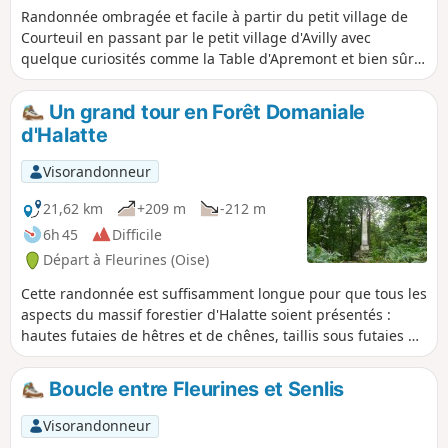
Randonnée ombragée et facile à partir du petit village de
Courteuil en passant par le petit village d'Avilly avec
quelque curiosités comme la Table d'Apremont et bien sûr
le plaisir de voir le Château de Chantilly ainsi que ses
Grandes Écuries et son champ de courses
Un grand tour en Forêt Domaniale
d'Halatte
Visorandonneur
21,62 km
+209 m
-212 m
6h 45
Difficile
Départ à Fleurines (Oise)
Cette randonnée est suffisamment longue pour que tous les
aspects du massif forestier d'Halatte soient présentés :
hautes futaies de hêtres et de chênes, taillis sous futaies de
chênes avec des tilleuls en sous-étage de végétation,... et
grandes clairières cultivées dont la plus vaste est celle de
Boucle entre Fleurines et Senlis
Fleurines. Le trajet emprunte, en grande partie, les très
belles routes forestières aménagées depuis quelques
Visorandonneur
siècles.