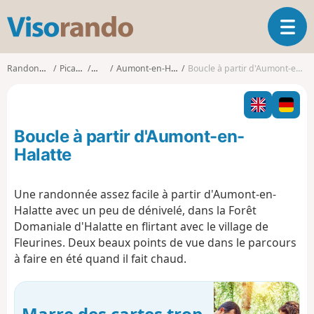
V
O
i
u
s
v
o
Randonnées
Picardie
Oise
Aumont-en-Halatte
Boucle à partir d'Aumont-en-Halatte
r
r
i
a
r
n
l
d
Boucle à partir d'Aumont-en-
a
o
n
Halatte
a
v
Une randonnée assez facile à partir d'Aumont-en-
i
Halatte avec un peu de dénivelé, dans la Forêt
g
a
Domaniale d'Halatte en flirtant avec le village de
t
Fleurines. Deux beaux points de vue dans le parcours
i
à faire en été quand il fait chaud.
o
n
Marre des cartes trop