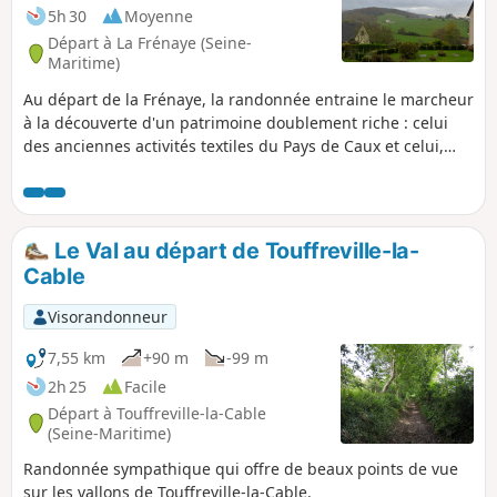
5h 30
Moyenne
Départ à La Frénaye (Seine-
Maritime)
Au départ de la Frénaye, la randonnée entraine le marcheur
à la découverte d'un patrimoine doublement riche : celui
des anciennes activités textiles du Pays de Caux et celui,
plus ancien encore, de la présence romaine qui a marquée
le territoire. Entre paysages vallonnés, traces
archéologiques et anciens lieux liés à l'industrie textile, le
circuit offre une immersion unique, où nature et patrimoine
Le Val au départ de Touffreville-la-
se rencontrent. Idéale pour les amateurs d'histoire, comme
Cable
pour les passionnés de plein air.
Visorandonneur
7,55 km
+90 m
-99 m
2h 25
Facile
Départ à Touffreville-la-Cable
(Seine-Maritime)
Randonnée sympathique qui offre de beaux points de vue
sur les vallons de Touffreville-la-Cable.