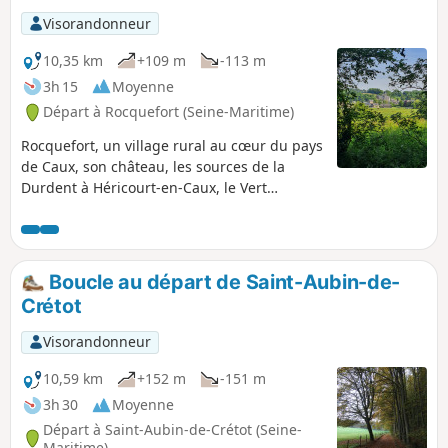
Visorandonneur
10,35 km
+109 m
-113 m
3h 15
Moyenne
Départ à Rocquefort (Seine-Maritime)
Rocquefort, un village rural au cœur du pays
de Caux, son château, les sources de la
Durdent à Héricourt-en-Caux, le Vert
Buisson, le tout via des chemins de plaine et
des bois.
Boucle au départ de Saint-Aubin-de-
Crétot
Visorandonneur
10,59 km
+152 m
-151 m
3h 30
Moyenne
Départ à Saint-Aubin-de-Crétot (Seine-
Maritime)