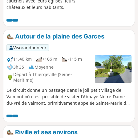
cauchois avec leurs églises, leurs
châteaux et leurs habitants.
Autour de la plaine des Garces
Visorandonneur
11,40 km
+106 m
-115 m
3h 35
Moyenne
Départ à Thiergeville (Seine-
Maritime)
Ce circuit donne un passage dans le joli petit village de
Valmont où il est possible de visiter l'Abbaye Notre-Dame-
du-Pré de Valmont, primitivement appelée Sainte-Marie de
Valmont qui est une abbaye bénédictine.
Riville et ses environs