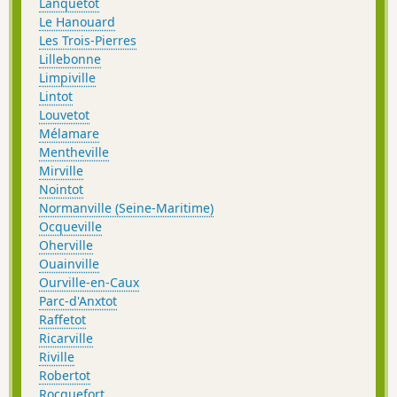
Lanquetot
Le Hanouard
Les Trois-Pierres
Lillebonne
Limpiville
Lintot
Louvetot
Mélamare
Mentheville
Mirville
Nointot
Normanville (Seine-Maritime)
Ocqueville
Oherville
Ouainville
Ourville-en-Caux
Parc-d'Anxtot
Raffetot
Ricarville
Riville
Robertot
Rocquefort