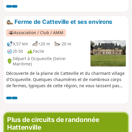
Ferme de Catteville et ses environs
Association / Club / AMM
9,57 km
+20 m
-20 m
2h 50
Facile
Départ à Ocqueville (Seine-
Maritime)
Découverte de la plaine de Catteville et du charmant village
d'Ocqueville. Quelques chaumières et de nombreux corps
de fermes, typiques de cette région, ne vous laissent pas
indifférents. Le château de Catteville, datant du XVe siècle,
est une pure merveille d'architecture.
Plus de circuits de randonnée
Hattenville