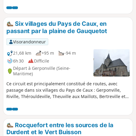
Six villages du Pays de Caux, en
passant par la plaine de Gauquetot
Visorandonneur
21,68 km
+95 m
-94 m
6h 30
Difficile
Départ à Gerponville (Seine-
Maritime)
Ce circuit est principalement constitué de routes, avec
passage dans six villages du Pays de Caux : Gerponville,
Riville, Thérouldeville, Theuville aux Maillots, Bertreville et
Bertheauville et leurs églises.
Rocquefort entre les sources de la
Durdent et le Vert Buisson