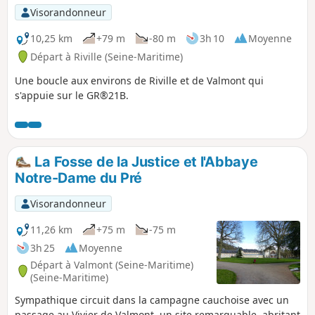
Visorandonneur
10,25 km
+79 m
-80 m
3h 10
Moyenne
Départ à Riville (Seine-Maritime)
Une boucle aux environs de Riville et de Valmont qui
s'appuie sur le GR®21B.
La Fosse de la Justice et l'Abbaye
Notre-Dame du Pré
Visorandonneur
11,26 km
+75 m
-75 m
3h 25
Moyenne
Départ à Valmont (Seine-Maritime)
(Seine-Maritime)
Sympathique circuit dans la campagne cauchoise avec un
passage au Vivier de Valmont, un site remarquable, abritant