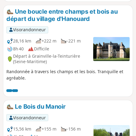
Une boucle entre champs et bois au
départ du village d'Hanouard
Visorandonneur
28,16 km
+222 m
-221 m
8h 40
Difficile
Départ à Grainville-la-Teinturière
(Seine-Maritime)
Randonnée à travers les champs et les bois. Tranquille et
agréable.
Le Bois du Manoir
Visorandonneur
15,56 km
+155 m
-156 m