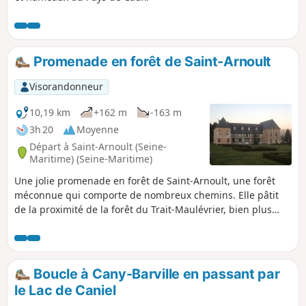
Promenade en forêt de Saint-Arnoult
Visorandonneur
10,19 km
+162 m
-163 m
3h 20
Moyenne
Départ à Saint-Arnoult (Seine-
Maritime) (Seine-Maritime)
Une jolie promenade en forêt de Saint-Arnoult, une forêt
méconnue qui comporte de nombreux chemins. Elle pâtit
de la proximité de la forêt du Trait-Maulévrier, bien plus
vaste, mais elle gagne à être connue avec ses hameaux et
des habitations un peu éloignées mais pleines de charmes
Boucle à Cany-Barville en passant par
le Lac de Caniel