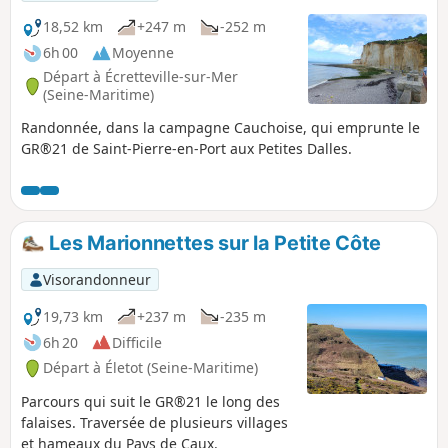
18,52 km
+247 m
-252 m
6h 00
Moyenne
Départ à Écretteville-sur-Mer
(Seine-Maritime)
Randonnée, dans la campagne Cauchoise, qui emprunte le
GR®21 de Saint-Pierre-en-Port aux Petites Dalles.
Les Marionnettes sur la Petite Côte
Visorandonneur
19,73 km
+237 m
-235 m
6h 20
Difficile
Départ à Életot (Seine-Maritime)
Parcours qui suit le GR®21 le long des
falaises. Traversée de plusieurs villages
et hameaux du Pays de Caux.