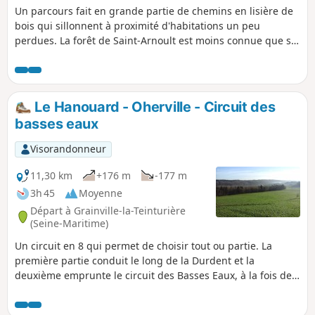
Un parcours fait en grande partie de chemins en lisière de
bois qui sillonnent à proximité d'habitations un peu
perdues. La forêt de Saint-Arnoult est moins connue que sa
voisine la forêt du Trait-Maulévrier mais gagne à l'être.
Le Hanouard - Oherville - Circuit des
basses eaux
Visorandonneur
11,30 km
+176 m
-177 m
3h 45
Moyenne
Départ à Grainville-la-Teinturière
(Seine-Maritime)
Un circuit en 8 qui permet de choisir tout ou partie. La
première partie conduit le long de la Durdent et la
deuxième emprunte le circuit des Basses Eaux, à la fois de
loisirs et ludique qui peut-être effectué avec de jeunes
enfants.