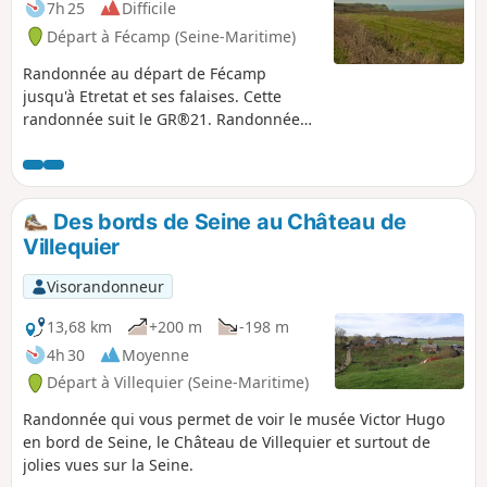
7h 25
Difficile
Départ à Fécamp (Seine-Maritime)
Randonnée au départ de Fécamp
jusqu'à Etretat et ses falaises. Cette
randonnée suit le GR®21. Randonnée
facile dans son ensemble, elle se
déroule sur du plat pour la très grande
majorité du parcours et traverse de
nombreux champs, le marquage n'est
Des bords de Seine au Château de
donc pas forcément indiqué mais il
Villequier
suffit de bien se repérer et de suivre le
marquage rouge et blanc. Le dénivelé
Visorandonneur
est tout de même important dû aux
"valleuses" ces accès naturels à la mer
13,68 km
+200 m
-198 m
dans ce paysage de falaise.
4h 30
Moyenne
Départ à Villequier (Seine-Maritime)
Randonnée qui vous permet de voir le musée Victor Hugo
en bord de Seine, le Château de Villequier et surtout de
jolies vues sur la Seine.