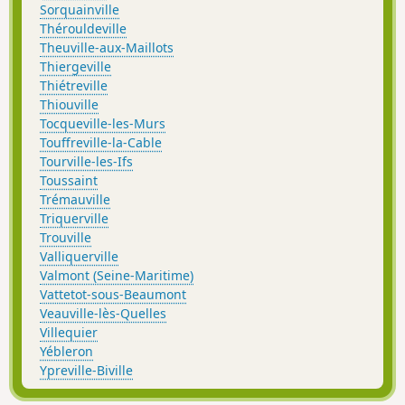
Sorquainville
Thérouldeville
Theuville-aux-Maillots
Thiergeville
Thiétreville
Thiouville
Tocqueville-les-Murs
Touffreville-la-Cable
Tourville-les-Ifs
Toussaint
Trémauville
Triquerville
Trouville
Valliquerville
Valmont (Seine-Maritime)
Vattetot-sous-Beaumont
Veauville-lès-Quelles
Villequier
Yébleron
Ypreville-Biville