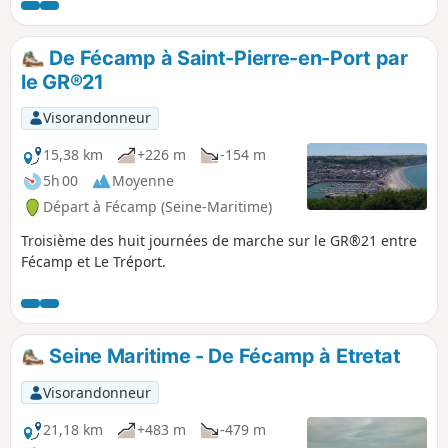
macadam, ni de villages (sauf au départ),
beaux spécimens d'arbres locaux, le chêne
de Saint-Pierre, malgré sa cime éclatée a un
De Fécamp à Saint-Pierre-en-Port par
fût magnifique et il n'est pas le seul dans ces
le GR®21
bois....
Visorandonneur
15,38 km
+226 m
-154 m
5h 00
Moyenne
Départ à Fécamp (Seine-Maritime)
Troisième des huit journées de marche sur le GR®21 entre
Fécamp et Le Tréport.
Seine Maritime - De Fécamp à Etretat
Visorandonneur
21,18 km
+483 m
-479 m