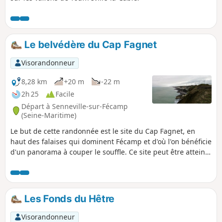
Le belvédère du Cap Fagnet
Visorandonneur
8,28 km
+20 m
-22 m
2h 25
Facile
Départ à Senneville-sur-Fécamp
(Seine-Maritime)
Le but de cette randonnée est le site du Cap Fagnet, en
haut des falaises qui dominent Fécamp et d'où l'on bénéficie
d'un panorama à couper le souffle. Ce site peut être atteint
après un parcours campagnard qui comporte des portions
goudronnées, tel que décrit ici. Il peut être également
parcouru par une très courte boucle (1 km), également
décrite en tant que variante. (Attention) Suite à des
Les Fonds du Hêtre
éboulements l'accès au belvédère est interdit (cf. message
posté le 08/05/2023).
Visorandonneur