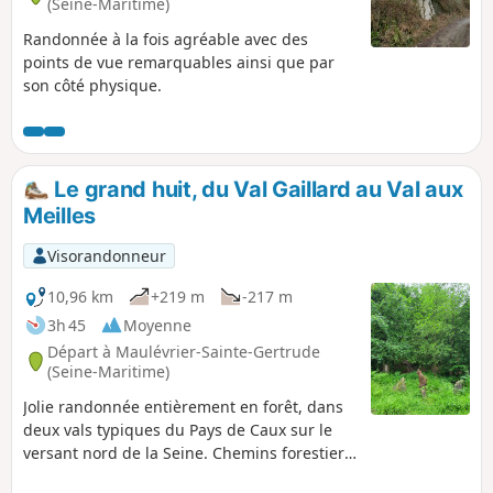
(Seine-Maritime)
Randonnée à la fois agréable avec des
points de vue remarquables ainsi que par
son côté physique.
Le grand huit, du Val Gaillard au Val aux
Meilles
Visorandonneur
10,96 km
+219 m
-217 m
3h 45
Moyenne
Départ à Maulévrier-Sainte-Gertrude
(Seine-Maritime)
Jolie randonnée entièrement en forêt, dans
deux vals typiques du Pays de Caux sur le
versant nord de la Seine. Chemins forestiers
majoritairement "confortables", pas de