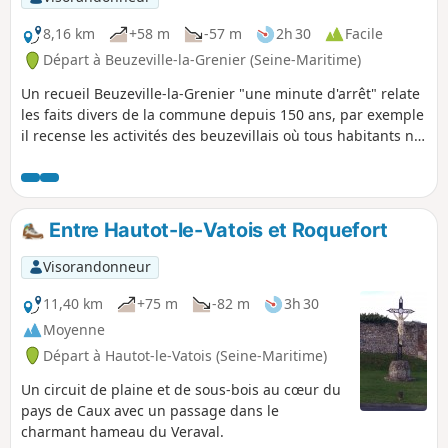
8,16 km
+58 m
-57 m
2h 30
Facile
Départ à Beuzeville-la-Grenier (Seine-Maritime)
Un recueil Beuzeville-la-Grenier "une minute d'arrêt" relate
les faits divers de la commune depuis 150 ans, par exemple
il recense les activités des beuzevillais où tous habitants ne
déclarant aucune profession étaient considérés comme
tisseurs, il y avait un métier à tisser dans presque toutes les
maisons.
Entre Hautot-le-Vatois et Roquefort
Visorandonneur
11,40 km
+75 m
-82 m
3h 30
Moyenne
Départ à Hautot-le-Vatois (Seine-Maritime)
Un circuit de plaine et de sous-bois au cœur du
pays de Caux avec un passage dans le
charmant hameau du Veraval.