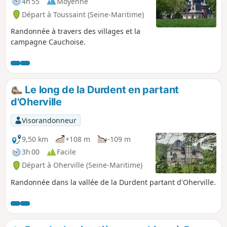
4h 55
Moyenne
Départ à Toussaint (Seine-Maritime)
Randonnée à travers des villages et la
campagne Cauchoise.
Le long de la Durdent en partant
d'Oherville
Visorandonneur
9,50 km
+108 m
-109 m
3h 00
Facile
Départ à Oherville (Seine-Maritime)
Randonnée dans la vallée de la Durdent partant d'Oherville.