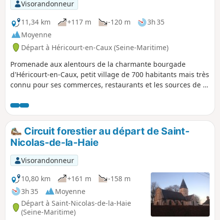
Visorandonneur
11,34 km
+117 m
-120 m
3h 35
Moyenne
Départ à Héricourt-en-Caux (Seine-Maritime)
Promenade aux alentours de la charmante bourgade
d'Héricourt-en-Caux, petit village de 700 habitants mais très
connu pour ses commerces, restaurants et les sources de la
Durdent.
Circuit forestier au départ de Saint-
Nicolas-de-la-Haie
Visorandonneur
10,80 km
+161 m
-158 m
3h 35
Moyenne
Départ à Saint-Nicolas-de-la-Haie
(Seine-Maritime)