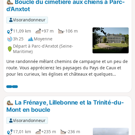
Boucle du cimetière aux chiens à Parc-
d'Anxtot
Visorandonneur
11,09 km
+97 m
-106 m
3h 25
Moyenne
Départ à Parc-d'Anxtot (Seine-
Maritime)
Une randonnée mêlant chemins de campagne et un peu de
route. Vous apprécierez les paysages du Pays de Caux et
pour les curieux, les églises et châteaux et quelques
maisons typiques de la région. Pour les gourmands, vous
pourrez faire une halte au bar de Gommerville... et enfin,
curiosité atypique de ce parcours : le cimetière aux chiens.
La Frénaye, Lillebonne et la Trinité-du-
Mont en boucle
Visorandonneur
17,01 km
+235 m
-236 m