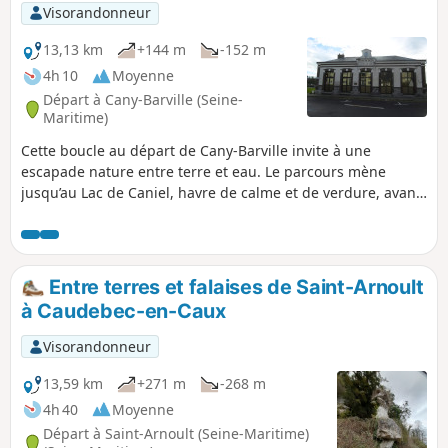
Visorandonneur
13,13 km
+144 m
-152 m
4h 10
Moyenne
Départ à Cany-Barville (Seine-
Maritime)
Cette boucle au départ de Cany-Barville invite à une
escapade nature entre terre et eau. Le parcours mène
jusqu’au Lac de Caniel, havre de calme et de verdure, avant
de revenir vers le bourg. Une randonnée accessible, idéale
pour découvrir les paysages du Pays de Caux et profiter
d’un moment de détente en plein air.
Entre terres et falaises de Saint-Arnoult
à Caudebec-en-Caux
Visorandonneur
13,59 km
+271 m
-268 m
4h 40
Moyenne
Départ à Saint-Arnoult (Seine-Maritime)