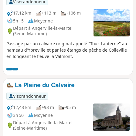
Visorandonneur
17,12 km
+113 m
-106 m
5h 15
Moyenne
Départ à Angerville-la-Martel
(Seine-Maritime)
Passage par un calvaire original appelé "Tour-Lanterne" au
hameau d'Ypreville et par les étangs de pêche de Colleville
en longeant le fleuve la Valmont.
La Plaine du Calvaire
Visorandonneur
12,43 km
+93 m
-95 m
3h 50
Moyenne
Départ à Angerville-la-Martel
(Seine-Maritime)