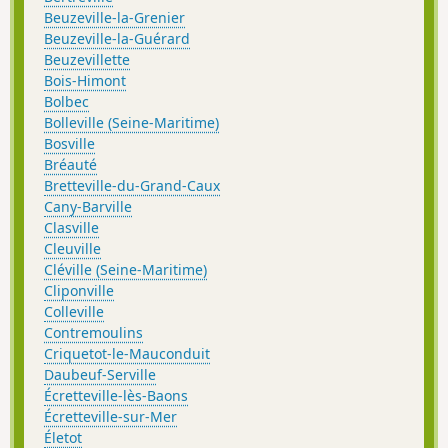
Beuzeville-la-Grenier
Beuzeville-la-Guérard
Beuzevillette
Bois-Himont
Bolbec
Bolleville (Seine-Maritime)
Bosville
Bréauté
Bretteville-du-Grand-Caux
Cany-Barville
Clasville
Cleuville
Cléville (Seine-Maritime)
Cliponville
Colleville
Contremoulins
Criquetot-le-Mauconduit
Daubeuf-Serville
Écretteville-lès-Baons
Écretteville-sur-Mer
Életot