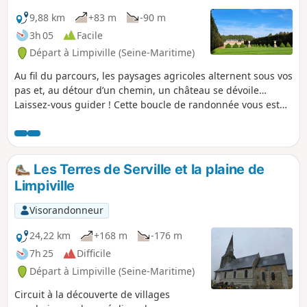
9,88 km
+83 m
-90 m
3h 05
Facile
Départ à Limpiville (Seine-Maritime)
Au fil du parcours, les paysages agricoles alternent sous vos
pas et, au détour d’un chemin, un château se dévoile…
Laissez-vous guider ! Cette boucle de randonnée vous est
proposée par Fécamp Caux Littoral Agglo et Fécamp
Tourisme : elle est balisée, entretenue et inscrite au PDESI
(Plan Départemental des Espaces, Sites et Itinéraires) afin
de vous assurer qualité et sécurité tout au long du
Les Terres de Serville et la plaine de
parcours.
Limpiville
Visorandonneur
24,22 km
+168 m
-176 m
7h 25
Difficile
Départ à Limpiville (Seine-Maritime)
Circuit à la découverte de villages